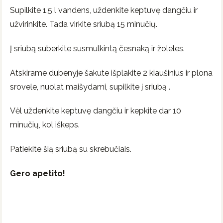
Supilkite 1,5 l vandens, uždenkite keptuvę dangčiu ir
užvirinkite. Tada virkite sriubą 15 minučių.
Į sriubą suberkite susmulkintą česnaką ir žoleles.
Atskirame dubenyje šakute išplakite 2 kiaušinius ir plona
srovele, nuolat maišydami, supilkite į sriubą
.
Vėl uždenkite keptuvę dangčiu ir kepkite dar 10
minučių, kol iškeps.
Patiekite šią sriubą su skrebučiais.
Gero apetito!