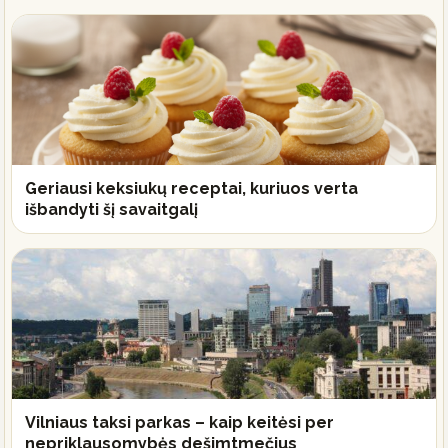
Geriausi keksiukų receptai, kuriuos verta
išbandyti šį savaitgalį
Vilniaus taksi parkas – kaip keitėsi per
nepriklausomybės dešimtmečius