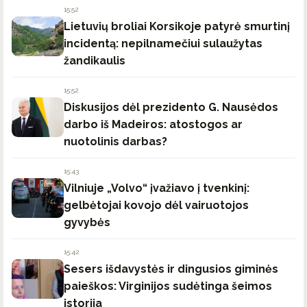
15:52
Lietuvių broliai Korsikoje patyrė smurtinį
incidentą: nepilnamečiui sulaužytas
žandikaulis
15:52
Diskusijos dėl prezidento G. Nausėdos
darbo iš Madeiros: atostogos ar
nuotolinis darbas?
15:43
Vilniuje „Volvo“ įvažiavo į tvenkinį:
gelbėtojai kovojo dėl vairuotojos
gyvybės
15:42
Sesers išdavystės ir dingusios giminės
paieškos: Virginijos sudėtinga šeimos
istorija