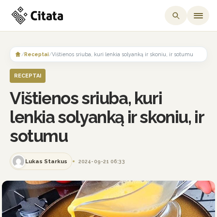
Skip
to
/
Receptai
/
Vištienos sriuba, kuri lenkia solyanką ir skoniu, ir sotumu
content
RECEPTAI
Vištienos sriuba, kuri
lenkia solyanką ir skoniu, ir
sotumu
Lukas Starkus
2024-09-21 06:33