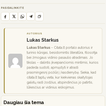
PASIDALINKITE
AUTORIUS
Lukas Starkus
Lukas Starkus
– Citata.lt portalo autorius ir
turinio kūrėjas, besidomintis literatūra, filosofija
bei žmogaus vidinio pasaulio atradimais. Jo
tikslas – dalintis įkvepiančiomis mintimis, kurios
padeda sustoti, apmąstyti ir atrasti
prasmingesnį požiūrį į kasdienybę. Siekia, kad
citata.lt taptų vieta, kur kiekvienas skaitytojas
galėtų rasti žodžius, atspindinčius jo patirtis,
lūkesčius ar vidinius ieškojimus.
Daugiau šia tema