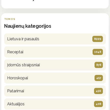
TEMOS
Naujienų kategorijos
Lietuva ir pasaulis
8599
Receptai
1048
Įdomūs straipsniai
878
Horoskopai
457
Patarimai
456
Aktualijos
408