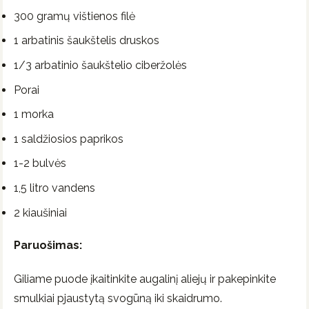
300 gramų vištienos filė
1 arbatinis šaukštelis druskos
1/3 arbatinio šaukštelio ciberžolės
Porai
1 morka
1 saldžiosios paprikos
1-2 bulvės
1,5 litro vandens
2 kiaušiniai
Paruošimas:
Giliame puode įkaitinkite augalinį aliejų ir pakepinkite
smulkiai pjaustytą svogūną iki skaidrumo.