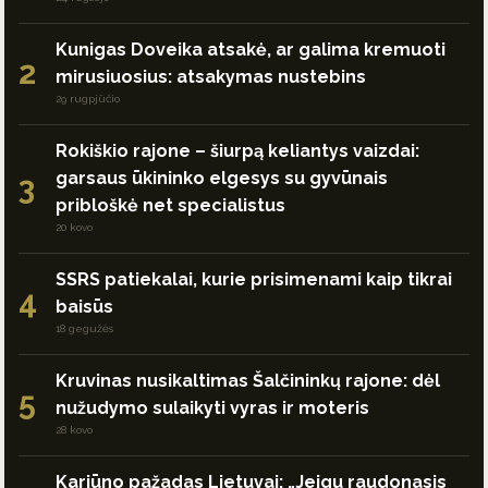
Kunigas Doveika atsakė, ar galima kremuoti
2
mirusiuosius: atsakymas nustebins
29 rugpjūčio
Rokiškio rajone – šiurpą keliantys vaizdai:
garsaus ūkininko elgesys su gyvūnais
3
pribloškė net specialistus
20 kovo
SSRS patiekalai, kurie prisimenami kaip tikrai
4
baisūs
18 gegužės
Kruvinas nusikaltimas Šalčininkų rajone: dėl
5
nužudymo sulaikyti vyras ir moteris
28 kovo
Kariūno pažadas Lietuvai: „Jeigu raudonasis