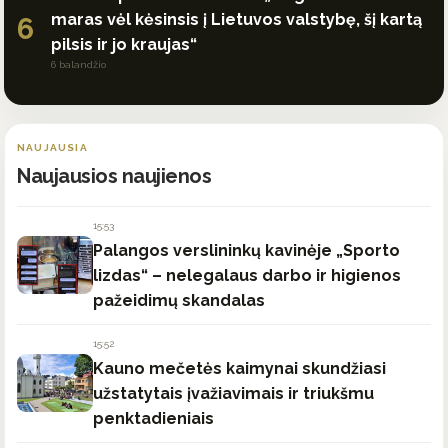
maras vėl kėsinsis į Lietuvos valstybę, šį kartą
6
pilsis ir jo kraujas“
6 balandžio
NAUJAUSIA
Naujausios naujienos
15:53
Palangos verslininkų kavinėje „Sporto
lizdas“ – nelegalaus darbo ir higienos
pažeidimų skandalas
15:52
Kauno mečetės kaimynai skundžiasi
užstatytais įvažiavimais ir triukšmu
penktadieniais