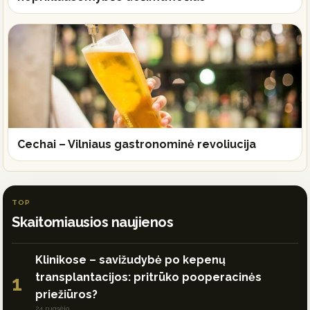
Cechai – Vilniaus gastronominė revoliucija
TOP
Skaitomiausios naujienos
Klinikose – savižudybė po kepenų
transplantacijos: pritrūko pooperacinės
1
priežiūros?
24 rugsėjo