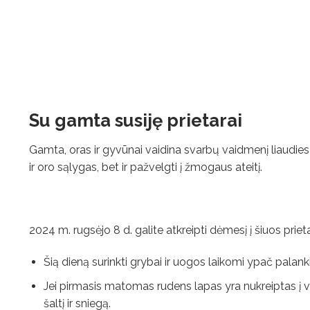
Su gamta susiję prietarai
Gamta, oras ir gyvūnai vaidina svarbų vaidmenį liaudies 
ir oro sąlygas, bet ir pažvelgti į žmogaus ateitį.
2024 m. rugsėjo 8 d. galite atkreipti dėmesį į šiuos priet
Šią dieną surinkti grybai ir uogos laikomi ypač palank
Jei pirmasis matomas rudens lapas yra nukreiptas į virš
šaltį ir sniegą.