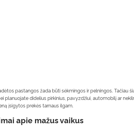
 pradėtos pastangos žada būti sėkmingos ir pelningos. Tačiau ši
 planuojate didelius pirkinius, pavyzdžiui, automobilį ar neki
ieną įsigytos prekės tarnaus ilgam.
imai apie mažus vaikus