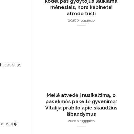
kodėl pas gydytojus laukiama
mėnesiais, nors kabinetai
atrodo tušti
2026 6 rugpjūčio
ti pasėlius
Meilė atvedė į nusikaltimą, o
pasekmės pakeitė gyvenimą:
Vitalija prabilo apie skaudžius
išbandymus
2026 6 rugpjūčio
ranašauja