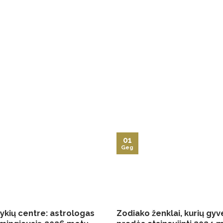
01
Geg
vykių centre: astrologas
Zodiako ženklai, kurių gy