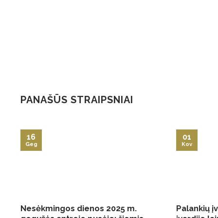
PANAŠŪS STRAIPSNIAI
16
01
Geg
Kov
Nesėkmingos dienos 2025 m.
Palankių į