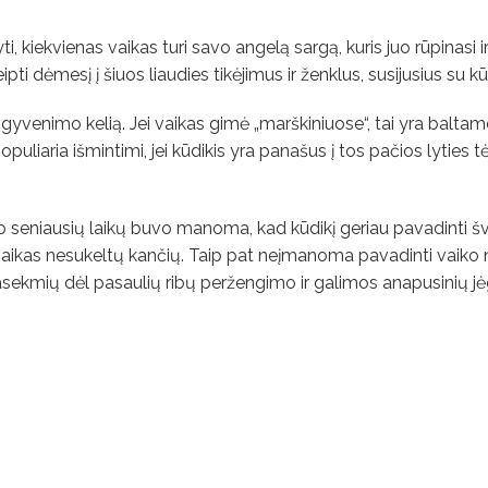
ti, kiekvienas vaikas turi savo angelą sargą, kuris juo rūpinasi i
pti dėmesį į šiuos liaudies tikėjimus ir ženklus, susijusius su kūd
ą gyvenimo kelią. Jei vaikas gimė „marškiniuose“, tai yra baltame
iaria išmintimi, jei kūdikis yra panašus į tos pačios lyties tėv
uo seniausių laikų buvo manoma, kad kūdikį geriau pavadinti š
d vaikas nesukeltų kančių. Taip pat neįmanoma pavadinti vaiko 
pasekmių dėl pasaulių ribų peržengimo ir galimos anapusinių j