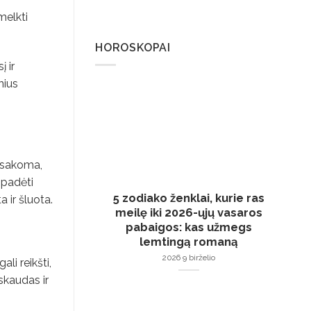
melkti
HOROSKOPAI
 ir
nius
i sakoma,
 padėti
5 zodiako ženklai, kurie ras
 ir šluota.
meilę iki 2026-ųjų vasaros
pabaigos: kas užmegs
lemtingą romaną
2026 9 birželio
ali reikšti,
skaudas ir