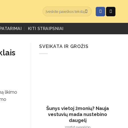
PATARIMAI
KITI STRAIPSNIAI
SVEIKATA IR GROŽIS
klais
mą likimo
irmo
Šunys vietoj žmonių? Nauja
vestuvių mada nustebino
daugelį
2026 6 rugpjūčio