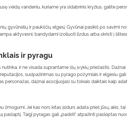
ausę veidą vandeniu, kuriame yra sidabrinis kryžius, galite pers
ių gyvūnėlių ir paukščių elgesį. Gyvūnai pasikiš po savimi nosį
a aktyvesni, bandydami izoliuoti lizdus arba skristi į šiltes
nklais ir pyragu
s nutinka, ir ne visada suprantame šių įvykių priežastis. Dažna
reputacijos, susipažinimas su pyrago požymiais ir elgesiu gali
s personažas, dažnai asocijuojasi su tokiais daiktais kaip adata
mu žmogumi. Jei kas nors kitas įsidurs adata prieš jūsų akis, tai g
ą paslaptį. Taigi pyragas gali „padėti“ atpažinti paslėptas nuo