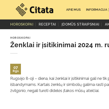
Skip
to
APIE MUS
INFORMACIJA
content
HOROSKOPAI
RECEPTAI
ĮDOMŪS STRAIPSNIAI
A
HOROSKOPAI
Ženklai ir įsitikinimai 2024 m. 
07
Rgs
Rugsėjo 8-oji – diena, kai ženklai ir įsitikinimai gali ne t
išbandymams. Kartais ženklų ir simbolių galima rasti pa
žvilgsnio, negali turėti didelės įtakos mūsų ateičiai.