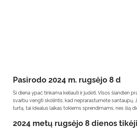
Pasirodo 2024 m. rugsėjo 8 d
Ši diena ypač tinkama keliauti ir judėti. Visos šiandien
svarbu vengti skolintis, kad neprarastumėte santaupų. Jei
turtą, tai idealus laikas tokiems sprendimams, nes šią d
2024 metų rugsėjo 8 dienos tikėj