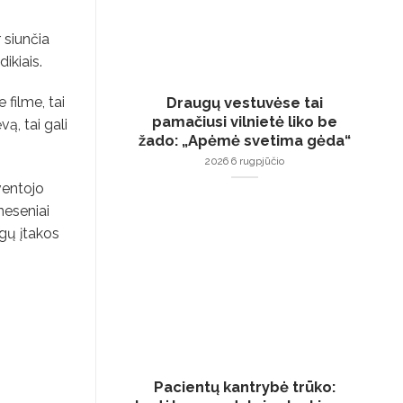
r siunčia
ikiais.
Draugų vestuvėse tai
 filme, tai
pamačiusi vilnietė liko be
ą, tai gali
žado: „Apėmė svetima gėda“
2026 6 rugpjūčio
ventojo
neseniai
ėgų įtakos
Pacientų kantrybė trūko: