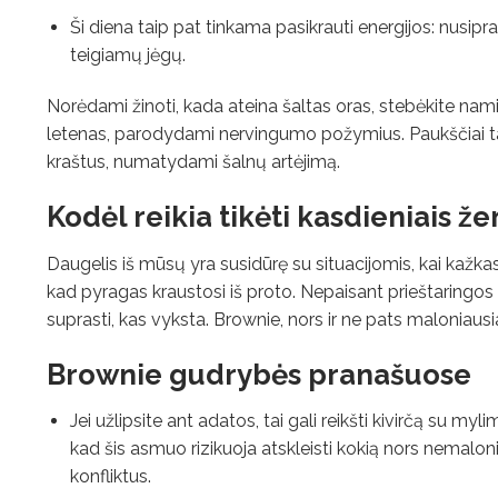
Ši diena taip pat tinkama pasikrauti energijos: nusipr
teigiamų jėgų.
Norėdami žinoti, kada ateina šaltas oras, stebėkite namin
letenas, parodydami nervingumo požymius. Paukščiai tamp
kraštus, numatydami šalnų artėjimą.
Kodėl reikia tikėti kasdieniais že
Daugelis iš mūsų yra susidūrę su situacijomis, kai kažka
kad pyragas kraustosi iš proto. Nepaisant prieštaringos 
suprasti, kas vyksta. Brownie, nors ir ne pats maloniausia
Brownie gudrybės pranašuose
Jei užlipsite ant adatos, tai gali reikšti kivirčą su myli
kad šis asmuo rizikuoja atskleisti kokią nors nemaloni
konfliktus.