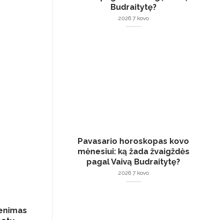
Budraitytę?
2026 7 kovo
02
0
Pavasario horoskopas kovo
Geg
L
mėnesiui: ką žada žvaigždės
pagal Vaivą Budraitytę?
2026 7 kovo
venimas
Zodiako ženklai, kuriems 2024
Na