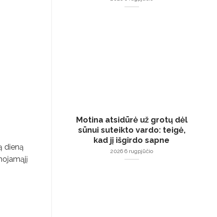
Motina atsidūrė už grotų dėl
sūnui suteikto vardo: teigė,
kad jį išgirdo sapne
ą dieną
2026 6 rugpjūčio
lnojamąjį