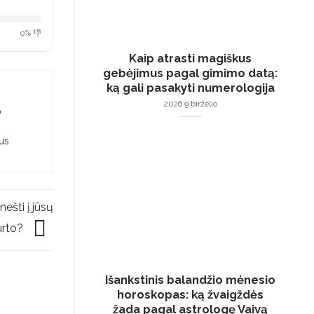
0% 👎
Kaip atrasti magiškus
gebėjimus pagal gimimo datą:
ką gali pasakyti numerologija
2026 9 birželio
o
ius
ešti į jūsų
urto?
Išankstinis balandžio mėnesio
horoskopas: ką žvaigždės
žada pagal astrologę Vaivą