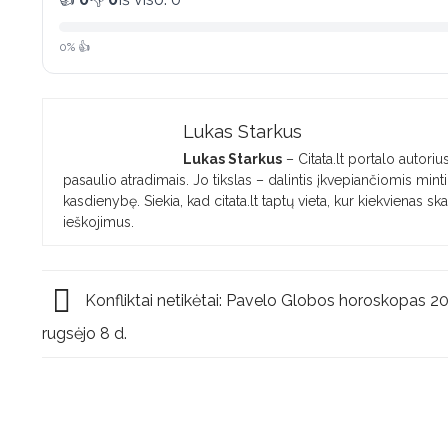
0% 👍
Lukas Starkus
Lukas Starkus
– Citata.lt portalo autorius
pasaulio atradimais. Jo tikslas – dalintis įkvepiančiomis mint
kasdienybę. Siekia, kad citata.lt taptų vieta, kur kiekvienas ska
ieškojimus.
Konfliktai netikėtai: Pavelo Globos horoskopas 2
rugsėjo 8 d.