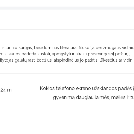
 ir turinio kūrėjas, besidomintis literatūra, filosofija bei žmogaus vidini
imis, kurios padeda sustoti, apmąstyti ir atrasti prasmingesnį požiūrį į
itytojas galėtų rasti žodžius, atspindinčius jo patirtis, lūkesčius ar vidin
Kokios telefono ekrano užsklandos padės įn
024 m.
gyvenimą daugiau laimės, meilės ir t