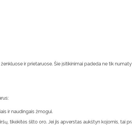
ženkluose ir prietaruose. Šie įsitikinimai padeda ne tik numaty
arus:
iais ir naudingais žmogui.
ų, tikėkitės šilto oro. Jei jis apverstas aukštyn kojomis, tai p