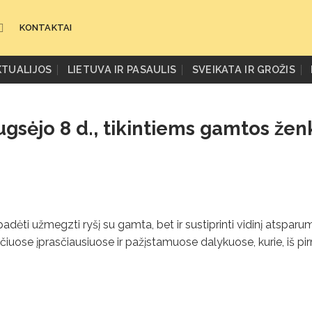
KONTAKTAI
KTUALIJOS
LIETUVA IR PASAULIS
SVEIKATA IR GROŽIS
rugsėjo 8 d., tikintiems gamtos žen
ik padėti užmegzti ryšį su gamta, bet ir sustiprinti vidinį atsparu
čiuose įprasčiausiuose ir pažįstamuose dalykuose, kurie, iš p