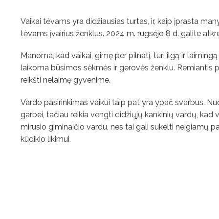
Vaikai tėvams yra didžiausias turtas, ir, kaip įprasta many
tėvams įvairius ženklus. 2024 m. rugsėjo 8 d. galite atkrei
Manoma, kad vaikai, gimę per pilnatį, turi ilgą ir laiming
laikoma būsimos sėkmės ir gerovės ženklu. Remiantis popul
reikšti nelaimę gyvenime.
Vardo pasirinkimas vaikui taip pat yra ypač svarbus. N
garbei, tačiau reikia vengti didžiųjų kankinių vardų, ka
mirusio giminaičio vardu, nes tai gali sukelti neigiamų 
kūdikio likimui.