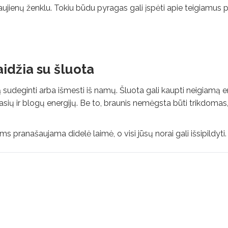
aujienų ženklu. Tokiu būdu pyragas gali įspėti apie teigiamus 
aidžia su šluota
ą sudeginti arba išmesti iš namų. Šluota gali kaupti neigiamą en
sių ir blogų energijų. Be to, braunis nemėgsta būti trikdomas
ums pranašaujama didelė laimė, o visi jūsų norai gali išsipildyti.