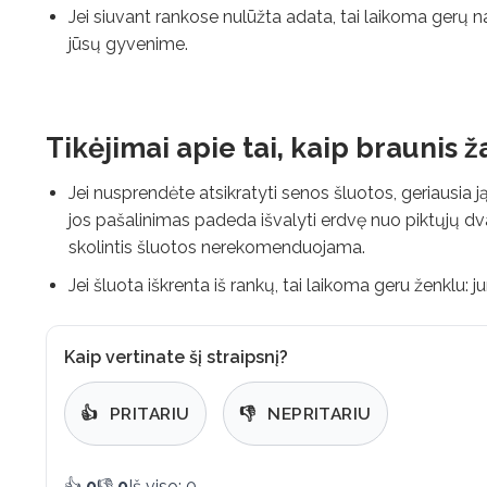
Jei siuvant rankose nulūžta adata, tai laikoma gerų n
jūsų gyvenime.
Tikėjimai apie tai, kaip braunis ž
Jei nusprendėte atsikratyti senos šluotos, geriausia j
jos pašalinimas padeda išvalyti erdvę nuo piktųjų dva
skolintis šluotos nerekomenduojama.
Jei šluota iškrenta iš rankų, tai laikoma geru ženklu: j
Kaip vertinate šį straipsnį?
👍
PRITARIU
👎
NEPRITARIU
👍
0
👎
0
Iš viso: 0