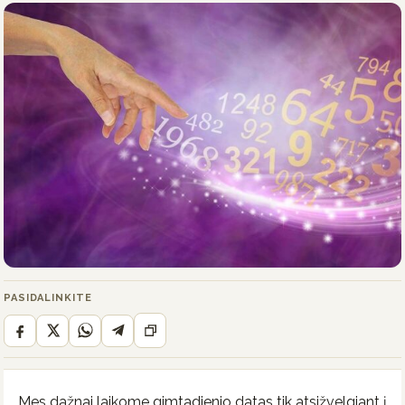
PASIDALINKITE
Mes dažnai laikome gimtadienio datas tik atsižvelgiant į