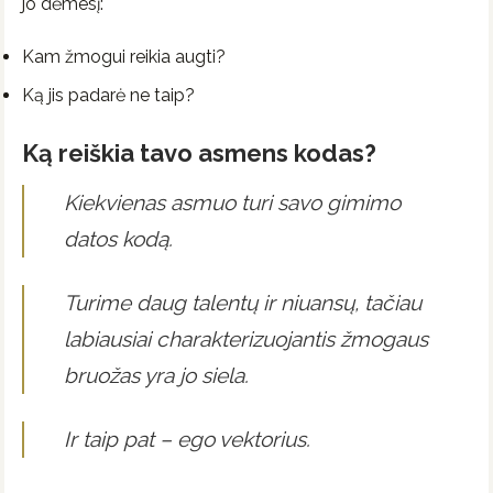
jo dėmesį:
Kam žmogui reikia augti?
Ką jis padarė ne taip?
Ką reiškia tavo asmens kodas?
Kiekvienas asmuo turi savo gimimo
datos kodą.
Turime daug talentų ir niuansų, tačiau
labiausiai charakterizuojantis žmogaus
bruožas yra jo siela.
Ir taip pat – ego vektorius.