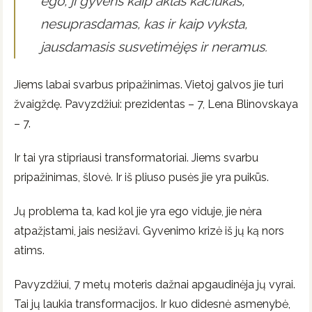
ego, ji gyvens kaip aklas kačiukas,
nesuprasdamas, kas ir kaip vyksta,
jausdamasis susvetimėjęs ir neramus.
Jiems labai svarbus pripažinimas. Vietoj galvos jie turi
žvaigždę. Pavyzdžiui: prezidentas – 7, Lena Blinovskaya
– 7.
Ir tai yra stipriausi transformatoriai. Jiems svarbu
pripažinimas, šlovė. Ir iš pliuso pusės jie yra puikūs.
Jų problema ta, kad kol jie yra ego viduje, jie nėra
atpažįstami, jais nesižavi. Gyvenimo krizė iš jų ką nors
atims.
Pavyzdžiui, 7 metų moteris dažnai apgaudinėja jų vyrai.
Tai jų laukia transformacijos. Ir kuo didesnė asmenybė,