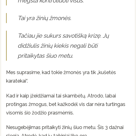
mėgsta kontroliuoti visus.
Tai yra žinių žmonės.
Tačiau jie sukurs savotišką krizę. Jų
didžiulis žinių kiekis negali būti
pritaikytas šiuo metu.
Mes suprasime, kad tokie žmonės yra tik „kušetės
karatekai“.
Kad ir kaip įžeidžiamai tai skambėtų. Atrodo, labai
protingas žmogus, bet kažkodėl vis dar nėra turtingas
visomis šio žodžio prasmėmis.
Nesugebėjimas pritaikyti žinių šiuo metu. Šis 3 dažnai
slegia. Atrodė, kad jų taikiniai liko ore.