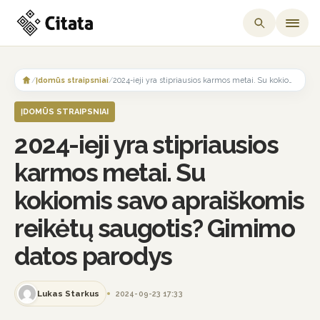
Skip
to
/
Įdomūs straipsniai
/
2024-ieji yra stipriausios karmos metai. Su kokiomis savo apraiškomis reikėtų saugotis? Gimimo datos parodys
content
ĮDOMŪS STRAIPSNIAI
2024-ieji yra stipriausios
karmos metai. Su
kokiomis savo apraiškomis
reikėtų saugotis? Gimimo
datos parodys
Lukas Starkus
2024-09-23 17:33