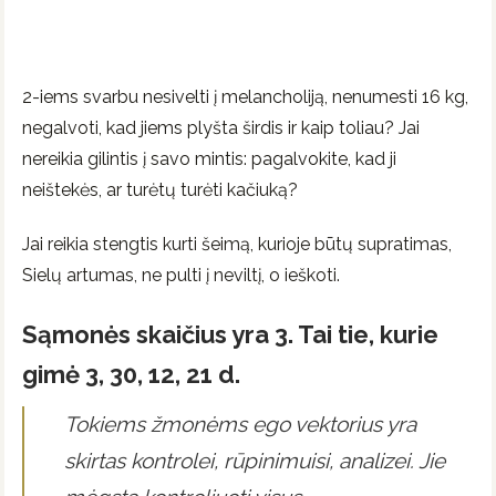
2-iems svarbu nesivelti į melancholiją, nenumesti 16 kg,
negalvoti, kad jiems plyšta širdis ir kaip toliau? Jai
nereikia gilintis į savo mintis: pagalvokite, kad ji
neištekės, ar turėtų turėti kačiuką?
Jai reikia stengtis kurti šeimą, kurioje būtų supratimas,
Sielų artumas, ne pulti į neviltį, o ieškoti.
Sąmonės skaičius yra 3. Tai tie, kurie
gimė 3, 30, 12, 21 d.
Tokiems žmonėms ego vektorius yra
skirtas kontrolei, rūpinimuisi, analizei. Jie