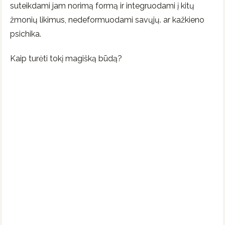
suteikdami jam norimą formą ir integruodami į kitų
žmonių likimus, nedeformuodami savųjų. ar kažkieno
psichika.
Kaip turėti tokį magišką būdą?