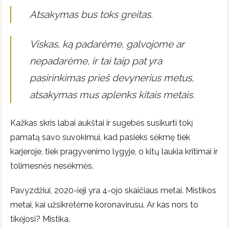
Atsakymas bus toks greitas.
Viskas, ką padarėme, galvojome ar
nepadarėme, ir tai taip pat yra
pasirinkimas prieš devynerius metus,
atsakymas mus aplenks kitais metais.
Kažkas skris labai aukštai ir sugebės susikurti tokį
pamatą savo suvokimui, kad pasieks sėkmę tiek
karjeroje, tiek pragyvenimo lygyje, o kitų laukia kritimai ir
tolimesnės nesėkmės.
Pavyzdžiui, 2020-ieji yra 4-ojo skaičiaus metai. Mistikos
metai, kai užsikrėtėme koronavirusu. Ar kas nors to
tikėjosi? Mistika.