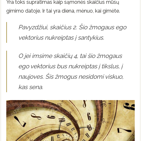
Yra toks supratimas kaip sąmonės skaičius mūsų
gimimo datoje. Ir tai yra diena, mėnuo, kai gimėte.
Pavyzdžiui, skaičius 2. Šio žmogaus ego
vektorius nukreiptas į santykius.
O jei imsime skaičių 4, tai šio žmogaus
ego vektorius bus nukreiptas į tikslus, į
naujoves. Šis žmogus nesidomi viskuo,
kas sena.