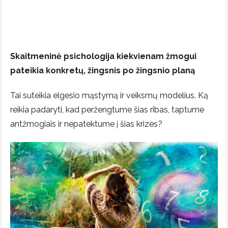
Skaitmeninė psichologija kiekvienam žmogui
pateikia konkretų, žingsnis po žingsnio planą
Tai suteikia elgesio mąstymą ir veiksmų modelius. Ką
reikia padaryti, kad peržengtume šias ribas, taptume
antžmogiais ir nepatektume į šias krizes?