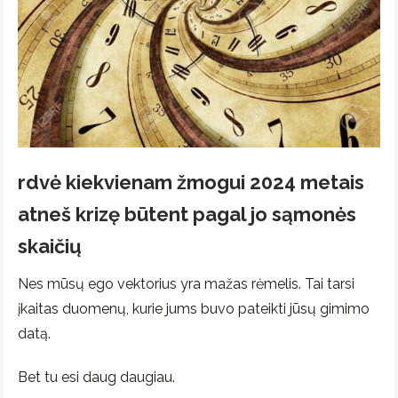
rdvė kiekvienam žmogui 2024 metais
atneš krizę būtent pagal jo sąmonės
skaičių
Nes mūsų ego vektorius yra mažas rėmelis. Tai tarsi
įkaitas duomenų, kurie jums buvo pateikti jūsų gimimo
datą.
Bet tu esi daug daugiau.