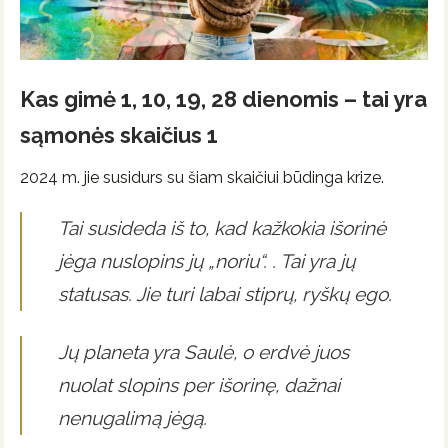
Kas gimė 1, 10, 19, 28 dienomis – tai yra
sąmonės skaičius 1
2024 m. jie susidurs su šiam skaičiui būdinga krize.
Tai susideda iš to, kad kažkokia išorinė
jėga nuslopins jų „noriu“. . Tai yra jų
statusas. Jie turi labai stiprų, ryškų ego.
Jų planeta yra Saulė, o erdvė juos
nuolat slopins per išorinę, dažnai
nenugalimą jėgą.