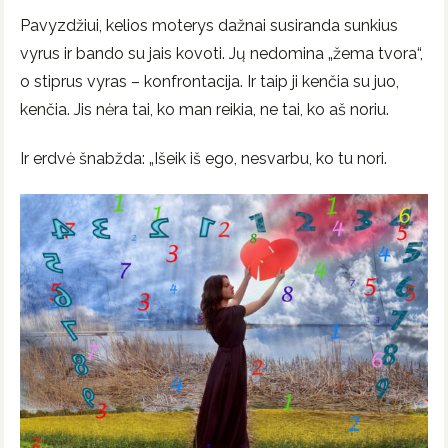
Pavyzdžiui, kelios moterys dažnai susiranda sunkius
vyrus ir bando su jais kovoti. Jų nedomina „žema tvora“,
o stiprus vyras – konfrontacija. Ir taip ji kenčia su juo,
kenčia. Jis nėra tai, ko man reikia, ne tai, ko aš noriu.
Ir erdvė šnabžda: „Išeik iš ego, nesvarbu, ko tu nori.