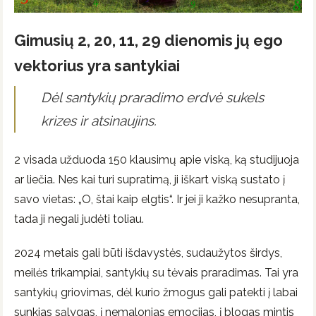
Gimusių 2, 20, 11, 29 dienomis jų ego
vektorius yra santykiai
Dėl santykių praradimo erdvė sukels
krizes ir atsinaujins.
2 visada užduoda 150 klausimų apie viską, ką studijuoja
ar liečia. Nes kai turi supratimą, ji iškart viską sustato į
savo vietas: „O, štai kaip elgtis“. Ir jei ji kažko nesupranta,
tada ji negali judėti toliau.
2024 metais gali būti išdavystės, sudaužytos širdys,
meilės trikampiai, santykių su tėvais praradimas. Tai yra
santykių griovimas, dėl kurio žmogus gali patekti į labai
sunkias sąlygas, į nemalonias emocijas, į blogas mintis