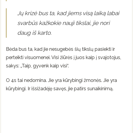
Jų krizė bus ta, kad jiems visą laiką labai
svarbūs kažkokie nauji tikslai, jie nori
daug iš karto.
Bėda bus ta, kad jie nesugebės šių tikslų pasiekti ir
perteikti visuomenei. Visi žiūrės į juos kaip į svajotojus,
sakys: „Taip, gyvenk kaip visi“.
O 4s tai nedomina. Jie yra kūrybingi žmonės. Jie yra
kūrybingi. Ir išsižadėję savęs, jie patirs sunaikinimą.