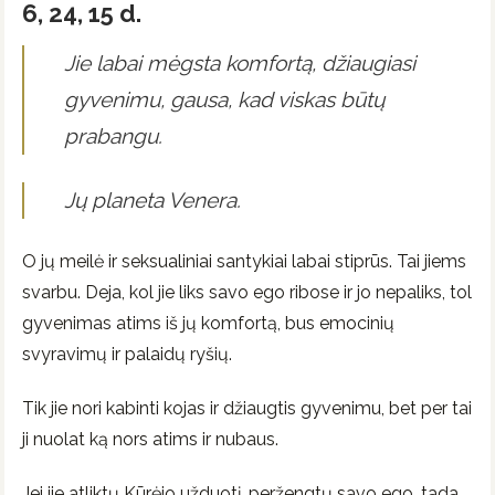
6, 24, 15 d.
Jie labai mėgsta komfortą, džiaugiasi
gyvenimu, gausa, kad viskas būtų
prabangu.
Jų planeta Venera.
O jų meilė ir seksualiniai santykiai labai stiprūs. Tai jiems
svarbu. Deja, kol jie liks savo ego ribose ir jo nepaliks, tol
gyvenimas atims iš jų komfortą, bus emocinių
svyravimų ir palaidų ryšių.
Tik jie nori kabinti kojas ir džiaugtis gyvenimu, bet per tai
ji nuolat ką nors atims ir nubaus.
Jei jie atliktų Kūrėjo užduotį, peržengtų savo ego, tada