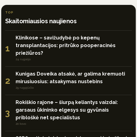
TOP
Skaitomiausios naujienos
Klinikose – savižudybė po kepenų
transplantacijos: pritrūko pooperacinės
1
priežiūros?
24 rugsėjo
Kunigas Doveika atsakė, ar galima kremuoti
2
mirusiuosius: atsakymas nustebins
29 rugpjūčio
Rokiškio rajone – šiurpą keliantys vaizdai:
garsaus ūkininko elgesys su gyvūnais
3
pribloškė net specialistus
20 kovo