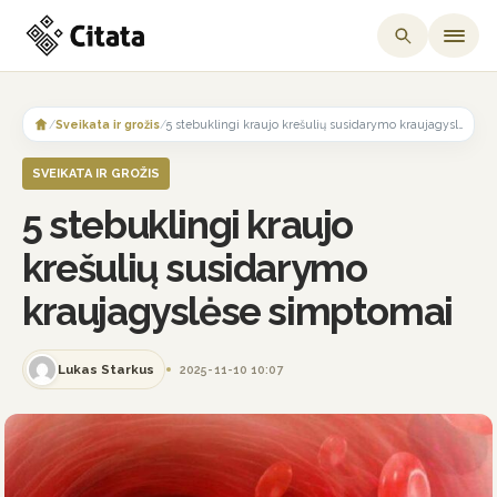
Skip
to
/
Sveikata ir grožis
/
5 stebuklingi kraujo krešulių susidarymo kraujagyslėse simptomai
content
SVEIKATA IR GROŽIS
5 stebuklingi kraujo
krešulių susidarymo
kraujagyslėse simptomai
Lukas Starkus
2025-11-10 10:07