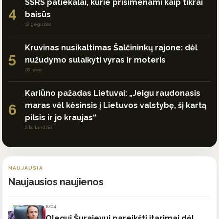
SSRS patiekalai, kurie prisimenami kaip tikrai
4
baisūs
18 gegužės
Kruvinas nusikaltimas Šalčininkų rajone: dėl
5
nužudymo sulaikyti vyras ir moteris
28 kovo
Kariūno pažadas Lietuvai: „Jeigu raudonasis
maras vėl kėsinsis į Lietuvos valstybę, šį kartą
6
pilsis ir jo kraujas“
6 balandžio
NAUJAUSIA
Naujausios naujienos
10:04
Olegui Šurajevui pareikšti įtarimai dėl