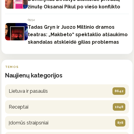
žinutę Oksanai Pikul po viešo konflikto
09:54
Tadas Gryn ir Juozo Miltinio dramos
teatras: „Makbeto“ spektaklio atšaukimo
skandalas atskleidė gilias problemas
TEMOS
Naujienų kategorijos
Lietuva ir pasaulis
8642
Receptai
1048
Įdomūs straipsniai
878