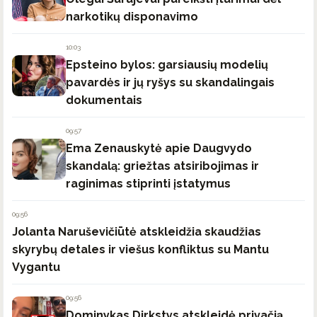
narkotikų disponavimo
10:03
Epsteino bylos: garsiausių modelių
pavardės ir jų ryšys su skandalingais
dokumentais
09:57
Ema Zenauskytė apie Daugvydo
skandalą: griežtas atsiribojimas ir
raginimas stiprinti įstatymus
09:56
Jolanta Naruševičiūtė atskleidžia skaudžias
skyrybų detales ir viešus konfliktus su Mantu
Vygantu
09:56
Dominykas Dirkstys atskleidė privačią