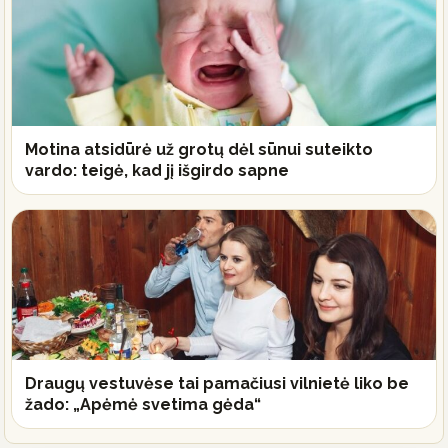
Motina atsidūrė už grotų dėl sūnui suteikto
vardo: teigė, kad jį išgirdo sapne
Draugų vestuvėse tai pamačiusi vilnietė liko be
žado: „Apėmė svetima gėda“