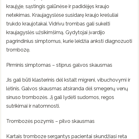
kraujyje, sąstingis galūnėse ir padidėjęs kraujo
netekimas. Kraujagyslėse susidarę kraujo krešuliai
trukdo kraujotakai. Vidrivu trombas gali sukelti
kraujagyslės užsikimšimą. Gydytojai įvardijo
pagrindinius simptomus, kurie leidžia anksti diagnozuoti
trombozę.
Pirminis simptomas – stiprus galvos skausmas
Jis gali būti klasterinis dėl kstalt migreni, vibuchovymi ir
lėtinis. Galvos skausmas atsiranda dėl smegenų venų
sinuso trombozės. Jį gali lydėti sudomos, regos
sutrikimai ir natomnosti.
Trombozės pozymis – pilvo skausmas
Kartais tromboze sergantys pacientai skundžiasi reta