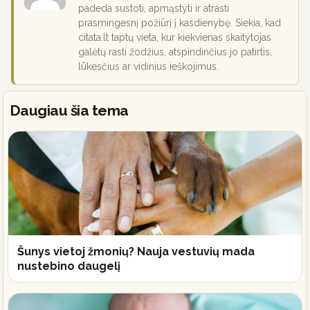
padeda sustoti, apmąstyti ir atrasti
prasmingesnį požiūrį į kasdienybę. Siekia, kad
citata.lt taptų vieta, kur kiekvienas skaitytojas
galėtų rasti žodžius, atspindinčius jo patirtis,
lūkesčius ar vidinius ieškojimus.
Daugiau šia tema
Šunys vietoj žmonių? Nauja vestuvių mada
nustebino daugelį