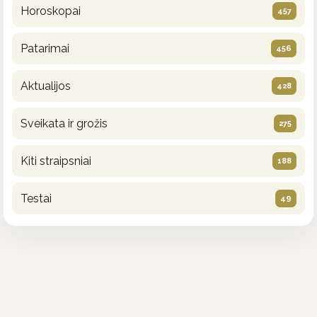
Horoskopai
457
Patarimai
456
Aktualijos
428
Sveikata ir grožis
275
Kiti straipsniai
188
Testai
49