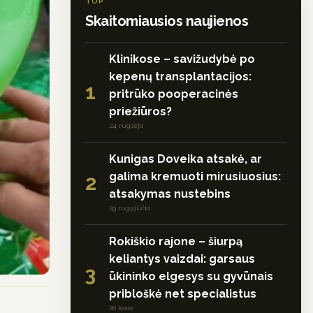
TOP
Skaitomiausios naujienos
Klinikose – savižudybė po
kepenų transplantacijos:
1
pritrūko pooperacinės
priežiūros?
24 rugsėjo
Kunigas Doveika atsakė, ar
galima kremuoti mirusiuosius:
2
atsakymas nustebins
29 rugpjūčio
Rokiškio rajone – šiurpą
keliantys vaizdai: garsaus
3
ūkininko elgesys su gyvūnais
pribloškė net specialistus
20 kovo