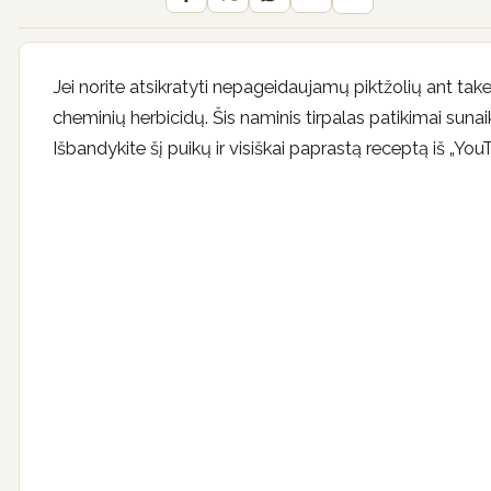
Jei norite atsikratyti nepageidaujamų piktžolių ant takel
cheminių herbicidų. Šis naminis tirpalas patikimai sunaik
Išbandykite šį puikų ir visiškai paprastą receptą iš „Yo