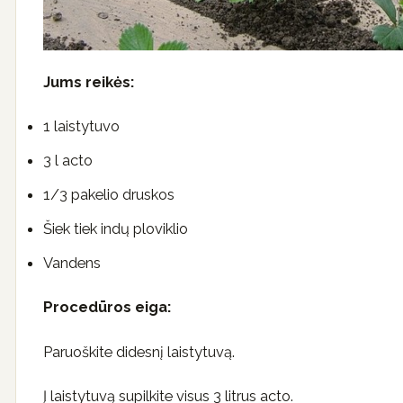
Jums reikės:
1 laistytuvo
3 l acto
1/3 pakelio druskos
Šiek tiek indų ploviklio
Vandens
Procedūros eiga:
Paruoškite didesnį laistytuvą.
Į laistytuvą supilkite visus 3 litrus acto.