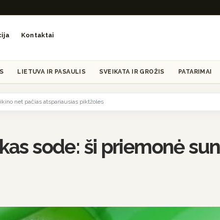
ija
Kontaktai
S
LIETUVA IR PASAULIS
SVEIKATA IR GROŽIS
PATARIMAI
kino net pačias atspariausias piktžoles
ikas sode: ši priemonė sun