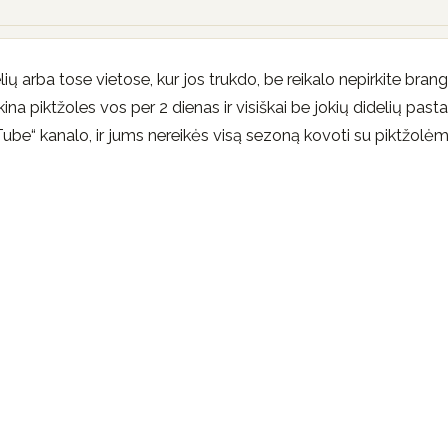
ių arba tose vietose, kur jos trukdo, be reikalo nepirkite brang
ina piktžoles vos per 2 dienas ir visiškai be jokių didelių past
uTube“ kanalo, ir jums nereikės visą sezoną kovoti su piktžolėm