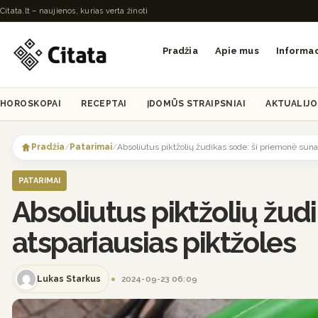
Citata.lt – naujienos, kurias verta žinoti
Pradžia
Apie mus
Informac
HOROSKOPAI
RECEPTAI
ĮDOMŪS STRAIPSNIAI
AKTUALIJO
Skip
to
Pradžia
/
Patarimai
/
Absoliutus piktžolių žudikas sode: ši priemonė sunai
content
PATARIMAI
Absoliutus piktžolių žud
atspariausias piktžoles
Lukas Starkus
2024-09-23 06:09