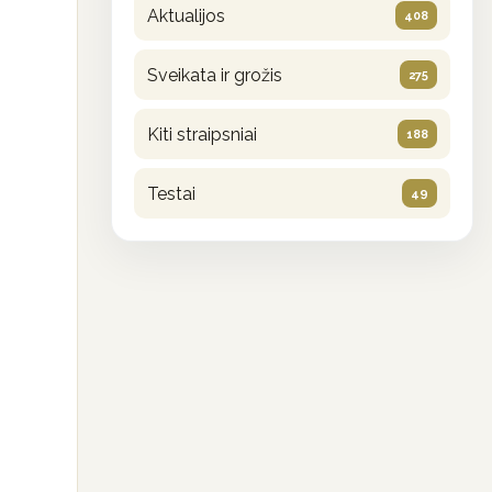
Aktualijos
408
Sveikata ir grožis
275
Kiti straipsniai
188
Testai
49