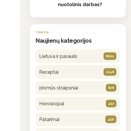
nuotolinis darbas?
TEMOS
Naujienų kategorijos
Lietuva ir pasaulis
8601
Receptai
1048
Įdomūs straipsniai
878
Horoskopai
457
Patarimai
456