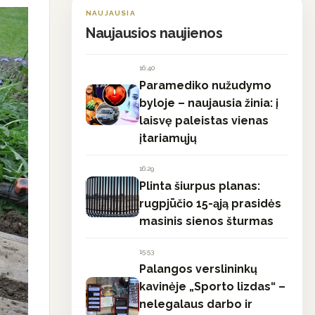
NAUJAUSIA
Naujausios naujienos
16:40
Paramediko nužudymo
byloje – naujausia žinia: į
laisvę paleistas vienas
įtariamųjų
16:29
Plinta šiurpus planas:
rugpjūčio 15-ąją prasidės
masinis sienos šturmas
15:53
Palangos verslininkų
kavinėje „Sporto lizdas“ –
nelegalaus darbo ir