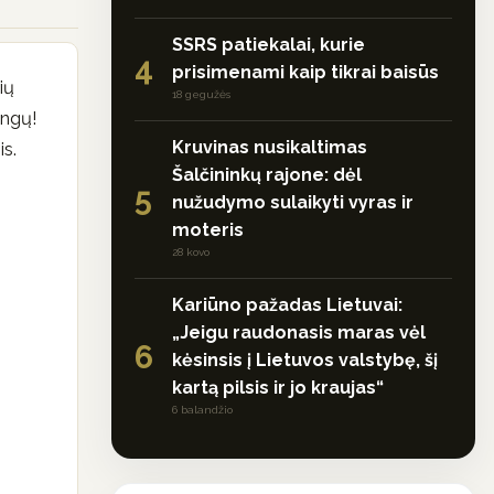
SSRS patiekalai, kurie
4
prisimenami kaip tikrai baisūs
ių
18 gegužės
angų!
Kruvinas nusikaltimas
is.
Šalčininkų rajone: dėl
5
nužudymo sulaikyti vyras ir
moteris
28 kovo
Kariūno pažadas Lietuvai:
„Jeigu raudonasis maras vėl
6
kėsinsis į Lietuvos valstybę, šį
kartą pilsis ir jo kraujas“
6 balandžio