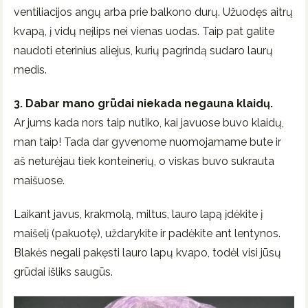
ventiliacijos angų arba prie balkono durų. Užuodęs aitrų
kvapą, į vidų neįlips nei vienas uodas. Taip pat galite
naudoti eterinius aliejus, kurių pagrindą sudaro laurų
medis.
3. Dabar mano grūdai niekada negauna klaidų.
Ar jums kada nors taip nutiko, kai javuose buvo klaidų,
man taip! Tada dar gyvenome nuomojamame bute ir
aš neturėjau tiek konteinerių, o viskas buvo sukrauta
maišuose.
Laikant javus, krakmolą, miltus, lauro lapą įdėkite į
maišelį (pakuotę), uždarykite ir padėkite ant lentynos.
Blakės negali pakęsti lauro lapų kvapo, todėl visi jūsų
grūdai išliks saugūs.