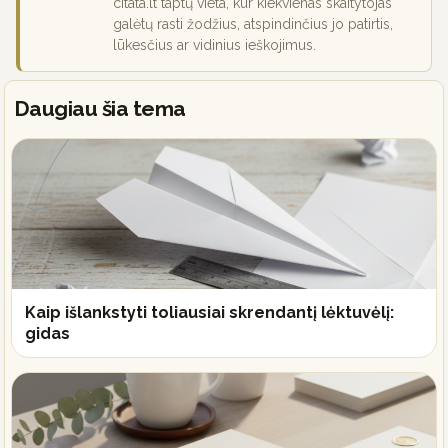
citata.lt taptų vieta, kur kiekvienas skaitytojas
galėtų rasti žodžius, atspindinčius jo patirtis,
lūkesčius ar vidinius ieškojimus.
Daugiau šia tema
Kaip išlankstyti toliausiai skrendantį lėktuvėlį:
gidas