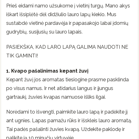
Prieš eidami namo užsukome į vietinį turgų. Mano akys
iškart išsiplėtė dėl didžiulio lauro lapų kiekio. Mus
sustabdė vietinė pardavėja ir papasakojo labai įdomių
gudrybių, susijusių su lauro lapais.
PASIEKŠKA, KAD LARO LAPĄ GALIMA NAUDOTI NE
TIK GAMINTI!
1. Kvapo pašalinimas kepant žuvį
Kepant žuvį jos aromatas tiesiogine prasme pasklinda
po visus namus. Ir net atidarius langus ir įjungus
gartraukį, žuvies kvapas namuose išliks ilgai.
Norėdami to išvengti, paimkite lauro lapą ir padėkite jį
ant ugnies. Lapas pamažu rūks ir išskleis lauro aromatą.
Tai padės pašalinti žuvies kvapą. Uždekite paklodę ir
palikite ją 10 minučių virtuvėje.