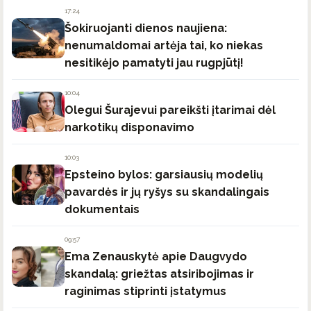
17:24
Šokiruojanti dienos naujiena:
nenumaldomai artėja tai, ko niekas
nesitikėjo pamatyti jau rugpjūtį!
10:04
Olegui Šurajevui pareikšti įtarimai dėl
narkotikų disponavimo
10:03
Epsteino bylos: garsiausių modelių
pavardės ir jų ryšys su skandalingais
dokumentais
09:57
Ema Zenauskytė apie Daugvydo
skandalą: griežtas atsiribojimas ir
raginimas stiprinti įstatymus