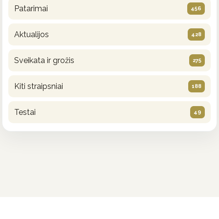
Patarimai
456
Aktualijos
428
Sveikata ir grožis
275
Kiti straipsniai
188
Testai
49