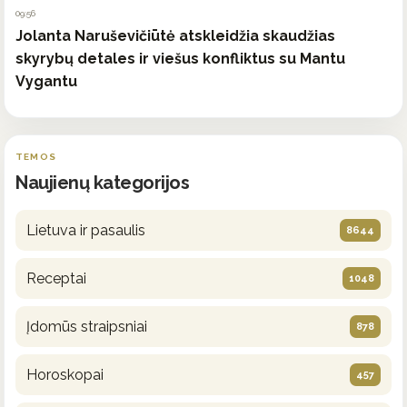
09:56
Jolanta Naruševičiūtė atskleidžia skaudžias
skyrybų detales ir viešus konfliktus su Mantu
Vygantu
TEMOS
Naujienų kategorijos
Lietuva ir pasaulis
8644
Receptai
1048
Įdomūs straipsniai
878
Horoskopai
457