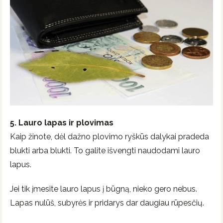
5. Lauro lapas ir plovimas
Kaip žinote, dėl dažno plovimo ryškūs dalykai pradeda
blukti arba blukti. To galite išvengti naudodami lauro
lapus.
Jei tik įmesite lauro lapus į būgną, nieko gero nebus.
Lapas nulūš, subyrės ir pridarys dar daugiau rūpesčių.