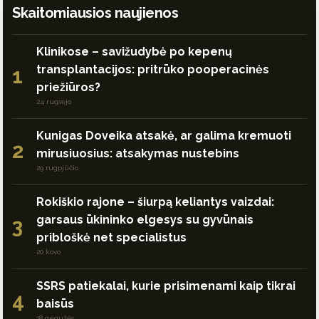
Skaitomiausios naujienos
Klinikose – savižudybė po kepenų
transplantacijos: pritrūko pooperacinės
1
priežiūros?
24 rugsėjo
Kunigas Doveika atsakė, ar galima kremuoti
2
mirusiuosius: atsakymas nustebins
29 rugpjūčio
Rokiškio rajone – šiurpą keliantys vaizdai:
garsaus ūkininko elgesys su gyvūnais
3
pribloškė net specialistus
20 kovo
SSRS patiekalai, kurie prisimenami kaip tikrai
4
baisūs
18 gegužės