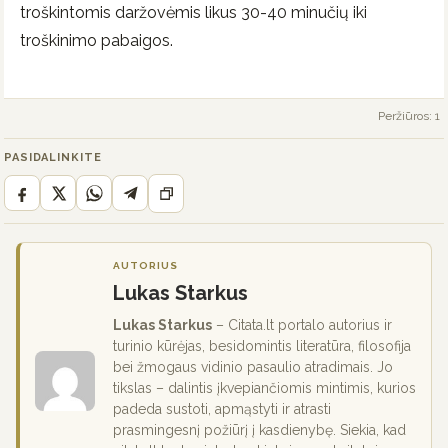
troškintomis daržovėmis likus 30-40 minučių iki
troškinimo pabaigos.
Peržiūros: 1
PASIDALINKITE
AUTORIUS
Lukas Starkus
Lukas Starkus
– Citata.lt portalo autorius ir
turinio kūrėjas, besidomintis literatūra, filosofija
bei žmogaus vidinio pasaulio atradimais. Jo
tikslas – dalintis įkvepiančiomis mintimis, kurios
padeda sustoti, apmąstyti ir atrasti
prasmingesnį požiūrį į kasdienybę. Siekia, kad