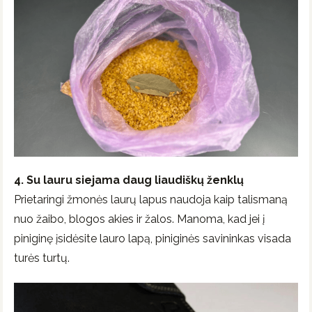
4. Su lauru siejama daug liaudiškų ženklų
Prietaringi žmonės laurų lapus naudoja kaip talismaną
nuo žaibo, blogos akies ir žalos. Manoma, kad jei į
piniginę įsidėsite lauro lapą, piniginės savininkas visada
turės turtų.