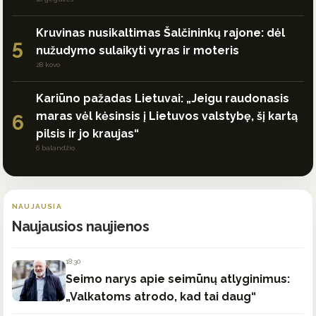
Kruvinas nusikaltimas Šalčininkų rajone: dėl
5
nužudymo sulaikyti vyras ir moteris
28 kovo
Kariūno pažadas Lietuvai: „Jeigu raudonasis
maras vėl kėsinsis į Lietuvos valstybę, šį kartą
6
pilsis ir jo kraujas“
6 balandžio
NAUJAUSIA
Naujausios naujienos
18:30
Seimo narys apie seimūnų atlyginimus:
„Valkatoms atrodo, kad tai daug“