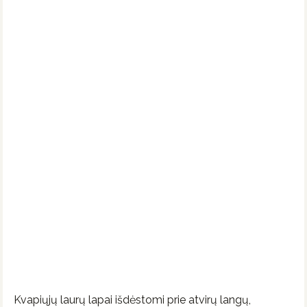
Kvapiųjų laurų lapai išdėstomi prie atvirų langų,