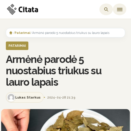
Skip
to
/
Patarimai
/
Armėnė parodė 5 nuostabius triukus su lauro lapais
content
PATARIMAI
Armėnė parodė 5
nuostabius triukus su
lauro lapais
Lukas Starkus
2024-04-28 21:39