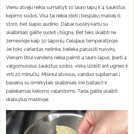
Vienu atveju reikia sumaišyti 10 lauro lapų ir 4 šaukštus
kepimo sodos. Visa tai reikia įdėti į bespalvį maišelį iš
storo, bet šlapio audinio. Dabar ruošinį kartu su
skalbiniais galite sudėti į būgną. Bet teks skalbti ne
žemesnėje kaip 30 laipsnių Celsijaus temperatūroje.
Jei toks variantas netinka, belieka paruošti nuovirą.
Vienam litrui vandens reikia paimti 4 lauro lapus, įberti 4
valgomuosius šaukštus sodos, viską uždėti ant ugnies ir
virti 20 minučių. Mišiniui atvėsus, vanduo supilamas į
baseiną su išmirkytais skalbiniais (ne baltais!) ir
paliekamas kelioms valandoms. Tada galite skalbti
drabužius mašinoje.