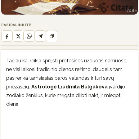
PASIDALINKITE
Tačiau kai reikia spręsti profesines užduotis namuose,
ne visi laikosi tradicinio dienos režimo; daugelis tam
pasirenka tamsiąsias paros valandas ir turi savų
priežasčių.
Astrologė Liudmila Bulgakova
įvardijo
zodiako ženklus, kurie mėgsta dirbti naktį ir miegoti
dieną.