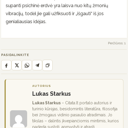
supanti psichinė erdvė yra laisva nuo kitų žmonių
vibracijų, todėl jie gali užfiksuoti ir „išgauti“ iš jos
genialiausias idėjas.
Peržiūros: 1
PASIDALINKITE
AUTORIUS
Lukas Starkus
Lukas Starkus
– Citata.lt portalo autorius ir
turinio kūrėjas, besidomintis literatūra, filosofija
bei žmogaus vidinio pasaulio atradimais. Jo
tikslas – dalintis įkvepiančiomis mintimis, kurios
padeda sustoti, apmąstyti ir atrasti