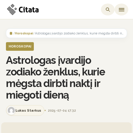
Skip
to
/
Horoskopai
/
Astrologas įvardijo zodiako ženklus, kurie mėgsta dirbti naktį ir miegoti dieną
content
HOROSKOPAI
Astrologas įvardijo
zodiako ženklus, kurie
mėgsta dirbti naktį ir
miegoti dieną
Lukas Starkus
2025-07-04 17:32