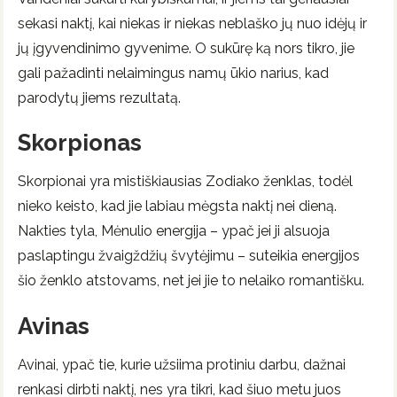
sekasi naktį, kai niekas ir niekas neblaško jų nuo idėjų ir
jų įgyvendinimo gyvenime. O sukūrę ką nors tikro, jie
gali pažadinti nelaimingus namų ūkio narius, kad
parodytų jiems rezultatą.
Skorpionas
Skorpionai yra mistiškiausias Zodiako ženklas, todėl
nieko keisto, kad jie labiau mėgsta naktį nei dieną.
Nakties tyla, Mėnulio energija – ypač jei ji alsuoja
paslaptingu žvaigždžių švytėjimu – suteikia energijos
šio ženklo atstovams, net jei jie to nelaiko romantišku.
Avinas
Avinai, ypač tie, kurie užsiima protiniu darbu, dažnai
renkasi dirbti naktį, nes yra tikri, kad šiuo metu juos