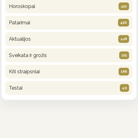
Horoskopai
457
Patarimai
456
Aktualijos
428
Sveikata ir grožis
275
Kiti straipsniai
188
Testai
49