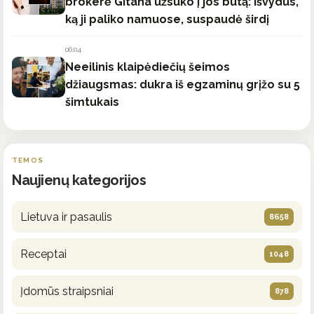
brokerė Gitana užsuko į jos butą: išvydus,
ką ji paliko namuose, suspaudė širdį
06:04
Neeilinis klaipėdiečių šeimos
džiaugsmas: dukra iš egzaminų grįžo su 5
šimtukais
TEMOS
Naujienų kategorijos
Lietuva ir pasaulis
8658
Receptai
1048
Įdomūs straipsniai
878