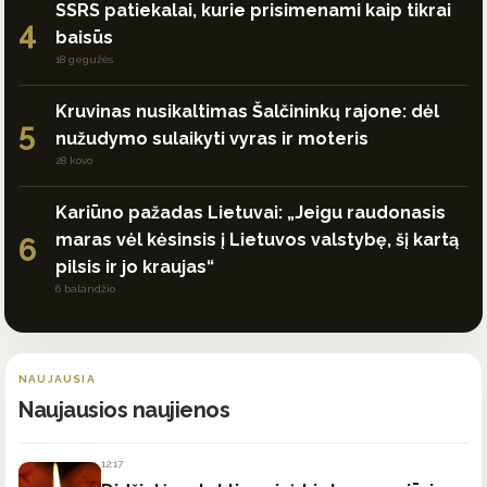
SSRS patiekalai, kurie prisimenami kaip tikrai
4
baisūs
18 gegužės
Kruvinas nusikaltimas Šalčininkų rajone: dėl
5
nužudymo sulaikyti vyras ir moteris
28 kovo
Kariūno pažadas Lietuvai: „Jeigu raudonasis
maras vėl kėsinsis į Lietuvos valstybę, šį kartą
6
pilsis ir jo kraujas“
6 balandžio
NAUJAUSIA
Naujausios naujienos
12:17