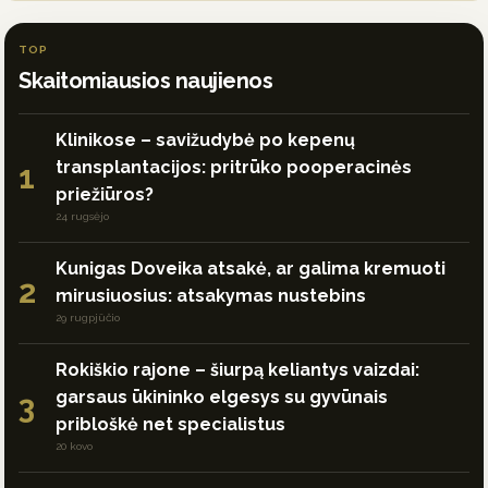
TOP
Skaitomiausios naujienos
Klinikose – savižudybė po kepenų
transplantacijos: pritrūko pooperacinės
1
priežiūros?
24 rugsėjo
Kunigas Doveika atsakė, ar galima kremuoti
2
mirusiuosius: atsakymas nustebins
29 rugpjūčio
Rokiškio rajone – šiurpą keliantys vaizdai:
garsaus ūkininko elgesys su gyvūnais
3
pribloškė net specialistus
20 kovo