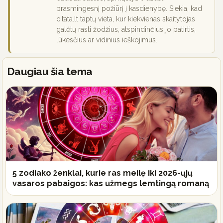
prasmingesnį požiūrį į kasdienybę. Siekia, kad
citata.lt taptų vieta, kur kiekvienas skaitytojas
galėtų rasti žodžius, atspindinčius jo patirtis,
lūkesčius ar vidinius ieškojimus.
Daugiau šia tema
5 zodiako ženklai, kurie ras meilę iki 2026-ųjų
vasaros pabaigos: kas užmegs lemtingą romaną