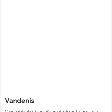
Vandenis
Vandeniai sukurti kūrybiškumui, ir jiems tai geriausiai