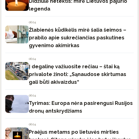
Didžiulė netektis: mirė Lietuvos pajūrio
legenda
06:04
Žlabienės kūdikėlis mirė šalia šeimos –
prabilo apie sukrečiančias paskutines
gyvenimo akimirkas
06:04
Į degalinę važiuosite rečiau – štai ką
privalote žinoti: „Sąnaudose skirtumas
gali būti akivaizdus“
06:04
Tyrimas: Europa nėra pasirengusi Rusijos
dronų antskrydžiams
06:04
Praėjus metams po lietuvės mirties