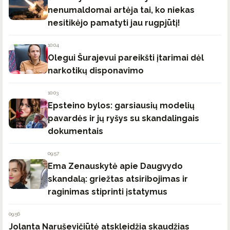
nenumaldomai artėja tai, ko niekas
nesitikėjo pamatyti jau rugpjūtį!
10:04
Olegui Šurajevui pareikšti įtarimai dėl
narkotikų disponavimo
10:03
Epsteino bylos: garsiausių modelių
pavardės ir jų ryšys su skandalingais
dokumentais
09:57
Ema Zenauskytė apie Daugvydo
skandalą: griežtas atsiribojimas ir
raginimas stiprinti įstatymus
09:56
Jolanta Naruševičiūtė atskleidžia skaudžias