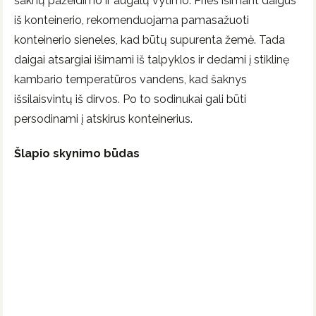
šaknų pažeidimo ir augalų vytimo. Prieš išimant daigus
iš konteinerio, rekomenduojama pamasažuoti
konteinerio sieneles, kad būtų supurenta žemė. Tada
daigai atsargiai išimami iš talpyklos ir dedami į stiklinę
kambario temperatūros vandens, kad šaknys
išsilaisvintų iš dirvos. Po to sodinukai gali būti
persodinami į atskirus konteinerius.
Šlapio skynimo būdas