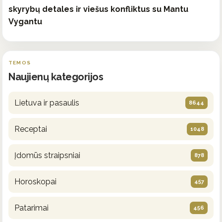
skyrybų detales ir viešus konfliktus su Mantu
Vygantu
TEMOS
Naujienų kategorijos
Lietuva ir pasaulis
8644
Receptai
1048
Įdomūs straipsniai
878
Horoskopai
457
Patarimai
456