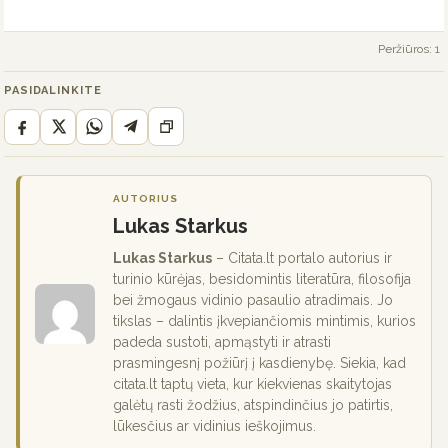
Peržiūros: 1
PASIDALINKITE
AUTORIUS
Lukas Starkus
Lukas Starkus
– Citata.lt portalo autorius ir
turinio kūrėjas, besidomintis literatūra, filosofija
bei žmogaus vidinio pasaulio atradimais. Jo
tikslas – dalintis įkvepiančiomis mintimis, kurios
padeda sustoti, apmąstyti ir atrasti
prasmingesnį požiūrį į kasdienybę. Siekia, kad
citata.lt taptų vieta, kur kiekvienas skaitytojas
galėtų rasti žodžius, atspindinčius jo patirtis,
lūkesčius ar vidinius ieškojimus.