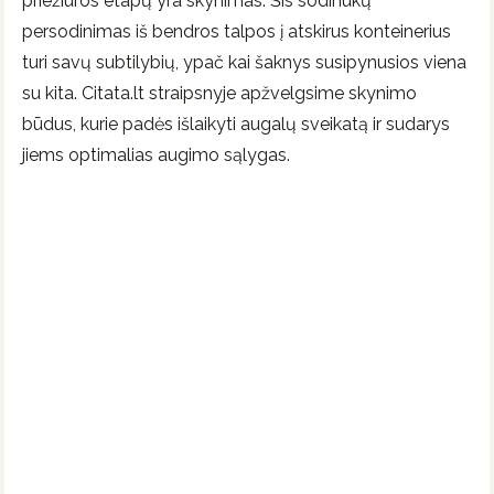
priežiūros etapų yra skynimas. Šis sodinukų
persodinimas iš bendros talpos į atskirus konteinerius
turi savų subtilybių, ypač kai šaknys susipynusios viena
su kita. Citata.lt straipsnyje apžvelgsime skynimo
būdus, kurie padės išlaikyti augalų sveikatą ir sudarys
jiems optimalias augimo sąlygas.