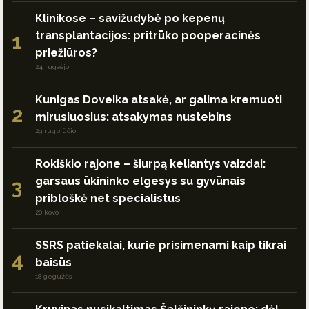
Klinikose – savižudybė po kepenų
transplantacijos: pritrūko pooperacinės
1
priežiūros?
24 rugsėjo
Kunigas Doveika atsakė, ar galima kremuoti
2
mirusiuosius: atsakymas nustebins
29 rugpjūčio
Rokiškio rajone – šiurpą keliantys vaizdai:
garsaus ūkininko elgesys su gyvūnais
3
pribloškė net specialistus
20 kovo
SSRS patiekalai, kurie prisimenami kaip tikrai
4
baisūs
18 gegužės