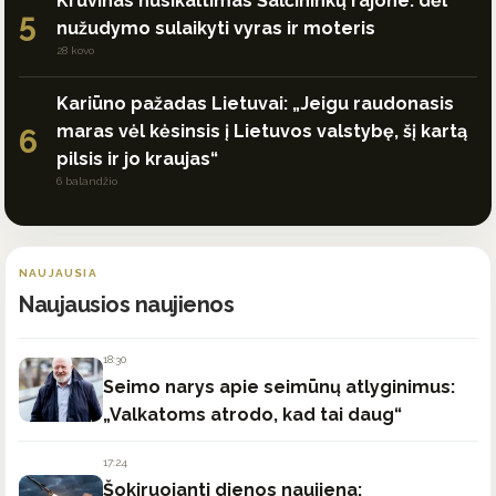
Kruvinas nusikaltimas Šalčininkų rajone: dėl
5
nužudymo sulaikyti vyras ir moteris
28 kovo
Kariūno pažadas Lietuvai: „Jeigu raudonasis
maras vėl kėsinsis į Lietuvos valstybę, šį kartą
6
pilsis ir jo kraujas“
6 balandžio
NAUJAUSIA
Naujausios naujienos
18:30
Seimo narys apie seimūnų atlyginimus:
„Valkatoms atrodo, kad tai daug“
17:24
Šokiruojanti dienos naujiena: