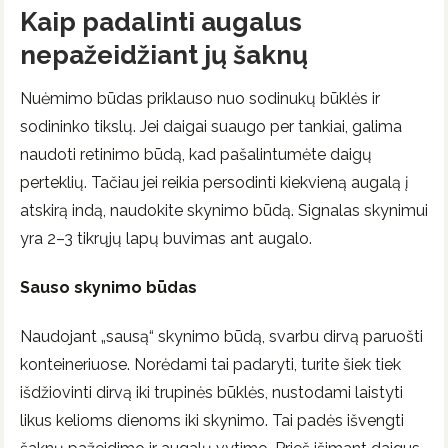
Kaip padalinti augalus
nepažeidžiant jų šaknų
Nuėmimo būdas priklauso nuo sodinukų būklės ir
sodininko tikslų. Jei daigai suaugo per tankiai, galima
naudoti retinimo būdą, kad pašalintumėte daigų
perteklių. Tačiau jei reikia persodinti kiekvieną augalą į
atskirą indą, naudokite skynimo būdą. Signalas skynimui
yra 2–3 tikrųjų lapų buvimas ant augalo.
Sauso skynimo būdas
Naudojant „sausą“ skynimo būdą, svarbu dirvą paruošti
konteineriuose. Norėdami tai padaryti, turite šiek tiek
išdžiovinti dirvą iki trupinės būklės, nustodami laistyti
likus kelioms dienoms iki skynimo. Tai padės išvengti