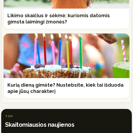
Likimo skaičius ir sėkmė: kuriomis datomis
gimsta laimingi žmonės?
Kurią dieną gimėte? Nustebsite, kiek tai išduoda
apie jūsų charakterį
TOP
Skaitomiausios naujienos