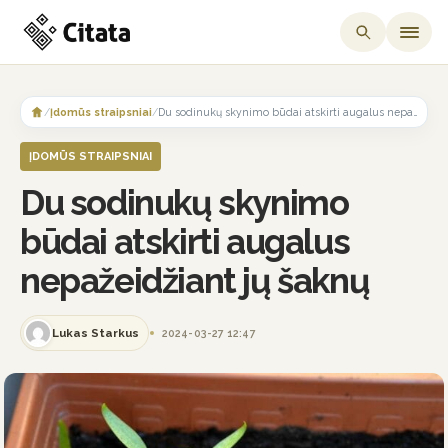
Skip
to
/
Įdomūs straipsniai
/
Du sodinukų skynimo būdai atskirti augalus nepažeidžiant jų šaknų
content
ĮDOMŪS STRAIPSNIAI
Du sodinukų skynimo
būdai atskirti augalus
nepažeidžiant jų šaknų
Lukas Starkus
2024-03-27 12:47