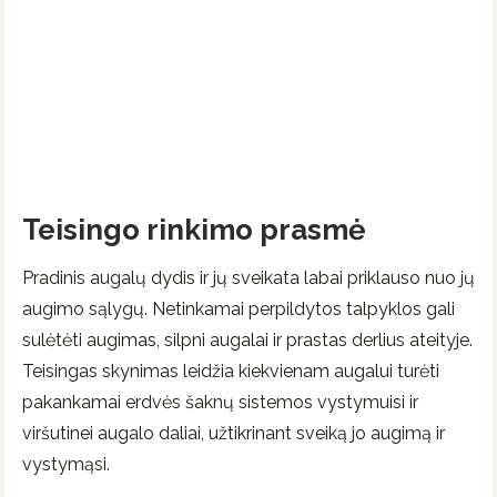
Teisingo rinkimo prasmė
Pradinis augalų dydis ir jų sveikata labai priklauso nuo jų
augimo sąlygų. Netinkamai perpildytos talpyklos gali
sulėtėti augimas, silpni augalai ir prastas derlius ateityje.
Teisingas skynimas leidžia kiekvienam augalui turėti
pakankamai erdvės šaknų sistemos vystymuisi ir
viršutinei augalo daliai, užtikrinant sveiką jo augimą ir
vystymąsi.