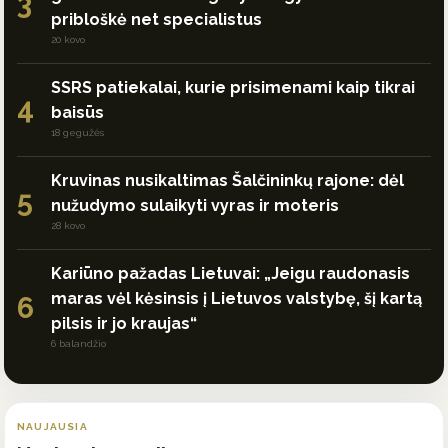
3
pribloškė net specialistus
20 kovo
SSRS patiekalai, kurie prisimenami kaip tikrai
4
baisūs
18 gegužės
Kruvinas nusikaltimas Šalčininkų rajone: dėl
5
nužudymo sulaikyti vyras ir moteris
28 kovo
Kariūno pažadas Lietuvai: „Jeigu raudonasis
maras vėl kėsinsis į Lietuvos valstybę, šį kartą
6
pilsis ir jo kraujas“
6 balandžio
NAUJAUSIA