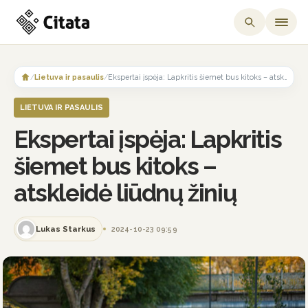
Skip
to
/
Lietuva ir pasaulis
/
Ekspertai įspėja: Lapkritis šiemet bus kitoks – atskleidė liūdnų žinių
content
LIETUVA IR PASAULIS
Ekspertai įspėja: Lapkritis
šiemet bus kitoks –
atskleidė liūdnų žinių
Lukas Starkus
2024-10-23 09:59