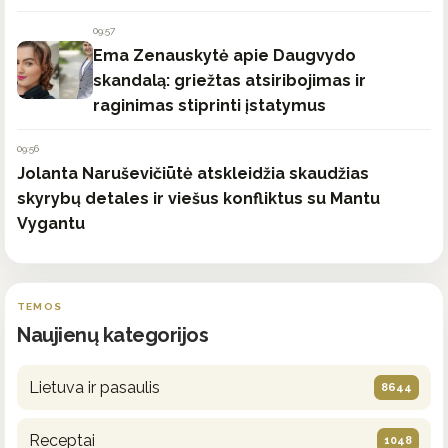
09:57
Ema Zenauskytė apie Daugvydo
skandalą: griežtas atsiribojimas ir
raginimas stiprinti įstatymus
09:56
Jolanta Naruševičiūtė atskleidžia skaudžias
skyrybų detales ir viešus konfliktus su Mantu
Vygantu
TEMOS
Naujienų kategorijos
Lietuva ir pasaulis
8644
Receptai
1048