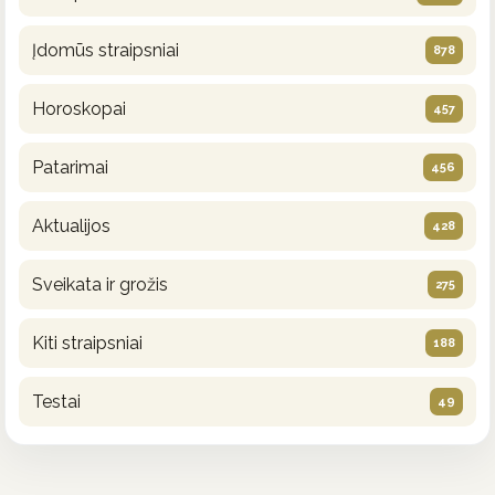
Įdomūs straipsniai
878
Horoskopai
457
Patarimai
456
Aktualijos
428
Sveikata ir grožis
275
Kiti straipsniai
188
Testai
49