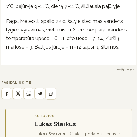
7°C, pajūryje 9–11°C, dieną 7–11°C, šilčiausia pajūryje.
Pagal Meteo.lt, spalio 22 d. šalyje stebimas vandens
lygio svyravimas, vietomis iki 21 cm per parą. Vandens
temperatūra upėse – 6–11, ežeruose – 7–14, Kuršių
mariose – 9, Baltijos jūroje – 11–12 laipsnių šilumos.
Peržiūros: 1
PASIDALINKITE
AUTORIUS
Lukas Starkus
Lukas Starkus
– Citata.lt portalo autorius ir