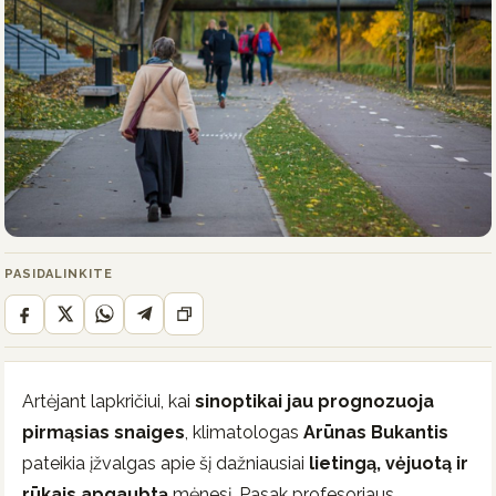
PASIDALINKITE
Artėjant lapkričiui, kai
sinoptikai jau prognozuoja
pirmąsias snaiges
, klimatologas
Arūnas Bukantis
pateikia įžvalgas apie šį dažniausiai
lietingą, vėjuotą ir
rūkais apgaubtą
mėnesį. Pasak profesoriaus,