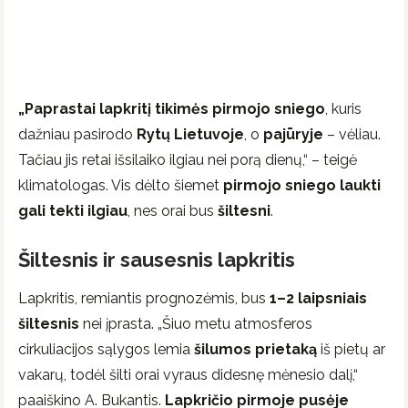
„Paprastai lapkritį tikimės pirmojo sniego
, kuris
dažniau pasirodo
Rytų Lietuvoje
, o
pajūryje
– vėliau.
Tačiau jis retai išsilaiko ilgiau nei porą dienų,“ – teigė
klimatologas. Vis dėlto šiemet
pirmojo sniego laukti
gali tekti ilgiau
, nes orai bus
šiltesni
.
Šiltesnis ir sausesnis lapkritis
Lapkritis, remiantis prognozėmis, bus
1–2 laipsniais
šiltesnis
nei įprasta. „Šiuo metu atmosferos
cirkuliacijos sąlygos lemia
šilumos prietaką
iš pietų ar
vakarų, todėl šilti orai vyraus didesnę mėnesio dalį,“
paaiškino A. Bukantis.
Lapkričio pirmoje pusėje