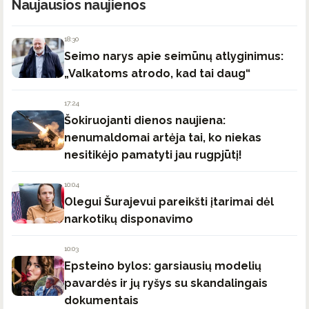
Naujausios naujienos
18:30
Seimo narys apie seimūnų atlyginimus:
„Valkatoms atrodo, kad tai daug“
17:24
Šokiruojanti dienos naujiena:
nenumaldomai artėja tai, ko niekas
nesitikėjo pamatyti jau rugpjūtį!
10:04
Olegui Šurajevui pareikšti įtarimai dėl
narkotikų disponavimo
10:03
Epsteino bylos: garsiausių modelių
pavardės ir jų ryšys su skandalingais
dokumentais