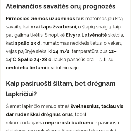
Ateinančios savaitės orų prognozės
Pirmosios žiemos užuominos
bus matomos jau kitą
savaitę, kai
orai taps žvarbesni
, o šlapių snaigių taip
pat galima tikėtis. Sinoptikė
Elvyra Latvėnaitė
skelbia,
kad
spalio 23 d.
numatomas nedidelis lietus, o vakarų
vėjas pajūryje sieks iki
14 m/s
, temperatūra bus
12–
14°C
.
Spalio 24-28 d.
laukia panašūs orai – šilti, su
nedideliu lietumi
ir vidutiniu vėju.
Kaip pasiruošti šiltam, bet drėgnam
lapkričiui?
Šiemet lapkričio mėnuo atneš
švelnesnius, tačiau vis
dar rudeniškai drėgnus orus
, todėl
rekomenduojama
neprarasti budrumo
ir pasiruošti
staigiems orų pokyčiams. Nors sniego teks palaukti,