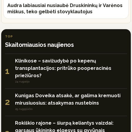
Audra labiausiai nusiaubė Druskininkų ir Varėnos
miškus, teko gelbėti stovyklautojus
TOP
Skaitomiausios naujienos
Klinikose – savižudybė po kepenų
transplantacijos: pritrūko pooperacinės
1
priežiūros?
24 rugsėjo
Kunigas Doveika atsakė, ar galima kremuoti
2
mirusiuosius: atsakymas nustebins
29 rugpjūčio
Rokiškio rajone – šiurpą keliantys vaizdai:
garsaus ūkininko elgesys su gyvūnais