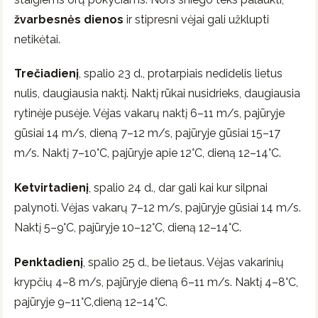
žvarbesnės dienos
ir stipresni vėjai gali užklupti
netikėtai.
Trečiadienį
, spalio 23 d., protarpiais nedidelis lietus
nulis, daugiausia naktį. Naktį rūkai nusidrieks, daugiausia
rytinėje pusėje. Vėjas vakarų naktį 6–11 m/s, pajūryje
gūsiai 14 m/s, dieną 7–12 m/s, pajūryje gūsiai 15–17
m/s. Naktį 7–10°C, pajūryje apie 12°C, dieną 12–14°C.
Ketvirtadienį
, spalio 24 d., dar gali kai kur silpnai
palynoti. Vėjas vakarų 7–12 m/s, pajūryje gūsiai 14 m/s.
Naktį 5–9°C, pajūryje 10–12°C, dieną 12–14°C.
Penktadienį
, spalio 25 d., be lietaus. Vėjas vakarinių
krypčių 4–8 m/s, pajūryje dieną 6–11 m/s. Naktį 4–8°C,
pajūryje 9–11°C,dieną 12–14°C.