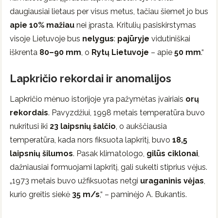
daugiausiai lietaus per visus metus, tačiau šiemet jo bus
apie 10% mažiau
nei įprasta. Kritulių pasiskirstymas
visoje Lietuvoje bus
nelygus
:
pajūryje
vidutiniškai
iškrenta
80–90 mm
, o
Rytų Lietuvoje
– apie
50 mm
.“
Lapkričio rekordai ir anomalijos
Lapkričio mėnuo istorijoje yra pažymėtas įvairiais
orų
rekordais
. Pavyzdžiui, 1998 metais temperatūra buvo
nukritusi iki
23 laipsnių šalčio
, o aukščiausia
temperatūra, kada nors fiksuota lapkritį, buvo
18,5
laipsnių šilumos
. Pasak klimatologo,
gilūs ciklonai
,
dažniausiai formuojami lapkritį, gali sukelti stiprius vėjus.
„1973 metais buvo užfiksuotas netgi
uraganinis vėjas
,
kurio greitis siekė
35 m/s
,“ – paminėjo A. Bukantis.