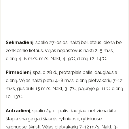
Sekmadienį
, spalio 27-osios, naktį be lietaus, dieną be
ženklesnio lietaus. Vėjas nepastovus naktį 2–5 m/s,
dieną 4–8 m/s. m/s. Naktį 4–9°C, dieną 12–14°C.
Pirmadienį
, spalio 28 d., protarpiais palis, daugiausia
dieną. Vėjas naktį pietų 4–8 m/s, dieną pietvakarių 7–12
m/s, gūsiai iki 15 m/s. Naktį 3–7°C, pajūryje 9–11°C, dieną
10–13°C.
Antradienį
, spalio 29 d., palis daugiau, net viena kita
šlapia snaigė gali šiaurės rytiniuose, rytiniuose
rajonuose iškristi. Vėjas pietvakarių 7–12 m/s. Naktį 3–