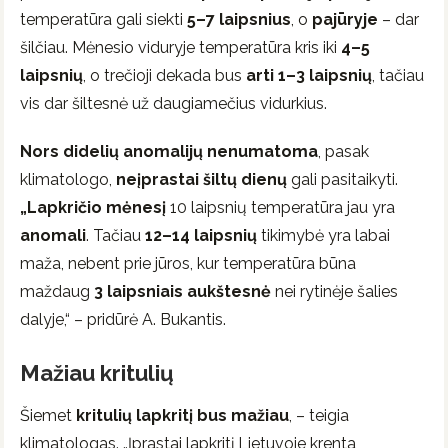
temperatūra gali siekti
5–7 laipsnius
, o
pajūryje
– dar
šilčiau. Mėnesio viduryje temperatūra kris iki
4–5
laipsnių
, o trečioji dekada bus
arti 1–3 laipsnių
, tačiau
vis dar šiltesnė už daugiamečius vidurkius.
Nors didelių anomalijų nenumatoma
, pasak
klimatologo,
neįprastai šiltų dienų
gali pasitaikyti.
„Lapkričio mėnesį
10 laipsnių temperatūra jau yra
anomali
. Tačiau
12–14 laipsnių
tikimybė yra labai
maža, nebent prie jūros, kur temperatūra būna
maždaug
3 laipsniais aukštesnė
nei rytinėje šalies
dalyje,“ – pridūrė A. Bukantis.
Mažiau kritulių
Šiemet
kritulių lapkritį bus mažiau
, – teigia
klimatologas. „Įprastai lapkritį Lietuvoje krenta