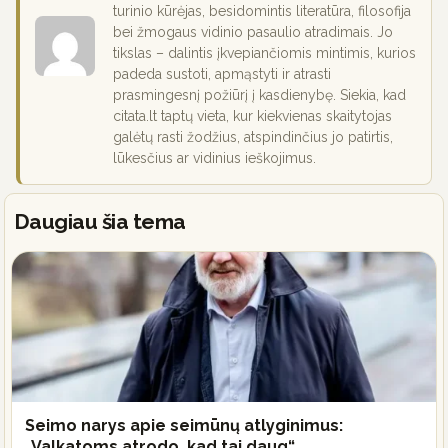
turinio kūrėjas, besidomintis literatūra, filosofija
bei žmogaus vidinio pasaulio atradimais. Jo
tikslas – dalintis įkvepiančiomis mintimis, kurios
padeda sustoti, apmąstyti ir atrasti
prasmingesnį požiūrį į kasdienybę. Siekia, kad
citata.lt taptų vieta, kur kiekvienas skaitytojas
galėtų rasti žodžius, atspindinčius jo patirtis,
lūkesčius ar vidinius ieškojimus.
Daugiau šia tema
Seimo narys apie seimūnų atlyginimus:
„Valkatoms atrodo, kad tai daug“