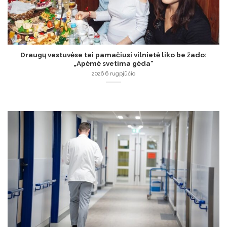
Draugų vestuvėse tai pamačiusi vilnietė liko be žado:
„Apėmė svetima gėda“
2026 6 rugpjūčio