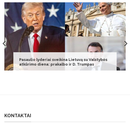
Sutrikusią žarnyno veiklą 18-metei Paulai išdavė
1 simptomas: tuomet suprato
KONTAKTAI