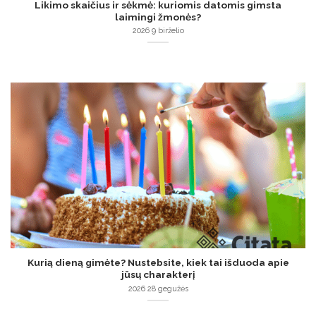
Likimo skaičius ir sėkmė: kuriomis datomis gimsta
laimingi žmonės?
2026 9 birželio
Kurią dieną gimėte? Nustebsite, kiek tai išduoda apie
jūsų charakterį
2026 28 gegužės