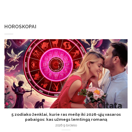
HOROSKOPAI
5 zodiako ženklai, kurie ras meilę iki 2026-ųjų vasaros
pabaigos: kas užmegs lemtingą romaną
2026 9 birželio