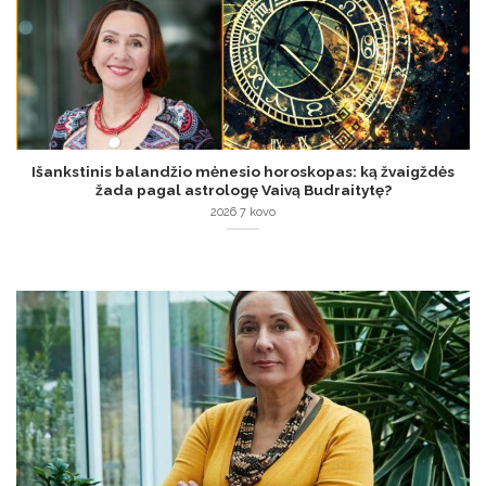
Išankstinis balandžio mėnesio horoskopas: ką žvaigždės
žada pagal astrologę Vaivą Budraitytę?
2026 7 kovo