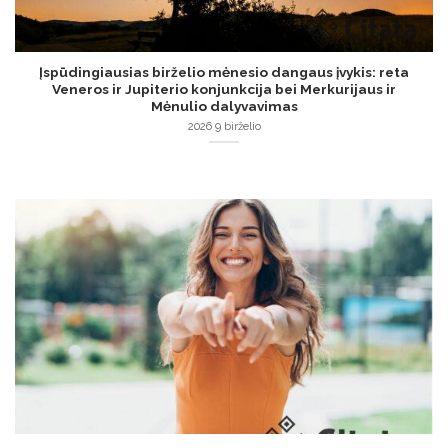
Įspūdingiausias birželio mėnesio dangaus įvykis: reta
Veneros ir Jupiterio konjunkcija bei Merkurijaus ir
Mėnulio dalyvavimas
2026 9 birželio