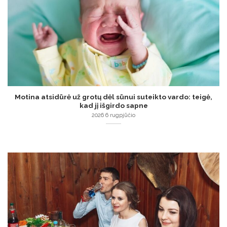
Motina atsidūrė už grotų dėl sūnui suteikto vardo: teigė,
kad jį išgirdo sapne
2026 6 rugpjūčio