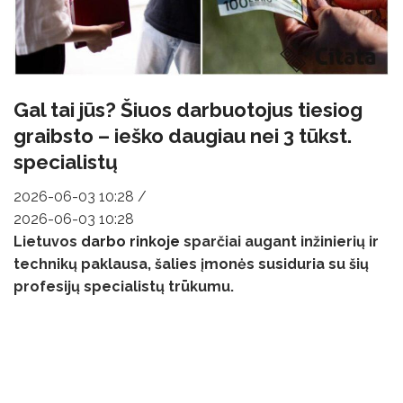
Gal tai jūs? Šiuos darbuotojus tiesiog
graibsto – ieško daugiau nei 3 tūkst.
specialistų
2026-06-03 10:28
/
2026-06-03 10:28
Lietuvos
darbo rinkoje
sparčiai augant inžinierių ir
technikų paklausa, šalies įmonės susiduria su šių
profesijų specialistų trūkumu.