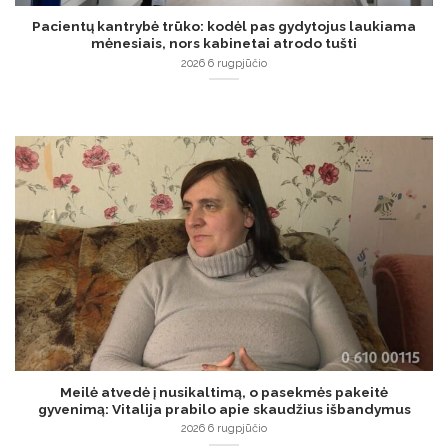
Pacientų kantrybė trūko: kodėl pas gydytojus laukiama
mėnesiais, nors kabinetai atrodo tušti
2026 6 rugpjūčio
Meilė atvedė į nusikaltimą, o pasekmės pakeitė
gyvenimą: Vitalija prabilo apie skaudžius išbandymus
2026 6 rugpjūčio