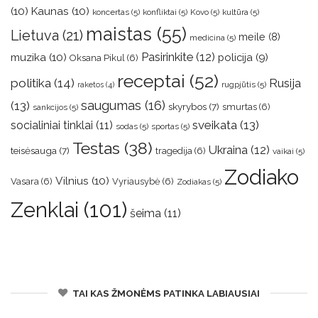
(10)
Kaunas
(10)
koncertas
(5)
konfliktai
(5)
Kovo
(5)
kultūra
(5)
maistas
(55)
Lietuva
(21)
meile
(8)
medicina
(5)
muzika
(10)
Pasirinkite
(12)
policija
(9)
Oksana Pikul
(6)
receptai
(52)
politika
(14)
Rusija
rugpjūtis
(5)
raketos
(4)
saugumas
(16)
(13)
skyrybos
(7)
smurtas
(6)
sankcijos
(5)
sveikata
(13)
socialiniai tinklai
(11)
sodas
(5)
sportas
(5)
Testas
(38)
Ukraina
(12)
teisėsauga
(7)
tragedija
(6)
vaikai
(5)
Zodiako
Vilnius
(10)
Vasara
(6)
Vyriausybė
(6)
Zodiakas
(5)
Zenklai
(101)
šeima
(11)
TAI KAS ŽMONĖMS PATINKA LABIAUSIAI