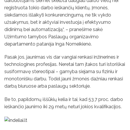
darbuotojams šiemet skelbta daugiau darbo vietų nei
registruota tokio darbo ieškančių klientų. Įmonės,
siekdamos išlaikyti konkurencingumą, ne tik vykdo
užsakymus, bet ir aktyviai investuoja į efektyvumo
didinimą bei automatizaciją“, – pranešime sakė
Užimtumo tarnybos Paslaugų organizavimo
departamento patarėja Inga Nomeikienė.
Pasak jos, jaunimas vis dar vangiai renkasi inžinerines ir
technologines profesijas. Neretai tam įtakos turi istoriškai
susiformavę stereotipai – gamyba siejama su fiziniu ir
monotonišku darbu. Todėl jauni žmonės dažniau renkasi
darbą biuruose arba paslaugų sektoriuje.
Be to, papildomų iššūkių kelia ir tai, kad 53,7 proc. darbo
ieškančio jaunimo iki 29 metų neturi jokios kvalifikacijos.