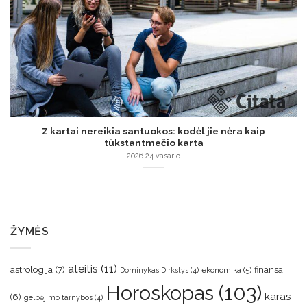
Z kartai nereikia santuokos: kodėl jie nėra kaip
tūkstantmečio karta
2026 24 vasario
ŽYMĖS
ateitis
(11)
astrologija
(7)
finansai
ekonomika
(5)
Dominykas Dirkstys
(4)
Horoskopas
(103)
karas
(6)
gelbėjimo tarnybos
(4)