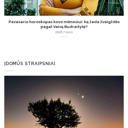
Pavasario horoskopas kovo mėnesiui: ką žada žvaigždės
pagal Vaivą Budraitytę?
2026 7 kovo
ĮDOMŪS STRAIPSNIAI