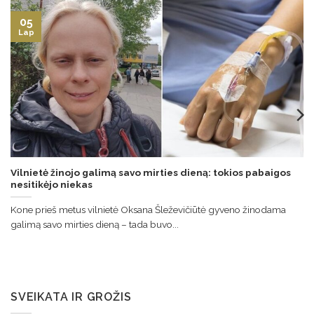
05
Lap
Vilnietė žinojo galimą savo mirties dieną: tokios pabaigos
nesitikėjo niekas
Kone prieš metus vilnietė Oksana Šleževičiūtė gyveno žinodama
galimą savo mirties dieną – tada buvo...
SVEIKATA IR GROŽIS