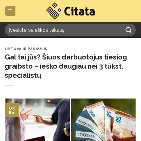
Skip
to
content
LIETUVA IR PASAULIS
Gal tai jūs? Šiuos darbuotojus tiesiog
graibsto – ieško daugiau nei 3 tūkst.
specialistų
03
Bir