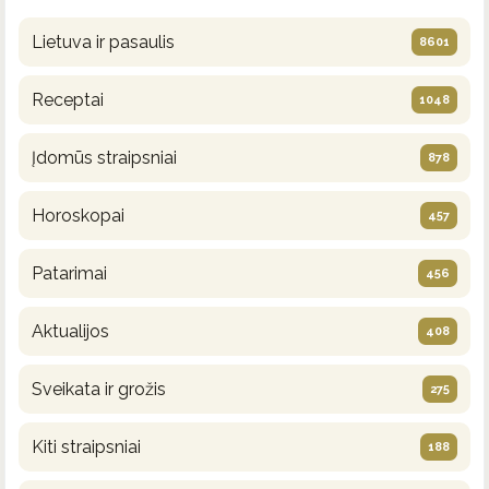
Lietuva ir pasaulis
8601
Receptai
1048
Įdomūs straipsniai
878
Horoskopai
457
Patarimai
456
Aktualijos
408
Sveikata ir grožis
275
Kiti straipsniai
188