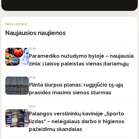
NAUJAUSIA
Naujausios naujienos
16:40
Paramediko nužudymo byloje – naujausia
žinia: į laisvę paleistas vienas įtariamųjų
16:29
Plinta šiurpus planas: rugpjūčio 15-ąją
prasidės masinis sienos šturmas
15:53
Palangos verslininkų kavinėje „Sporto
lizdas“ – nelegalaus darbo ir higienos
pažeidimų skandalas