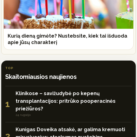
Kurią dieną gimėte? Nustebsite, kiek tai išduoda
apie jūsų charakterį
TOP
Skaitomiausios naujienos
Klinikose – savižudybė po kepenų
transplantacijos: pritrūko pooperacinės
1
priežiūros?
24 rugsėjo
Kunigas Doveika atsakė, ar galima kremuoti
2