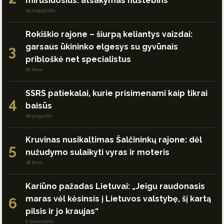
mirusiuosius: atsakymas nustebins
29 rugpjūčio
Rokiškio rajone – šiurpą keliantys vaizdai:
garsaus ūkininko elgesys su gyvūnais
3
pribloškė net specialistus
20 kovo
SSRS patiekalai, kurie prisimenami kaip tikrai
4
baisūs
18 gegužės
Kruvinas nusikaltimas Šalčininkų rajone: dėl
5
nužudymo sulaikyti vyras ir moteris
28 kovo
Kariūno pažadas Lietuvai: „Jeigu raudonasis
maras vėl kėsinsis į Lietuvos valstybę, šį kartą
6
pilsis ir jo kraujas“
6 balandžio