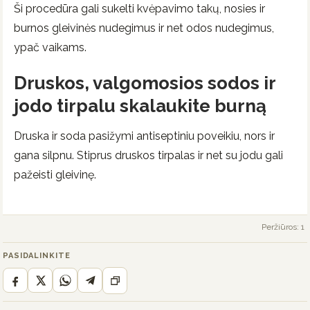
Ši procedūra gali sukelti kvėpavimo takų, nosies ir
burnos gleivinės nudegimus ir net odos nudegimus,
ypač vaikams.
Druskos, valgomosios sodos ir
jodo tirpalu skalaukite burną
Druska ir soda pasižymi antiseptiniu poveikiu, nors ir
gana silpnu. Stiprus druskos tirpalas ir net su jodu gali
pažeisti gleivinę.
Peržiūros: 1
PASIDALINKITE