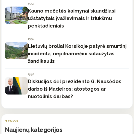
15:52
Kauno mečetės kaimynai skundžiasi
užstatytais įvažiavimais ir triukšmu
penktadieniais
15:52
Lietuvių broliai Korsikoje patyrė smurtinį
incidentą: nepilnamečiui sulaužytas
žandikaulis
15:52
Diskusijos dėl prezidento G. Nausėdos
darbo iš Madeiros: atostogos ar
nuotolinis darbas?
TEMOS
Naujienų kategorijos