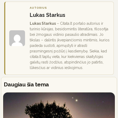
AUTORIUS
Lukas Starkus
Lukas Starkus
– Citata.lt portalo autorius ir
turinio kūrėjas, besidomintis literatūra, filosofija
bei žmogaus vidinio pasaulio atradimais. Jo
tikslas – dalintis įkvepiančiomis mintimis, kurios
padeda sustoti, apmąstyti ir atrasti
prasmingesnį požiūrį į kasdienybę. Siekia, kad
citata.lt taptų vieta, kur kiekvienas skaitytojas
galėtų rasti žodžius, atspindinčius jo patirtis,
lūkesčius ar vidinius ieškojimus.
Daugiau šia tema