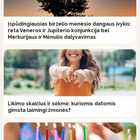
Įspūdingiausias birželio mėnesio dangaus įvykis:
reta Veneros ir Jupiterio konjunkcija bei
Merkurijaus ir Mėnulio dalyvavimas
Likimo skaičius ir sėkmė: kuriomis datomis
gimsta laimingi žmonės?