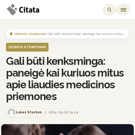
Skip
to
/
Įdomūs straipsniai
/
Gali būti kenksminga: paneigė kai kuriuos mitus apie liaudies medicinos priemones
content
ĮDOMŪS STRAIPSNIAI
Gali būti kenksminga:
paneigė kai kuriuos mitus
apie liaudies medicinos
priemones
Lukas Starkus
2024-09-30 19:49