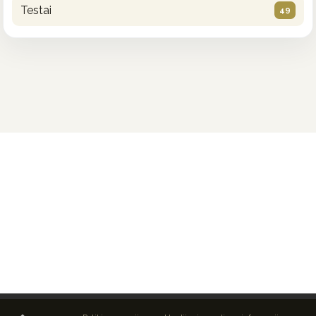
Testai
49