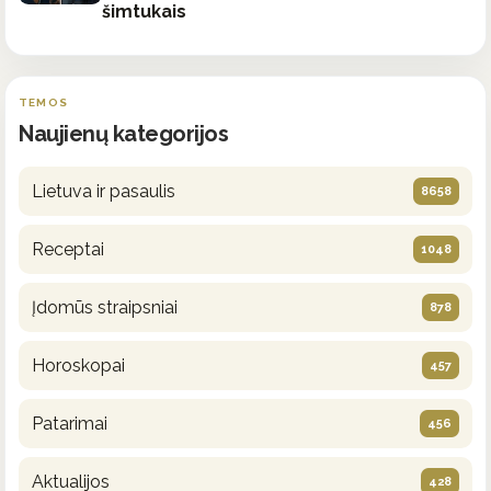
šimtukais
TEMOS
Naujienų kategorijos
Lietuva ir pasaulis
8658
Receptai
1048
Įdomūs straipsniai
878
Horoskopai
457
Patarimai
456
Aktualijos
428