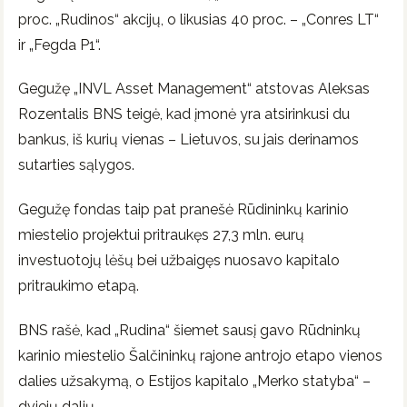
proc. „Rudinos“ akcijų, o likusias 40 proc. – „Conres LT“
ir „Fegda P1“.
Gegužę „INVL Asset Management“ atstovas Aleksas
Rozentalis BNS teigė, kad įmonė yra atsirinkusi du
bankus, iš kurių vienas – Lietuvos, su jais derinamos
sutarties sąlygos.
Gegužę fondas taip pat pranešė Rūdininkų karinio
miestelio projektui pritraukęs 27,3 mln. eurų
investuotojų lėšų bei užbaigęs nuosavo kapitalo
pritraukimo etapą.
BNS rašė, kad „Rudina“ šiemet sausį gavo Rūdninkų
karinio miestelio Šalčininkų rajone antrojo etapo vienos
dalies užsakymą, o Estijos kapitalo „Merko statyba“ –
dviejų dalių.