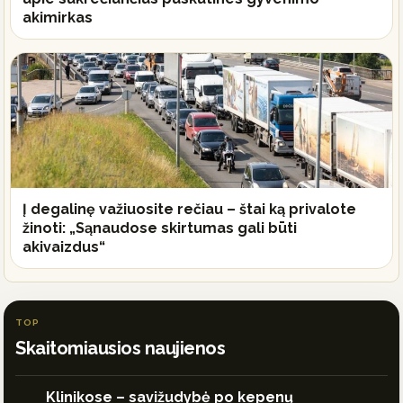
akimirkas
Į degalinę važiuosite rečiau – štai ką privalote
žinoti: „Sąnaudose skirtumas gali būti
akivaizdus“
TOP
Skaitomiausios naujienos
Klinikose – savižudybė po kepenų