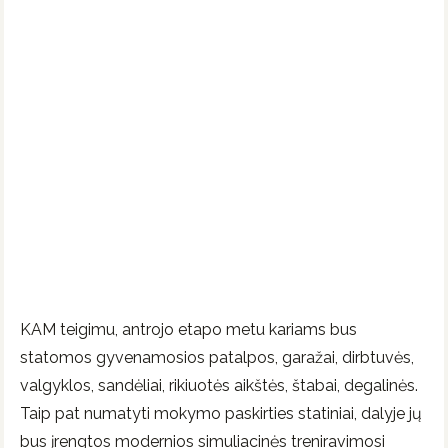
KAM teigimu, antrojo etapo metu kariams bus
statomos gyvenamosios patalpos, garažai, dirbtuvės,
valgyklos, sandėliai, rikiuotės aikštės, štabai, degalinės.
Taip pat numatyti mokymo paskirties statiniai, dalyje jų
bus įrengtos modernios simuliacinės treniravimosi