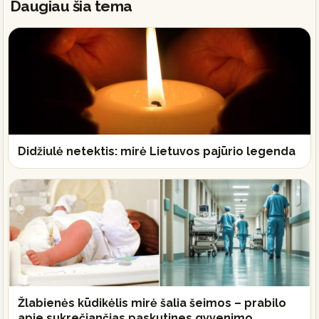
Daugiau šia tema
Didžiulė netektis: mirė Lietuvos pajūrio legenda
Žlabienės kūdikėlis mirė šalia šeimos – prabilo
apie sukrečiančias paskutines gyvenimo