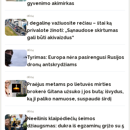
gyvenimo akimirkas
06:04
Į degalinę važiuosite rečiau – štai ką
privalote žinoti: „Sąnaudose skirtumas
gali būti akivaizdus“
06:04
Tyrimas: Europa nėra pasirengusi Rusijos
dronų antskrydžiams
06:04
Praėjus metams po lietuvės mirties
brokerė Gitana užsuko į jos butą: išvydus,
ką ji paliko namuose, suspaudė širdį
06:04
Neeilinis klaipėdiečių šeimos
džiaugsmas: dukra iš egzaminų grįžo su 5