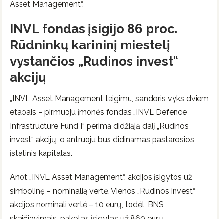
Asset Management“.
INVL fondas įsigijo 86 proc.
Rūdninkų karininį miestelį
vystančios „Rudinos invest“
akcijų
„INVL Asset Management teigimu, sandoris vyks dviem
etapais – pirmuoju įmonės fondas „INVL Defence
Infrastructure Fund I“ perima didžiąją dalį „Rudinos
invest“ akcijų, o antruoju bus didinamas pastarosios
įstatinis kapitalas.
Anot „INVL Asset Management“, akcijos įsigytos už
simbolinę – nominalią vertę. Vienos „Rudinos invest“
akcijos nominali vertė – 10 eurų, todėl, BNS
skaičiavimais, paketas įsigytas už 860 eurų.