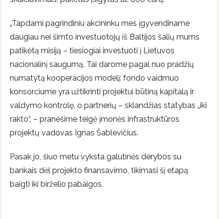
„Tapdami pagrindiniu akcininku mes įgyvendiname
daugiau nei šimto investuotojų iš Baltijos šalių mums
patikėtą misiją – tiesiogiai investuoti į Lietuvos
nacionalinį saugumą. Tai darome pagal nuo pradžių
numatytą kooperacijos modelį: fondo vaidmuo
konsorciume yra užtikrinti projektui būtiną kapitalą ir
valdymo kontrolę, o partnerių – sklandžias statybas „iki
rakto“, – pranešime teigė įmonės infrastruktūros
projektų vadovas Ignas Šablevičius.
Pasak jo, šiuo metu vyksta galutinės derybos su
bankais dėl projekto finansavimo, tikimasi šį etapą
baigti iki birželio pabaigos.