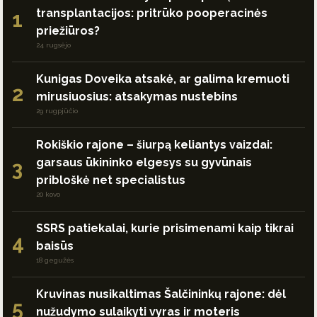
transplantacijos: pritrūko pooperacinės
1
priežiūros?
24 rugsėjo
Kunigas Doveika atsakė, ar galima kremuoti
2
mirusiuosius: atsakymas nustebins
29 rugpjūčio
Rokiškio rajone – šiurpą keliantys vaizdai:
garsaus ūkininko elgesys su gyvūnais
3
pribloškė net specialistus
20 kovo
SSRS patiekalai, kurie prisimenami kaip tikrai
4
baisūs
18 gegužės
Kruvinas nusikaltimas Šalčininkų rajone: dėl
5
nužudymo sulaikyti vyras ir moteris