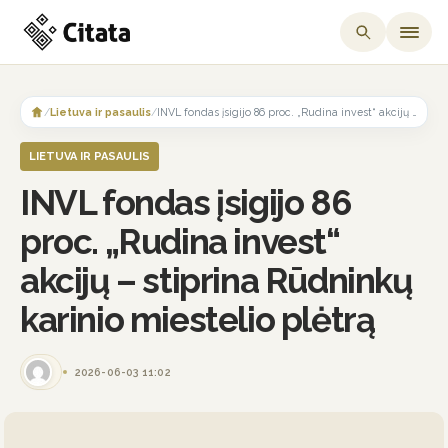
Skip
to
/
Lietuva ir pasaulis
/
INVL fondas įsigijo 86 proc. „Rudina invest“ akcijų – stiprina Rūdninkų karinio miestelio plėtrą
content
LIETUVA IR PASAULIS
INVL fondas įsigijo 86
proc. „Rudina invest“
akcijų – stiprina Rūdninkų
karinio miestelio plėtrą
2026-06-03 11:02