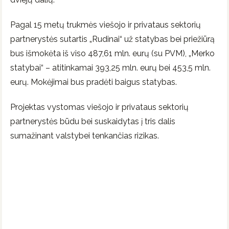
Pagal 15 metų trukmės viešojo ir privataus sektorių
partnerystės sutartis „Rudinai“ už statybas bei priežiūrą
bus išmokėta iš viso 487,61 mln. eurų (su PVM), „Merko
statybai“ – atitinkamai 393,25 mln. eurų bei 453,5 mln.
eurų. Mokėjimai bus pradėti baigus statybas.
Projektas vystomas viešojo ir privataus sektorių
partnerystės būdu bei suskaidytas į tris dalis
sumažinant valstybei tenkančias rizikas.