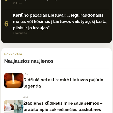
28 kovo
Kariūno pažadas Lietuvai: „Jeigu raudonasis
maras vėl kėsinsis į Lietuvos valstybę, šį kartą
6
pilsis ir jo kraujas“
6 balandžio
NAUJAUSIA
Naujausios naujienos
12:17
Didžiulė netektis: mirė Lietuvos pajūrio
legenda
06:04
Žlabienės kūdikėlis mirė šalia šeimos –
prabilo apie sukrečiančias paskutines