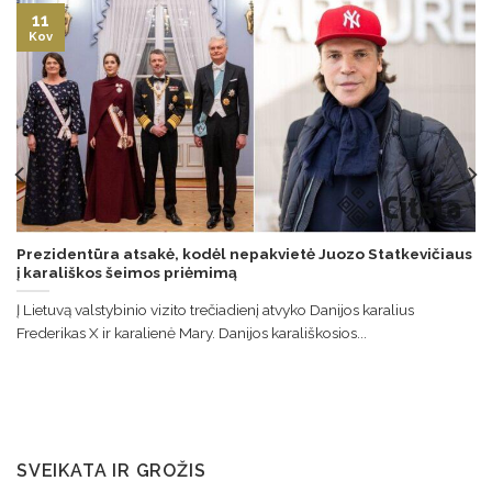
11
Kov
Prezidentūra atsakė, kodėl nepakvietė Juozo Statkevičiaus
į karališkos šeimos priėmimą
Į Lietuvą valstybinio vizito trečiadienį atvyko Danijos karalius
Frederikas X ir karalienė Mary. Danijos karališkosios...
SVEIKATA IR GROŽIS