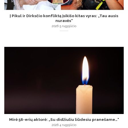
Į Pikul ir Dirksčio konfliktą įsikišo kitas vyras: „Tau ausis
nuravės“
2026 5 rugpjūčio
Mirė 56-erių aktorė: „Su didžiuliu liūdesiu pranešame…“
2026 4 rugpjūčio