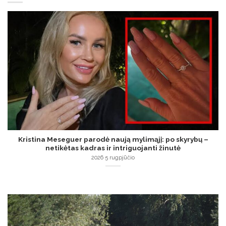
Kristina Meseguer parodė naują mylimąjį: po skyrybų –
netikėtas kadras ir intriguojanti žinutė
2026 5 rugpjūčio