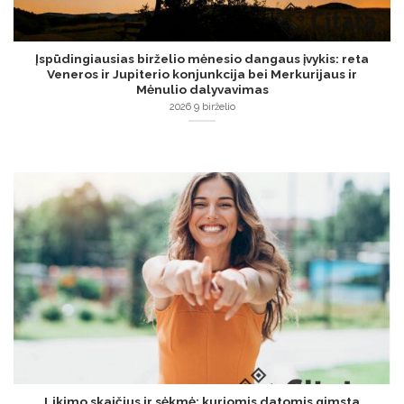
Įspūdingiausias birželio mėnesio dangaus įvykis: reta
Veneros ir Jupiterio konjunkcija bei Merkurijaus ir
Mėnulio dalyvavimas
2026 9 birželio
Likimo skaičius ir sėkmė: kuriomis datomis gimsta