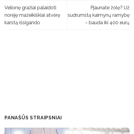
Velionę gražiai palaidoti
Pjaunate žolę? Už
norėję mažeikiškiai atvėrę
sudrumstą kaimynų ramybę
karstą išsigando
– bauda iki 400 eurų
PANAŠŪS STRAIPSNIAI