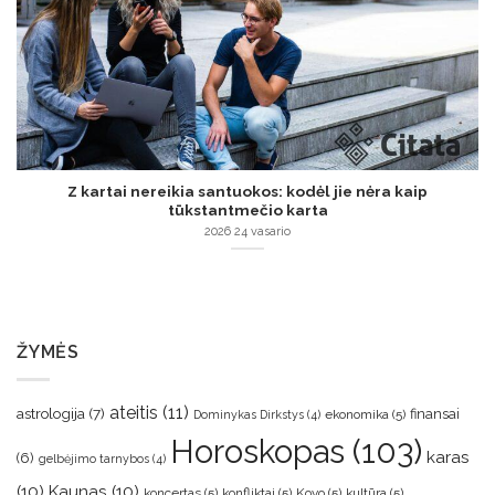
Z kartai nereikia santuokos: kodėl jie nėra kaip
tūkstantmečio karta
2026 24 vasario
ŽYMĖS
ateitis
(11)
astrologija
(7)
finansai
ekonomika
(5)
Dominykas Dirkstys
(4)
Horoskopas
(103)
karas
(6)
gelbėjimo tarnybos
(4)
(10)
Kaunas
(10)
koncertas
(5)
konfliktai
(5)
Kovo
(5)
kultūra
(5)