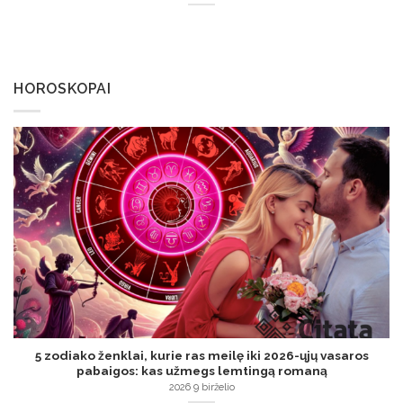
HOROSKOPAI
5 zodiako ženklai, kurie ras meilę iki 2026-ųjų vasaros
pabaigos: kas užmegs lemtingą romaną
2026 9 birželio