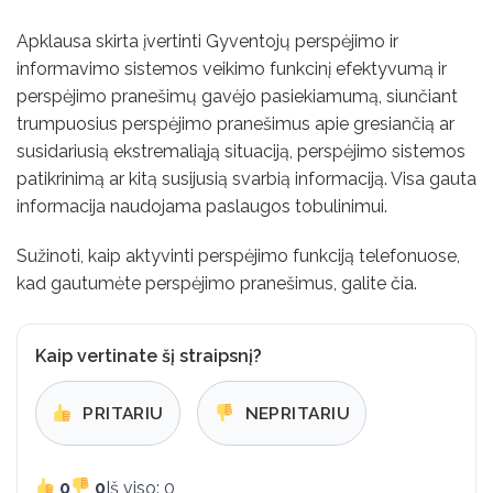
Apklausa skirta įvertinti Gyventojų perspėjimo ir
informavimo sistemos veikimo funkcinį efektyvumą ir
perspėjimo pranešimų gavėjo pasiekiamumą, siunčiant
trumpuosius perspėjimo pranešimus apie gresiančią ar
susidariusią ekstremaliąją situaciją, perspėjimo sistemos
patikrinimą ar kitą susijusią svarbią informaciją. Visa gauta
informacija naudojama paslaugos tobulinimui.
Sužinoti, kaip aktyvinti perspėjimo funkciją telefonuose,
kad gautumėte perspėjimo pranešimus, galite
čia
.
Kaip vertinate šį straipsnį?
PRITARIU
NEPRITARIU
0
0
Iš viso: 0