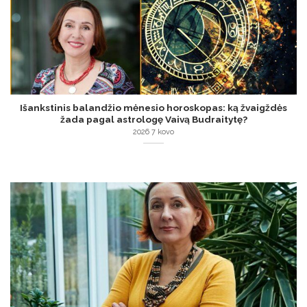
Išankstinis balandžio mėnesio horoskopas: ką žvaigždės
žada pagal astrologę Vaivą Budraitytę?
2026 7 kovo