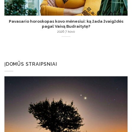
Pavasario horoskopas kovo mėnesiui: ką žada žvaigždės
pagal Vaivą Budraitytę?
2026 7 kovo
ĮDOMŪS STRAIPSNIAI