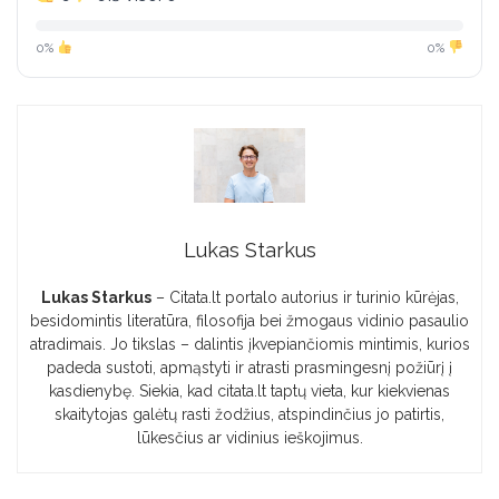
0%
0%
Lukas Starkus
Lukas Starkus
– Citata.lt portalo autorius ir turinio kūrėjas,
besidomintis literatūra, filosofija bei žmogaus vidinio pasaulio
atradimais. Jo tikslas – dalintis įkvepiančiomis mintimis, kurios
padeda sustoti, apmąstyti ir atrasti prasmingesnį požiūrį į
kasdienybę. Siekia, kad citata.lt taptų vieta, kur kiekvienas
skaitytojas galėtų rasti žodžius, atspindinčius jo patirtis,
lūkesčius ar vidinius ieškojimus.