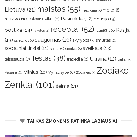
maistas
(55)
Lietuva
(21)
meile
(8)
medicina
(5)
muzika
(10)
Pasirinkite
(12)
policija
(9)
Oksana Pikul
(6)
receptai
(52)
politika
(14)
Rusija
rugpjūtis
(5)
raketos
(4)
saugumas
(16)
(13)
skyrybos
(7)
smurtas
(6)
sankcijos
(5)
sveikata
(13)
socialiniai tinklai
(11)
sodas
(5)
sportas
(5)
Testas
(38)
Ukraina
(12)
teisėsauga
(7)
tragedija
(6)
vaikai
(5)
Zodiako
Vilnius
(10)
Vasara
(6)
Vyriausybė
(6)
Zodiakas
(5)
Zenklai
(101)
šeima
(11)
TAI KAS ŽMONĖMS PATINKA LABIAUSIAI