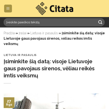
Skip
to
content
Pradžia
»
Įrašai
»
Lietuva ir pasaulis
»
Įsiminkite šią datą: visoje
Lietuvoje gaus pavojaus sirenos, vėliau reikės imtis
veiksmų
LIETUVA IR PASAULIS
Įsiminkite šią datą: visoje Lietuvoje
gaus pavojaus sirenos, vėliau reikės
imtis veiksmų
27
Rgs