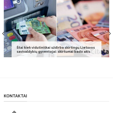
Šis medus – sveikatai naudingiausias: ragina
vartoti dažniau
KONTAKTAI