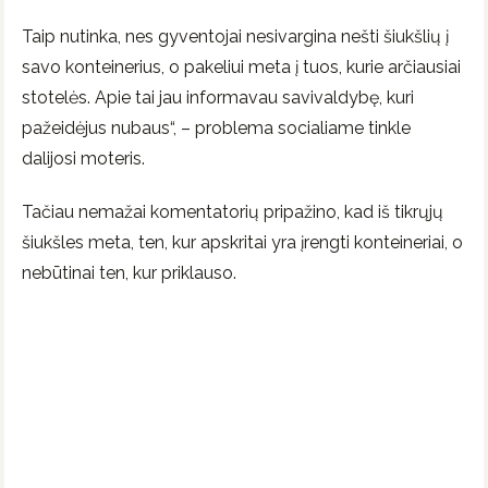
Taip nutinka, nes gyventojai nesivargina nešti šiukšlių į
savo konteinerius, o pakeliui meta į tuos, kurie arčiausiai
stotelės. Apie tai jau informavau savivaldybę, kuri
pažeidėjus nubaus“, – problema socialiame tinkle
dalijosi moteris.
Tačiau nemažai komentatorių pripažino, kad iš tikrųjų
šiukšles meta, ten, kur apskritai yra įrengti konteineriai, o
nebūtinai ten, kur priklauso.