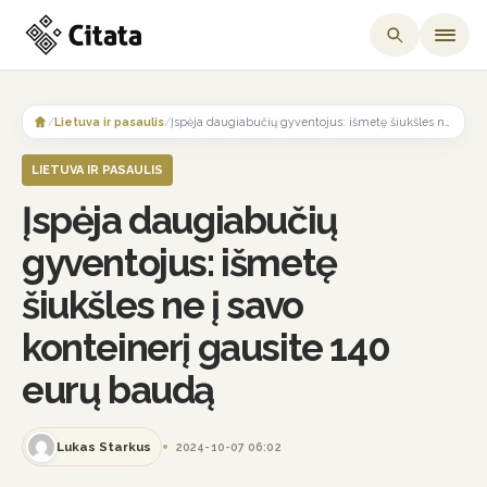
Skip
to
/
Lietuva ir pasaulis
/
Įspėja daugiabučių gyventojus: išmetę šiukšles ne į savo konteinerį gausite 140 eurų baudą
content
LIETUVA IR PASAULIS
Įspėja daugiabučių
gyventojus: išmetę
šiukšles ne į savo
konteinerį gausite 140
eurų baudą
Lukas Starkus
2024-10-07 06:02