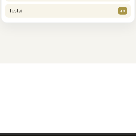
Testai
49