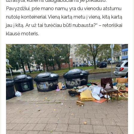
užrašyta, kuriems daugiabučiams jie priklauso.
Pavyzdžiui, prie mano namų yra du vienodu atstumu
nutolę konteineriai. Vieną kartą metu į vieną, kitą kartą
jau į kitą. Ar už tai turėčiau būti nubausta?“ – retoriškai
klausė moteris.