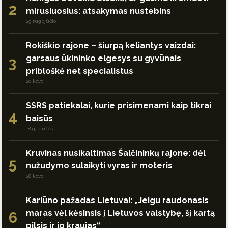
2
mirusiuosius: atsakymas nustebins
29 rugpjūčio
Rokiškio rajone – šiurpą keliantys vaizdai:
garsaus ūkininko elgesys su gyvūnais
3
pribloškė net specialistus
20 kovo
SSRS patiekalai, kurie prisimenami kaip tikrai
4
baisūs
18 gegužės
Kruvinas nusikaltimas Šalčininkų rajone: dėl
5
nužudymo sulaikyti vyras ir moteris
28 kovo
Kariūno pažadas Lietuvai: „Jeigu raudonasis
maras vėl kėsinsis į Lietuvos valstybę, šį kartą
6
pilsis ir jo kraujas“