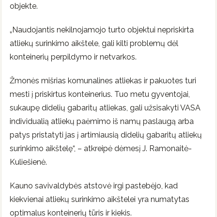
objekte.
„Naudojantis nekilnojamojo turto objektui nepriskirta
atliekų surinkimo aikštele, gali kilti problemų dėl
konteinerių perpildymo ir netvarkos.
Žmonės mišrias komunalines atliekas ir pakuotes turi
mesti į priskirtus konteinerius. Tuo metu gyventojai,
sukaupę didelių gabaritų atliekas, gali užsisakyti VASA
individualią atliekų paėmimo iš namų paslaugą arba
patys pristatyti jas į artimiausią didelių gabaritų atliekų
surinkimo aikštelę“, – atkreipė dėmesį J. Ramonaitė-
Kuliešienė.
Kauno savivaldybės atstovė irgi pastebėjo, kad
kiekvienai atliekų surinkimo aikštelei yra numatytas
optimalus konteinerių tūris ir kiekis.