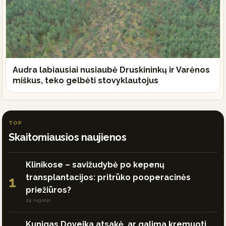
Audra labiausiai nusiaubė Druskininkų ir Varėnos
miškus, teko gelbėti stovyklautojus
TOP
Skaitomiausios naujienos
Klinikose – savižudybė po kepenų
transplantacijos: pritrūko pooperacinės
1
priežiūros?
24 rugsėjo
Kunigas Doveika atsakė, ar galima kremuoti