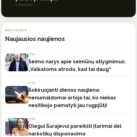
6 balandžio
NAUJAUSIA
Naujausios naujienos
18:30
Seimo narys apie seimūnų atlyginimus:
„Valkatoms atrodo, kad tai daug“
17:24
Šokiruojanti dienos naujiena:
nenumaldomai artėja tai, ko niekas
nesitikėjo pamatyti jau rugpjūtį!
10:04
Olegui Šurajevui pareikšti įtarimai dėl
narkotikų disponavimo