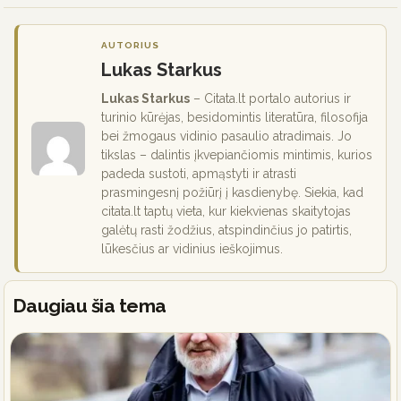
AUTORIUS
Lukas Starkus
Lukas Starkus
– Citata.lt portalo autorius ir
turinio kūrėjas, besidomintis literatūra, filosofija
bei žmogaus vidinio pasaulio atradimais. Jo
tikslas – dalintis įkvepiančiomis mintimis, kurios
padeda sustoti, apmąstyti ir atrasti
prasmingesnį požiūrį į kasdienybę. Siekia, kad
citata.lt taptų vieta, kur kiekvienas skaitytojas
galėtų rasti žodžius, atspindinčius jo patirtis,
lūkesčius ar vidinius ieškojimus.
Daugiau šia tema