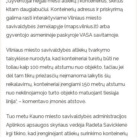
„Gyventojai negali mesti atliekų į konteinerius, skirtus
kitam daugiabučiui. Konteinerių adresus ir priskyrimą
galima rasti interaktyviame Vilniaus miesto
savivaldybės žemėlapyje (maps.vilnius.lt) arba
gyventojo asmeninėje paskyroje VASA savitarnoje.
Vilniaus miesto savivaldybės atliekų tvarkymo
taisyklėse nurodyta, kad konteineriai turėtų būti ne
toliau kaip 100 metrų atstumu nuo objekto, tačiau jei
dėl tam tikrų priežasčių neįmanoma laikytis šių
reikalavimų, konteineriai įrengiami 150 metrų atstumu
nuo nekilnojamojo turto objekto matuojant tiesiąja
linija“, – komentavo įmonės atstovė.
Tuo metu Kauno miesto savivaldybės administracijos
Aplinkos apsaugos skyriaus vedėja Radeta Savickienė
irgi tikino, kad įrenginėjant atliekų surinkimo konteinerių