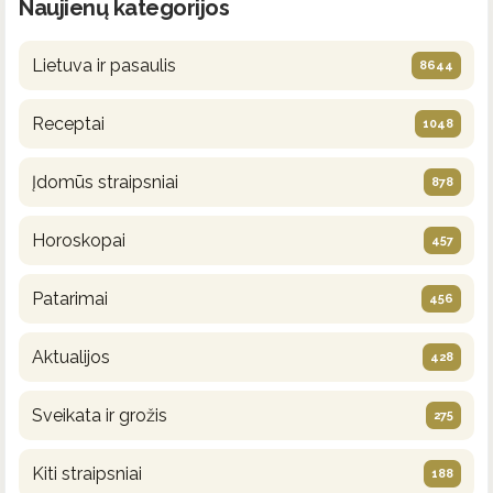
Naujienų kategorijos
Lietuva ir pasaulis
8644
Receptai
1048
Įdomūs straipsniai
878
Horoskopai
457
Patarimai
456
Aktualijos
428
Sveikata ir grožis
275
Kiti straipsniai
188