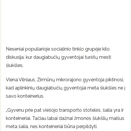
Neseniai populiarioje socialinio tinklo grupėje kilo
diskusija, kur daugiabučių gyventojai turėtų mesti
šiukšles.
Viena Vilniaus, Žirmūnų mikrorajono gyventoja piktinosi,
kad aplinkinių daugiabučių gyventojai meta šiukšles ne į
savo konteinerius.
„Gyvenu prie pat viešojo transporto stotelės, šalia yra ir
konteineriai. Tačiau labai dažnai žmonės šiukšlių maišus
meta šalia, nes konteineriai būna perpildyti.