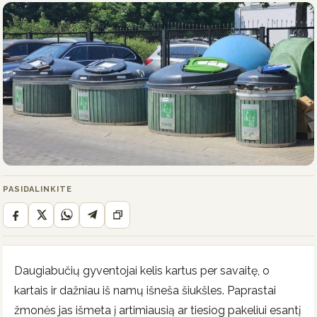
PASIDALINKITE
Daugiabučių gyventojai kelis kartus per savaitę, o
kartais ir dažniau iš namų išneša šiukšles. Paprastai
žmonės jas išmeta į artimiausią ar tiesiog pakeliui esantį