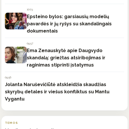
10:03
Epsteino bylos: garsiausių modelių
pavardės ir jų ryšys su skandalingais
dokumentais
09:57
Ema Zenauskytė apie Daugvydo
skandalą: griežtas atsiribojimas ir
raginimas stiprinti įstatymus
09:56
Jolanta Naruševičiūtė atskleidžia skaudžias
skyrybų detales ir viešus konfliktus su Mantu
Vygantu
TEMOS