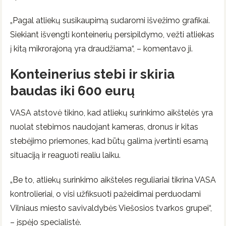
„Pagal atliekų susikaupimą sudaromi išvežimo grafikai.
Siekiant išvengti konteinerių persipildymo, vežti atliekas
į kitą mikrorajoną yra draudžiama“, – komentavo ji.
Konteinerius stebi ir skiria
baudas iki 600 eurų
VASA atstovė tikino, kad atliekų surinkimo aikštelės yra
nuolat stebimos naudojant kameras, dronus ir kitas
stebėjimo priemones, kad būtų galima įvertinti esamą
situaciją ir reaguoti realiu laiku.
„Be to, atliekų surinkimo aikšteles reguliariai tikrina VASA
kontrolieriai, o visi užfiksuoti pažeidimai perduodami
Vilniaus miesto savivaldybės Viešosios tvarkos grupei“,
– įspėjo specialistė.