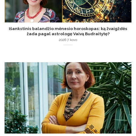
Išankstinis balandžio mėnesio horoskopas: ką žvaigždės
žada pagal astrologę Vaivą Budraitytę?
2026 7 kovo