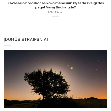
Pavasario horoskopas kovo mėnesiui: ką žada žvaigždės
pagal Vaivą Budraitytę?
2026 7 kovo
ĮDOMŪS STRAIPSNIAI