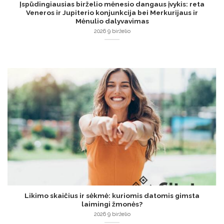
Įspūdingiausias birželio mėnesio dangaus įvykis: reta
Veneros ir Jupiterio konjunkcija bei Merkurijaus ir
Mėnulio dalyvavimas
2026 9 birželio
Likimo skaičius ir sėkmė: kuriomis datomis gimsta
laimingi žmonės?
2026 9 birželio