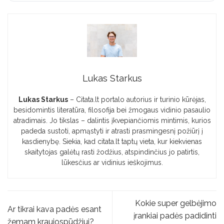
Lukas Starkus
Lukas Starkus
– Citata.lt portalo autorius ir turinio kūrėjas,
besidomintis literatūra, filosofija bei žmogaus vidinio pasaulio
atradimais. Jo tikslas – dalintis įkvepiančiomis mintimis, kurios
padeda sustoti, apmąstyti ir atrasti prasmingesnį požiūrį į
kasdienybę. Siekia, kad citata.lt taptų vieta, kur kiekvienas
skaitytojas galėtų rasti žodžius, atspindinčius jo patirtis,
lūkesčius ar vidinius ieškojimus.
Kokie super gelbėjimo
Ar tikrai kava padės esant
įrankiai padės padidinti
žemam kraujospūdžiui?