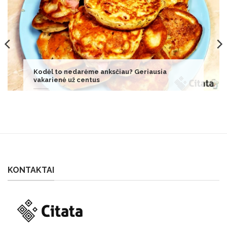
Nauja! Jei norite nustebinti savo šeimą,
išsaugokite šį receptą: galite jį kepti arba
skrudinti.
KONTAKTAI