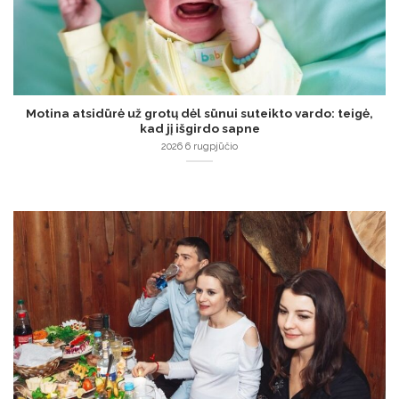
Motina atsidūrė už grotų dėl sūnui suteikto vardo: teigė,
kad jį išgirdo sapne
2026 6 rugpjūčio