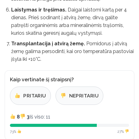
Laistymas ir tręšimas.
Daigai laistomi kartą per 4
dienas. Prieš sodinant į atvirą žemę, dirvą galite
patręšti organinėmis arba mineralinėmis trąšomis,
kurios skatina geresnį augalų vystymąsi.
Transplantacija į atvirą žemę.
Pomidorus į atvirą
žemę galima persodinti, kai oro temperatūra pastoviai
įšyla iki +10°C.
Kaip vertinate šį straipsnį?
PRITARIU
NEPRITARIU
8
3
Iš viso: 11
73%
27%