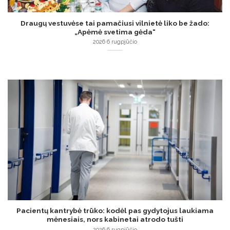
Draugų vestuvėse tai pamačiusi vilnietė liko be žado:
„Apėmė svetima gėda“
2026 6 rugpjūčio
Pacientų kantrybė trūko: kodėl pas gydytojus laukiama
mėnesiais, nors kabinetai atrodo tušti
2026 6 rugpjūčio