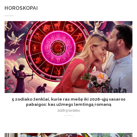
HOROSKOPAI
5 zodiako ženklai, kurie ras meilę iki 2026-ųjų vasaros
pabaigos: kas užmegs lemtingą romaną
2026 9 birželio