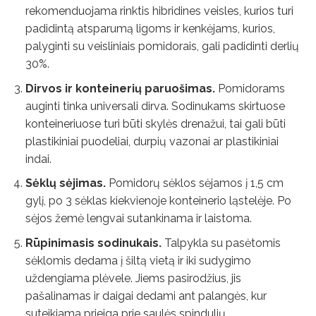
rekomenduojama rinktis hibridines veisles, kurios turi
padidintą atsparumą ligoms ir kenkėjams, kurios,
palyginti su veisliniais pomidorais, gali padidinti derlių
30%.
Dirvos ir konteinerių paruošimas.
Pomidorams
auginti tinka universali dirva. Sodinukams skirtuose
konteineriuose turi būti skylės drenažui, tai gali būti
plastikiniai puodeliai, durpių vazonai ar plastikiniai
indai.
Sėklų sėjimas.
Pomidorų sėklos sėjamos į 1,5 cm
gylį, po 3 sėklas kiekvienoje konteinerio ląstelėje. Po
sėjos žemė lengvai sutankinama ir laistoma.
Rūpinimasis sodinukais.
Talpykla su pasėtomis
sėklomis dedama į šiltą vietą ir iki sudygimo
uždengiama plėvele. Jiems pasirodžius, jis
pašalinamas ir daigai dedami ant palangės, kur
suteikiama prieiga prie saulės spindulių.