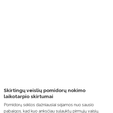
Skirtingų veislių pomidorų nokimo
laikotarpio skirtumai
Pomidorų sėklos dažniausiai sėjamos nuo sausio
pabaigos, kad kuo anksčiau sulauktų pirmųjų vaisių.