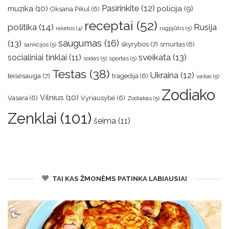
muzika
(10)
Pasirinkite
(12)
policija
(9)
Oksana Pikul
(6)
receptai
(52)
politika
(14)
Rusija
rugpjūtis
(5)
raketos
(4)
saugumas
(16)
(13)
skyrybos
(7)
smurtas
(6)
sankcijos
(5)
sveikata
(13)
socialiniai tinklai
(11)
sodas
(5)
sportas
(5)
Testas
(38)
Ukraina
(12)
teisėsauga
(7)
tragedija
(6)
vaikai
(5)
Zodiako
Vilnius
(10)
Vasara
(6)
Vyriausybė
(6)
Zodiakas
(5)
Zenklai
(101)
šeima
(11)
TAI KAS ŽMONĖMS PATINKA LABIAUSIAI