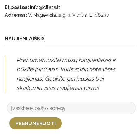
El.paštas:
info@citata.lt
Adresas:
V. Nagevičiaus g. 3, Vilnius, LT
08237
NAUJIENLAIŠKIS
Prenumeruokite mūsų naujienlaiškį ir
būkite pirmasis, kuris sužinosite visas
naujienas! Gaukite geriausias bei
skaitomiausias naujienas pirmi!