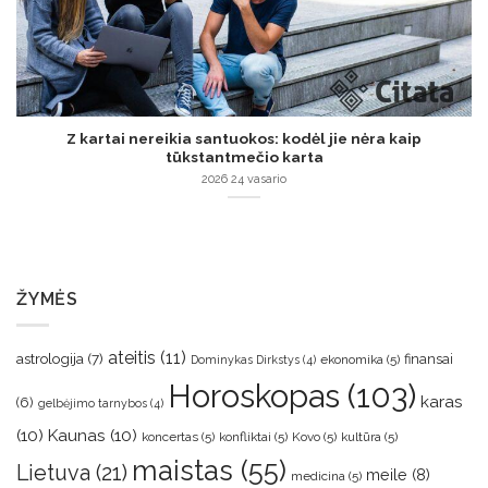
Z kartai nereikia santuokos: kodėl jie nėra kaip
tūkstantmečio karta
2026 24 vasario
ŽYMĖS
ateitis
(11)
astrologija
(7)
finansai
ekonomika
(5)
Dominykas Dirkstys
(4)
Horoskopas
(103)
karas
(6)
gelbėjimo tarnybos
(4)
(10)
Kaunas
(10)
koncertas
(5)
konfliktai
(5)
Kovo
(5)
kultūra
(5)
maistas
(55)
Lietuva
(21)
meile
(8)
medicina
(5)