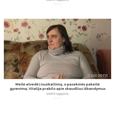
Meilė atvedė į nusikaltimą, o pasekmės pakeitė
gyvenimą: Vitalija prabilo apie skaudžius išbandymus
2026 6 rugpjūčio