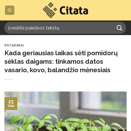
Skip
to
content
PATARIMAI
Kada geriausias laikas sėti pomidorų
sėklas daigams: tinkamos datos
vasario, kovo, balandžio mėnesiais
23
Vas