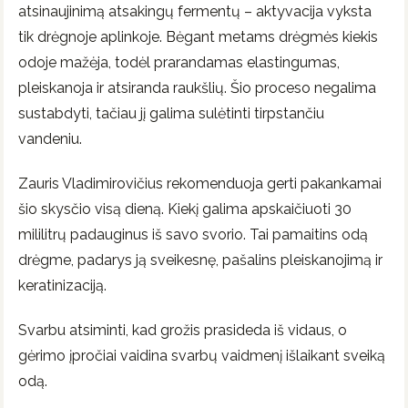
atsinaujinimą atsakingų fermentų – aktyvacija vyksta
tik drėgnoje aplinkoje. Bėgant metams drėgmės kiekis
odoje mažėja, todėl prarandamas elastingumas,
pleiskanoja ir atsiranda raukšlių. Šio proceso negalima
sustabdyti, tačiau jį galima sulėtinti tirpstančiu
vandeniu.
Zauris Vladimirovičius rekomenduoja gerti pakankamai
šio skysčio visą dieną. Kiekį galima apskaičiuoti 30
mililitrų padauginus iš savo svorio. Tai pamaitins odą
drėgme, padarys ją sveikesnę, pašalins pleiskanojimą ir
keratinizaciją.
Svarbu atsiminti, kad grožis prasideda iš vidaus, o
gėrimo įpročiai vaidina svarbų vaidmenį išlaikant sveiką
odą.