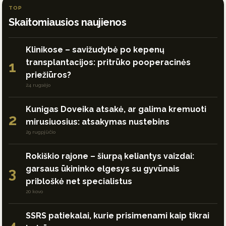
TOP
Skaitomiausios naujienos
Klinikose – savižudybė po kepenų
transplantacijos: pritrūko pooperacinės
1
priežiūros?
24 rugsėjo
Kunigas Doveika atsakė, ar galima kremuoti
2
mirusiuosius: atsakymas nustebins
29 rugpjūčio
Rokiškio rajone – šiurpą keliantys vaizdai:
garsaus ūkininko elgesys su gyvūnais
3
pribloškė net specialistus
20 kovo
SSRS patiekalai, kurie prisimenami kaip tikrai