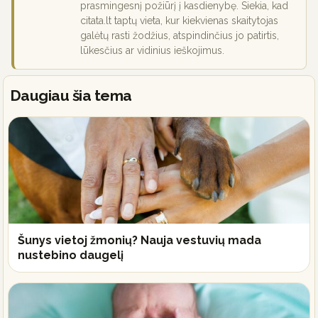
prasmingesnį požiūrį į kasdienybę. Siekia, kad
citata.lt taptų vieta, kur kiekvienas skaitytojas
galėtų rasti žodžius, atspindinčius jo patirtis,
lūkesčius ar vidinius ieškojimus.
Daugiau šia tema
Šunys vietoj žmonių? Nauja vestuvių mada
nustebino daugelį