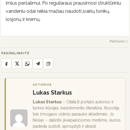
imlus peršalimui. Po reguliaraus prausimosi struktūriniu
vandeniu odai reikia mažiau naudoti įvairių tonikų,
losjonų ir kremų.
Peržiūros: 1
PASIDALINKITE
AUTORIUS
Lukas Starkus
Lukas Starkus
– Citata.lt portalo autorius ir
turinio kūrėjas, besidomintis literatūra, filosofija
bei žmogaus vidinio pasaulio atradimais. Jo
tikslas – dalintis įkvepiančiomis mintimis, kurios
padeda sustoti, apmąstyti ir atrasti