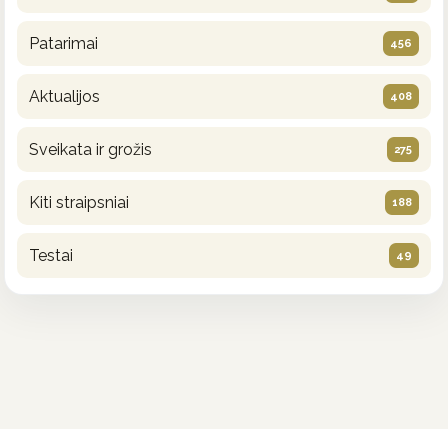
Patarimai
456
Aktualijos
408
Sveikata ir grožis
275
Kiti straipsniai
188
Testai
49