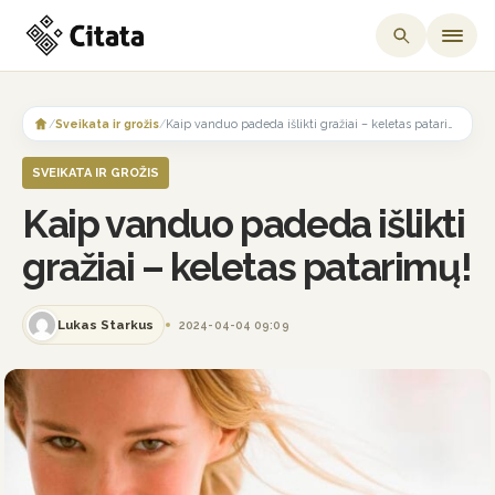
Skip
to
/
Sveikata ir grožis
/
Kaip vanduo padeda išlikti gražiai – keletas patarimų!
content
SVEIKATA IR GROŽIS
Kaip vanduo padeda išlikti
gražiai – keletas patarimų!
Lukas Starkus
2024-04-04 09:09