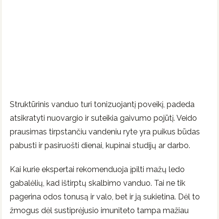
Struktūrinis vanduo turi tonizuojantį poveikį, padeda
atsikratyti nuovargio ir suteikia gaivumo pojūtį. Veido
prausimas tirpstančiu vandeniu ryte yra puikus būdas
pabusti ir pasiruošti dienai, kupinai studijų ar darbo.
Kai kurie ekspertai rekomenduoja įpilti mažų ledo
gabalėlių, kad ištirptų skalbimo vanduo. Tai ne tik
pagerina odos tonusą ir valo, bet ir ją sukietina. Dėl to
žmogus dėl sustiprėjusio imuniteto tampa mažiau