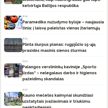
ketvirtąja Baltijos respublika
16:40
Paramediko nužudymo byloje – naujausia
žinia: į laisvę paleistas vienas įtariamųjų
16:29
Plinta šiurpus planas: rugpjūčio 15-ąją
prasidės masinis sienos šturmas
15:53
Palangos verslininkų kavinėje „Sporto
lizdas“ – nelegalaus darbo ir higienos
pažeidimų skandalas
15:52
Kauno mečetės kaimynai skundžiasi
užstatytais įvažiavimais ir triukšmu
penktadieniais