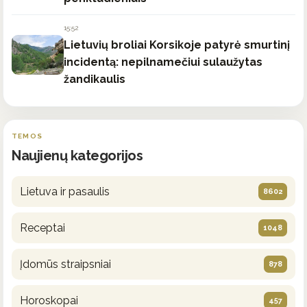
15:52
Lietuvių broliai Korsikoje patyrė smurtinį
incidentą: nepilnamečiui sulaužytas
žandikaulis
TEMOS
Naujienų kategorijos
Lietuva ir pasaulis
8602
Receptai
1048
Įdomūs straipsniai
878
Horoskopai
457