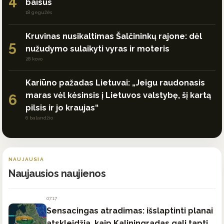
4
baisūs
18 gegužės
Kruvinas nusikaltimas Šalčininkų rajone: dėl
5
nužudymo sulaikyti vyras ir moteris
28 kovo
Kariūno pažadas Lietuvai: „Jeigu raudonasis
maras vėl kėsinsis į Lietuvos valstybę, šį kartą
6
pilsis ir jo kraujas“
6 balandžio
NAUJAUSIA
Naujausios naujienos
07:17
Sensacingas atradimas: išslaptinti planai
atskleidžia, kaip Kaliningradas gali tapti