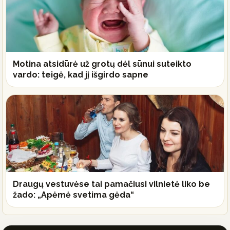
Motina atsidūrė už grotų dėl sūnui suteikto
vardo: teigė, kad jį išgirdo sapne
Draugų vestuvėse tai pamačiusi vilnietė liko be
žado: „Apėmė svetima gėda“