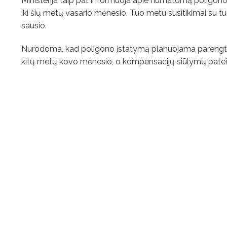
Ministerija taip pat informuoja apie numatomą poligono
iki šių metų vasario mėnesio. Tuo metu susitikimai su tur
sausio.
Nurodoma, kad poligono įstatymą planuojama parengti ik
kitų metų kovo mėnesio, o kompensacijų siūlymų pateiki