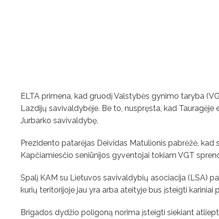
ELTA primena, kad gruodį Valstybės gynimo taryba (VG
Lazdijų savivaldybėje. Be to, nuspręsta, kad Tauragėje e
Jurbarko savivaldybę.
Prezidento patarėjas Deividas Matulionis pabrėžė, kad s
Kapčiamiesčio seniūnijos gyventojai tokiam VGT sprendi
Spalį KAM su Lietuvos savivaldybių asociacija (LSA) p
kurių teritorijoje jau yra arba ateityje bus įsteigti kariniai 
Brigados dydžio poligoną norima įsteigti siekiant atlie