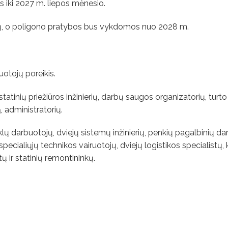
 iki 2027 m. liepos mėnesio.
jų, o poligono pratybos bus vykdomos nuo 2028 m.
uotojų poreikis.
tatinių priežiūros inžinierių, darbų saugos organizatorių, tur
, administratorių.
dyklų darbuotojų, dviejų sistemų inžinierių, penkių pagalbinių d
pecialiųjų technikos vairuotojų, dviejų logistikos specialistų, 
ų ir statinių remontininkų.