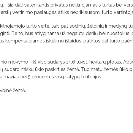
ybų. Į šią dalį patenkantis privatus nekilnojamasis turtas bei vers
verslų vertinimo paslaugas atliks nepriklausomi turto vertintoja
nojamojo turto vertė, taip pat sodinių, želdinių ir medynų tūr
uginti. Be to, bus atlyginama už negautą derlių bei nuostolius, 
bus kompensuojamos iškėlimo išlaidos, patirtos dėl turto pa
rinio mokymo – iš viso sudarys 14,6 tūkst. hektarų plotas. Abs
ų sudaro miškų ūkio paskirties žemė. Tuo metu žemės ūkio pa
mažiau nei 5 procentus visų sklypų teritorijos.
tybinė žemė.