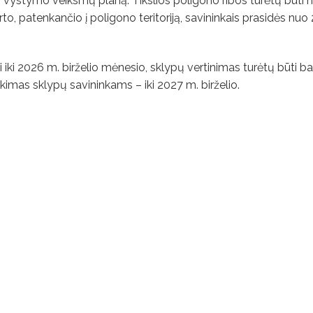
 vystymo veiksmų planą. Tikslios poligono ribos turėtų būti 
to, patenkančio į poligono teritoriją, savininkais prasidės nu
i 2026 m. birželio mėnesio, sklypų vertinimas turėtų būti bai
mas sklypų savininkams – iki 2027 m. birželio.