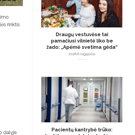
ėjimo
ės rinktis
Draugų vestuvėse tai
pamačiusi vilnietė liko be
žado: „Apėmė svetima gėda“
2026 6 rugpjūčio
Pacientų kantrybė trūko:
o dalyje