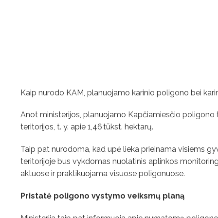
Kaip nurodo KAM, planuojamo karinio poligono bei karin
Anot ministerijos, planuojamo Kapčiamiesčio poligono te
teritorijos, t. y. apie 1,46 tūkst. hektarų.
Taip pat nurodoma, kad upė lieka prieinama visiems gyve
teritorijoje bus vykdomas nuolatinis aplinkos monitoringa
aktuose ir praktikuojama visuose poligonuose.
Pristatė poligono vystymo veiksmų planą