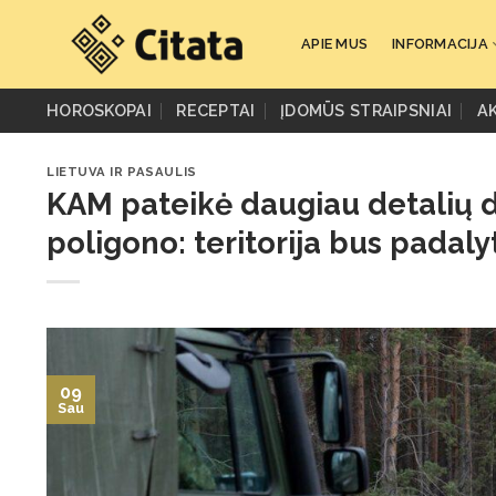
Skip
to
APIE MUS
INFORMACIJA
content
HOROSKOPAI
RECEPTAI
ĮDOMŪS STRAIPSNIAI
A
LIETUVA IR PASAULIS
KAM pateikė daugiau detalių d
poligono: teritorija bus padalyt
09
Sau