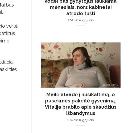
kodėl pas gydytojus laukiama
lai bus
mėnesiais, nors kabinetai
i.
atrodo tušti
2026 6 rugpjūčio
io vertė,
patirtus
ėmimo
oliučią
skirties
Meilė atvedė į nusikaltimą, o
pasekmės pakeitė gyvenimą:
Vitalija prabilo apie skaudžius
išbandymus
2026 6 rugpjūčio