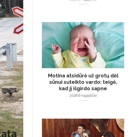
Motina atsidūrė už grotų dėl
sūnui suteikto vardo: teigė,
kad jį išgirdo sapne
2026 6 rugpjūčio