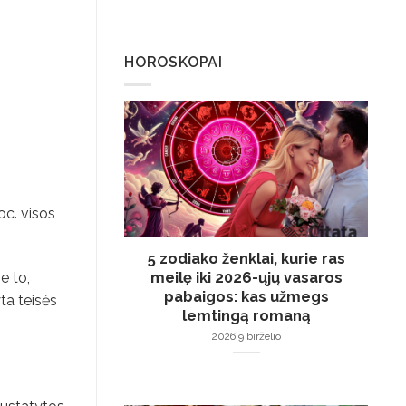
HOROSKOPAI
oc. visos
5 zodiako ženklai, kurie ras
meilę iki 2026-ųjų vasaros
e to,
pabaigos: kas užmegs
ta teisės
lemtingą romaną
2026 9 birželio