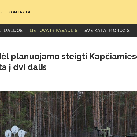
KONTAKTAI
KTUALIJOS
LIETUVA IR PASAULIS
SVEIKATA IR GROŽIS
ėl planuojamo steigti Kapčiamies
a į dvi dalis