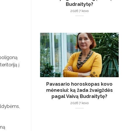
Budraitytę?
2026 7 kovo
poligoną
ritoriją į
Pavasario horoskopas kovo
mėnesiui: ką žada žvaigždės
pagal Vaivą Budraitytę?
2026 7 kovo
aldybėms,
omą