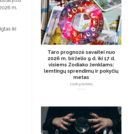
nustatytos
o 2026 m.
gtas iki
Taro prognozė savaitei nuo
2026 m. birželio 9 d. iki 17 d.
visiems Zodiako ženklams:
lemtingų sprendimų ir pokyčių
metas
2026 9 birželio