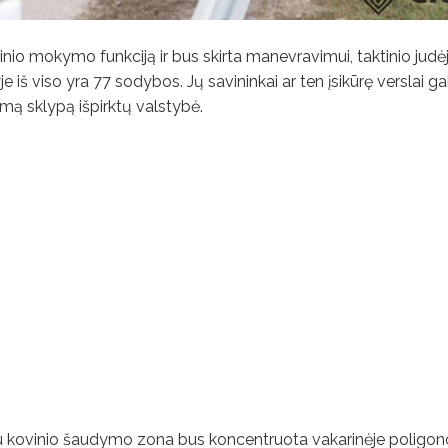
rinio mokymo funkciją ir bus skirta manevravimui, taktinio jud
š viso yra 77 sodybos. Jų savininkai ar ten įsikūrę verslai gal
urimą sklypą išpirktų valstybė.
ja su kovinio šaudymo zona bus koncentruota vakarinėje poligon