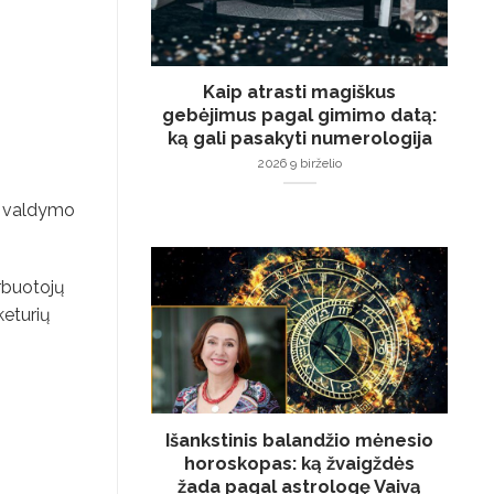
Kaip atrasti magiškus
gebėjimus pagal gimimo datą:
ką gali pasakyti numerologija
2026 9 birželio
to valdymo
arbuotojų
keturių
Išankstinis balandžio mėnesio
horoskopas: ką žvaigždės
žada pagal astrologę Vaivą