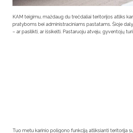
KAM teigimu, maždaug du trečdaliai teritorijos atliks ka
pratyboms bei administraciniams pastatams. Šioje dalyje i
– ar pasilikti, ar išsikelti. Pastaruoju atveju, gyventojų t
Tuo metu karinio poligono funkciją atliksianti teritori