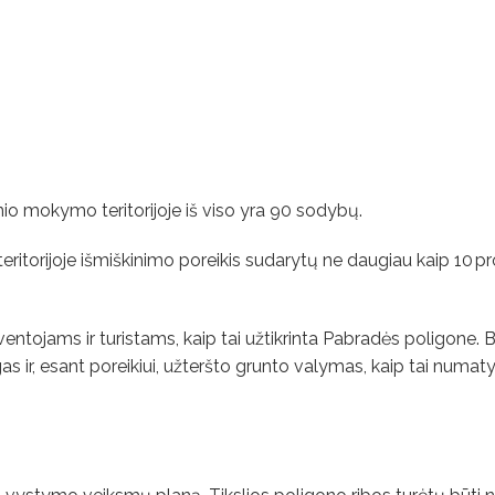
io mokymo teritorijoje iš viso yra 90 sodybų.
ritorijoje išmiškinimo poreikis sudarytų ne daugiau kaip 10 pr
ntojams ir turistams, kaip tai užtikrinta Pabradės poligone. B
s ir, esant poreikiui, užteršto grunto valymas, kaip tai numaty