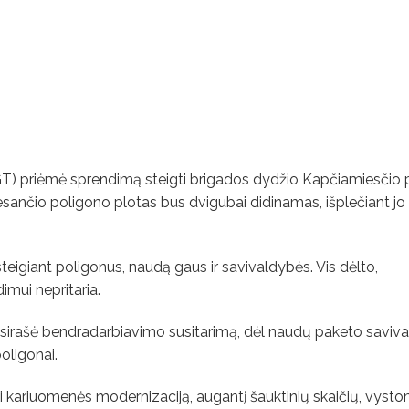
T) priėmė sprendimą steigti brigados dydžio Kapčiamiesčio 
sančio poligono plotas bus dvigubai didinamas, išplečiant jo te
teigiant poligonus, naudą gaus ir savivaldybės. Vis dėlto,
mui nepritaria.
asirašė bendradarbiavimo susitarimą, dėl naudų paketo saviv
poligonai.
pti kariuomenės modernizaciją, augantį šauktinių skaičių, vyst