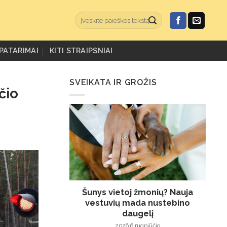
PATARIMAI
KITI STRAIPSNIAI
SVEIKATA IR GROŽIS
čio
Šunys vietoj žmonių? Nauja
vestuvių mada nustebino
daugelį
2026 6 rugpjūčio