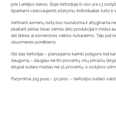
prie Lenkijos sienos. Šioje teritorijoje iš viso yra 13 sod
išperkami vadovaujantis įstatymu. Individualias turto ir 
Vertinant asmenų turtą bus nustatoma ir atlyginama nekil
įskaitant įdėtas lėšas žemės ūkio produkcijai ir miškui a
dėl ūkinės ar komercinės veiklos nutraukimo. Taip pat 
visuomenės poreikiams.
Abi šias teritorijas – planuojamo karinio poligono bei ka
daugumą – daugiau nei 80 procentų visų privačių sklyp
sklypai sudaro mažiau nei 15 procentų, o sodybos užima 
Pažymima, jog pusę – 50 proc. – teritorijos sudaro vals