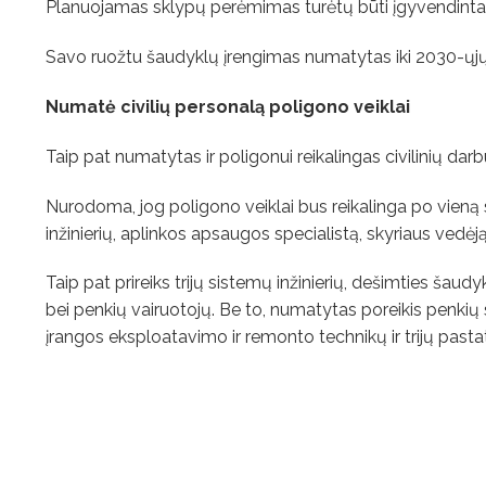
Planuojamas sklypų perėmimas turėtų būti įgyvendintas
Savo ruožtu šaudyklų įrengimas numatytas iki 2030-ų
Numatė civilių personalą poligono veiklai
Taip pat numatytas ir poligonui reikalingas civilinių darb
Nurodoma, jog poligono veiklai bus reikalinga po vieną s
inžinierių, aplinkos apsaugos specialistą, skyriaus vedėją
Taip pat prireiks trijų sistemų inžinierių, dešimties šau
bei penkių vairuotojų. Be to, numatytas poreikis penkių s
įrangos eksploatavimo ir remonto technikų ir trijų pastat