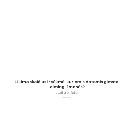
Likimo skaičius ir sėkmė: kuriomis datomis gimsta
laimingi žmonės?
2026 9 birželio