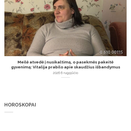
Meilė atvedė į nusikaltimą, o pasekmės pakeitė
gyvenimą: Vitalija prabilo apie skaudžius išbandymus
2026 6 rugpjūčio
HOROSKOPAI