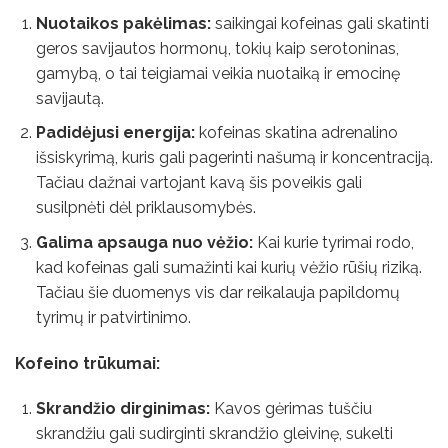
Nuotaikos pakėlimas:
saikingai kofeinas gali skatinti
geros savijautos hormonų, tokių kaip serotoninas,
gamybą, o tai teigiamai veikia nuotaiką ir emocinę
savijautą.
Padidėjusi energija:
kofeinas skatina adrenalino
išsiskyrimą, kuris gali pagerinti našumą ir koncentraciją.
Tačiau dažnai vartojant kavą šis poveikis gali
susilpnėti dėl priklausomybės.
Galima apsauga nuo vėžio:
Kai kurie tyrimai rodo,
kad kofeinas gali sumažinti kai kurių vėžio rūšių riziką.
Tačiau šie duomenys vis dar reikalauja papildomų
tyrimų ir patvirtinimo.
Kofeino trūkumai:
Skrandžio dirginimas:
Kavos gėrimas tuščiu
skrandžiu gali sudirginti skrandžio gleivinę, sukelti