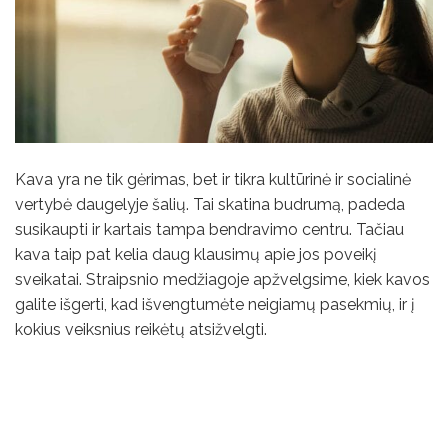
Kava yra ne tik gėrimas, bet ir tikra kultūrinė ir socialinė
vertybė daugelyje šalių. Tai skatina budrumą, padeda
susikaupti ir kartais tampa bendravimo centru. Tačiau
kava taip pat kelia daug klausimų apie jos poveikį
sveikatai. Straipsnio medžiagoje apžvelgsime, kiek kavos
galite išgerti, kad išvengtumėte neigiamų pasekmių, ir į
kokius veiksnius reikėtų atsižvelgti.