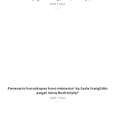
2026 7 kovo
Pavasario horoskopas kovo mėnesiui: ką žada žvaigždės
pagal Vaivą Budraitytę?
2026 7 kovo