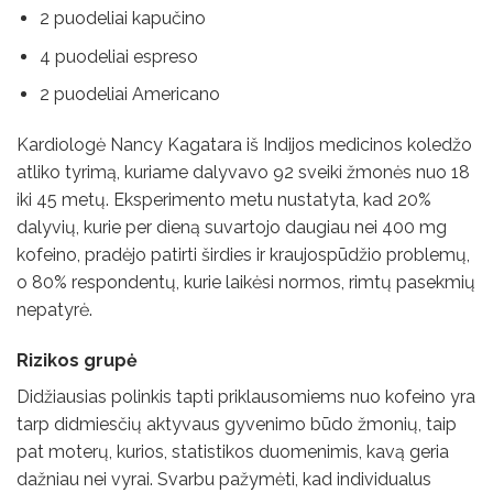
2 puodeliai kapučino
4 puodeliai espreso
2 puodeliai Americano
Kardiologė Nancy Kagatara iš Indijos medicinos koledžo
atliko tyrimą, kuriame dalyvavo 92 sveiki žmonės nuo 18
iki 45 metų. Eksperimento metu nustatyta, kad 20%
dalyvių, kurie per dieną suvartojo daugiau nei 400 mg
kofeino, pradėjo patirti širdies ir kraujospūdžio problemų,
o 80% respondentų, kurie laikėsi normos, rimtų pasekmių
nepatyrė.
Rizikos grupė
Didžiausias polinkis tapti priklausomiems nuo kofeino yra
tarp didmiesčių aktyvaus gyvenimo būdo žmonių, taip
pat moterų, kurios, statistikos duomenimis, kavą geria
dažniau nei vyrai. Svarbu pažymėti, kad individualus