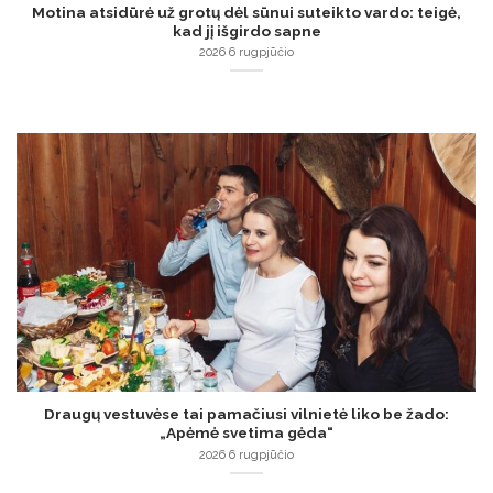
Motina atsidūrė už grotų dėl sūnui suteikto vardo: teigė,
kad jį išgirdo sapne
2026 6 rugpjūčio
Draugų vestuvėse tai pamačiusi vilnietė liko be žado:
„Apėmė svetima gėda“
2026 6 rugpjūčio