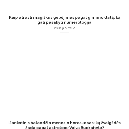
Kaip atrasti magiškus gebėjimus pagal gimimo datą: ką
gali pasakyti numerologija
2026 9 birželio
Išankstinis balandžio mėnesio horoskopas: ką žvaigždės
žada pagal astrologę Vaivą Budraitytę?