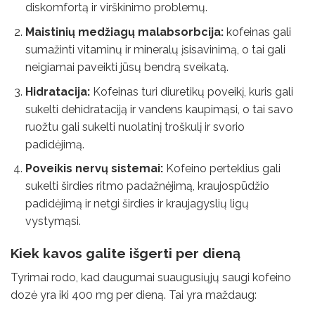
diskomfortą ir virškinimo problemų.
Maistinių medžiagų malabsorbcija:
kofeinas gali
sumažinti vitaminų ir mineralų įsisavinimą, o tai gali
neigiamai paveikti jūsų bendrą sveikatą.
Hidratacija:
Kofeinas turi diuretikų poveikį, kuris gali
sukelti dehidrataciją ir vandens kaupimąsi, o tai savo
ruožtu gali sukelti nuolatinį troškulį ir svorio
padidėjimą.
Poveikis nervų sistemai:
Kofeino perteklius gali
sukelti širdies ritmo padažnėjimą, kraujospūdžio
padidėjimą ir netgi širdies ir kraujagyslių ligų
vystymąsi.
Kiek kavos galite išgerti per dieną
Tyrimai rodo, kad daugumai suaugusiųjų saugi kofeino
dozė yra iki 400 mg per dieną. Tai yra maždaug: