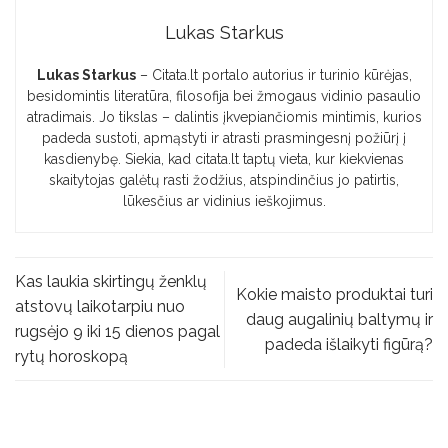
Lukas Starkus
Lukas Starkus
– Citata.lt portalo autorius ir turinio kūrėjas,
besidomintis literatūra, filosofija bei žmogaus vidinio pasaulio
atradimais. Jo tikslas – dalintis įkvepiančiomis mintimis, kurios
padeda sustoti, apmąstyti ir atrasti prasmingesnį požiūrį į
kasdienybę. Siekia, kad citata.lt taptų vieta, kur kiekvienas
skaitytojas galėtų rasti žodžius, atspindinčius jo patirtis,
lūkesčius ar vidinius ieškojimus.
Kas laukia skirtingų ženklų
Kokie maisto produktai turi
atstovų laikotarpiu nuo
daug augalinių baltymų ir
rugsėjo 9 iki 15 dienos pagal
padeda išlaikyti figūrą?
rytų horoskopą