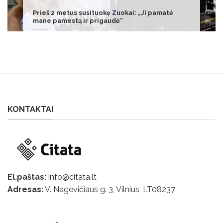
Kyjivas laukia Maskvos atsakymo: „Atėjo laikas
užbaigti šį karą“
KONTAKTAI
El.paštas:
info@citata.lt
Adresas:
V. Nagevičiaus g. 3, Vilnius, LT
08237