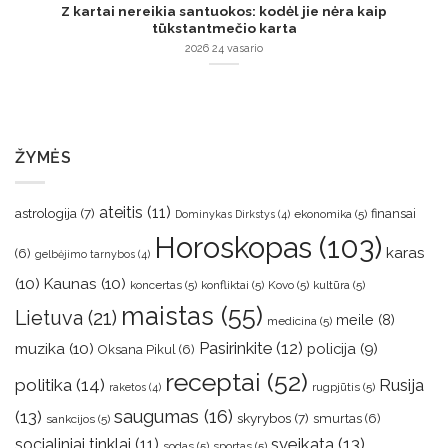
Z kartai nereikia santuokos: kodėl jie nėra kaip
tūkstantmečio karta
2026 24 vasario
ŽYMĖS
ateitis
(11)
astrologija
(7)
finansai
ekonomika
(5)
Dominykas Dirkstys
(4)
Horoskopas
(103)
karas
(6)
gelbėjimo tarnybos
(4)
(10)
Kaunas
(10)
koncertas
(5)
konfliktai
(5)
Kovo
(5)
kultūra
(5)
maistas
(55)
Lietuva
(21)
meile
(8)
medicina
(5)
muzika
(10)
Pasirinkite
(12)
policija
(9)
Oksana Pikul
(6)
receptai
(52)
politika
(14)
Rusija
rugpjūtis
(5)
raketos
(4)
saugumas
(16)
(13)
skyrybos
(7)
smurtas
(6)
sankcijos
(5)
sveikata
(13)
socialiniai tinklai
(11)
sodas
(5)
sportas
(5)