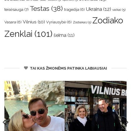
Testas
(38)
Ukraina
(12)
teisėsauga
(7)
tragedija
(6)
vaikai
(5)
Zodiako
Vilnius
(10)
Vasara
(6)
Vyriausybė
(6)
Zodiakas
(5)
Zenklai
(101)
šeima
(11)
TAI KAS ŽMONĖMS PATINKA LABIAUSIAI