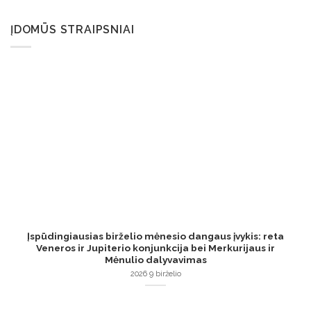
ĮDOMŪS STRAIPSNIAI
Įspūdingiausias birželio mėnesio dangaus įvykis: reta
Veneros ir Jupiterio konjunkcija bei Merkurijaus ir
Mėnulio dalyvavimas
2026 9 birželio