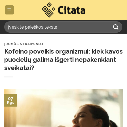
Skip
to
content
ĮDOMŪS STRAIPSNIAI
Kofeino poveikis organizmui: kiek kavos
puodelių galima išgerti nepakenkiant
sveikatai?
07
Rgs