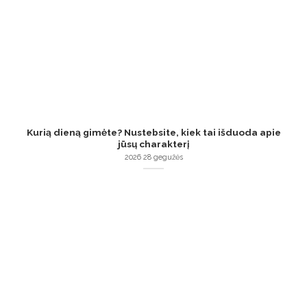
Kurią dieną gimėte? Nustebsite, kiek tai išduoda apie
jūsų charakterį
2026 28 gegužės