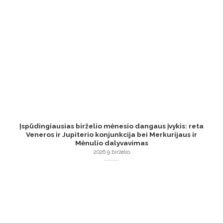
Įspūdingiausias birželio mėnesio dangaus įvykis: reta
Veneros ir Jupiterio konjunkcija bei Merkurijaus ir
Mėnulio dalyvavimas
2026 9 birželio