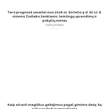
Taro prognozė savaitei nuo 2026 m. birželio 9 d. iki 17 d.
visiems Zodiako ženklams: lemtingų sprendimų ir
pokyčių metas
2026 9 birželio
Kaip atrasti magiškus gebėjimus pagal gimimo datą: ką
gali pasakyti numerologija