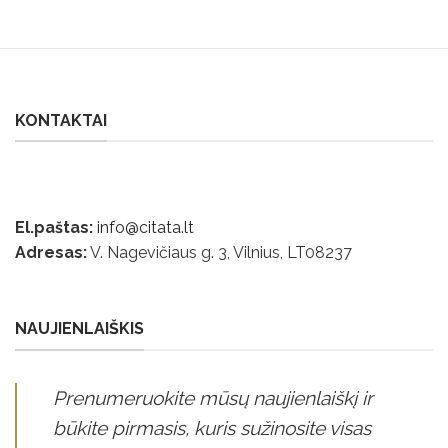
KONTAKTAI
El.paštas:
info@citata.lt
Adresas:
V. Nagevičiaus g. 3, Vilnius, LT
08237
NAUJIENLAIŠKIS
Prenumeruokite mūsų naujienlaiškį ir
būkite pirmasis, kuris sužinosite visas