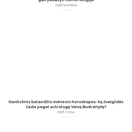
2026 9 birželio
Išankstinis balandžio mėnesio horoskopas: ką žvaigždės
žada pagal astrologę Vaivą Budraitytę?
2026 7 kovo