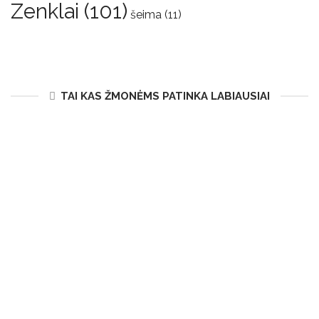
Zenklai
(101)
šeima
(11)
TAI KAS ŽMONĖMS PATINKA LABIAUSIAI
Gyvenimo principai, kurių laikosi kiekvienas
Zodiako ženklas