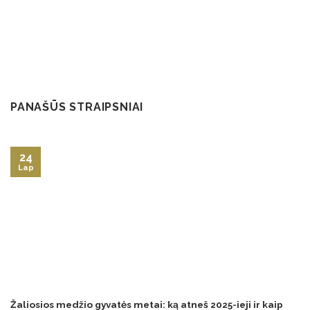
PANAŠŪS STRAIPSNIAI
24
Lap
Žaliosios medžio gyvatės metai: ką atneš 2025-ieji ir kaip