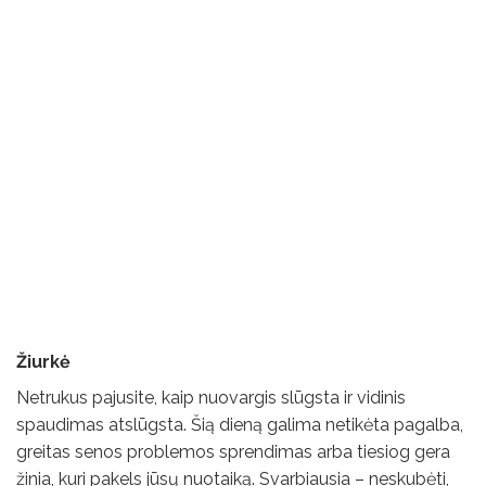
Žiurkė
Netrukus pajusite, kaip nuovargis slūgsta ir vidinis
spaudimas atslūgsta. Šią dieną galima netikėta pagalba,
greitas senos problemos sprendimas arba tiesiog gera
žinia, kuri pakels jūsų nuotaiką. Svarbiausia – neskubėti,