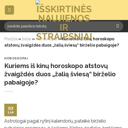
Skip
to
content
Pradžia
»
Įrašai
»
Horoskopai
»
Kuriems iš kinų horoskopo
atstovų žvaigždės duos „žalią šviesą“ birželio pabaigoje?
HOROSKOPAI
Kuriems iš kinų horoskopo atstovų
žvaigždės duos „žalią šviesą“ birželio
pabaigoje?
02
Lie
Astrologai pagal rytinį kalendorių pateikė birželio