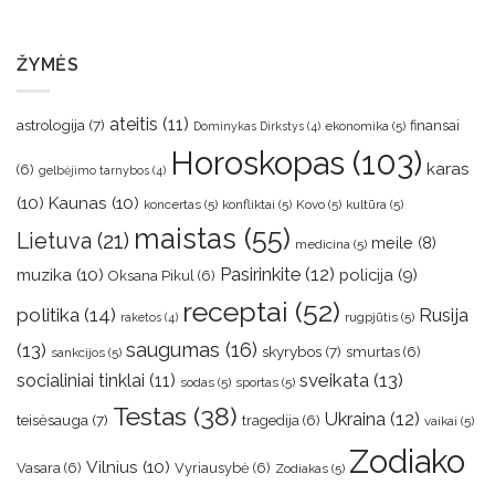
ŽYMĖS
ateitis
(11)
astrologija
(7)
finansai
ekonomika
(5)
Dominykas Dirkstys
(4)
Horoskopas
(103)
karas
(6)
gelbėjimo tarnybos
(4)
(10)
Kaunas
(10)
koncertas
(5)
konfliktai
(5)
Kovo
(5)
kultūra
(5)
maistas
(55)
Lietuva
(21)
meile
(8)
medicina
(5)
muzika
(10)
Pasirinkite
(12)
policija
(9)
Oksana Pikul
(6)
receptai
(52)
politika
(14)
Rusija
rugpjūtis
(5)
raketos
(4)
saugumas
(16)
(13)
skyrybos
(7)
smurtas
(6)
sankcijos
(5)
sveikata
(13)
socialiniai tinklai
(11)
sodas
(5)
sportas
(5)
Testas
(38)
Ukraina
(12)
teisėsauga
(7)
tragedija
(6)
vaikai
(5)
Zodiako
Vilnius
(10)
Vasara
(6)
Vyriausybė
(6)
Zodiakas
(5)