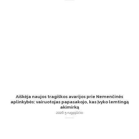
Aiškėja naujos tragiškos avarijos prie Nemenčinės
aplinkybės: vairuotojas papasakojo, kas įvyko lemtingą
akimirką
2026 5 rugpjūčio