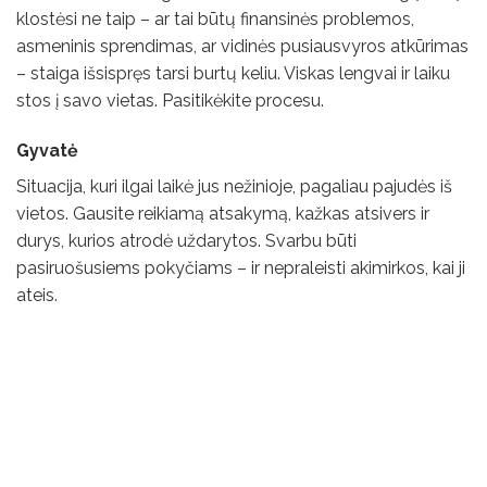
klostėsi ne taip – ​​ar tai būtų finansinės problemos,
asmeninis sprendimas, ar vidinės pusiausvyros atkūrimas
– staiga išsispręs tarsi burtų keliu. Viskas lengvai ir laiku
stos į savo vietas. Pasitikėkite procesu.
Gyvatė
Situacija, kuri ilgai laikė jus nežinioje, pagaliau pajudės iš
vietos. Gausite reikiamą atsakymą, kažkas atsivers ir
durys, kurios atrodė uždarytos. Svarbu būti
pasiruošusiems pokyčiams – ir nepraleisti akimirkos, kai ji
ateis.