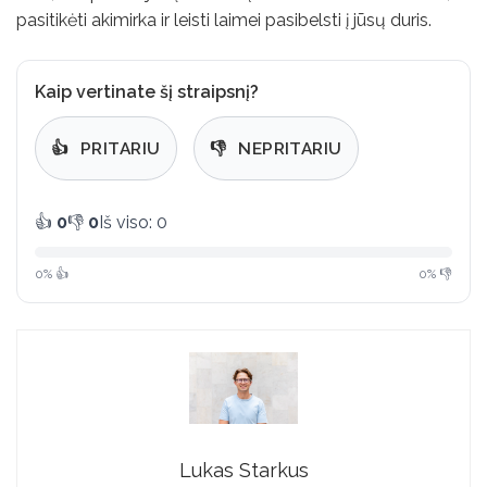
pasitikėti akimirka ir leisti laimei pasibelsti į jūsų duris.
Kaip vertinate šį straipsnį?
👍
PRITARIU
👎
NEPRITARIU
👍
0
👎
0
Iš viso: 0
0% 👍
0% 👎
Lukas Starkus