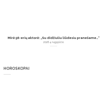
Mirė 56-erių aktorė: „Su didžiuliu liūdesiu pranešame…“
2026 4 rugpjūčio
HOROSKOPAI