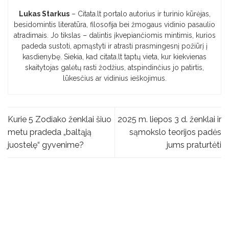
Lukas Starkus
– Citata.lt portalo autorius ir turinio kūrėjas,
besidomintis literatūra, filosofija bei žmogaus vidinio pasaulio
atradimais. Jo tikslas – dalintis įkvepiančiomis mintimis, kurios
padeda sustoti, apmąstyti ir atrasti prasmingesnį požiūrį į
kasdienybę. Siekia, kad citata.lt taptų vieta, kur kiekvienas
skaitytojas galėtų rasti žodžius, atspindinčius jo patirtis,
lūkesčius ar vidinius ieškojimus.
Kurie 5 Zodiako ženklai šiuo
2025 m. liepos 3 d. ženklai ir
metu pradeda „baltąją
sąmokslo teorijos padės
juostelę“ gyvenime?
jums praturtėti