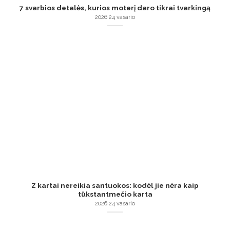
7 svarbios detalės, kurios moterį daro tikrai tvarkingą
2026 24 vasario
Z kartai nereikia santuokos: kodėl jie nėra kaip
tūkstantmečio karta
2026 24 vasario