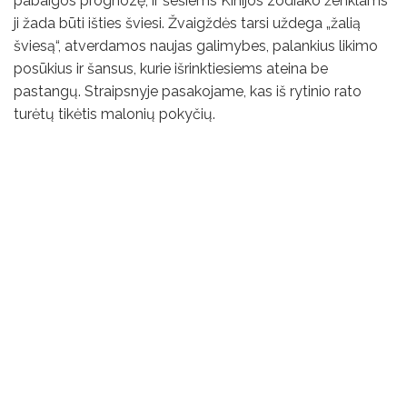
pabaigos prognozę, ir šešiems Kinijos zodiako ženklams
ji žada būti išties šviesi. Žvaigždės tarsi uždega „žalią
šviesą“, atverdamos naujas galimybes, palankius likimo
posūkius ir šansus, kurie išrinktiesiems ateina be
pastangų. Straipsnyje pasakojame, kas iš rytinio rato
turėtų tikėtis malonių pokyčių.