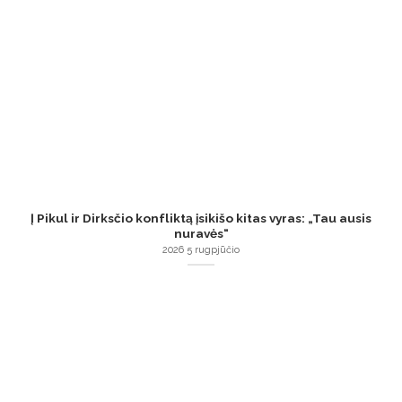
Į Pikul ir Dirksčio konfliktą įsikišo kitas vyras: „Tau ausis
nuravės“
2026 5 rugpjūčio