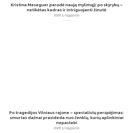
Kristina Meseguer parodė naują mylimąjį: po skyrybų –
netikėtas kadras ir intriguojanti žinutė
2026 5 rugpjūčio
Po tragedijos Vilniaus rajone – specialistų perspėjimas:
smurtas dažnai prasideda nuo ženklų, kurių aplinkiniai
nepastebi
2026 5 rugpjūčio