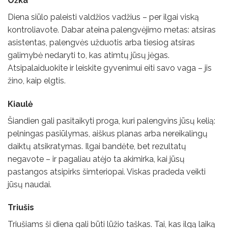
Ožka
Diena siūlo paleisti valdžios vadžius – per ilgai viską
kontroliavote. Dabar ateina palengvėjimo metas: atsiras
asistentas, palengvės užduotis arba tiesiog atsiras
galimybė nedaryti to, kas atimtų jūsų jėgas.
Atsipalaiduokite ir leiskite gyvenimui eiti savo vaga – jis
žino, kaip elgtis.
Kiaulė
Šiandien gali pasitaikyti proga, kuri palengvins jūsų kelią:
pelningas pasiūlymas, aiškus planas arba nereikalingų
daiktų atsikratymas. Ilgai bandėte, bet rezultatų
negavote – ir pagaliau atėjo ta akimirka, kai jūsų
pastangos atsipirks šimteriopai. Viskas pradeda veikti
jūsų naudai.
Triušis
Triušiams ši diena gali būti lūžio taškas. Tai, kas ilgą laiką