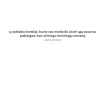
5 zodiako ženklai, kurie ras meilę iki 2026-ųjų vasaros
pabaigos: kas užmegs lemtingą romaną
2026 9 birželio