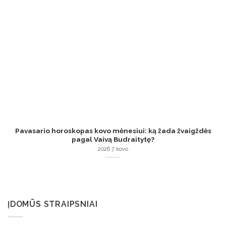
Pavasario horoskopas kovo mėnesiui: ką žada žvaigždės
pagal Vaivą Budraitytę?
2026 7 kovo
ĮDOMŪS STRAIPSNIAI