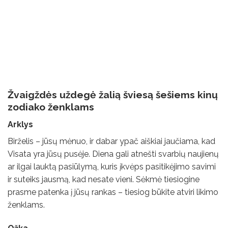
Žvaigždės uždegė žalią šviesą šešiems kinų
zodiako ženklams
Arklys
Birželis – jūsų mėnuo, ir dabar ypač aiškiai jaučiama, kad
Visata yra jūsų pusėje. Diena gali atnešti svarbių naujienų
ar ilgai lauktą pasiūlymą, kuris įkvėps pasitikėjimo savimi
ir suteiks jausmą, kad nesate vieni. Sėkmė tiesiogine
prasme patenka į jūsų rankas – tiesiog būkite atviri likimo
ženklams.