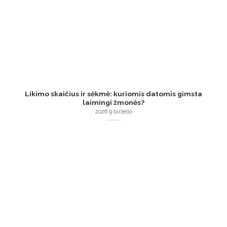
Likimo skaičius ir sėkmė: kuriomis datomis gimsta
laimingi žmonės?
2026 9 birželio