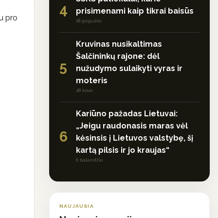
4
prisimenami kaip tikrai baisūs
u pro
18 gegužės
Kruvinas nusikaltimas
Šalčininkų rajone: dėl
5
nužudymo sulaikyti vyras ir
moteris
28 kovo
Kariūno pažadas Lietuvai:
„Jeigu raudonasis maras vėl
6
kėsinsis į Lietuvos valstybę, šį
kartą pilsis ir jo kraujas“
6 balandžio
NAUJAUSIA