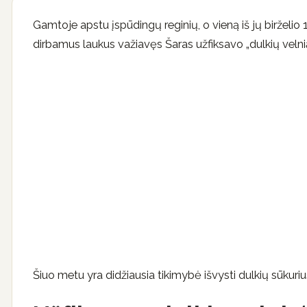
Gamtoje apstu įspūdingų reginių, o vieną iš jų birželio
dirbamus laukus važiavęs Šaras užfiksavo „dulkių velnią
Šiuo metu yra didžiausia tikimybė išvysti dulkių sūkuriu