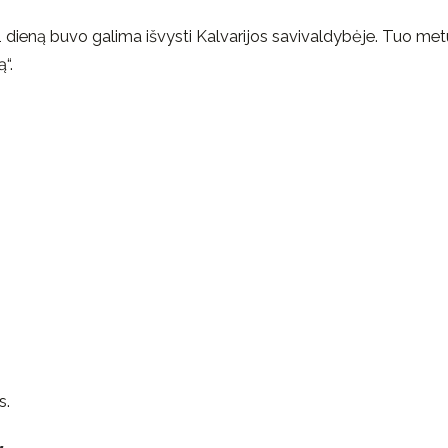
 1 dieną buvo galima išvysti Kalvarijos savivaldybėje. Tuo met
“.
s.