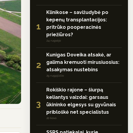
Klinikose – savižudybė po
kepenų transplantacijos:
1
pritrūko pooperacinės
priežiūros?
24 rugsėjo
Kunigas Doveika atsakė, ar
galima kremuoti mirusiuosius:
2
atsakymas nustebins
29 rugpjūčio
Rokiškio rajone – šiurpą
keliantys vaizdai: garsaus
3
ūkininko elgesys su gyvūnais
pribloškė net specialistus
20 kovo
SSRS patiekalai, kurie