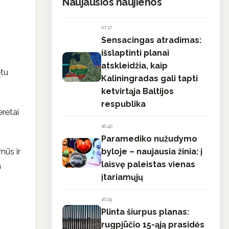
Naujausios naujienos
07:17
Sensacingas atradimas:
išslaptinti planai
atskleidžia, kaip
etu
Kaliningradas gali tapti
ketvirtąja Baltijos
respublika
eretai
16:40
Paramediko nužudymo
mūs ir
byloje – naujausia žinia: į
laisvę paleistas vienas
a
įtariamųjų
16:29
Plinta šiurpus planas:
rugpjūčio 15-ąją prasidės