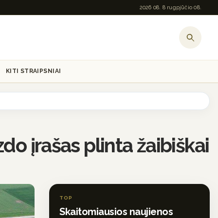
2026 08. 8 rugpjūčio 08.
KITI STRAIPSNIAI
o įrašas plinta žaibiškai
TOP
Skaitomiausios naujienos