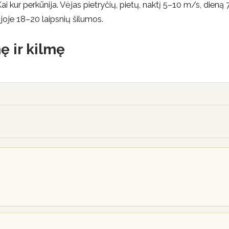
i kur perkūnija. Vėjas pietryčių, pietų, naktį 5–10 m/s, dieną
joje 18–20 laipsnių šilumos.
ę ir kilmę