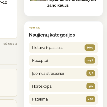
 7–12
žandikaulis
TEMOS
Naujienų kategorijos
Peržiūros: 2
Lietuva ir pasaulis
8602
Receptai
1048
Įdomūs straipsniai
878
Horoskopai
457
Patarimai
456