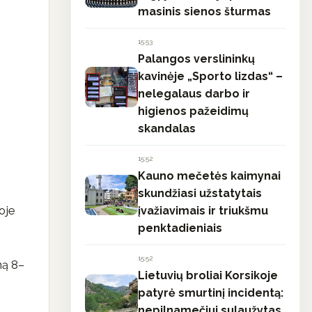
masinis sienos šturmas
15:53
Palangos verslininkų
kavinėje „Sporto lizdas“ –
nelegalaus darbo ir
higienos pažeidimų
skandalas
15:52
Kauno mečetės kaimynai
skundžiasi užstatytais
oje
įvažiavimais ir triukšmu
penktadieniais
15:52
ną 8–
Lietuvių broliai Korsikoje
patyrė smurtinį incidentą:
nepilnamečiui sulaužytas