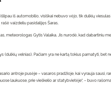
“
išlipau iš automobilio, visiškai nebuvo vėjo, tik dulkių viesulas
– rašė vaizdeliu pasidalijęs Šaras.
jas, meteorologas Gytis Valaika. Jis nurodė, kad dabartiniu m
s (dulkių velnias). Pačiam yra ne kartą tokius pamatyti, bet n
sario antroje pusėje – vasaros pradžioje, kai vyrauja sausi, ra
muose laukuose, prie vieškelio ar statybvietėje“, – buvo rašom