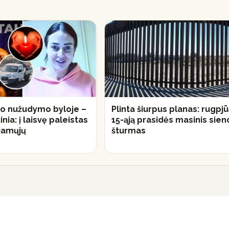
o nužudymo byloje –
Plinta šiurpus planas: rugpjū
inia: į laisvę paleistas
15-ąją prasidės masinis sien
riamųjų
šturmas