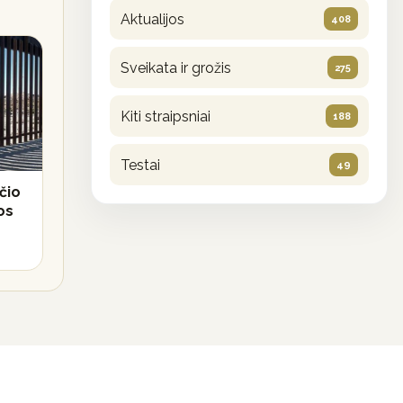
Aktualijos
408
Sveikata ir grožis
275
Kiti straipsniai
188
Testai
49
čio
os