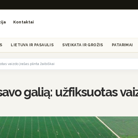
ija
Kontaktai
S
LIETUVA IR PASAULIS
SVEIKATA IR GROŽIS
PATARIMAI
tas vaizdo įrašas plinta žaibiškai
o galią: užfiksuotas vaizd