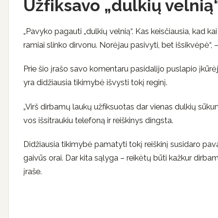
Užfiksavo „dulkių velnią
„Pavyko pagauti „dulkių velnią“. Kas keisčiausia, kad kai 
ramiai slinko dirvonu. Norėjau pasivyti, bet išsikvėpė“, 
Prie šio įrašo savo komentaru pasidalijo puslapio įkūrė
yra didžiausia tikimybė išvysti tokį reginį.
„Virš dirbamų laukų užfiksuotas dar vienas dulkių sūkury
vos išsitraukiu telefoną ir reiškinys dingsta.
Didžiausia tikimybė pamatyti tokį reiškinį susidaro pava
gaivūs orai. Dar kita sąlyga – reikėtų būti kažkur dirba
įraše.