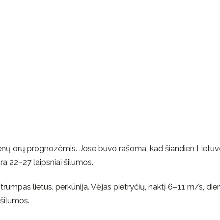
 dienų orų prognozėmis. Jose buvo rašoma, kad šiandien Lietuv
ra 22–27 laipsniai šilumos.
 trumpas lietus, perkūnija. Vėjas pietryčių, naktį 6–11 m/s, die
 šilumos.