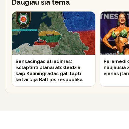
Daugiau šia tema
Sensacingas atradimas:
Paramedik
išslaptinti planai atskleidžia,
naujausia ž
kaip Kaliningradas gali tapti
vienas įta
ketvirtąja Baltijos respublika