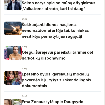
Seimo narys apie seimūnų atlyginimus:
„Valkatoms atrodo, kad tai daug“
17:24
Šokiruojanti dienos naujiena:
nenumaldomai artėja tai, ko niekas
nesitikėjo pamatyti jau rugpjūtį!
10:04
Olegui Šurajevui pareikšti įtarimai dėl
narkotikų disponavimo
10:03
Epsteino bylos: garsiausių modelių
pavardės ir jų ryšys su skandalingais
dokumentais
09:57
Ema Zenauskytė apie Daugvydo