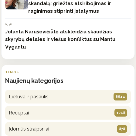
skandalą: griežtas atsiribojimas ir
raginimas stiprinti įstatymus
09:56
Jolanta Naruševičiūtė atskleidžia skaudžias
skyrybų detales ir viešus konfliktus su Mantu
Vygantu
TEMOS
Naujienų kategorijos
Lietuva ir pasaulis
8644
Receptai
1048
Įdomūs straipsniai
878