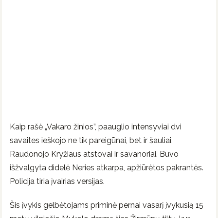
Kaip rašė „Vakaro žinios”, paauglio intensyviai dvi
savaites ieškojo ne tik pareigūnai, bet ir šauliai,
Raudonojo Kryžiaus atstovai ir savanoriai. Buvo
išžvalgyta didelė Neries atkarpa, apžiūrėtos pakrantės.
Policija tiria įvairias versijas.
Šis įvykis gelbėtojams priminė pernai vasarį įvykusią 15