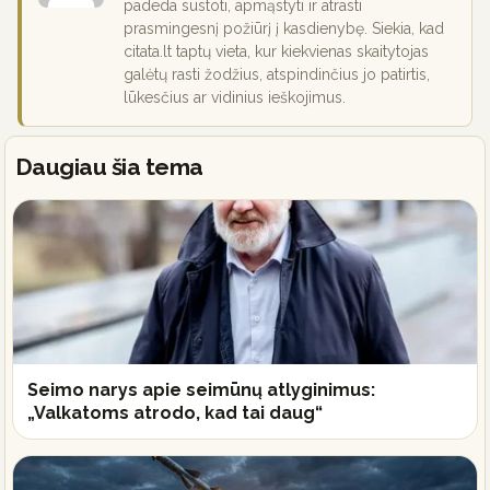
padeda sustoti, apmąstyti ir atrasti
prasmingesnį požiūrį į kasdienybę. Siekia, kad
citata.lt taptų vieta, kur kiekvienas skaitytojas
galėtų rasti žodžius, atspindinčius jo patirtis,
lūkesčius ar vidinius ieškojimus.
Daugiau šia tema
Seimo narys apie seimūnų atlyginimus:
„Valkatoms atrodo, kad tai daug“