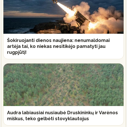
Šokiruojanti dienos naujiena: nenumaldomai
artėja tai, ko niekas nesitikėjo pamatyti jau
rugpjūtį!
Audra labiausiai nusiaubė Druskininkų ir Varėnos
miškus, teko gelbėti stovyklautojus