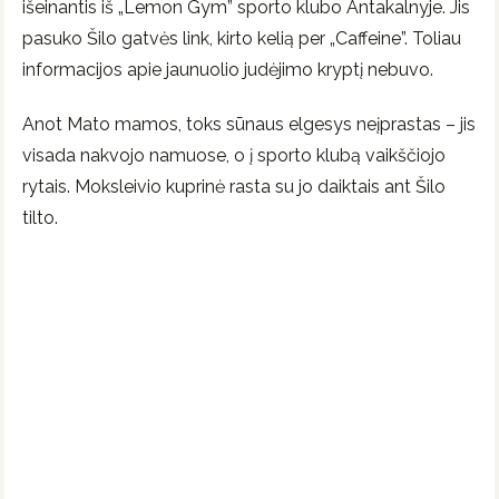
išeinantis iš „Lemon Gym” sporto klubo Antakalnyje. Jis
pasuko Šilo gatvės link, kirto kelią per „Caffeine”. Toliau
informacijos apie jaunuolio judėjimo kryptį nebuvo.
Anot Mato mamos, toks sūnaus elgesys neįprastas – jis
visada nakvojo namuose, o į sporto klubą vaikščiojo
rytais. Moksleivio kuprinė rasta su jo daiktais ant Šilo
tilto.