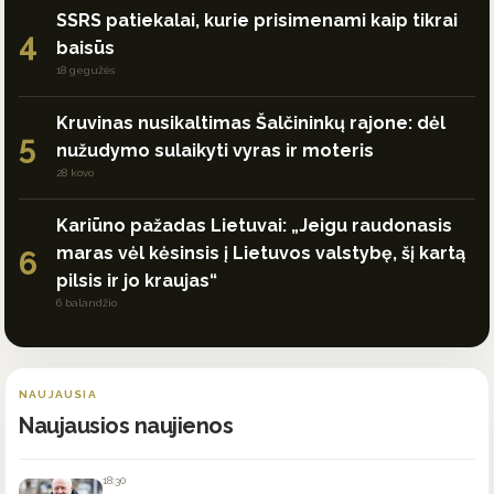
SSRS patiekalai, kurie prisimenami kaip tikrai
4
baisūs
18 gegužės
Kruvinas nusikaltimas Šalčininkų rajone: dėl
5
nužudymo sulaikyti vyras ir moteris
28 kovo
Kariūno pažadas Lietuvai: „Jeigu raudonasis
maras vėl kėsinsis į Lietuvos valstybę, šį kartą
6
pilsis ir jo kraujas“
6 balandžio
NAUJAUSIA
Naujausios naujienos
18:30