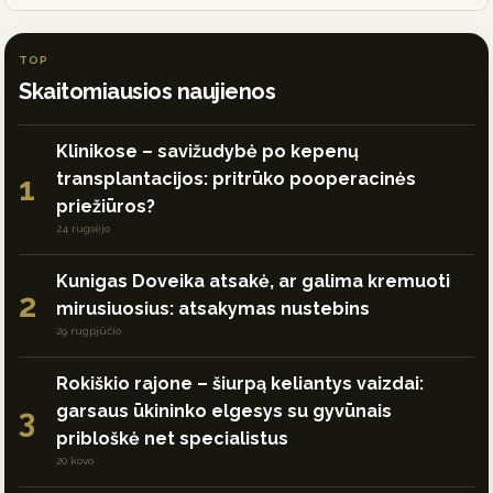
TOP
Skaitomiausios naujienos
Klinikose – savižudybė po kepenų
transplantacijos: pritrūko pooperacinės
1
priežiūros?
24 rugsėjo
Kunigas Doveika atsakė, ar galima kremuoti
2
mirusiuosius: atsakymas nustebins
29 rugpjūčio
Rokiškio rajone – šiurpą keliantys vaizdai:
garsaus ūkininko elgesys su gyvūnais
3
pribloškė net specialistus
20 kovo