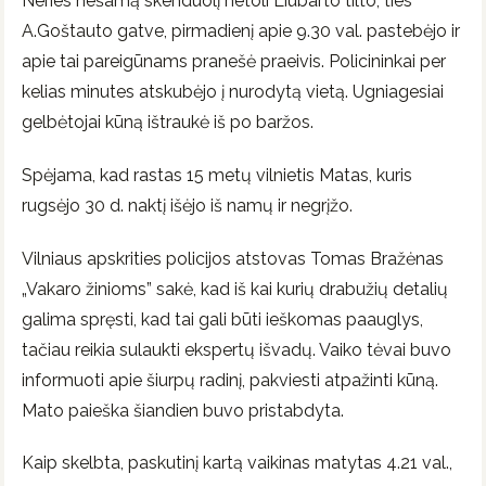
Neries nešamą skenduolį netoli Liubarto tilto, ties
A.Goštauto gatve, pirmadienį apie 9.30 val. pastebėjo ir
apie tai pareigūnams pranešė praeivis. Policininkai per
kelias minutes atskubėjo į nurodytą vietą. Ugniagesiai
gelbėtojai kūną ištraukė iš po baržos.
Spėjama, kad rastas 15 metų vilnietis Matas, kuris
rugsėjo 30 d. naktį išėjo iš namų ir negrįžo.
Vilniaus apskrities policijos atstovas Tomas Bražėnas
„Vakaro žinioms” sakė, kad iš kai kurių drabužių detalių
galima spręsti, kad tai gali būti ieškomas paauglys,
tačiau reikia sulaukti ekspertų išvadų. Vaiko tėvai buvo
informuoti apie šiurpų radinį, pakviesti atpažinti kūną.
Mato paieška šiandien buvo pristabdyta.
Kaip skelbta, paskutinį kartą vaikinas matytas 4.21 val.,