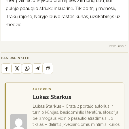
metų vilniečio Mykolo dramą ties Žirmūnų tiltu, kur
gulėjo paauglio striukė ir kuprinė. Tik po trijų mėnesių
Trakų rajone, Neryje, buvo rastas kūnas, užsikabinęs už
medžio.
Peržiūros: 1
PASIDALINKITE
AUTORIUS
Lukas Starkus
Lukas Starkus
– Citata.lt portalo autorius ir
turinio kūrėjas, besidomintis literatūra, filosofija
bei žmogaus vidinio pasaulio atradimais. Jo
tikslas – dalintis įkvepiančiomis mintimis, kurios