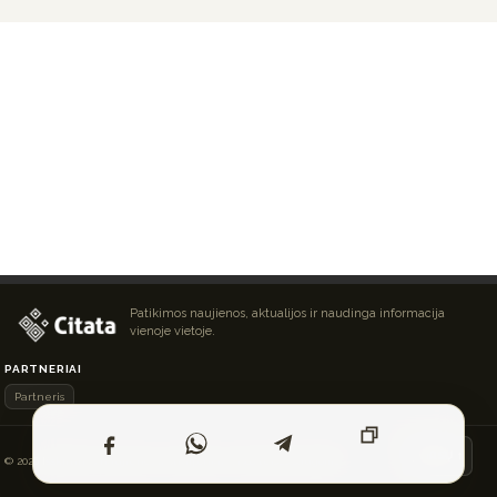
Patikimos naujienos, aktualijos ir naudinga informacija
vienoje vietoje.
PARTNERIAI
Partneris
Į VIRŠŲ ↑
© 2026 Išskirtinės naujienos ir straipsniai. Visos teisės saugomos.