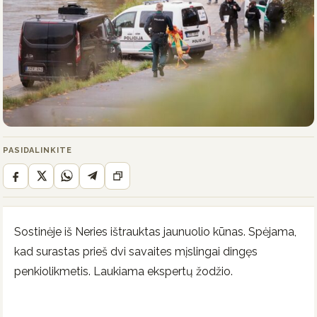
PASIDALINKITE
Sostinėje iš Neries ištrauktas jaunuolio kūnas. Spėjama,
kad surastas prieš dvi savaites mįslingai dingęs
penkiolikmetis. Laukiama ekspertų žodžio.