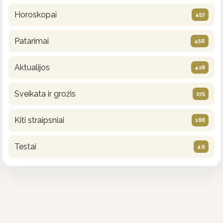
Horoskopai
457
Patarimai
456
Aktualijos
428
Sveikata ir grožis
275
Kiti straipsniai
188
Testai
49