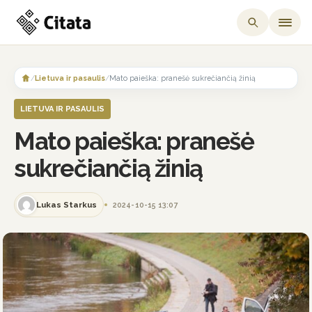
Skip
to
/
Lietuva ir pasaulis
/
Mato paieška: pranešė sukrečiančią žinią
content
LIETUVA IR PASAULIS
Mato paieška: pranešė
sukrečiančią žinią
Lukas Starkus
2024-10-15 13:07