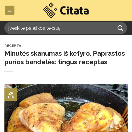
Skip
to
content
RECEPTAI
Minutės skanumas iš kefyro. Paprastos
purios bandelės: tingus receptas
25
Lie