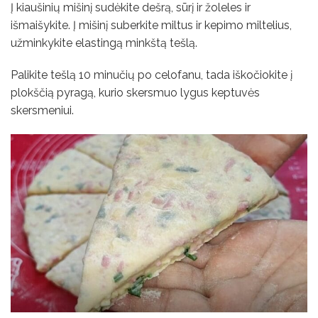
Į kiaušinių mišinį sudėkite dešrą, sūrį ir žoleles ir
išmaišykite. Į mišinį suberkite miltus ir kepimo miltelius,
užminkykite elastingą minkštą tešlą.
Palikite tešlą 10 minučių po celofanu, tada iškočiokite į
plokščią pyragą, kurio skersmuo lygus keptuvės
skersmeniui.