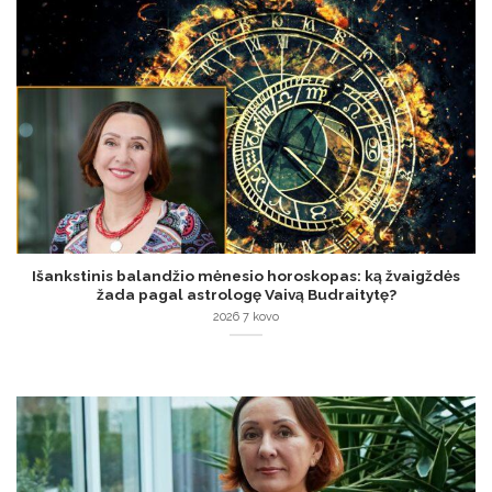
Išankstinis balandžio mėnesio horoskopas: ką žvaigždės
žada pagal astrologę Vaivą Budraitytę?
2026 7 kovo