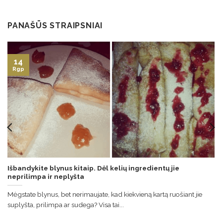
PANAŠŪS STRAIPSNIAI
14
Rgp
Išbandykite blynus kitaip. Dėl kelių ingredientų jie
neprilimpa ir neplyšta
Mėgstate blynus, bet nerimaujate, kad kiekvieną kartą ruošiant jie
suplyšta, prilimpa ar sudega? Visa tai...