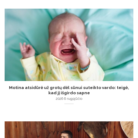
Motina atsidūrė už grotų dėl sūnui suteikto vardo: teigė,
kad jį išgirdo sapne
2026 6 rugpjūčio