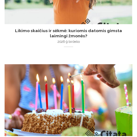
Likimo skaičius ir sėkmė: kuriomis datomis gimsta
laimingi žmonės?
2026 9 birželio