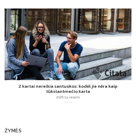
Z kartai nereikia santuokos: kodėl jie nėra kaip
tūkstantmečio karta
2026 24 vasario
ŽYMĖS