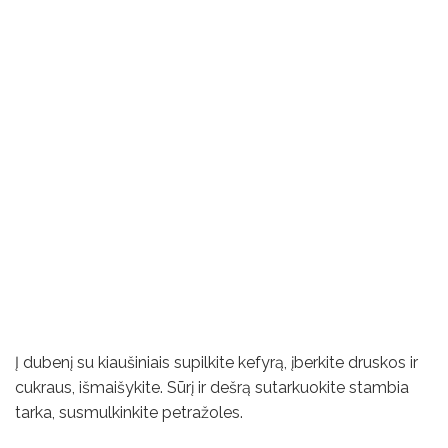
Į dubenį su kiaušiniais supilkite kefyrą, įberkite druskos ir
cukraus, išmaišykite. Sūrį ir dešrą sutarkuokite stambia
tarka, susmulkinkite petražoles.