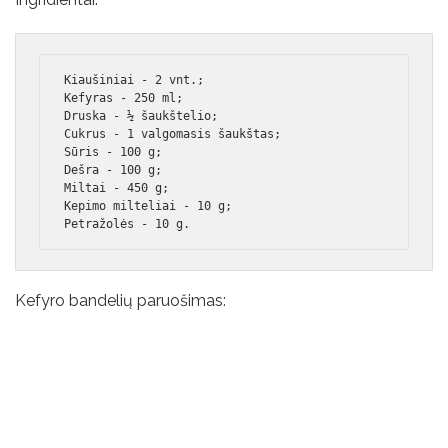
Kiaušiniai - 2 vnt.;

Kefyras - 250 ml;

Druska - ½ šaukštelio;

Cukrus - 1 valgomasis šaukštas;

Sūris - 100 g;

Dešra - 100 g;

Miltai - 450 g;

Kepimo milteliai - 10 g;

Petražolės - 10 g.
Kefyro bandelių paruošimas: