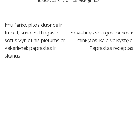
lūkesčius ar vidinius ieškojimus.
Imu faršo, pitos duonos ir
truputį sūrio. Sultingas ir
Sovietinės spurgos: purios ir
sotus vyniotinis pietums ar
minkštos, kaip vaikystėje.
vakarienei: paprastas ir
Paprastas receptas
skanus