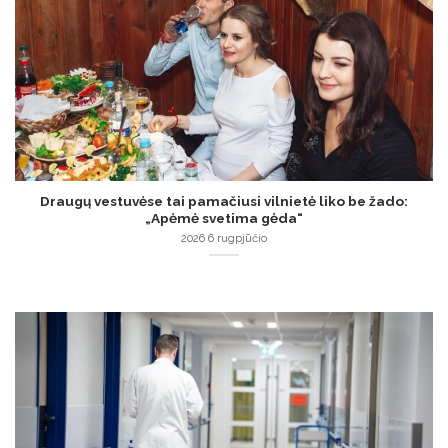
Draugų vestuvėse tai pamačiusi vilnietė liko be žado:
„Apėmė svetima gėda“
2026 6 rugpjūčio