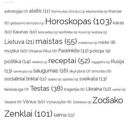
ateitis
(11)
astrologija
(7)
finansai
ekonomika
(5)
Dominykas Dirkstys
(4)
Horoskopas
(103)
karas
(6)
gelbėjimo tarnybos
(4)
(10)
Kaunas
(10)
koncertas
(5)
konfliktai
(5)
Kovo
(5)
kultūra
(5)
maistas
(55)
Lietuva
(21)
meile
(8)
medicina
(5)
muzika
(10)
Pasirinkite
(12)
policija
(9)
Oksana Pikul
(6)
receptai
(52)
politika
(14)
Rusija
rugpjūtis
(5)
raketos
(4)
saugumas
(16)
(13)
skyrybos
(7)
smurtas
(6)
sankcijos
(5)
sveikata
(13)
socialiniai tinklai
(11)
sodas
(5)
sportas
(5)
Testas
(38)
Ukraina
(12)
teisėsauga
(7)
tragedija
(6)
vaikai
(5)
Zodiako
Vilnius
(10)
Vasara
(6)
Vyriausybė
(6)
Zodiakas
(5)
Zenklai
(101)
šeima
(11)