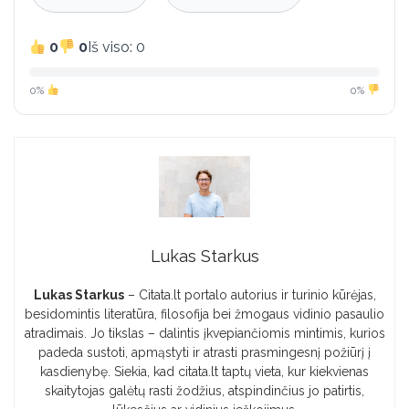
0
0
Iš viso: 0
0%
0%
Lukas Starkus
Lukas Starkus
– Citata.lt portalo autorius ir turinio kūrėjas,
besidomintis literatūra, filosofija bei žmogaus vidinio pasaulio
atradimais. Jo tikslas – dalintis įkvepiančiomis mintimis, kurios
padeda sustoti, apmąstyti ir atrasti prasmingesnį požiūrį į
kasdienybę. Siekia, kad citata.lt taptų vieta, kur kiekvienas
skaitytojas galėtų rasti žodžius, atspindinčius jo patirtis,