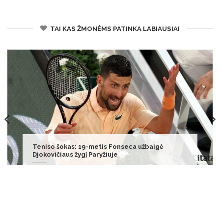
TAI KAS ŽMONĖMS PATINKA LABIAUSIAI
Vėl užkrėsta vištiena – prekybos tinklas leidžia
grąžinti