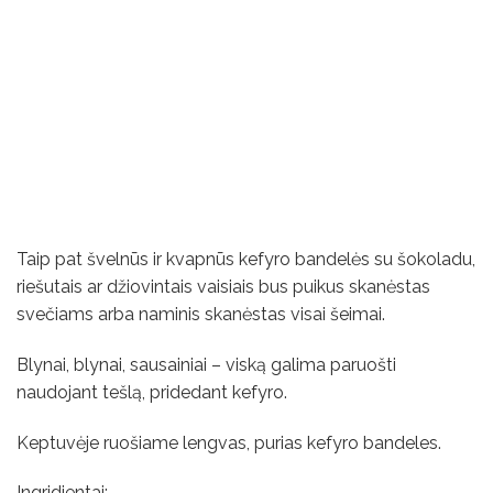
Taip pat švelnūs ir kvapnūs kefyro bandelės su šokoladu,
riešutais ar džiovintais vaisiais bus puikus skanėstas
svečiams arba naminis skanėstas visai šeimai.
Blynai, blynai, sausainiai – viską galima paruošti
naudojant tešlą, pridedant kefyro.
Keptuvėje ruošiame lengvas, purias kefyro bandeles.
Ingridientai: