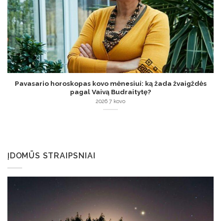
Pavasario horoskopas kovo mėnesiui: ką žada žvaigždės
pagal Vaivą Budraitytę?
2026 7 kovo
ĮDOMŪS STRAIPSNIAI