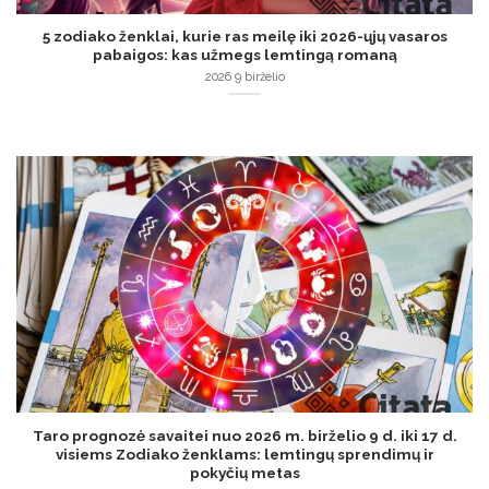
5 zodiako ženklai, kurie ras meilę iki 2026-ųjų vasaros
pabaigos: kas užmegs lemtingą romaną
2026 9 birželio
Taro prognozė savaitei nuo 2026 m. birželio 9 d. iki 17 d.
visiems Zodiako ženklams: lemtingų sprendimų ir
pokyčių metas