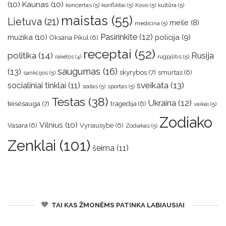
(10)
Kaunas
(10)
koncertas
(5)
konfliktai
(5)
Kovo
(5)
kultūra
(5)
maistas
(55)
Lietuva
(21)
meile
(8)
medicina
(5)
muzika
(10)
Pasirinkite
(12)
policija
(9)
Oksana Pikul
(6)
receptai
(52)
politika
(14)
Rusija
rugpjūtis
(5)
raketos
(4)
saugumas
(16)
(13)
skyrybos
(7)
smurtas
(6)
sankcijos
(5)
sveikata
(13)
socialiniai tinklai
(11)
sodas
(5)
sportas
(5)
Testas
(38)
Ukraina
(12)
teisėsauga
(7)
tragedija
(6)
vaikai
(5)
Zodiako
Vilnius
(10)
Vasara
(6)
Vyriausybė
(6)
Zodiakas
(5)
Zenklai
(101)
šeima
(11)
TAI KAS ŽMONĖMS PATINKA LABIAUSIAI