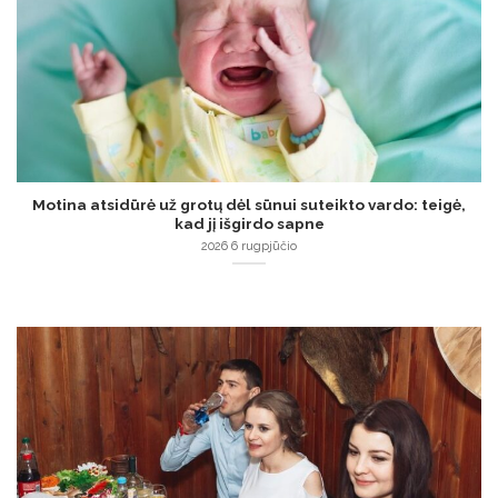
Motina atsidūrė už grotų dėl sūnui suteikto vardo: teigė,
kad jį išgirdo sapne
2026 6 rugpjūčio