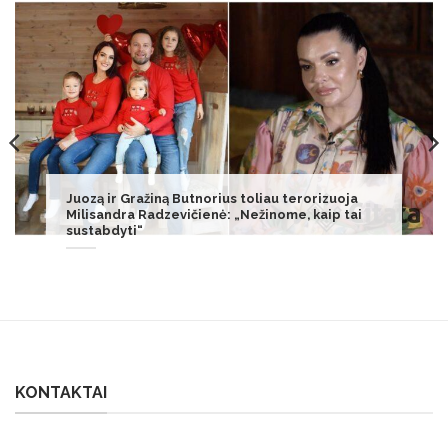
Lietuvai gresia milijoninės baudos: įspėja apie
didesnius mokesčius gyventojams
KONTAKTAI