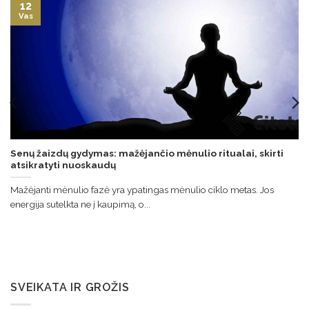
12
Vas
Senų žaizdų gydymas: mažėjančio mėnulio ritualai, skirti
atsikratyti nuoskaudų
Mažėjanti mėnulio fazė yra ypatingas mėnulio ciklo metas. Jos
energija sutelkta ne į kaupimą, o...
SVEIKATA IR GROŽIS