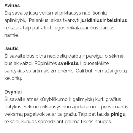
Avinas
Šią savaitę jūsų veiksmai priklausys nuo išorinių
aplinkybių. Palankus laikas tvarkyti
juridinius
ir
teisinius
reikalus, taip pat atlikti jėgos reikalaujančius darbus
namie.
Jautis
Ši savaitė bus pilna nedidelių darbų ir pareigų, o sėkmė
bus akivaizdi. Rūpinkitės
sveikata
ir puoselėkite
santykius su artimais žmonėmis. Gali būti nemažai greitų
kelionių.
Dvyniai
Ši savaitė atneš kūrybiškumo ir galimybių kurti gražius
dalykus. Sėkmė priklausys nuo apdairumo – prieš imantis
veiksmų pagalvokite, ar tai gražu. Taip pat laukia
pinigų
reikalai, kuriuos sprendžiant galima tikėtis naudos.