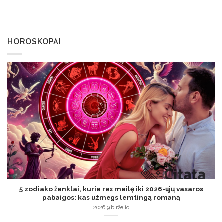
HOROSKOPAI
5 zodiako ženklai, kurie ras meilę iki 2026-ųjų vasaros
pabaigos: kas užmegs lemtingą romaną
2026 9 birželio