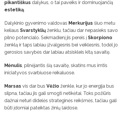
pikantiškus
dalykus, o tai paveiks ir dominuojančią
estetiką
.
Dalykinio gyvenimo valdovas
Merkurijus
šiuo metu
keliaus
Svarstyklių
ženklu, tačiau dar nepasieks savo
pilno potencialo. Sekmadienį jis pereis į
Skorpiono
ženklą ir taps labiau įžvalgesnis bei veiklesnis, todėl jo
gerosios savybės dar labiau atsiskleis kitą savaitę.
Mėnulis
, pilnėjantis šią savaitę, skatins mus imtis
iniciatyvos svarbiuose reikaluose.
Marsas
vis dar bus
Vėžio
ženkle, kur jo energija bus
silpna, tačiau jis gali smogti netikėtai. Toks požiūris
dažnai neturi didelės strateginės reikšmės, tačiau gali
būti įdomiai pateiktas žinių laidose.