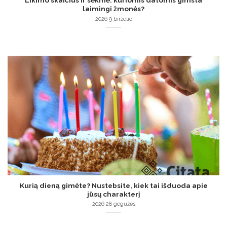
Likimo skaičius ir sėkmė: kuriomis datomis gimsta
laimingi žmonės?
2026 9 birželio
Kurią dieną gimėte? Nustebsite, kiek tai išduoda apie
jūsų charakterį
2026 28 gegužės