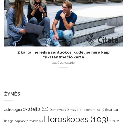
Z kartai nereikia santuokos: kodėl jie nėra kaip
tūkstantmečio karta
2026 24 vasario
ŽYMĖS
ateitis
(11)
astrologija
(7)
finansai
ekonomika
(5)
Dominykas Dirkstys
(4)
Horoskopas
(103)
karas
(6)
gelbėjimo tarnybos
(4)