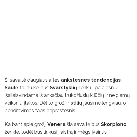
Ši savaitė daugiausia tęs
ankstesnes tendencijas
.
Saulė
toliau keliaus
Svarstyklių
ženklu, palaipsniui
išsilaisvindama iš anksčiau trukdžiusių kliūčių ir neigiamų
veiksnių įtakos. Dėl to grožį ir
stilių
jausime lengviau, o
bendravimas taps paprastesnis.
Kalbant apie grožį,
Venera
šią savaitę bus
Skorpiono
ženkle, todėl bus linkusi į aistrą ir mėgs įvairius