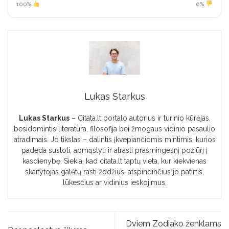
100%
0%
Lukas Starkus
Lukas Starkus
– Citata.lt portalo autorius ir turinio kūrėjas,
besidomintis literatūra, filosofija bei žmogaus vidinio pasaulio
atradimais. Jo tikslas – dalintis įkvepiančiomis mintimis, kurios
padeda sustoti, apmąstyti ir atrasti prasmingesnį požiūrį į
kasdienybę. Siekia, kad citata.lt taptų vieta, kur kiekvienas
skaitytojas galėtų rasti žodžius, atspindinčius jo patirtis,
lūkesčius ar vidinius ieškojimus.
Dviem Zodiako ženklams