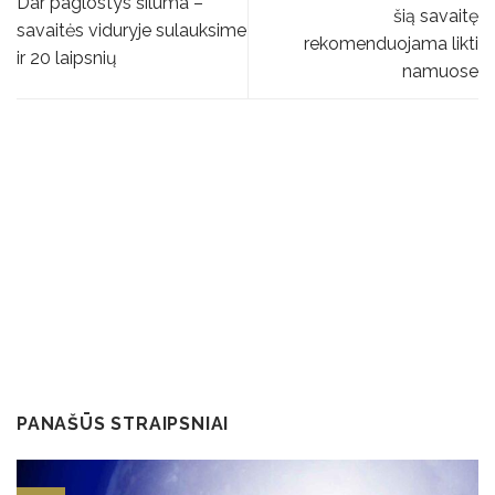
Dar paglostys šiluma –
šią savaitę
savaitės viduryje sulauksime
rekomenduojama likti
ir 20 laipsnių
namuose
PANAŠŪS STRAIPSNIAI