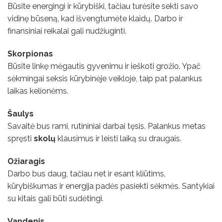
Būsite energingi ir kūrybiški, tačiau turėsite sekti savo
vidinę būseną, kad išvengtumėte klaidų. Darbo ir
finansiniai reikalai gali nudžiuginti.
Skorpionas
Būsite linkę mėgautis gyvenimu ir ieškoti grožio. Ypač
sėkmingai seksis kūrybinėje veikloje, taip pat palankus
laikas kelionėms.
Šaulys
Savaitė bus rami, rutininiai darbai tęsis. Palankus metas
spręsti
skolų
klausimus ir leisti laiką su draugais.
Ožiaragis
Darbo bus daug, tačiau net ir esant kliūtims,
kūrybiškumas ir energija padės pasiekti sėkmės. Santykiai
su kitais gali būti sudėtingi.
Vandenis