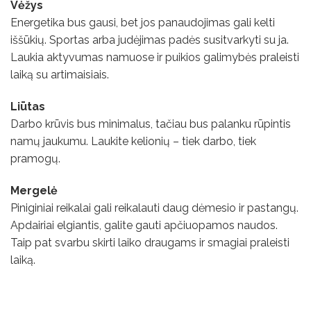
Vėžys
Energetika bus gausi, bet jos panaudojimas gali kelti
iššūkių. Sportas arba judėjimas padės susitvarkyti su ja.
Laukia aktyvumas namuose ir puikios galimybės praleisti
laiką su artimaisiais.
Liūtas
Darbo krūvis bus minimalus, tačiau bus palanku rūpintis
namų jaukumu. Laukite kelionių – tiek darbo, tiek
pramogų.
Mergelė
Piniginiai reikalai gali reikalauti daug dėmesio ir pastangų.
Apdairiai elgiantis, galite gauti apčiuopamos naudos.
Taip pat svarbu skirti laiko draugams ir smagiai praleisti
laiką.