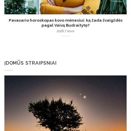
Pavasario horoskopas kovo mėnesiui: ką žada žvaigždės
pagal Vaivą Budraitytę?
2026 7 kovo
ĮDOMŪS STRAIPSNIAI