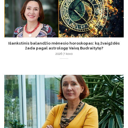
Išankstinis balandžio mėnesio horoskopas: ką žvaigždės
žada pagal astrologę Vaivą Budraitytę?
2026 7 kovo