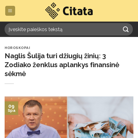
Skip
to
content
HOROSKOPAI
Naglis Šulija turi džiugių žinių: 3
Zodiako ženklus aplankys finansinė
sėkmė
09
Spa