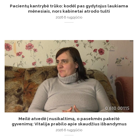
Pacientų kantrybė trūko: kodėl pas gydytojus laukiama
mėnesiais, nors kabinetai atrodo tušti
2026 6 rugpjūčio
Meilė atvedė į nusikaltimą, o pasekmės pakeitė
gyvenimą: Vitalija prabilo apie skaudžius išbandymus
2026 6 rugpjūčio