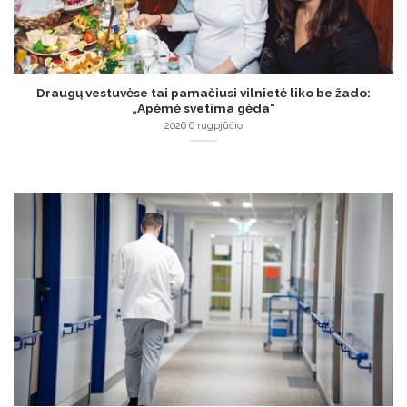
Draugų vestuvėse tai pamačiusi vilnietė liko be žado:
„Apėmė svetima gėda“
2026 6 rugpjūčio