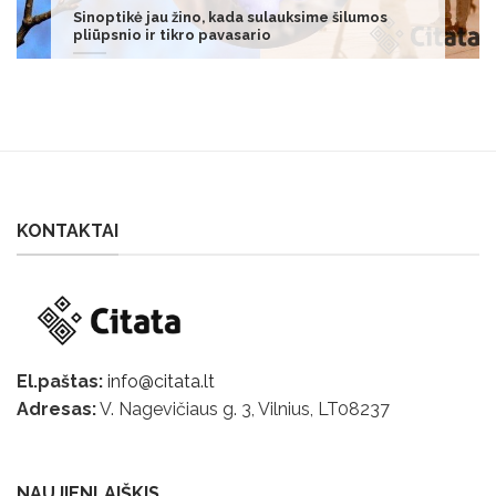
Kur pavalgyti Vilniuje: geriausių restoranų
gidas
KONTAKTAI
El.paštas:
info@citata.lt
Adresas:
V. Nagevičiaus g. 3, Vilnius, LT
08237
NAUJIENLAIŠKIS