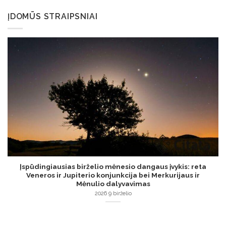
ĮDOMŪS STRAIPSNIAI
Įspūdingiausias birželio mėnesio dangaus įvykis: reta
Veneros ir Jupiterio konjunkcija bei Merkurijaus ir
Mėnulio dalyvavimas
2026 9 birželio