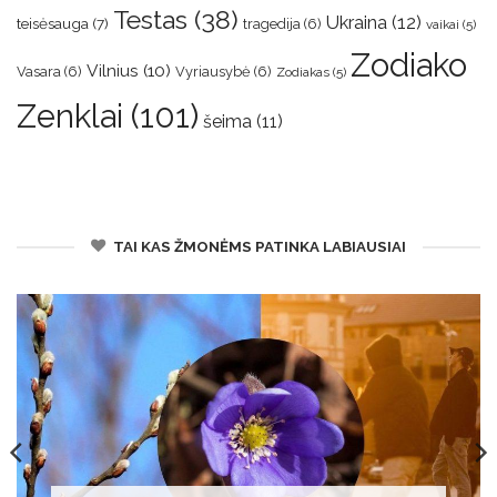
Testas
(38)
Ukraina
(12)
teisėsauga
(7)
tragedija
(6)
vaikai
(5)
Zodiako
Vilnius
(10)
Vasara
(6)
Vyriausybė
(6)
Zodiakas
(5)
Zenklai
(101)
šeima
(11)
TAI KAS ŽMONĖMS PATINKA LABIAUSIAI