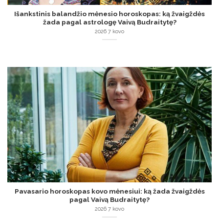
Išankstinis balandžio mėnesio horoskopas: ką žvaigždės
žada pagal astrologę Vaivą Budraitytę?
2026 7 kovo
Pavasario horoskopas kovo mėnesiui: ką žada žvaigždės
pagal Vaivą Budraitytę?
2026 7 kovo