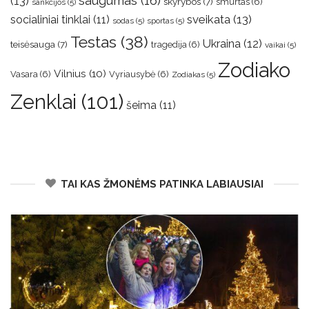
saugumas
(16)
(13)
skyrybos
(7)
smurtas
(6)
sankcijos
(5)
sveikata
(13)
socialiniai tinklai
(11)
sodas
(5)
sportas
(5)
Testas
(38)
Ukraina
(12)
teisėsauga
(7)
tragedija
(6)
vaikai
(5)
Zodiako
Vilnius
(10)
Vasara
(6)
Vyriausybė
(6)
Zodiakas
(5)
Zenklai
(101)
šeima
(11)
TAI KAS ŽMONĖMS PATINKA LABIAUSIAI