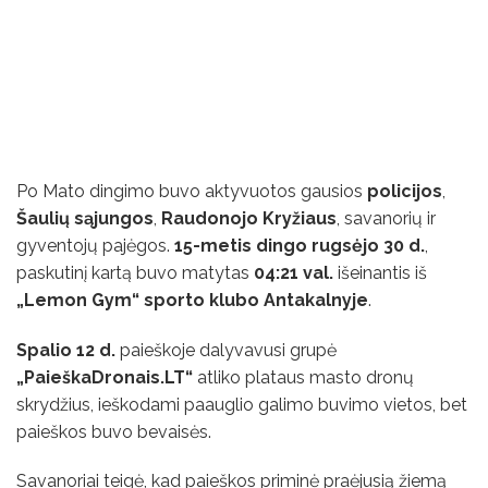
Po Mato dingimo buvo aktyvuotos gausios
policijos
,
Šaulių sąjungos
,
Raudonojo Kryžiaus
, savanorių ir
gyventojų pajėgos.
15-metis dingo rugsėjo 30 d.
,
paskutinį kartą buvo matytas
04:21 val.
išeinantis iš
„Lemon Gym“ sporto klubo Antakalnyje
.
Spalio 12 d.
paieškoje dalyvavusi grupė
„PaieškaDronais.LT“
atliko plataus masto dronų
skrydžius, ieškodami paauglio galimo buvimo vietos, bet
paieškos buvo bevaisės.
Savanoriai teigė, kad paieškos priminė praėjusią žiemą