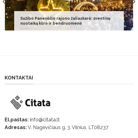
Lietuvos plaukimo čempionate kovojo ir penki
paraatletai
KONTAKTAI
El.paštas:
info@citata.lt
Adresas:
V. Nagevičiaus g. 3, Vilnius, LT
08237