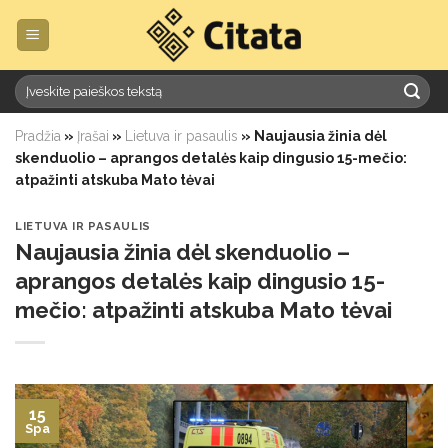
Skip
to
content
Pradžia
»
Įrašai
»
Lietuva ir pasaulis
»
Naujausia žinia dėl
skenduolio – aprangos detalės kaip dingusio 15-mečio:
atpažinti atskuba Mato tėvai
LIETUVA IR PASAULIS
Naujausia žinia dėl skenduolio –
aprangos detalės kaip dingusio 15-
mečio: atpažinti atskuba Mato tėvai
15
Spa