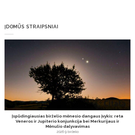
ĮDOMŪS STRAIPSNIAI
Įspūdingiausias birželio mėnesio dangaus įvykis: reta
Veneros ir Jupiterio konjunkcija bei Merkurijaus ir
Mėnulio dalyvavimas
2026 9 birželio