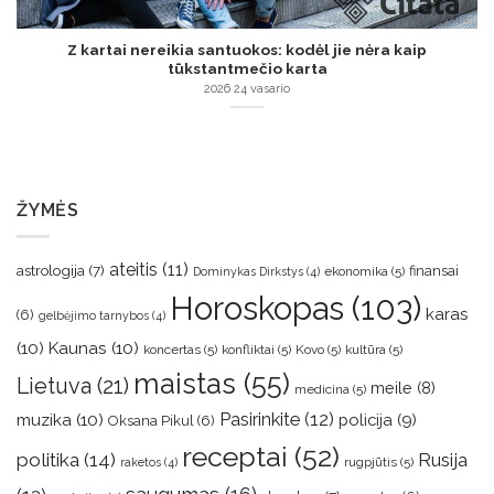
Z kartai nereikia santuokos: kodėl jie nėra kaip
tūkstantmečio karta
2026 24 vasario
ŽYMĖS
ateitis
(11)
astrologija
(7)
finansai
ekonomika
(5)
Dominykas Dirkstys
(4)
Horoskopas
(103)
karas
(6)
gelbėjimo tarnybos
(4)
(10)
Kaunas
(10)
koncertas
(5)
konfliktai
(5)
Kovo
(5)
kultūra
(5)
maistas
(55)
Lietuva
(21)
meile
(8)
medicina
(5)
muzika
(10)
Pasirinkite
(12)
policija
(9)
Oksana Pikul
(6)
receptai
(52)
politika
(14)
Rusija
rugpjūtis
(5)
raketos
(4)