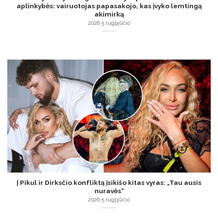
aplinkybės: vairuotojas papasakojo, kas įvyko lemtingą
akimirką
2026 5 rugpjūčio
Į Pikul ir Dirksčio konfliktą įsikišo kitas vyras: „Tau ausis
nuravės“
2026 5 rugpjūčio