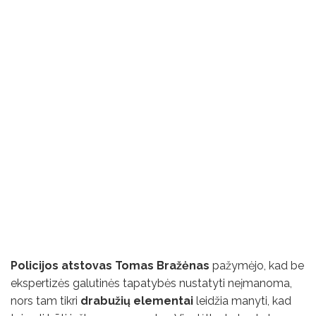
Policijos atstovas Tomas Bražėnas
pažymėjo, kad be
ekspertizės galutinės tapatybės nustatyti neįmanoma,
nors tam tikri
drabužių elementai
leidžia manyti, kad