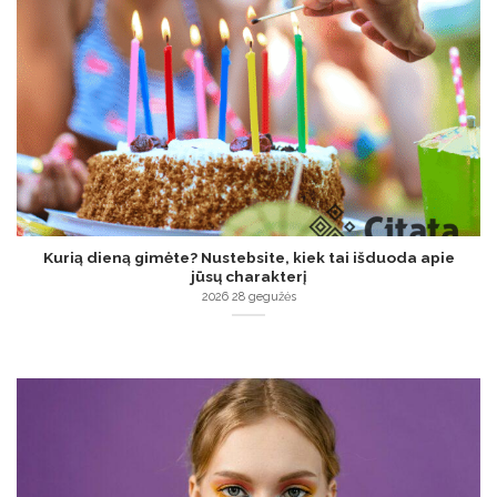
Kurią dieną gimėte? Nustebsite, kiek tai išduoda apie
jūsų charakterį
2026 28 gegužės