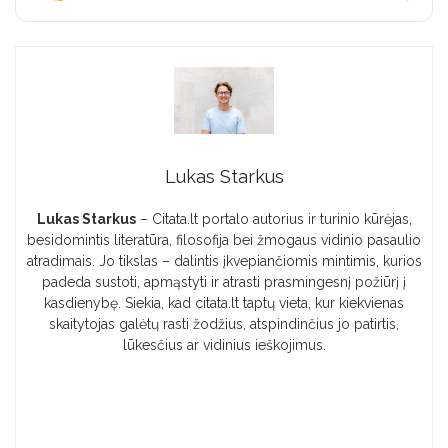
Lukas Starkus
Lukas Starkus
– Citata.lt portalo autorius ir turinio kūrėjas,
besidomintis literatūra, filosofija bei žmogaus vidinio pasaulio
atradimais. Jo tikslas – dalintis įkvepiančiomis mintimis, kurios
padeda sustoti, apmąstyti ir atrasti prasmingesnį požiūrį į
kasdienybę. Siekia, kad citata.lt taptų vieta, kur kiekvienas
skaitytojas galėtų rasti žodžius, atspindinčius jo patirtis,
lūkesčius ar vidinius ieškojimus.