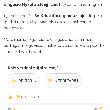
dingusio Mykolo atvejį
, kuris taip pat baigėsi tragiškai.
15-metis mokėsi
Šv. Kristoforo gimnazijoje
. Rugsėjo
30 d. iš namų išėjęs paauglys daugiau nebebuvo
pastebėtas.
Mato mama teigė, kad toks elgesys jos sūnui nėra
būdingas, nes jis visada nakvodavo namuose, o į sporto
klubą eidavo tik rytais.
Kaip vertinate šį straipsnį?
PRITARIU
NEPRITARIU
0
0
Iš viso: 0
0%
0%