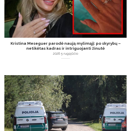
Kristina Meseguer parodė naują mylimąjį: po skyrybų –
netikėtas kadras ir intriguojanti žinutė
2026 5 rugpjūčio