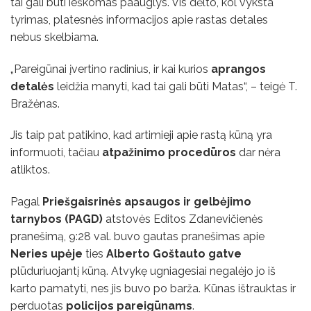
tai gali būti ieškomas paauglys. Vis dėlto, kol vyksta
tyrimas, platesnės informacijos apie rastas detales
nebus skelbiama.
„Pareigūnai įvertino radinius, ir kai kurios
aprangos
detalės
leidžia manyti, kad tai gali būti Matas“, – teigė T.
Bražėnas.
Jis taip pat patikino, kad artimieji apie rastą kūną yra
informuoti, tačiau
atpažinimo procedūros
dar nėra
atliktos.
Pagal
Priešgaisrinės apsaugos ir gelbėjimo
tarnybos (PAGD)
atstovės Editos Zdanevičienės
pranešimą, 9:28 val. buvo gautas pranešimas apie
Neries upėje
ties
Alberto Goštauto gatve
plūduriuojantį kūną. Atvykę ugniagesiai negalėjo jo iš
karto pamatyti, nes jis buvo po barža. Kūnas ištrauktas ir
perduotas
policijos pareigūnams
.