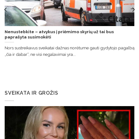
Nenustebkite – atvykus į priėmimo skyrių už tai bus
paprašyta susimokėti
Nors sustreikavus sveikatai dažnas norėtume gauti gydytojo pagalbą
„čia ir dabar“, ne visi negalavimai yra...
SVEIKATA IR GROŽIS