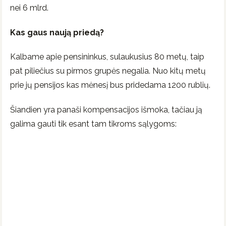
nei 6 mlrd.
Kas gaus naują priedą?
Kalbame apie pensininkus, sulaukusius 80 metų, taip
pat piliečius su pirmos grupės negalia. Nuo kitų metų
prie jų pensijos kas mėnesį bus pridedama 1200 rublių.
Šiandien yra panaši kompensacijos išmoka, tačiau ją
galima gauti tik esant tam tikroms sąlygoms: