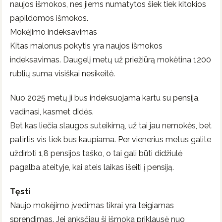
naujos išmokos, nes jiems numatytos šiek tiek kitokios
papildomos išmokos.
Mokėjimo indeksavimas
Kitas malonus pokytis yra naujos išmokos
indeksavimas. Daugelį metų už priežiūrą mokėtina 1200
rublių suma visiškai nesikeitė.
Nuo 2025 metų ji bus indeksuojama kartu su pensija,
vadinasi, kasmet didės.
Bet kas liečia slaugos suteikimą, už tai jau nemokės, bet
patirtis vis tiek bus kaupiama. Per vienerius metus galite
uždirbti 1,8 pensijos taško, o tai gali būti didžiulė
pagalba ateityje, kai ateis laikas išeiti į pensiją.
Tęsti
Naujo mokėjimo įvedimas tikrai yra teigiamas
sprendimas. Jei anksčiau ši išmoka priklausė nuo