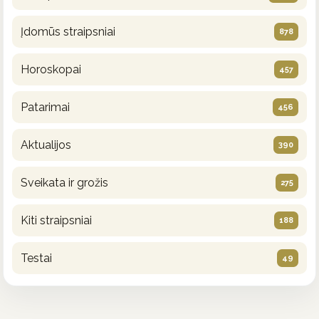
Įdomūs straipsniai
878
Horoskopai
457
Patarimai
456
Aktualijos
390
Sveikata ir grožis
275
Kiti straipsniai
188
Testai
49