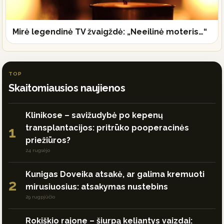
Mirė legendinė TV žvaigždė: „Neeilinė moteris…“
TOP
Skaitomiausios naujienos
Klinikose – savižudybė po kepenų
transplantacijos: pritrūko pooperacinės
1
priežiūros?
24 rugsėjo
Kunigas Doveika atsakė, ar galima kremuoti
2
mirusiuosius: atsakymas nustebins
29 rugpjūčio
Rokiškio rajone – šiurpą keliantys vaizdai: