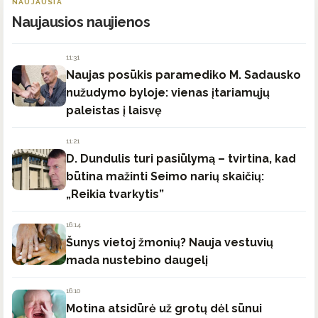
NAUJAUSIA
Naujausios naujienos
11:31
Naujas posūkis paramediko M. Sadausko
nužudymo byloje: vienas įtariamųjų
paleistas į laisvę
11:21
D. Dundulis turi pasiūlymą – tvirtina, kad
būtina mažinti Seimo narių skaičių:
„Reikia tvarkytis”
16:14
Šunys vietoj žmonių? Nauja vestuvių
mada nustebino daugelį
16:10
Motina atsidūrė už grotų dėl sūnui