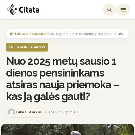
Skip
to
/
Lietuva ir pasaulis
/
Nuo 2025 metų sausio 1 dienos pensininkams atsiras nauja priemoka – kas ją galės gauti?
content
LIETUVA IR PASAULIS
Nuo 2025 metų sausio 1
dienos pensininkams
atsiras nauja priemoka –
kas ją galės gauti?
Lukas Starkus
2024-09-17 10:18