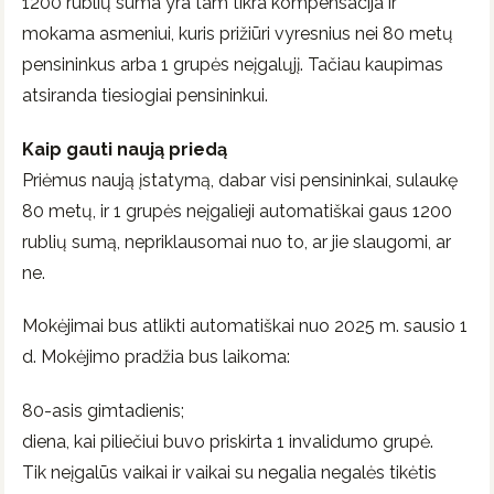
1200 rublių suma yra tam tikra kompensacija ir
mokama asmeniui, kuris prižiūri vyresnius nei 80 metų
pensininkus arba 1 grupės neįgalųjį. Tačiau kaupimas
atsiranda tiesiogiai pensininkui.
Kaip gauti naują priedą
Priėmus naują įstatymą, dabar visi pensininkai, sulaukę
80 metų, ir 1 grupės neįgalieji automatiškai gaus 1200
rublių sumą, nepriklausomai nuo to, ar jie slaugomi, ar
ne.
Mokėjimai bus atlikti automatiškai nuo 2025 m. sausio 1
d. Mokėjimo pradžia bus laikoma:
80-asis gimtadienis;
diena, kai piliečiui buvo priskirta 1 invalidumo grupė.
Tik neįgalūs vaikai ir vaikai su negalia negalės tikėtis