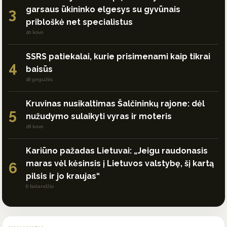
garsaus ūkininko elgesys su gyvūnais
3
pribloškė net specialistus
20 kovo
SSRS patiekalai, kurie prisimenami kaip tikrai
4
baisūs
18 gegužės
Kruvinas nusikaltimas Šalčininkų rajone: dėl
5
nužudymo sulaikyti vyras ir moteris
28 kovo
Kariūno pažadas Lietuvai: „Jeigu raudonasis
maras vėl kėsinsis į Lietuvos valstybę, šį kartą
6
pilsis ir jo kraujas“
6 balandžio