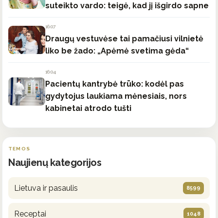
suteikto vardo: teigė, kad jį išgirdo sapne
16:07
Draugų vestuvėse tai pamačiusi vilnietė
liko be žado: „Apėmė svetima gėda“
16:04
Pacientų kantrybė trūko: kodėl pas
gydytojus laukiama mėnesiais, nors
kabinetai atrodo tušti
TEMOS
Naujienų kategorijos
Lietuva ir pasaulis
8599
Receptai
1048