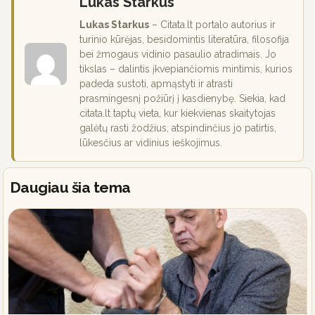
Lukas Starkus
Lukas Starkus
– Citata.lt portalo autorius ir
turinio kūrėjas, besidomintis literatūra, filosofija
bei žmogaus vidinio pasaulio atradimais. Jo
tikslas – dalintis įkvepiančiomis mintimis, kurios
padeda sustoti, apmąstyti ir atrasti
prasmingesnį požiūrį į kasdienybę. Siekia, kad
citata.lt taptų vieta, kur kiekvienas skaitytojas
galėtų rasti žodžius, atspindinčius jo patirtis,
lūkesčius ar vidinius ieškojimus.
Daugiau šia tema