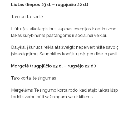
Liūtas (liepos 23 d. – rugpjūčio 22 d.)
Taro korta: saulė
Liūtui šis laikotarpis bus kupinas energijos ir optimizmo
laikas kūrybinėms pastangoms ir socialinei veiklai.
Dalykai, į kuriuos reikia atsižvelgti: nepervertinkite savo 
įsipareigojimų. Saugokitės konfliktų dėl per didelio pasit
Mergelė (rugpjūčio 23 d. – rugsėjo 22 d.)
Taro korta: teisingumas
Mergelėms Teisingumo korta rodo, kad atėjo laikas išsp
todėl svarbu būti sąžiningam sau ir kitiems.