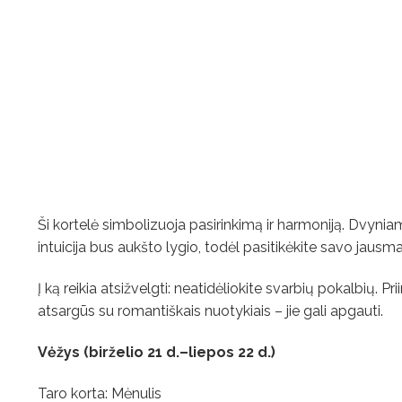
Ši kortelė simbolizuoja pasirinkimą ir harmoniją. Dvyn
intuicija bus aukšto lygio, todėl pasitikėkite savo jausma
Į ką reikia atsižvelgti: neatidėliokite svarbių pokalbių. 
atsargūs su romantiškais nuotykiais – jie gali apgauti.
Vėžys (birželio 21 d.–liepos 22 d.)
Taro korta: Mėnulis