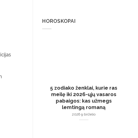
HOROSKOPAI
icijas
m
5 zodiako ženklai, kurie ras
meilę iki 2026-ųjų vasaros
pabaigos: kas užmegs
lemtingą romaną
2026 9 birželio