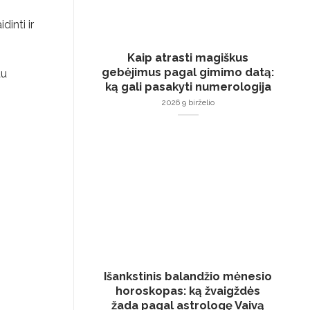
dinti ir
Kaip atrasti magiškus
gebėjimus pagal gimimo datą:
au
ką gali pasakyti numerologija
2026 9 birželio
Išankstinis balandžio mėnesio
horoskopas: ką žvaigždės
žada pagal astrologę Vaivą