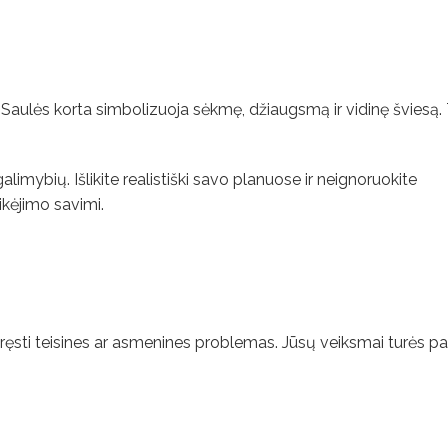
. Saulės korta simbolizuoja sėkmę, džiaugsmą ir vidinę šviesą. 
galimybių. Išlikite realistiški savo planuose ir neignoruokite
ikėjimo savimi.
ręsti teisines ar asmenines problemas. Jūsų veiksmai turės p