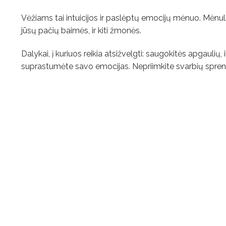
Vėžiams tai intuicijos ir paslėptų emocijų mėnuo. Mėnulio 
jūsų pačių baimės, ir kiti žmonės.
Dalykai, į kuriuos reikia atsižvelgti: saugokitės apgaulių, il
suprastumėte savo emocijas. Nepriimkite svarbių spr