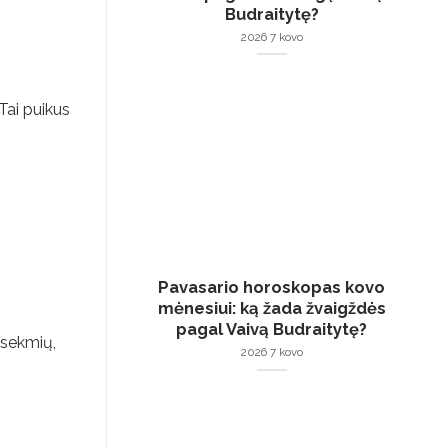
Budraitytę?
2026 7 kovo
Tai puikus
Pavasario horoskopas kovo
mėnesiui: ką žada žvaigždės
pagal Vaivą Budraitytę?
asekmių,
2026 7 kovo