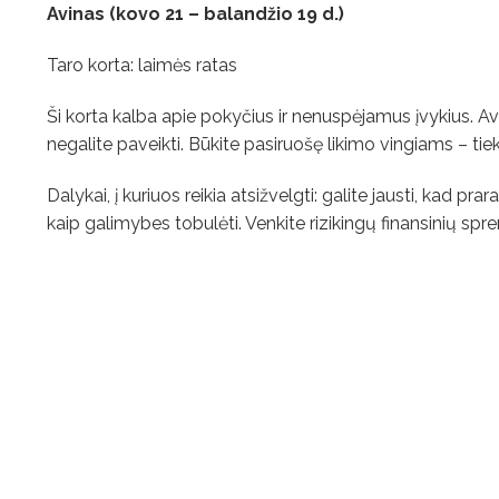
Avinas (kovo 21 – balandžio 19 d.)
Taro korta: laimės ratas
Ši korta kalba apie pokyčius ir nenuspėjamus įvykius. Avi
negalite paveikti. Būkite pasiruošę likimo vingiams – ti
Dalykai, į kuriuos reikia atsižvelgti: galite jausti, kad p
kaip galimybes tobulėti. Venkite rizikingų finansinių sp