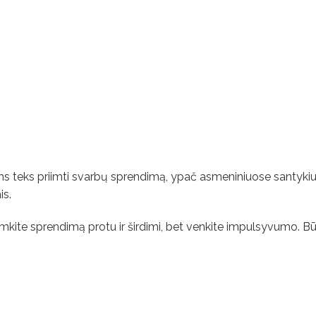
iams teks priimti svarbų sprendimą, ypač asmeniniuose santyki
is.
Priimkite sprendimą protu ir širdimi, bet venkite impulsyvumo. Bū