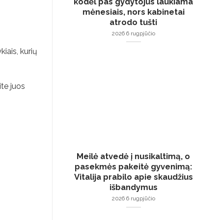
kodėl pas gydytojus laukiama
mėnesiais, nors kabinetai
atrodo tušti
2026 6 rugpjūčio
iais, kurių
ite juos
Meilė atvedė į nusikaltimą, o
pasekmės pakeitė gyvenimą:
Vitalija prabilo apie skaudžius
išbandymus
2026 6 rugpjūčio