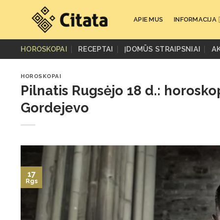
Skip
to
APIE MUS
INFORMACIJA
content
HOROSKOPAI
RECEPTAI
ĮDOMŪS STRAIPSNIAI
A
HOROSKOPAI
Pilnatis Rugsėjo 18 d.: horosk
Gordejevo
17
Rgs