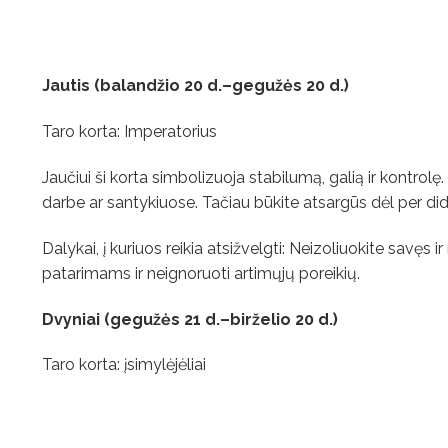
Jautis (balandžio 20 d.–gegužės 20 d.)
Taro korta: Imperatorius
Jaučiui ši korta simbolizuoja stabilumą, galią ir kontrolę.
darbe ar santykiuose. Tačiau būkite atsargūs dėl per did
Dalykai, į kuriuos reikia atsižvelgti: Neizoliuokite savęs 
patarimams ir neignoruoti artimųjų poreikių.
Dvyniai (gegužės 21 d.–birželio 20 d.)
Taro korta: įsimylėjėliai