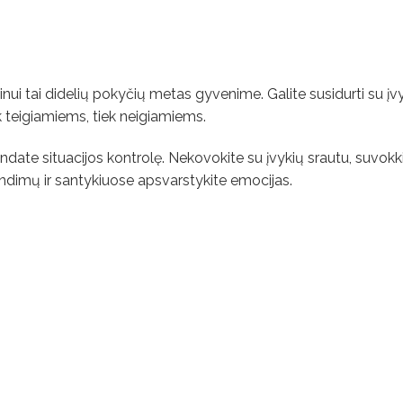
nui tai didelių pokyčių metas gyvenime. Galite susidurti su įvyk
ek teigiamiems, tiek neigiamiems.
rarandate situacijos kontrolę. Nekovokite su įvykių srautu, suvokk
rendimų ir santykiuose apsvarstykite emocijas.