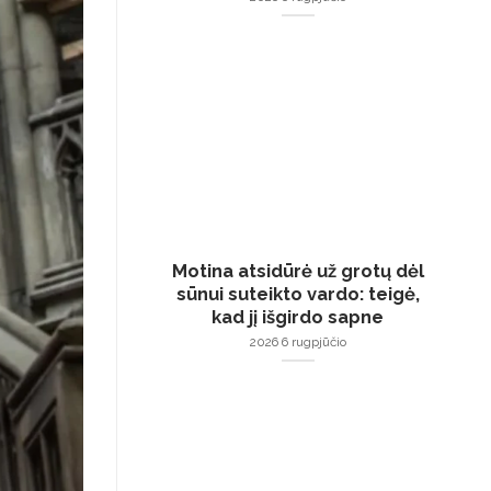
Motina atsidūrė už grotų dėl
sūnui suteikto vardo: teigė,
kad jį išgirdo sapne
2026 6 rugpjūčio