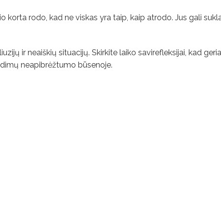
korta rodo, kad ne viskas yra taip, kaip atrodo. Jus gali suklai
iuzijų ir neaiškių situacijų. Skirkite laiko savirefleksijai, kad geri
endimų neapibrėžtumo būsenoje.