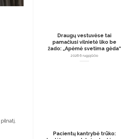
Draugų vestuvėse tai
pamačiusi vilnietė liko be
žado: „Apėmė svetima gėda“
2026 6 rugpjūčio
ilnatį,
Pacientų kantrybė trūko: