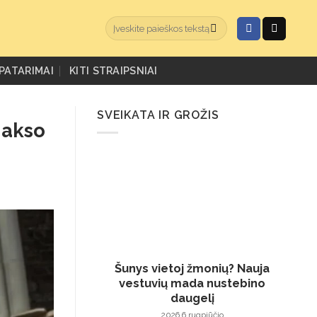
PATARIMAI
KITI STRAIPSNIAI
SVEIKATA IR GROŽIS
Makso
Šunys vietoj žmonių? Nauja
vestuvių mada nustebino
daugelį
2026 6 rugpjūčio