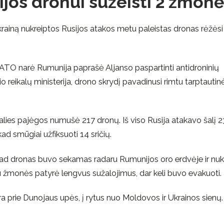
jos dronui sužeisti 2 žmon
rainą nukreiptos Rusijos atakos metu paleistas dronas rėžėsi 
ATO narė Rumunija paprašė Aljanso paspartinti antidroninių
reikalų ministerija, drono skrydį pavadinusi rimtu tarptautin
alies pajėgos numušė 217 dronų. Iš viso Rusija atakavo šalį 
ad smūgiai užfiksuoti 14 sričių.
ad dronas buvo sekamas radaru Rumunijos oro erdvėje ir nuk
u žmonės patyrė lengvus sužalojimus, dar keli buvo evakuoti.
 yra prie Dunojaus upės, į rytus nuo Moldovos ir Ukrainos sienų.