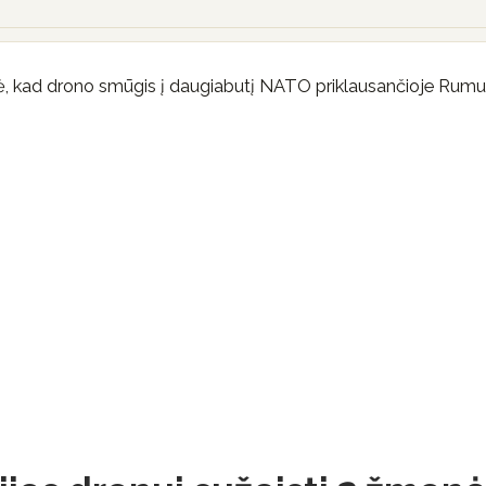
škė, kad drono smūgis į daugiabutį NATO priklausančioje Rumu