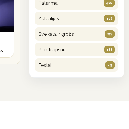
Patarimai
456
Aktualijos
428
Sveikata ir grožis
275
s
Kiti straipsniai
188
as
Testai
49