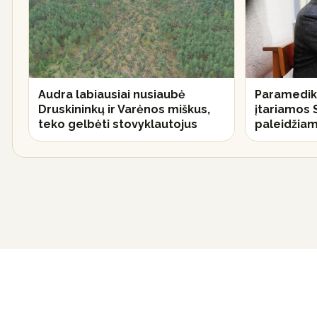
Audra labiausiai nusiaubė
Paramedi
Druskininkų ir Varėnos miškus,
įtariamos 
teko gelbėti stovyklautojus
paleidžiama