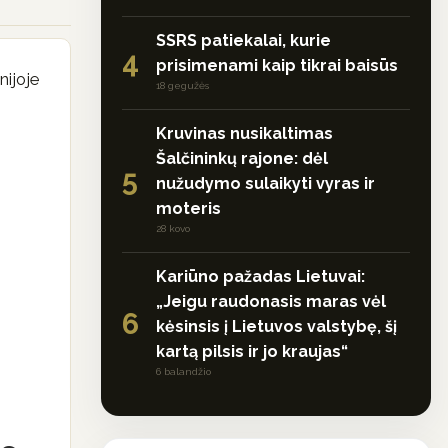
SSRS patiekalai, kurie
4
prisimenami kaip tikrai baisūs
nijoje
18 gegužės
Kruvinas nusikaltimas
Šalčininkų rajone: dėl
5
nužudymo sulaikyti vyras ir
moteris
28 kovo
Kariūno pažadas Lietuvai:
„Jeigu raudonasis maras vėl
6
kėsinsis į Lietuvos valstybę, šį
kartą pilsis ir jo kraujas“
6 balandžio