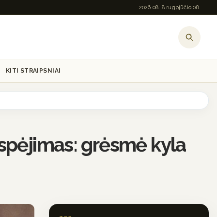
2026 08. 8 rugpjūčio 08.
KITI STRAIPSNIAI
spėjimas: grėsmė kyla