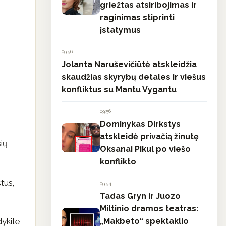
griežtas atsiribojimas ir
raginimas stiprinti
įstatymus
09:56
Jolanta Naruševičiūtė atskleidžia
skaudžias skyrybų detales ir viešus
konfliktus su Mantu Vygantu
09:56
Dominykas Dirkstys
atskleidė privačią žinutę
sių
Oksanai Pikul po viešo
konflikto
tus,
09:54
Tadas Gryn ir Juozo
Miltinio dramos teatras:
„Makbeto“ spektaklio
dykite