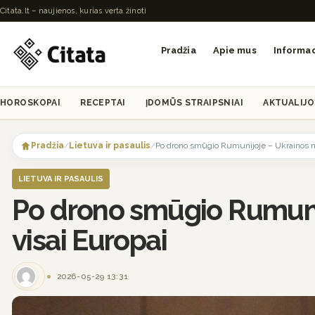
Citata.lt – naujienos, kurias verta žinoti
Pradžia
Apie mus
Informac
HOROSKOPAI
RECEPTAI
ĮDOMŪS STRAIPSNIAI
AKTUALIJO
Skip
to
Pradžia
/
Lietuva ir pasaulis
/
Po drono smūgio Rumunijoje – Ukrainos mi
content
LIETUVA IR PASAULIS
Po drono smūgio Rumunij
visai Europai
2026-05-29 13:31