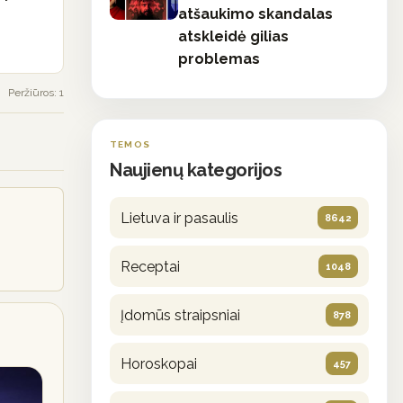
atšaukimo skandalas
atskleidė gilias
problemas
Peržiūros: 1
TEMOS
Naujienų kategorijos
Lietuva ir pasaulis
8642
Receptai
1048
Įdomūs straipsniai
878
Horoskopai
457