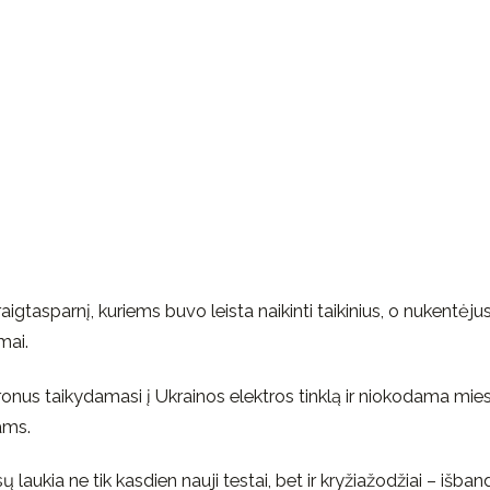
gtasparnį, kuriems buvo leista naikinti taikinius, o nukentėju
mai.
dronus taikydamasi į Ukrainos elektros tinklą ir niokodama mies
ams.
ų laukia ne tik kasdien nauji testai, bet ir kryžiažodžiai – išban