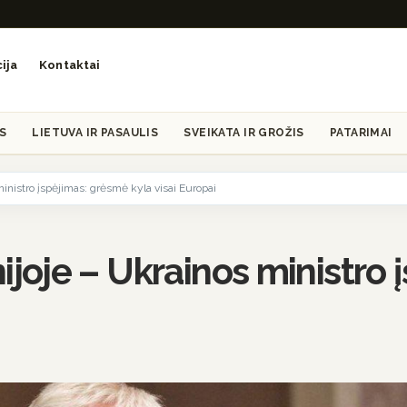
ija
Kontaktai
S
LIETUVA IR PASAULIS
SVEIKATA IR GROŽIS
PATARIMAI
nistro įspėjimas: grėsmė kyla visai Europai
oje – Ukrainos ministro į