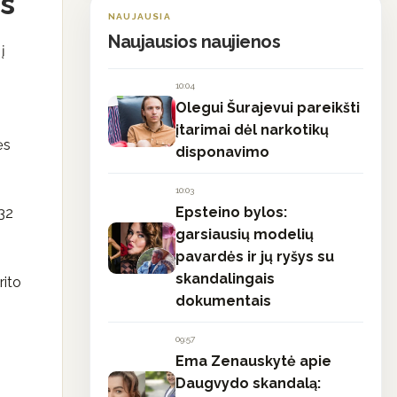
ės
NAUJAUSIA
Naujausios naujienos
į
10:04
Olegui Šurajevui pareikšti
įtarimai dėl narkotikų
ės
disponavimo
10:03
Epsteino bylos:
232
garsiausių modelių
pavardės ir jų ryšys su
skandalingais
rito
dokumentais
09:57
Ema Zenauskytė apie
Daugvydo skandalą: