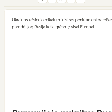
Ukrainos užsienio reikalų ministras penktadienį parei
parodė, jog Rusija kelia grėsmę visai Europai.