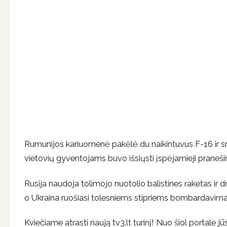
Rumunijos kariuomenė pakėlė du naikintuvus F-16 ir srai
vietovių gyventojams buvo išsiųsti įspėjamieji praneši
Rusija naudoja tolimojo nuotolio balistines raketas ir 
o Ukraina ruošiasi tolesniems stipriems bombardavim
Kviečiame atrasti naują tv3.lt turinį! Nuo šiol portale jūs