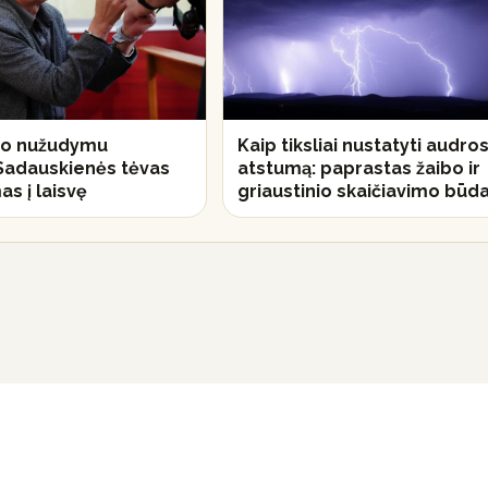
ko nužudymu
Kaip tiksliai nustatyti audro
Sadauskienės tėvas
atstumą: paprastas žaibo ir
s į laisvę
griaustinio skaičiavimo būd