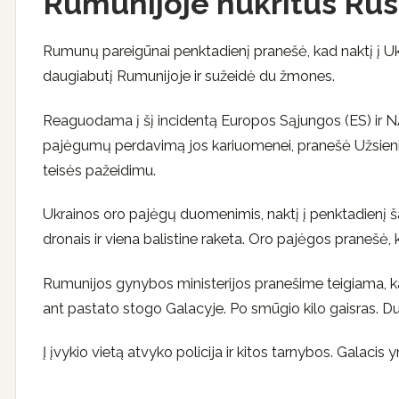
Rumunijoje nukritus Rusi
Rumunų pareigūnai penktadienį pranešė, kad naktį į Uk
daugiabutį Rumunijoje ir sužeidė du žmones.
Reaguodama į šį incidentą Europos Sąjungos (ES) ir N
pajėgumų perdavimą jos kariuomenei, pranešė Užsienio 
teisės pažeidimu.
Ukrainos oro pajėgų duomenimis, naktį į penktadienį š
dronais ir viena balistine raketa. Oro pajėgos pranešė, k
Rumunijos gynybos ministerijos pranešime teigiama, k
ant pastato stogo Galacyje. Po smūgio kilo gaisras. D
Į įvykio vietą atvyko policija ir kitos tarnybos. Galacis