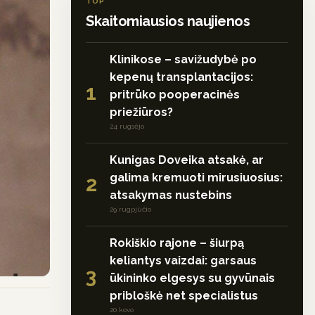
TOP
Skaitomiausios naujienos
Klinikose – savižudybė po
kepenų transplantacijos:
1
pritrūko pooperacinės
priežiūros?
24 rugsėjo
Kunigas Doveika atsakė, ar
galima kremuoti mirusiuosius:
2
atsakymas nustebins
29 rugpjūčio
Rokiškio rajone – šiurpą
keliantys vaizdai: garsaus
3
ūkininko elgesys su gyvūnais
pribloškė net specialistus
20 kovo