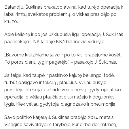
Balandį J. Šuklinas prakalbo atvirai, kad turėjo operaciją ir
labai rimtų sveikatos problemų, o viskas prasidėjo po
kruizo.
Apie kelionę ir po jos užklupusią ligą, operaciją J. Šuklinas
papasakojo LNK laidoje KK2 balandžio viduryje.
„Buvome kruiziniame laive ir po to visi pradėjome kosėti.
Po poros dienų lyg ir pagerėjo“, – pasakojo J. Šuklinas.
Jis teigė, kad taupė ir pasirinko kajutę be lango, todėl
turbūt pasigavo infekciją į plaučius. Vėliau ausyje
prasidėjo infekcija, pažeidė veido nervą, gydytojai atliko
operaciją, o vėliau plaučiuose sumažėjo ir deguonies
lygis. Kiek vėliau gydytojai diagnozavo ir pneumoniją.
Savo politiko karjerą J. Šuklinas pradėjo 2014 metais
Visagino savivaldybės taryboje, kur dirbo dešimtmetį,