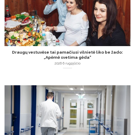
Draugų vestuvėse tai pamačiusi vilnietė liko be žado:
„Apėmė svetima gėda“
2026 6 rugpjūčio