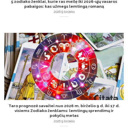
5 zodiako ženklai, kurie ras meilę iki 2026-ųjų vasaros
pabaigos: kas užmegs lemtingą romaną
2026 9 birželio
Taro prognozė savaitei nuo 2026 m. birželio 9 d. iki 17 d.
visiems Zodiako ženklams: lemtingų sprendimų ir
pokyčių metas
2026 9 birželio