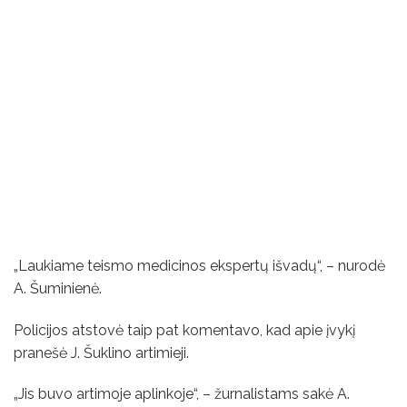
„Laukiame teismo medicinos ekspertų išvadų“, – nurodė
A. Šuminienė.
Policijos atstovė taip pat komentavo, kad apie įvykį
pranešė J. Šuklino artimieji.
„Jis buvo artimoje aplinkoje“, – žurnalistams sakė A.