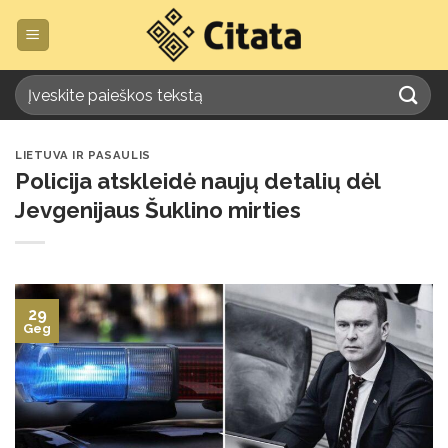
Skip
to
content
LIETUVA IR PASAULIS
Policija atskleidė naujų detalių dėl
Jevgenijaus Šuklino mirties
29
Geg