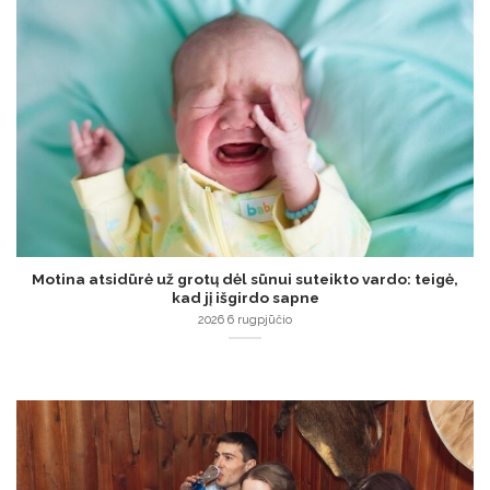
Motina atsidūrė už grotų dėl sūnui suteikto vardo: teigė,
kad jį išgirdo sapne
2026 6 rugpjūčio