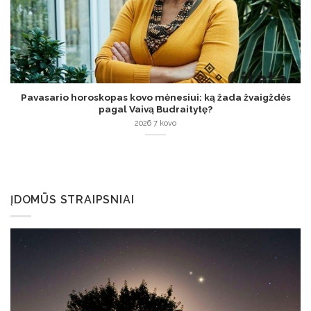
Pavasario horoskopas kovo mėnesiui: ką žada žvaigždės
pagal Vaivą Budraitytę?
2026 7 kovo
ĮDOMŪS STRAIPSNIAI