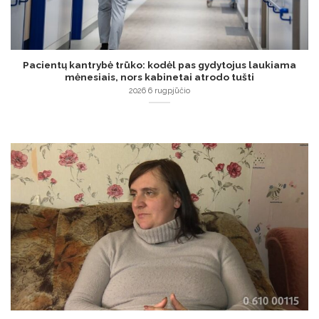
Pacientų kantrybė trūko: kodėl pas gydytojus laukiama
mėnesiais, nors kabinetai atrodo tušti
2026 6 rugpjūčio