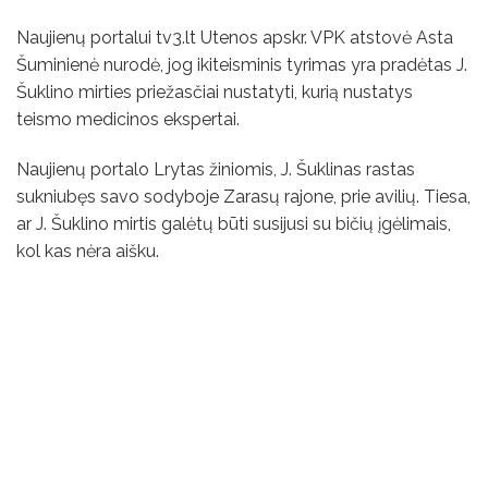
Naujienų portalui tv3.lt Utenos apskr. VPK atstovė Asta
Šuminienė nurodė, jog ikiteisminis tyrimas yra pradėtas J.
Šuklino mirties priežasčiai nustatyti, kurią nustatys
teismo medicinos ekspertai.
Naujienų portalo Lrytas žiniomis, J. Šuklinas rastas
sukniubęs savo sodyboje Zarasų rajone, prie avilių. Tiesa,
ar J. Šuklino mirtis galėtų būti susijusi su bičių įgėlimais,
kol kas nėra aišku.