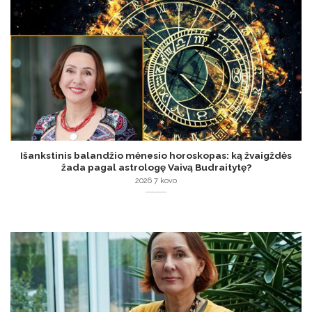
Išankstinis balandžio mėnesio horoskopas: ką žvaigždės
žada pagal astrologę Vaivą Budraitytę?
2026 7 kovo