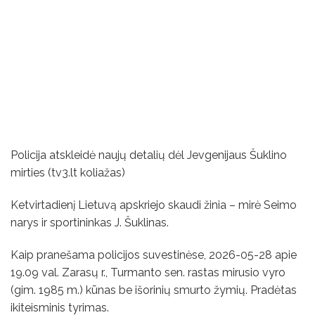
Policija atskleidė naujų detalių dėl Jevgenijaus Šuklino
mirties (tv3.lt koliažas)
Ketvirtadienį Lietuvą apskriejo skaudi žinia – mirė Seimo
narys ir sportininkas J. Šuklinas.
Kaip pranešama policijos suvestinėse, 2026-05-28 apie
19.09 val. Zarasų r., Turmanto sen. rastas mirusio vyro
(gim. 1985 m.) kūnas be išorinių smurto žymių. Pradėtas
ikiteisminis tyrimas.