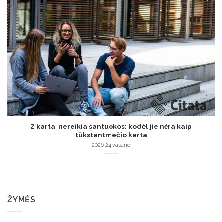
Z kartai nereikia santuokos: kodėl jie nėra kaip
tūkstantmečio karta
2026 24 vasario
ŽYMĖS