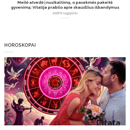
Meilė atvedė į nusikaltimą, o pasekmės pakeitė
gyvenimą: Vitalija prabilo apie skaudžius išbandymus
2026 6 rugpjūčio
HOROSKOPAI