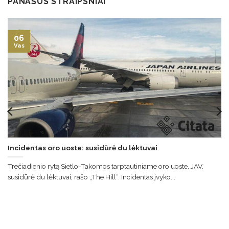
PANAŠŪS STRAIPSNIAI
06
Vas
Incidentas oro uoste: susidūrė du lėktuvai
Trečiadienio rytą Sietlo-Takomos tarptautiniame oro uoste, JAV,
susidūrė du lėktuvai, rašo „The Hill“. Incidentas įvyko...