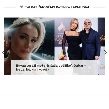
TAI KAS ŽMONĖMS PATINKA LABIAUSIAI
Lūžio taškas: užsitęsusi „juodoji juosta“
baigiasi trijų zodiako ženklų gyvenimuose