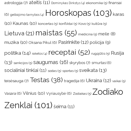
ateitis
(11)
astrologija
(7)
finansai
ekonomika
(5)
Dominykas Dirkstys
(4)
Horoskopas
(103)
karas
(6)
gelbėjimo tarnybos
(4)
(10)
Kaunas
(10)
koncertas
(5)
konfliktai
(5)
Kovo
(5)
kultūra
(5)
maistas
(55)
Lietuva
(21)
meile
(8)
medicina
(5)
muzika
(10)
Pasirinkite
(12)
policija
(9)
Oksana Pikul
(6)
receptai
(52)
politika
(14)
Rusija
rugpjūtis
(5)
raketos
(4)
saugumas
(16)
(13)
skyrybos
(7)
smurtas
(6)
sankcijos
(5)
sveikata
(13)
socialiniai tinklai
(11)
sodas
(5)
sportas
(5)
Testas
(38)
Ukraina
(12)
teisėsauga
(7)
tragedija
(6)
vaikai
(5)
Zodiako
Vilnius
(10)
Vasara
(6)
Vyriausybė
(6)
Zodiakas
(5)
Zenklai
(101)
šeima
(11)