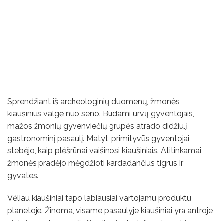
Sprendžiant iš archeologinių duomenų, žmonės
kiaušinius valgė nuo seno. Būdami urvų gyventojais,
mažos žmonių gyvenviečių grupės atrado didžiulį
gastronominį pasaulį. Matyt, primityvūs gyventojai
stebėjo, kaip plėšrūnai vaišinosi kiaušiniais. Atitinkamai,
žmonės pradėjo mėgdžioti kardadančius tigrus ir
gyvates.
Vėliau kiaušiniai tapo labiausiai vartojamu produktu
planetoje. Žinoma, visame pasaulyje kiaušiniai yra antroje