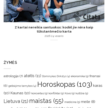
Z kartai nereikia santuokos: kodėl jie nėra kaip
tūkstantmečio karta
2026 24 vasario
ŽYMĖS
ateitis
(11)
astrologija
(7)
finansai
ekonomika
(5)
Dominykas Dirkstys
(4)
Horoskopas
(103)
karas
(6)
gelbėjimo tarnybos
(4)
(10)
Kaunas
(10)
koncertas
(5)
konfliktai
(5)
Kovo
(5)
kultūra
(5)
maistas
(55)
Lietuva
(21)
meile
(8)
medicina
(5)