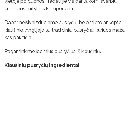
vietoje po duonos. Tačiau jie vis dar laikomi svarbiu
žmogaus mitybos komponentu.
Dabar neįsivaizduojame pusryčių be omleto ar kepto
kiaušinio. Anglijoje tai tradiciniai pusryčiai, kuriuos mažai
kas pakeičia.
Pagaminkime įdomius pusryčius iš kiaušinių.
Kiaušinių pusryčių ingredientai: