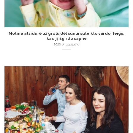
Motina atsidūrė už grotų dėl sūnui suteikto vardo: teigė,
kad jį išgirdo sapne
2026 6 rugpjūčio