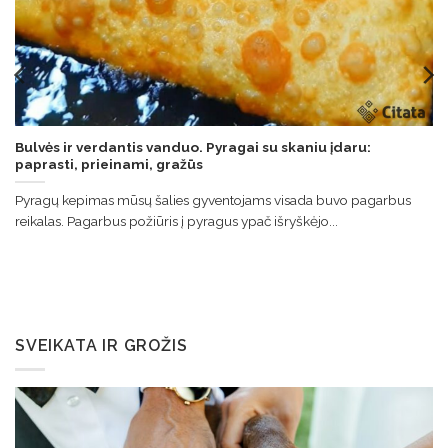
Bulvės ir verdantis vanduo. Pyragai su skaniu įdaru:
paprasti, prieinami, gražūs
Pyragų kepimas mūsų šalies gyventojams visada buvo pagarbus
reikalas. Pagarbus požiūris į pyragus ypač išryškėjo...
SVEIKATA IR GROŽIS