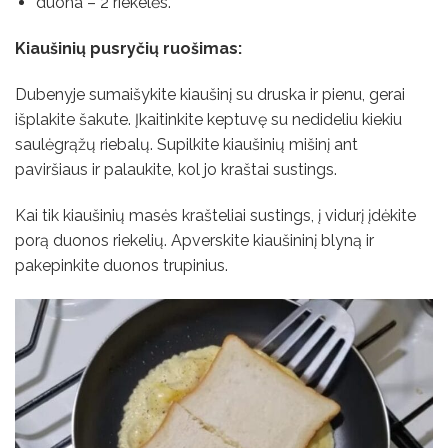
duona – 2 riekelės.
Kiaušinių pusryčių ruošimas:
Dubenyje sumaišykite kiaušinį su druska ir pienu, gerai
išplakite šakute. Įkaitinkite keptuvę su nedideliu kiekiu
saulėgrąžų riebalų. Supilkite kiaušinių mišinį ant
paviršiaus ir palaukite, kol jo kraštai sustings.
Kai tik kiaušinių masės krašteliai sustings, į vidurį įdėkite
porą duonos riekelių. Apverskite kiaušininį blyną ir
pakepinkite duonos trupinius.