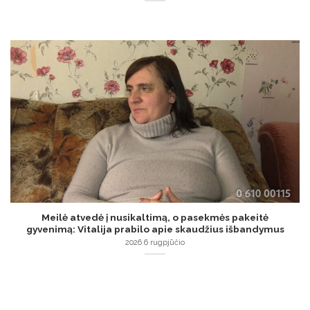
Meilė atvedė į nusikaltimą, o pasekmės pakeitė
gyvenimą: Vitalija prabilo apie skaudžius išbandymus
2026 6 rugpjūčio