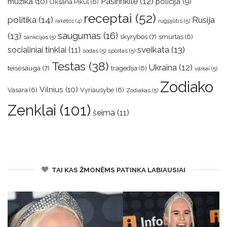
muzika
(10)
Pasirinkite
(12)
policija
(9)
Oksana Pikul
(6)
receptai
(52)
politika
(14)
Rusija
rugpjūtis
(5)
raketos
(4)
saugumas
(16)
(13)
skyrybos
(7)
smurtas
(6)
sankcijos
(5)
sveikata
(13)
socialiniai tinklai
(11)
sodas
(5)
sportas
(5)
Testas
(38)
Ukraina
(12)
teisėsauga
(7)
tragedija
(6)
vaikai
(5)
Zodiako
Vilnius
(10)
Vasara
(6)
Vyriausybė
(6)
Zodiakas
(5)
Zenklai
(101)
šeima
(11)
TAI KAS ŽMONĖMS PATINKA LABIAUSIAI