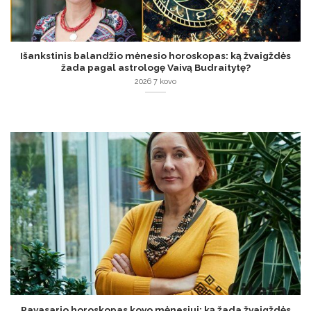
Išankstinis balandžio mėnesio horoskopas: ką žvaigždės
žada pagal astrologę Vaivą Budraitytę?
2026 7 kovo
Pavasario horoskopas kovo mėnesiui: ką žada žvaigždės