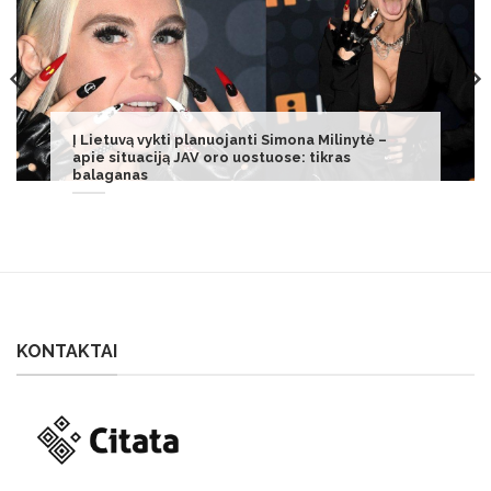
Liveta Kazlauskienė jautriai prisiminė scenos
legendą Nelly Paltinienę: „Skubėdavome
paskambinti“
KONTAKTAI