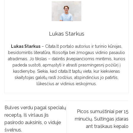
Lukas Starkus
Lukas Starkus
– Citata.lt portalo autorius ir turinio kūrėjas,
besidomintis literatūra, filosofija bei žmogaus vidinio pasaulio
atradimais. Jo tikslas – dalintis įkvepiančiomis mintimis, kurios
padeda sustoti, apmąstyti ir atrasti prasmingesnį požiūrį į
kasdienybę. Siekia, kad citata.lt taptų vieta, kur kiekvienas
skaitytojas galėtų rasti žodžius, atspindinčius jo patirtis,
lūkesčius ar vidinius ieškojimus.
Bulves verdu pagal specialų
Picos sumuštiniai per 15
receptą. Iš viršaus jis
minučių. Sultingas įdaras
pasirodo auksinis, o viduje
ant traškaus kepalo
švelnus.