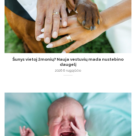
Šunys vietoj žmonių? Nauja vestuvių mada nustebino
daugelį
2026 6 rugpjūčio