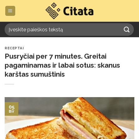
Skip
to
content
RECEPTAI
Pusryčiai per 7 minutes. Greitai
pagaminamas ir labai sotus: skanus
karštas sumuštinis
05
Bir