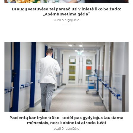
Draugų vestuvėse tai pamačiusi vilnietė liko be žado:
„Apėmė svetima gėda“
2026 6 rugpjūčio
Pacientų kantrybė trūko: kodėl pas gydytojus laukiama
mėnesiais, nors kabinetai atrodo tušti
2026 6 rugpjūčio