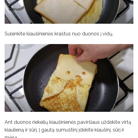
Sulenkite kiaušinienės kraštus nuo duonos į vidų.
Ant duonos riekelių kiaušinienės paviršiaus uždėkite virtą
kiaulieną ir sūrį. Į gautą sumuštinį įdėkite kiaušinį, sūrį ir
mėsą.