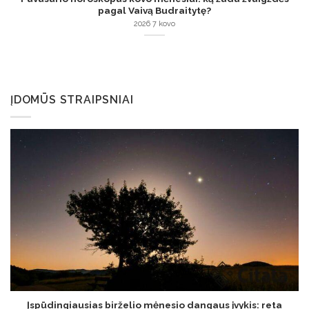
pagal Vaivą Budraitytę?
2026 7 kovo
ĮDOMŪS STRAIPSNIAI
Įspūdingiausias birželio mėnesio dangaus įvykis: reta