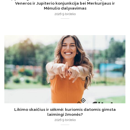
Veneros ir Jupiterio konjunkcija bei Merkurijaus ir
Mėnulio dalyvavimas
2026 9 birželio
Likimo skaičius ir sėkmė: kuriomis datomis gimsta
laimingi žmonės?
2026 9 birželio