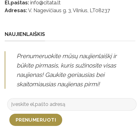
El.paštas:
info@citata.lt
Adresas:
V. Nagevičiaus g. 3, Vilnius, LT
08237
NAUJIENLAIŠKIS
Prenumeruokite mūsų naujienlaiškį ir
būkite pirmasis, kuris sužinosite visas
naujienas! Gaukite geriausias bei
skaitomiausias naujienas pirmi!