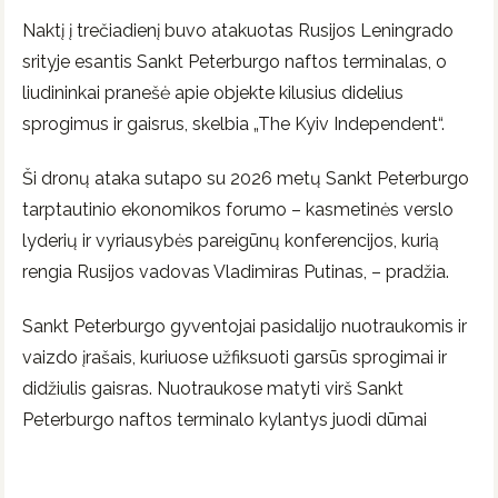
Naktį į trečiadienį buvo atakuotas Rusijos Leningrado
srityje esantis Sankt Peterburgo naftos terminalas, o
liudininkai pranešė apie objekte kilusius didelius
sprogimus ir gaisrus, skelbia „The Kyiv Independent“.
Ši dronų ataka sutapo su 2026 metų Sankt Peterburgo
tarptautinio ekonomikos forumo – kasmetinės verslo
lyderių ir vyriausybės pareigūnų konferencijos, kurią
rengia Rusijos vadovas Vladimiras Putinas, – pradžia.
Sankt Peterburgo gyventojai pasidalijo nuotraukomis ir
vaizdo įrašais, kuriuose užfiksuoti garsūs sprogimai ir
didžiulis gaisras. Nuotraukose matyti virš Sankt
Peterburgo naftos terminalo kylantys juodi dūmai