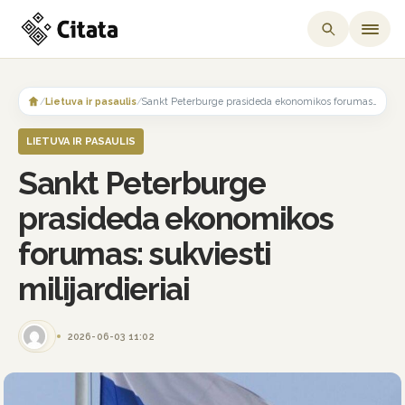
Skip
to
/
Lietuva ir pasaulis
/
Sankt Peterburge prasideda ekonomikos forumas: sukviesti milijardieriai
content
LIETUVA IR PASAULIS
Sankt Peterburge
prasideda ekonomikos
forumas: sukviesti
milijardieriai
2026-06-03 11:02