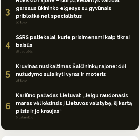
Rokiškio rajone – šiurpą keliantys vaizdai:
garsaus ūkininko elgesys su gyvūnais
3
pribloškė net specialistus
20 kovo
SSRS patiekalai, kurie prisimenami kaip tikrai
4
baisūs
18 gegužės
Kruvinas nusikaltimas Šalčininkų rajone: dėl
5
nužudymo sulaikyti vyras ir moteris
28 kovo
Kariūno pažadas Lietuvai: „Jeigu raudonasis
maras vėl kėsinsis į Lietuvos valstybę, šį kartą
6
pilsis ir jo kraujas“
6 balandžio