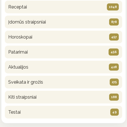
Receptai
1048
Įdomūs straipsniai
878
Horoskopai
457
Patarimai
456
Aktualijos
428
Sveikata ir grožis
275
Kiti straipsniai
188
Testai
49