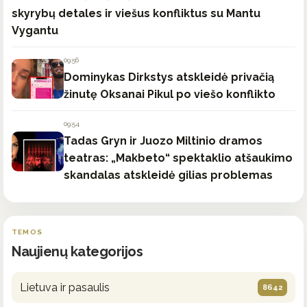
skyrybų detales ir viešus konfliktus su Mantu
Vygantu
09:56
Dominykas Dirkstys atskleidė privačią
žinutę Oksanai Pikul po viešo konflikto
09:54
Tadas Gryn ir Juozo Miltinio dramos
teatras: „Makbeto“ spektaklio atšaukimo
skandalas atskleidė gilias problemas
TEMOS
Naujienų kategorijos
Lietuva ir pasaulis
8642