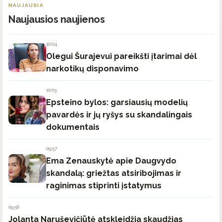
NAUJAUSIA
Naujausios naujienos
10:04
Olegui Šurajevui pareikšti įtarimai dėl
narkotikų disponavimo
10:03
Epsteino bylos: garsiausių modelių
pavardės ir jų ryšys su skandalingais
dokumentais
09:57
Ema Zenauskytė apie Daugvydo
skandalą: griežtas atsiribojimas ir
raginimas stiprinti įstatymus
09:56
Jolanta Naruševičiūtė atskleidžia skaudžias