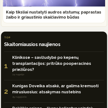
Kaip tiksliai nustatyti audros atstumą: paprastas
žaibo ir griaustinio skaičiavimo būdas
TOP
Skaitomiausios naujienos
Klinikose – savižudybė po kepenų
transplantacijos: pritrūko pooperacinės
1
priežiūros?
24 rugsėjo
Kunigas Doveika atsakė, ar galima kremuoti
2
mirusiuosius: atsakymas nustebins
29 rugpjūčio