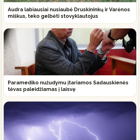
Audra labiausiai nusiaubė Druskininkų ir Varėnos
miškus, teko gelbėti stovyklautojus
Paramediko nužudymu įtariamos Sadauskienės
tėvas paleidžiamas į laisvę