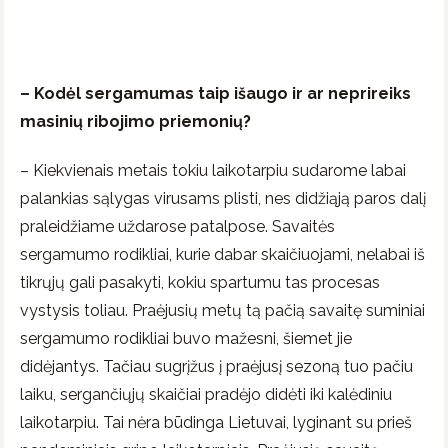
– Kodėl sergamumas taip išaugo ir ar neprireiks
masinių ribojimo priemonių?
– Kiekvienais metais tokiu laikotarpiu sudarome labai
palankias sąlygas virusams plisti, nes didžiąją paros dalį
praleidžiame uždarose patalpose. Savaitės
sergamumo rodikliai, kurie dabar skaičiuojami, nelabai iš
tikrųjų gali pasakyti, kokiu spartumu tas procesas
vystysis toliau. Praėjusių metų tą pačią savaitę suminiai
sergamumo rodikliai buvo mažesni, šiemet jie
didėjantys. Tačiau sugrįžus į praėjusį sezoną tuo pačiu
laiku, sergančiųjų skaičiai pradėjo didėti iki kalėdiniu
laikotarpiu. Tai nėra būdinga Lietuvai, lyginant su prieš