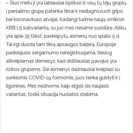
– Šiuo metu ji yra labiausiai išplitusi iš visų tų trijų grupių.
Į peršalimo grupę patenka tikrai ir nediagnozuoti gripo
bei koronaviruso atvejai. Kadangi turime naują omikron
XBB.1.5 subvariantą, su juo mes nesame susidūrę. Aišku,
yra apie 35 tūkst. paskiepytų asmenų nuo spalio 5 d.
Tai irgi duoda tam tikrą apsaugos barjerą. Europoje
padidėjusio sergamumo neregistruojama, tiesiog
atkreipiamas dėmesys, kad didžiausias pavojus yra
rizikos grupėms. Šie asmenys dažniausiai kreipiasi su
sunkiomis COVID-19 formomis, juos tenka guldyti ir į
ligonines. Mes nežinome, kaip elgsis šis naujasis
variantas, todėl situacija nuolatos stebima.