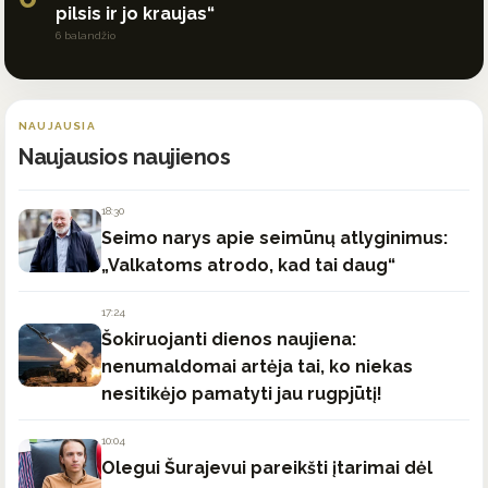
pilsis ir jo kraujas“
6 balandžio
NAUJAUSIA
Naujausios naujienos
18:30
Seimo narys apie seimūnų atlyginimus:
„Valkatoms atrodo, kad tai daug“
17:24
Šokiruojanti dienos naujiena:
nenumaldomai artėja tai, ko niekas
nesitikėjo pamatyti jau rugpjūtį!
10:04
Olegui Šurajevui pareikšti įtarimai dėl