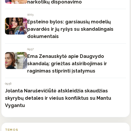
narkotikų disponavimo
10:03
Epsteino bylos: garsiausių modelių
pavardės ir jų ryšys su skandalingais
dokumentais
09:57
Ema Zenauskytė apie Daugvydo
skandalą: griežtas atsiribojimas ir
raginimas stiprinti įstatymus
09:56
Jolanta Naruševičiūtė atskleidžia skaudžias
skyrybų detales ir viešus konfliktus su Mantu
Vygantu
TEMOS