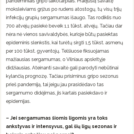
pandeminiais gripo laikotarpiais. Praėjusią savaitę
moksleiviams grįžus po rudens atostogų, tų visų trijų
infekcijų grupių sergamumas išaugo. Tas rodiklis nuo
700 atvejų pasiekė beveik 1,1 tūkst. atvejų. Tačiau dar
nėra nė vienos savivaldybės, kurioje būtų pasiektas
epideminis slenkstis, kai turėtų sirgti 1,5 tūkst. asmenų
per 100 tūkst. gyventojų. Telšiuose fiksuojamas
mažiausias sergamumas, o Vilniaus apskrityje
didžiausias. Ateinanti savaitė gali parodyti nebūtinai
kylančią prognozę. Tačiau prisiminus gripo sezonus
prieš pandemiją, tai jeigu jau prasidėdavo tas
sergamumo didėjimas, jis kartais pasiekdavo ir
epidemijas.
– Jei sergamumas šiomis ligomis yra toks
ankstyvas ir intensyvus, gal šių ligų sezonas ir