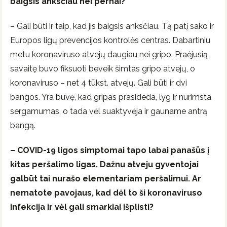
baigsis anksčiau nei pernai?
– Gali būti ir taip, kad jis baigsis anksčiau. Tą patį sako ir
Europos ligų prevencijos kontrolės centras. Dabartiniu
metu koronaviruso atvejų daugiau nei gripo. Praėjusią
savaitę buvo fiksuoti beveik šimtas gripo atvejų, o
koronaviruso – net 4 tūkst. atvejų. Gali būti ir dvi
bangos. Yra buvę, kad gripas prasideda, lyg ir nurimsta
sergamumas, o tada vėl suaktyvėja ir gauname antrą
bangą.
– COVID-19 ligos simptomai tapo labai panašūs į
kitas peršalimo ligas. Dažnu atveju gyventojai
galbūt tai nurašo elementariam peršalimui. Ar
nematote pavojaus, kad dėl to ši koronaviruso
infekcija ir vėl gali smarkiai išplisti?