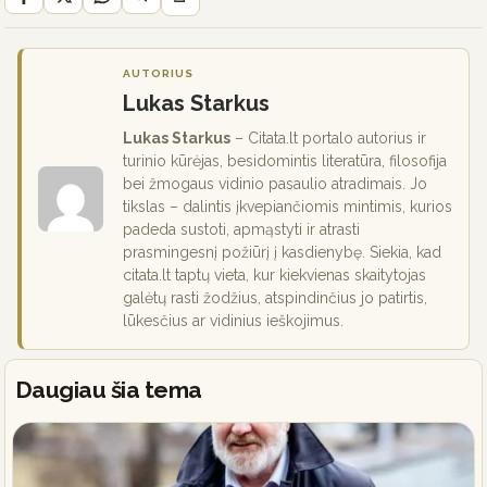
AUTORIUS
Lukas Starkus
Lukas Starkus
– Citata.lt portalo autorius ir
turinio kūrėjas, besidomintis literatūra, filosofija
bei žmogaus vidinio pasaulio atradimais. Jo
tikslas – dalintis įkvepiančiomis mintimis, kurios
padeda sustoti, apmąstyti ir atrasti
prasmingesnį požiūrį į kasdienybę. Siekia, kad
citata.lt taptų vieta, kur kiekvienas skaitytojas
galėtų rasti žodžius, atspindinčius jo patirtis,
lūkesčius ar vidinius ieškojimus.
Daugiau šia tema