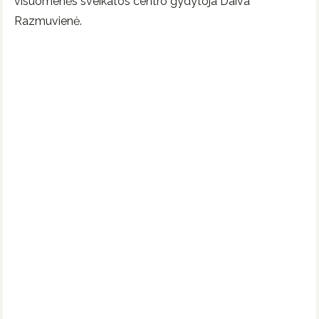
visuomenės sveikatos centro gydytoja Daiva
Razmuvienė.