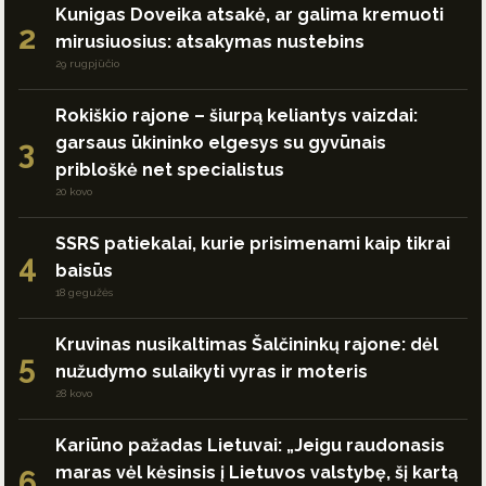
Kunigas Doveika atsakė, ar galima kremuoti
2
mirusiuosius: atsakymas nustebins
29 rugpjūčio
Rokiškio rajone – šiurpą keliantys vaizdai:
garsaus ūkininko elgesys su gyvūnais
3
pribloškė net specialistus
20 kovo
SSRS patiekalai, kurie prisimenami kaip tikrai
4
baisūs
18 gegužės
Kruvinas nusikaltimas Šalčininkų rajone: dėl
5
nužudymo sulaikyti vyras ir moteris
28 kovo
Kariūno pažadas Lietuvai: „Jeigu raudonasis
maras vėl kėsinsis į Lietuvos valstybę, šį kartą
6