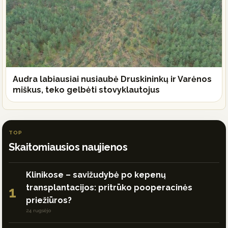
Audra labiausiai nusiaubė Druskininkų ir Varėnos
miškus, teko gelbėti stovyklautojus
TOP
Skaitomiausios naujienos
Klinikose – savižudybė po kepenų
transplantacijos: pritrūko pooperacinės
1
priežiūros?
24 rugsėjo