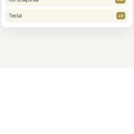
Testai
49