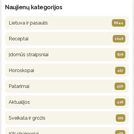
Naujienų kategorijos
Lietuva ir pasaulis
8644
Receptai
1048
Įdomūs straipsniai
878
Horoskopai
457
Patarimai
456
Aktualijos
428
Sveikata ir grožis
275
Kiti straipsniai
188