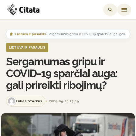
Skip
to
/
Lietuva ir pasaulis
/
Sergamumas gripu ir COVID-19 sparčiai auga: gali prireikti ribojimų?
content
LIETUVA IR PASAULIS
Sergamumas gripu ir
COVID-19 sparčiai auga:
gali prireikti ribojimų?
Lukas Starkus
2024-09-14 14:09