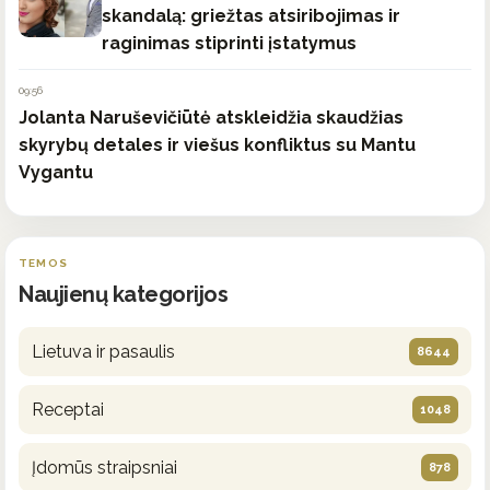
skandalą: griežtas atsiribojimas ir
raginimas stiprinti įstatymus
09:56
Jolanta Naruševičiūtė atskleidžia skaudžias
skyrybų detales ir viešus konfliktus su Mantu
Vygantu
TEMOS
Naujienų kategorijos
Lietuva ir pasaulis
8644
Receptai
1048
Įdomūs straipsniai
878