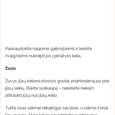
Pasinaudokite naujomis galimybėmis ir leiskite
žvaigždėms nukreipti jus į pilnatvės kelią.
Žuvis
Žuvys, jūsų kelionė klostosi gražiai, priartindama jus prie
jūsų siekių. Būkite susikaupę – neleiskite niekam
atitraukti jūsų nuo jūsų kelio.
Turite visas sėkmei reikalingas savybes, o sėkmė tvirtai