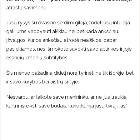
atrastą savimonę.
Jūsų ryšys su dvasine šerdimi gilėja, todėl jūsų intuicija
gali jums vadovauti aiškiau nei bet kada anksčiau.
Įžvalgos, kurios anksčiau atrodė neaiškios, dabar
pasiekiamos, nes išmokote suvokti savo aplinkos ir joje
esančių žmonių subtilybes.
Šis mėnuo pažadina didelį norą tyrinėti ne tik išorėje, bet
ir savo kūrybos bei aistrų srityje.
Nesvarbu, ar laikote save menininku, ar ne, jus traukia
kurti ir išreikšti save būdais, kurie įkūnija jūsų tikrąjį „aš“.