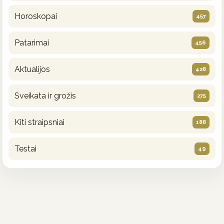
Horoskopai
457
Patarimai
456
Aktualijos
428
Sveikata ir grožis
275
Kiti straipsniai
188
Testai
49