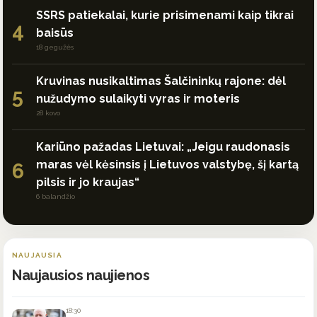
SSRS patiekalai, kurie prisimenami kaip tikrai
4
baisūs
18 gegužės
Kruvinas nusikaltimas Šalčininkų rajone: dėl
5
nužudymo sulaikyti vyras ir moteris
28 kovo
Kariūno pažadas Lietuvai: „Jeigu raudonasis
maras vėl kėsinsis į Lietuvos valstybę, šį kartą
6
pilsis ir jo kraujas“
6 balandžio
NAUJAUSIA
Naujausios naujienos
18:30