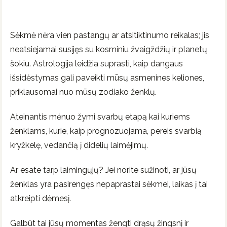
Sėkmė nėra vien pastangų ar atsitiktinumo reikalas; jis
neatsiejamai susijęs su kosminiu žvaigždžių ir planetų
šokiu. Astrologija leidžia suprasti, kaip dangaus
išsidėstymas gali paveikti mūsų asmenines keliones,
priklausomai nuo mūsų zodiako ženklų.
Ateinantis mėnuo žymi svarbų etapą kai kuriems
ženklams, kurie, kaip prognozuojama, pereis svarbią
kryžkelę, vedančią į didelių laimėjimų.
Ar esate tarp laimingųjų? Jei norite sužinoti, ar jūsų
ženklas yra pasirengęs nepaprastai sėkmei, laikas į tai
atkreipti dėmesį.
Galbūt tai jūsų momentas žengti drąsų žingsnį ir