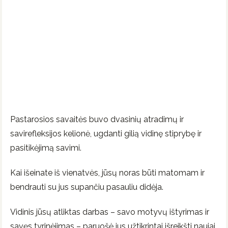
Pastarosios savaitės buvo dvasinių atradimų ir
savirefleksijos kelionė, ugdanti gilią vidinę stiprybę ir
pasitikėjimą savimi.
Kai išeinate iš vienatvės, jūsų noras būti matomam ir
bendrauti su jus supančiu pasauliu didėja.
Vidinis jūsų atliktas darbas – savo motyvų ištyrimas ir
savęs tyrinėjimas – paruošė jus užtikrintai išreikšti naujai