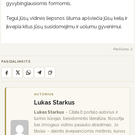
gyvybingiausiomis formomis.
Tegul jūsų vidinės liepsnos šiluma apšviečia jūsų kelią ir
įkvepia kitus jūsų susidomėjimu ir uolumu gyvenimui.
Peržiūros: 2
PASIDALINKITE
AUTORIUS
Lukas Starkus
Lukas Starkus
– Citata.lt portalo autorius ir
turinio kūrėjas, besidomintis literatūra, filosofija
bei žmogaus vidinio pasaulio atradimais. Jo
tikslas – dalintis įkvepiančiomis mintimis, kurios