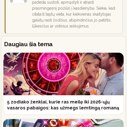
padeda sustoti, apmąstyti ir atrasti
prasmingesnį požiūrį į kasdienybę. Siekia, kad
citata.lt taptų vieta, kur kiekvienas skaitytojas
galėtų rasti žodžius, atspindinčius jo patirtis,
lūkesčius ar vidinius ieškojimus.
Daugiau šia tema
5 zodiako ženklai, kurie ras meilę iki 2026-ųjų
vasaros pabaigos: kas užmegs lemtingą romaną