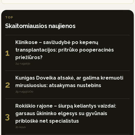
TOP
Skaitomiausios naujienos
Klinikose – savižudybė po kepenų
transplantacijos: pritrūko pooperacinės
1
priežiūros?
24 rugsėjo
Kunigas Doveika atsakė, ar galima kremuoti
2
mirusiuosius: atsakymas nustebins
29 rugpjūčio
Rokiškio rajone – šiurpą keliantys vaizdai:
garsaus ūkininko elgesys su gyvūnais
3
pribloškė net specialistus
20 kovo