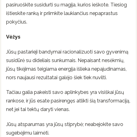
pasiruoškite susidurti su magija, kurios ieškote. Tiesiog
ištieskite ranką ir priimkite laukiančius nepaprastus
pokyčius.
Vėžys
Jūsų pastarieji bandymai racionalizuoti savo gyvenimą
susidūrė su dideliais sunkumais. Nepaisant nesėkmių,
jūsų tikėjimas teigiama energija išlieka nepajudinamas,
nors naujausi rezultatai galėjo šiek tiek nuvilti.
Tačiau galia pakeisti savo aplinkybes yra visiškai jūsų
rankose, ir jūs esate pasirengęs atlikti šią transformaciją,
net jei tai tektų daryti vienas.
Jūsų atsparumas yra jūsų stiprybė; neabejokite savo
sugebėjimu laimėti.