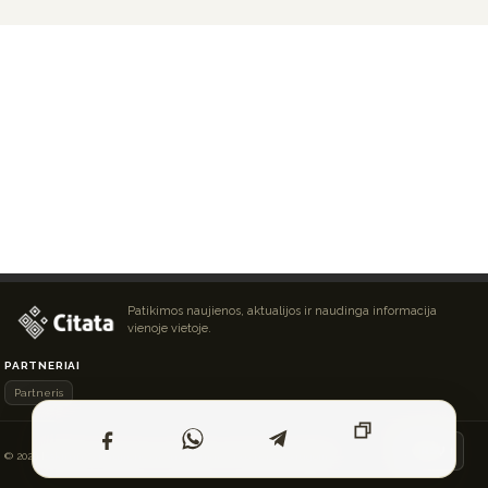
Patikimos naujienos, aktualijos ir naudinga informacija
vienoje vietoje.
PARTNERIAI
Partneris
Į VIRŠŲ ↑
© 2026 Išskirtinės naujienos ir straipsniai. Visos teisės saugomos.