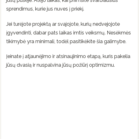
jūsų pusėje. Atėjo laikas, kai priimsite svarbiausius
sprendimus, kurie jus nuves į priekį.
Jei turėjote projektą ar svajojote, kurių nedvejojote
įgyvendinti, dabar pats laikas imtis veiksmų. Nesėkmės
tikimybė yra minimali, todėl pasitikėkite šia galimybe.
Įeinate į atjaunėjimo ir atsinaujinimo etapą, kuris pakelia
jūsų dvasią ir nuspalvina jūsų požiūrį optimizmu.