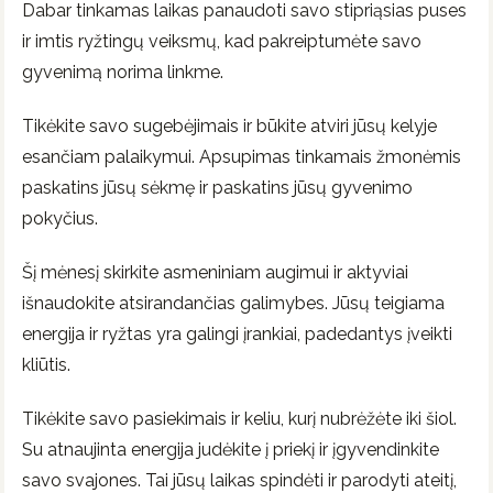
Dabar tinkamas laikas panaudoti savo stipriąsias puses
ir imtis ryžtingų veiksmų, kad pakreiptumėte savo
gyvenimą norima linkme.
Tikėkite savo sugebėjimais ir būkite atviri jūsų kelyje
esančiam palaikymui. Apsupimas tinkamais žmonėmis
paskatins jūsų sėkmę ir paskatins jūsų gyvenimo
pokyčius.
Šį mėnesį skirkite asmeniniam augimui ir aktyviai
išnaudokite atsirandančias galimybes. Jūsų teigiama
energija ir ryžtas yra galingi įrankiai, padedantys įveikti
kliūtis.
Tikėkite savo pasiekimais ir keliu, kurį nubrėžėte iki šiol.
Su atnaujinta energija judėkite į priekį ir įgyvendinkite
savo svajones. Tai jūsų laikas spindėti ir parodyti ateitį,