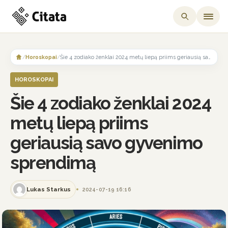
Skip
to
/
Horoskopai
/
Šie 4 zodiako ženklai 2024 metų liepą priims geriausią savo gyvenimo sprendimą
content
HOROSKOPAI
Šie 4 zodiako ženklai 2024
metų liepą priims
geriausią savo gyvenimo
sprendimą
Lukas Starkus
2024-07-19 16:16