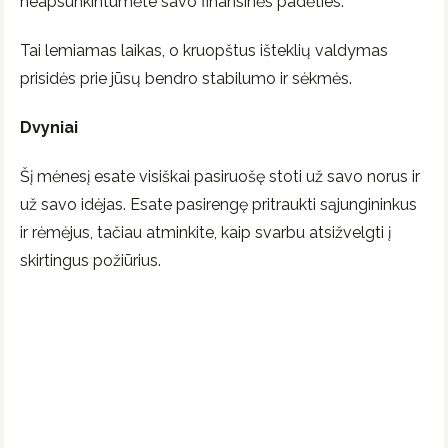
neapsunkintumėte savo finansinės padėties.
Tai lemiamas laikas, o kruopštus išteklių valdymas
prisidės prie jūsų bendro stabilumo ir sėkmės.
Dvyniai
Šį mėnesį esate visiškai pasiruošę stoti už savo norus ir
už savo idėjas. Esate pasirengę pritraukti sąjungininkus
ir rėmėjus, tačiau atminkite, kaip svarbu atsižvelgti į
skirtingus požiūrius.