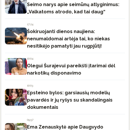
Seimo narys apie seimūnų atlyginimus:
„Valkatoms atrodo, kad tai daug“
17:24
Šokiruojanti dienos naujiena:
nenumaldomai artėja tai, ko niekas
nesitikėjo pamatyti jau rugpjūtį!
10:04
Olegui Šurajevui pareikšti įtarimai dėl
narkotikų disponavimo
10:03
Epsteino bylos: garsiausių modelių
pavardės ir jų ryšys su skandalingais
dokumentais
09:57
Ema Zenauskytė apie Daugvydo