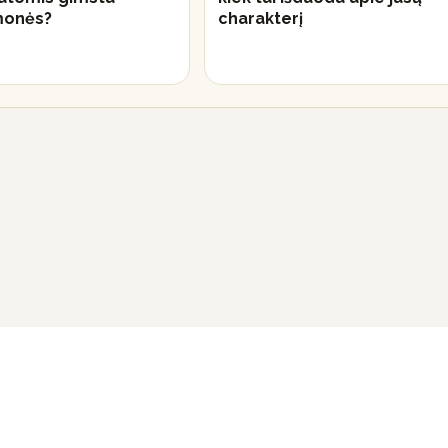
monės?
charakterį