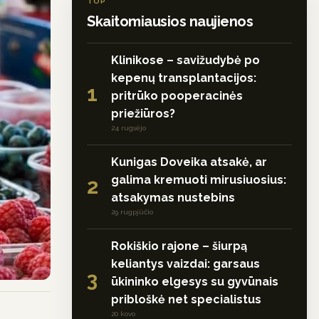
TOP
Skaitomiausios naujienos
Klinikose – savižudybė po
kepenų transplantacijos:
1
pritrūko pooperacinės
priežiūros?
24 rugsėjo
Kunigas Doveika atsakė, ar
galima kremuoti mirusiuosius:
2
atsakymas nustebins
29 rugpjūčio
Rokiškio rajone – šiurpą
keliantys vaizdai: garsaus
3
ūkininko elgesys su gyvūnais
pribloškė net specialistus
20 kovo