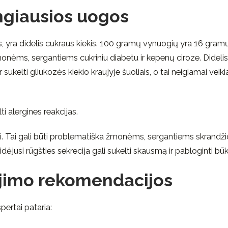
ngiausios uogos
s, yra didelis cukraus kiekis. 100 gramų vynuogių yra 16 gram
onėms, sergantiems cukriniu diabetu ir kepenų ciroze. Didelis
sukelti gliukozės kiekio kraujyje šuoliais, o tai neigiamai veiki
i alergines reakcijas.
i. Tai gali būti problematiška žmonėms, sergantiems skrandži
jusi rūgšties sekrecija gali sukelti skausmą ir pabloginti būk
jimo rekomendacijos
pertai pataria: