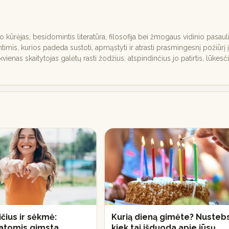
nio kūrėjas, besidomintis literatūra, filosofija bei žmogaus vidinio pasaul
ntimis, kurios padeda sustoti, apmąstyti ir atrasti prasmingesnį požiūrį į
ekvienas skaitytojas galėtų rasti žodžius, atspindinčius jo patirtis, lūkesč
čius ir sėkmė:
Kurią dieną gimėte? Nustebs
datomis gimsta
kiek tai išduoda apie jūsų