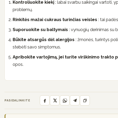
Kontroliuokite kiekį
: labai svarbu saikingai vartoti
problemų.
Rinkitės mažai cukraus turinčias veisles
: tai padės
Suporuokite su baltymais
: vynuogių derinimas su bal
Būkite atsargūs dėl alergijos
: žmonės, turintys poli
stebėti savo simptomus.
Apribokite vartojimą, jei turite virškinimo trakto
opos.
PASIDALINKITE