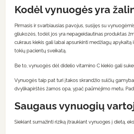
Kodėl vynuogės yra žali
Pirmasis ir svarbiausias pavojus, susijęs su vynuogėmi
gliukozės, todėl jos yra nepageidautinas produktas žm
cukraus kiekis gali labai apsunkinti medžiagų apykaitą ir 
tokių pacientų sveikatą.
Be to, vynuogės dėl didelio vitamino C kiekio gali sukelt
Vynuogės taip pat turi įtakos skrandžio sulčių gamyba
dvylikapirštės žarnos opa, ypač paūmėjimo metu. Padidė
Saugaus vynuogių varto
Siekiant sumažinti riziką įtraukiant vynuoges į dietą, eks