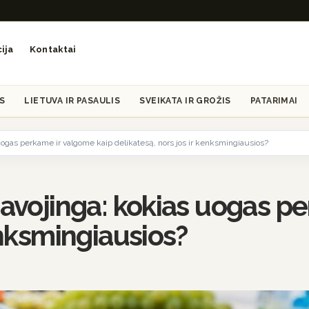
ija
Kontaktai
S
LIETUVA IR PASAULIS
SVEIKATA IR GROŽIS
PATARIMAI
 uogas perkame ir valgome kaip delikatesą, nors jos ir kenksmingiausios?
pavojinga: kokias uogas p
enksmingiausios?