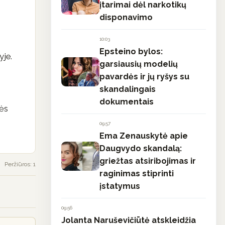
įtarimai dėl narkotikų
disponavimo
10:03
Epsteino bylos:
yje.
garsiausių modelių
pavardės ir jų ryšys su
skandalingais
dokumentais
nės
09:57
Ema Zenauskytė apie
Daugvydo skandalą:
griežtas atsiribojimas ir
Peržiūros: 1
raginimas stiprinti
įstatymus
09:56
Jolanta Naruševičiūtė atskleidžia