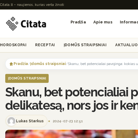
Citata.lt – naujienos, kurias verta žinoti
Pradžia
Apie mus
Informac
HOROSKOPAI
RECEPTAI
ĮDOMŪS STRAIPSNIAI
AKTUALIJO
Skip
to
Pradžia
/
Įdomūs straipsniai
/
Skanu, bet potencialiai pavojinga: kokias
content
ĮDOMŪS STRAIPSNIAI
Skanu, bet potencialiai 
delikatesą, nors jos ir k
Lukas Starkus
2024-07-23 12:51