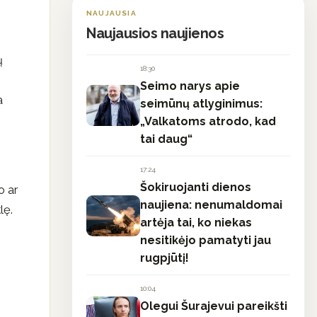
NAUJAUSIA
Naujausios naujienos
ų
18:30
Seimo narys apie
a
seimūnų atlyginimus:
„Valkatoms atrodo, kad
tai daug“
17:24
Šokiruojanti dienos
o ar
naujiena: nenumaldomai
lę.
artėja tai, ko niekas
nesitikėjo pamatyti jau
rugpjūtį!
10:04
Olegui Šurajevui pareikšti