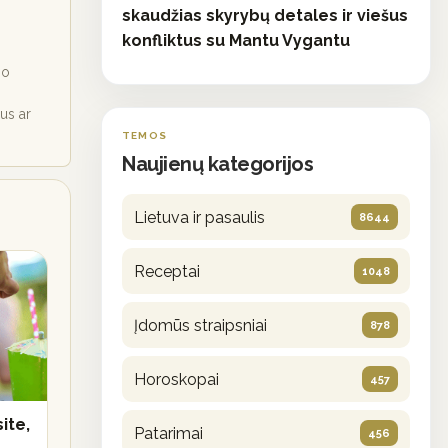
skaudžias skyrybų detales ir viešus
konfliktus su Mantu Vygantu
io
ius ar
TEMOS
Naujienų kategorijos
Lietuva ir pasaulis
8644
Receptai
1048
Įdomūs straipsniai
878
Horoskopai
457
ite,
Patarimai
456