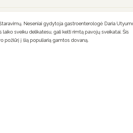
ieštaravimų. Neseniai gydytoja gastroenterologė Daria Utyu
laiko sveiku delikatesu, gali kelti rimtą pavojų sveikatai. Šis
avo požiūrį į šią populiarią gamtos dovaną.