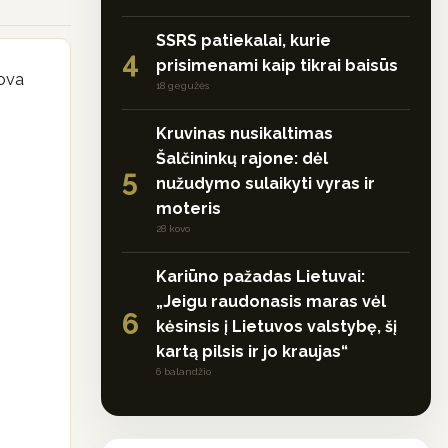
SSRS patiekalai, kurie
4
prisimenami kaip tikrai baisūs
mova
18 gegužės
Kruvinas nusikaltimas
Šalčininkų rajone: dėl
5
nužudymo sulaikyti vyras ir
moteris
28 kovo
Kariūno pažadas Lietuvai:
„Jeigu raudonasis maras vėl
6
kėsinsis į Lietuvos valstybę, šį
kartą pilsis ir jo kraujas“
6 balandžio