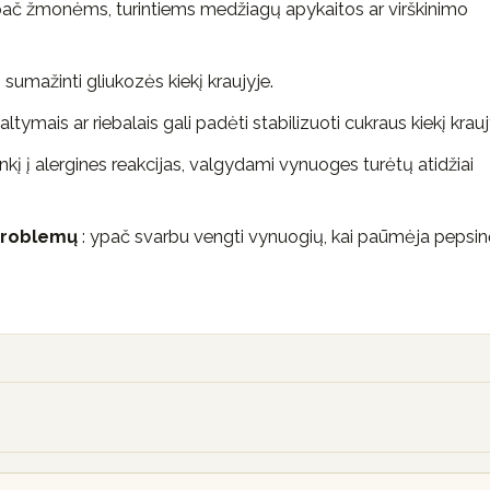
, ypač žmonėms, turintiems medžiagų apykaitos ar virškinimo
 sumažinti gliukozės kiekį kraujyje.
tymais ar riebalais gali padėti stabilizuoti cukraus kiekį krauj
nkį į alergines reakcijas, valgydami vynuoges turėtų atidžiai
 problemų
: ypač svarbu vengti vynuogių, kai paūmėja pepsi