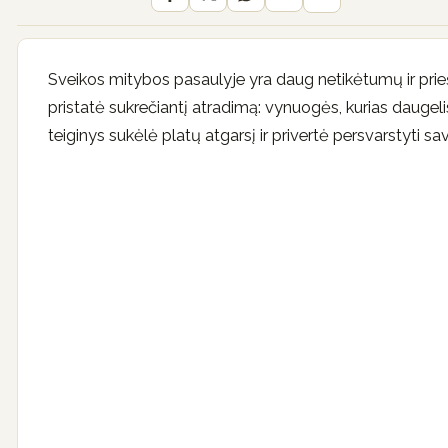
Sveikos mitybos pasaulyje yra daug netikėtumų ir pr
pristatė sukrečiantį atradimą: vynuogės, kurias daugelis 
teiginys sukėlė platų atgarsį ir privertė persvarstyti s