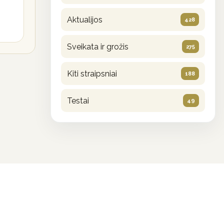
Aktualijos
428
Sveikata ir grožis
275
Kiti straipsniai
188
Testai
49