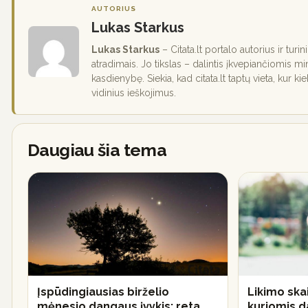
AUTORIUS
Lukas Starkus
Lukas Starkus
– Citata.lt portalo autorius ir turi
atradimais. Jo tikslas – dalintis įkvepiančiomis mi
kasdienybę. Siekia, kad citata.lt taptų vieta, kur ki
vidinius ieškojimus.
Daugiau šia tema
Įspūdingiausias birželio
Likimo skai
mėnesio dangaus įvykis: reta
kuriomis 