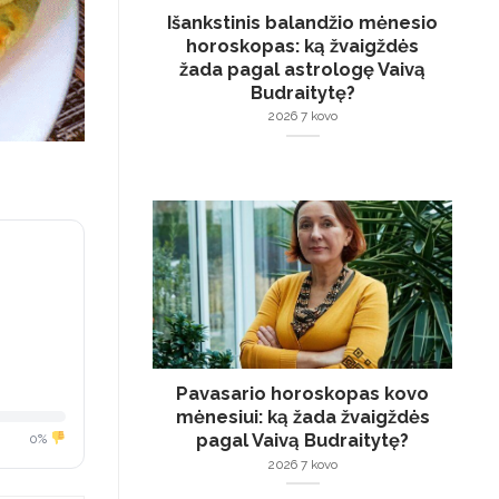
Išankstinis balandžio mėnesio
horoskopas: ką žvaigždės
žada pagal astrologę Vaivą
Budraitytę?
2026 7 kovo
Pavasario horoskopas kovo
mėnesiui: ką žada žvaigždės
pagal Vaivą Budraitytę?
0%
2026 7 kovo