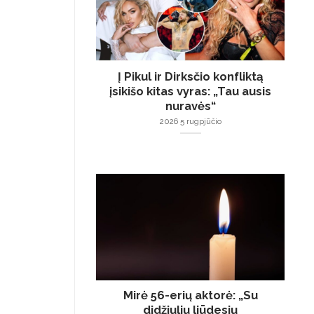
Į Pikul ir Dirksčio konfliktą
įsikišo kitas vyras: „Tau ausis
nuravės“
2026 5 rugpjūčio
Mirė 56-erių aktorė: „Su
didžiuliu liūdesiu