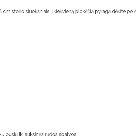
0,8 cm storio sluoksniais, į kiekvieną plokščią pyragą dėkite po
ejų pusių iki auksinės rudos spalvos.