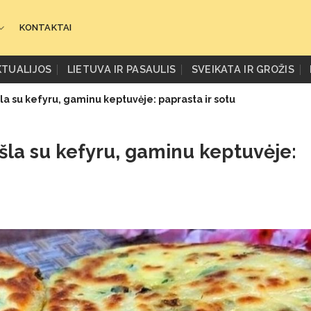
KONTAKTAI
KTUALIJOS
LIETUVA IR PASAULIS
SVEIKATA IR GROŽIS
šla su kefyru, gaminu keptuvėje: paprasta ir sotu
ešla su kefyru, gaminu keptuvėje: