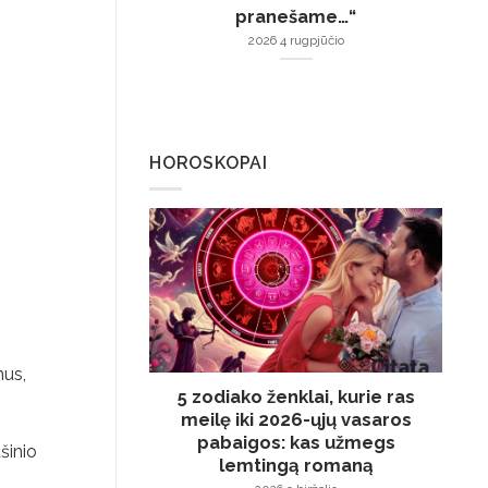
pranešame…“
2026 4 rugpjūčio
HOROSKOPAI
nus,
5 zodiako ženklai, kurie ras
meilę iki 2026-ųjų vasaros
pabaigos: kas užmegs
šinio
lemtingą romaną