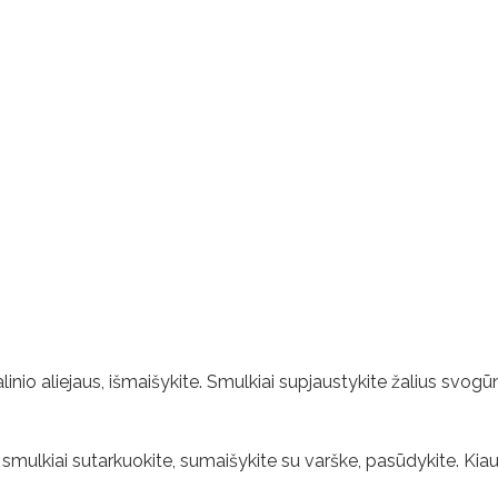
ugalinio aliejaus, išmaišykite. Smulkiai supjaustykite žalius svogū
į smulkiai sutarkuokite, sumaišykite su varške, pasūdykite. Kiau