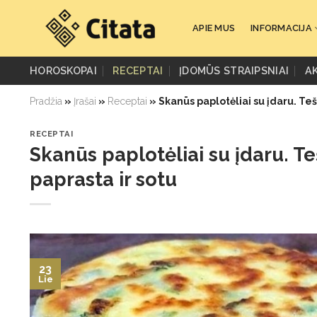
Skip
to
APIE MUS
INFORMACIJA
content
HOROSKOPAI
RECEPTAI
ĮDOMŪS STRAIPSNIAI
A
Pradžia
»
Įrašai
»
Receptai
»
Skanūs paplotėliai su įdaru. Te
RECEPTAI
Skanūs paplotėliai su įdaru. T
paprasta ir sotu
23
Lie