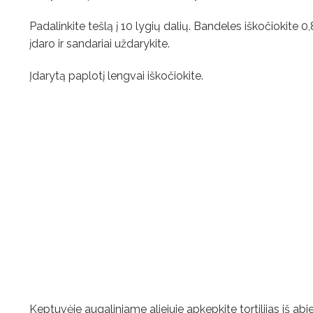
Padalinkite tešlą į 10 lygių dalių. Bandeles iškočiokite 
įdaro ir sandariai uždarykite.
Įdarytą paplotį lengvai iškočiokite.
Keptuvėje augaliniame aliejuje apkepkite tortilijas iš abi