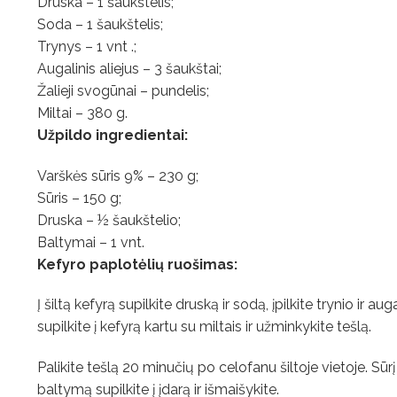
Druska – 1 šaukštelis;
Soda – 1 šaukštelis;
Trynys – 1 vnt .;
Augalinis aliejus – 3 šaukštai;
Žalieji svogūnai – pundelis;
Miltai – 380 g.
Užpildo ingredientai:
Varškės sūris 9% – 230 g;
Sūris – 150 g;
Druska – ½ šaukštelio;
Baltymai – 1 vnt.
Kefyro paplotėlių ruošimas:
Į šiltą kefyrą supilkite druską ir sodą, įpilkite trynio ir a
supilkite į kefyrą kartu su miltais ir užminkykite tešlą.
Palikite tešlą 20 minučių po celofanu šiltoje vietoje. Sūr
baltymą supilkite į įdarą ir išmaišykite.