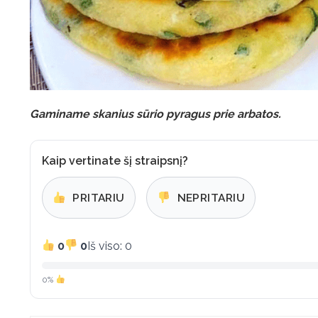
Gaminame skanius sūrio pyragus prie arbatos.
Kaip vertinate šį straipsnį?
PRITARIU
NEPRITARIU
0
0
Iš viso: 0
0%