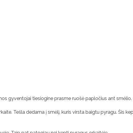
kumos gyventojai tiesiogine prasme ruošė papločius ant smėlio.
orkaite. Tešla dedama į smėlį, kuris virsta baigtu pyragu. Šis k
ėje. Taip pat patogiau nei kepti pyragus orkaitėje.