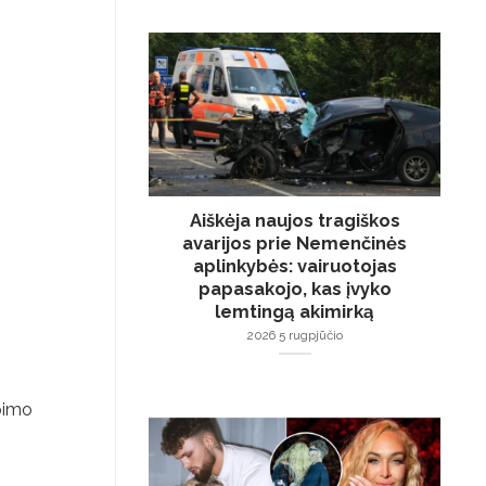
Aiškėja naujos tragiškos
avarijos prie Nemenčinės
aplinkybės: vairuotojas
papasakojo, kas įvyko
lemtingą akimirką
2026 5 rugpjūčio
epimo