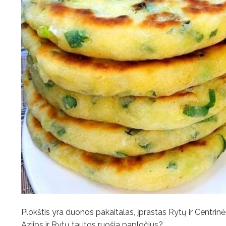
Plokštis yra duonos pakaitalas, įprastas Rytų ir Centr
Azijos ir Rytų tautos ruošia papločius?