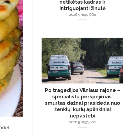
netikėtas kadras ir
intriguojanti žinutė
2026 5 rugpjūčio
Po tragedijos Vilniaus rajone –
specialistų perspėjimas:
smurtas dažnai prasideda nuo
ženklų, kurių aplinkiniai
nepastebi
2026 5 rugpjūčio
Kodėl