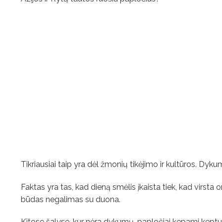
Tikriausiai taip yra dėl žmonių tikėjimo ir kultūros. Dy
Faktas yra tas, kad dieną smėlis įkaista tiek, kad virsta 
būdas negalimas su duona.
Kitose šalyse, kur nėra dykumų, papločiai kepami keptuv