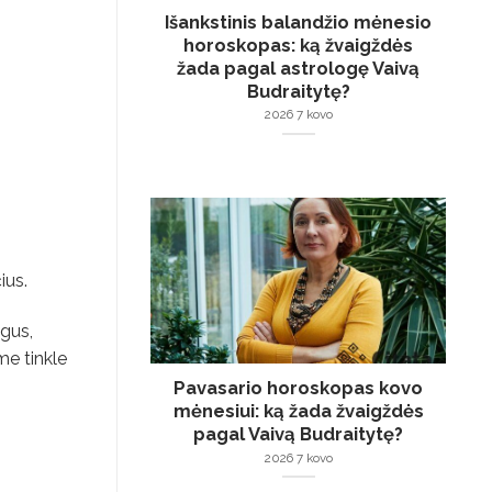
Išankstinis balandžio mėnesio
horoskopas: ką žvaigždės
žada pagal astrologę Vaivą
Budraitytę?
2026 7 kovo
ius.
ugus,
me tinkle
Pavasario horoskopas kovo
mėnesiui: ką žada žvaigždės
pagal Vaivą Budraitytę?
2026 7 kovo