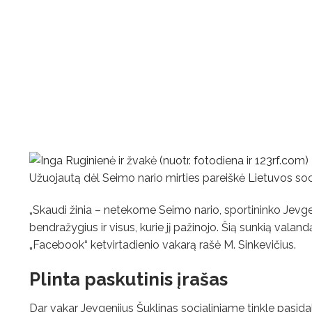
Užuojautą dėl Seimo nario mirties pareiškė
Lietuvos
soc
„Skaudi žinia – netekome Seimo nario, sportininko Jevgen
bendražygius ir visus, kurie jį pažinojo. Šią sunkią valand
„Facebook“ ketvirtadienio vakarą rašė M. Sinkevičius.
Plinta paskutinis įrašas
Dar vakar Jevgenijus Šuklinas socialiniame tinkle pasidali