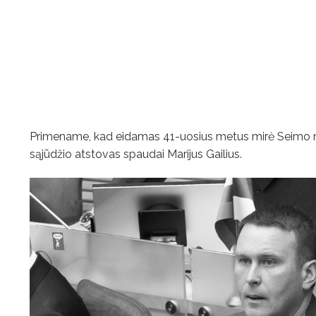
Primename, kad eidamas 41-uosius metus mirė Seimo narys
sąjūdžio atstovas spaudai Marijus Gailius.