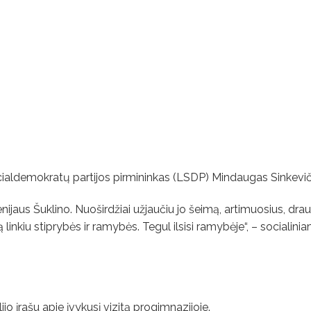
ialdemokratų partijos pirmininkas (LSDP) Mindaugas Sinkevič
ijaus Šuklino. Nuoširdžiai užjaučiu jo šeimą, artimuosius, dra
ą linkiu stiprybės ir ramybės. Tegul ilsisi ramybėje“, – socialinia
jo įrašu apie įvykusį vizitą progimnazijoje.