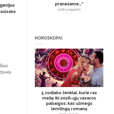
pranešame…“
genijus
2026 4 rugpjūčio
pasisakė
HOROSKOPAI
 Šiuo
adovės
5 zodiako ženklai, kurie ras
meilę iki 2026-ųjų vasaros
pabaigos: kas užmegs
lemtingą romaną