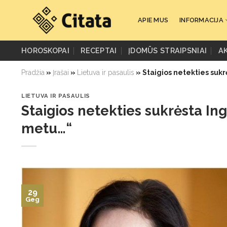
Skip
to
APIE MUS
INFORMACIJA
content
HOROSKOPAI
RECEPTAI
ĮDOMŪS STRAIPSNIAI
A
Pradžia
»
Įrašai
»
Lietuva ir pasaulis
»
Staigios netekties sukr
LIETUVA IR PASAULIS
Staigios netekties sukrėsta In
metu…“
29
Geg