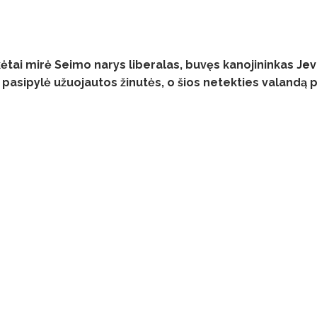
kėtai mirė Seimo narys liberalas, buvęs kanojininkas
Jev
 pasipylė užuojautos žinutės, o šios netekties valandą 