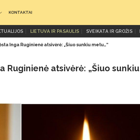
KONTAKTAI
KTUALIJOS
LIETUVA IR PASAULIS
SVEIKATA IR GROŽIS
ėsta Inga Ruginienė atsivėrė: „Šiuo sunkiu metu…“
ga Ruginienė atsivėrė: „Šiuo sunkiu