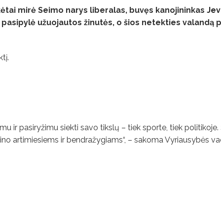
kėtai mirė Seimo narys liberalas, buvęs kanojininkas
Jev
 pasipylė užuojautos žinutės, o šios netekties valandą 
tį.
ir pasiryžimu siekti savo tikslų – tiek sporte, tiek politikoje.
uklino artimiesiems ir bendražygiams“, – sakoma Vyriausybės v