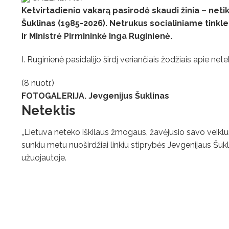
Ketvirtadienio vakarą pasirodė skaudi žinia – neti
Šuklinas
(1985-2026). Netrukus socialiniame tinkle
ir Ministrė Pirmininkė Inga Ruginienė.
I. Ruginienė pasidalijo širdį veriančiais žodžiais apie netek
(8 nuotr.)
FOTOGALERIJA. Jevgenijus Šuklinas
Netektis
„Lietuva neteko iškilaus žmogaus, žavėjusio savo veiklumu 
sunkiu metu nuoširdžiai linkiu stiprybės Jevgenijaus Š
užuojautoje.