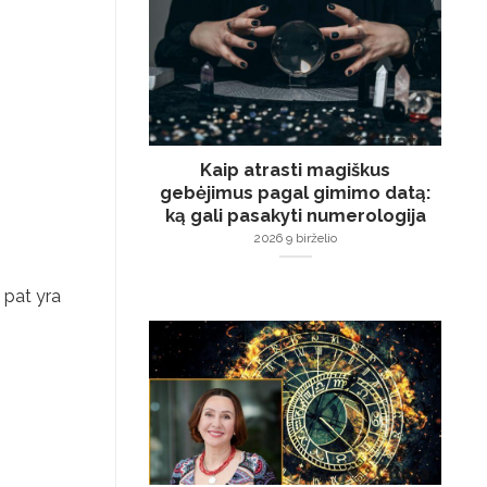
Kaip atrasti magiškus
gebėjimus pagal gimimo datą:
ką gali pasakyti numerologija
2026 9 birželio
p pat yra