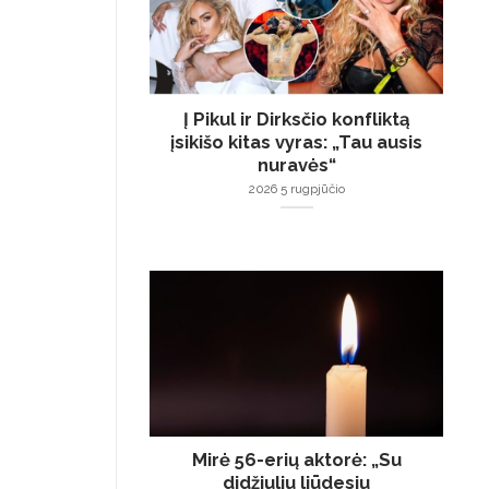
Į Pikul ir Dirksčio konfliktą
įsikišo kitas vyras: „Tau ausis
nuravės“
2026 5 rugpjūčio
Mirė 56-erių aktorė: „Su
didžiuliu liūdesiu