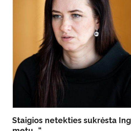
Staigios netekties sukrėsta In
metu…“