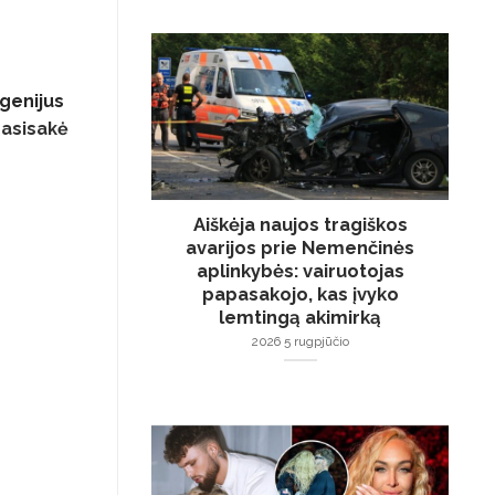
genijus
pasisakė
Aiškėja naujos tragiškos
avarijos prie Nemenčinės
aplinkybės: vairuotojas
papasakojo, kas įvyko
lemtingą akimirką
2026 5 rugpjūčio