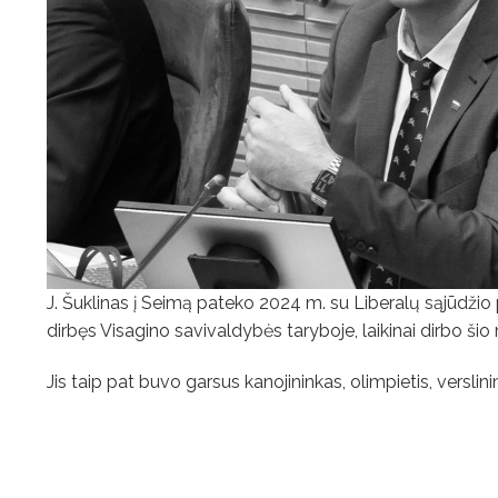
J. Šuklinas į Seimą pateko 2024 m. su Liberalų sąjūdžio part
dirbęs Visagino savivaldybės taryboje, laikinai dirbo ši
Jis taip pat buvo garsus kanojininkas, olimpietis, verslini