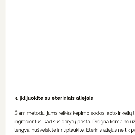
3. Įklijuokite su eteriniais aliejais
Šiam metodui jums reikės kepimo sodos, acto ir kelių la
ingredientus, kad susidarytų pasta. Drėgna kempine užt
lengvai nušveiskite ir nuplaukite. Eterinis aliejus ne t