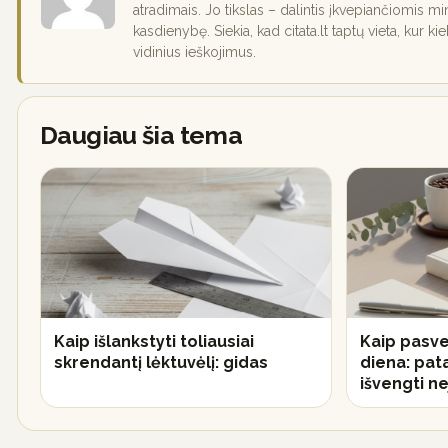
atradimais. Jo tikslas – dalintis įkvepiančiomis mi
kasdienybę. Siekia, kad citata.lt taptų vieta, kur ki
vidinius ieškojimus.
Daugiau šia tema
Kaip išlankstyti toliausiai
Kaip pasve
skrendantį lėktuvėlį: gidas
diena: pat
išvengti 