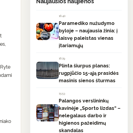
Naujausios naujienos
16:40
Paramediko nužudymo
byloje – naujausia žinia: į
t
laisvę paleistas vienas
es,
įtariamųjų
16:29
Plinta šiurpus planas:
. Ryte
rugpjūčio 15-ąją prasidės
indami
masinis sienos šturmas
15:53
Palangos verslininkų
kavinėje „Sporto lizdas“ –
nelegalaus darbo ir
oniako
higienos pažeidimų
skandalas