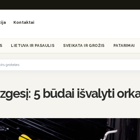
ija
Kontaktai
S
LIETUVA IR PASAULIS
SVEIKATA IR GROŽIS
PATARIMAI
itės groteles
zgesį: 5 būdai išvalyti ork