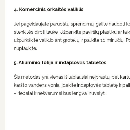
4. Komercinis orkaitės valiklis
Jei pageidaujate paruoštų sprendimų, galite naudoti ko
stenkitės dirbti lauke. Uždenkite paviršių plastiku ar lai
užpurkškite valiklio ant grotelių ir palikite 10 minučių. 
nuplaukite.
5. Aliuminio folija ir indaplovės tabletės
Šis metodas yra vienas iš labiausiai neįprastų, bet kartu 
karšto vandens vonią. Įdėkite indaplovės tabletę ir pali
– riebalai ir nešvarumai bus lengvai nuvalyti.