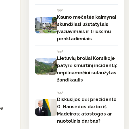
15:52
Kauno mečetės kaimynai
skundžiasi užstatytais
įvažiavimais ir triukšmu
penktadieniais
15:52
Lietuvių broliai Korsikoje
patyrė smurtinį incidentą:
nepilnamečiui sulaužytas
žandikaulis
15:52
Diskusijos dėl prezidento
G. Nausėdos darbo iš
te
Madeiros: atostogos ar
nuotolinis darbas?