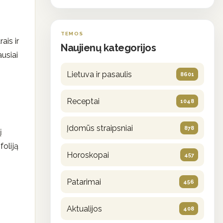
TEMOS
ais ir
Naujienų kategorijos
ausiai
Lietuva ir pasaulis
8601
Receptai
1048
Įdomūs straipsniai
878
į
foliją
Horoskopai
457
Patarimai
456
Aktualijos
408