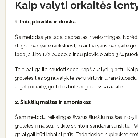
Kaip valyti orkaitės len
1. Indų ploviklis ir druska
Šis metodas yra labai paprastas ir veiksmingas. Norėd
dugno padėkite rankšluostį, o ant viršaus padėkite grote
tada įpilkite 1/2 puodelio indų ploviklio arba 3/4 puodeli
Taip pat galite naudoti soda ir apšlakstyti ją actu. Kai p
groteles tiesiog nuvalykite senu virtuviniu rankšluosči
atgal į orkaitę, groteles būtinai gerai išskalaukite.
2. Šiukšlių maišas ir amoniakas
Šiam metodui reikalingas švarus šiukšlių maišas ir 0,5
groteles į maišelį, įpilkite spirito ir sandariai suriškite
garai gali būti labai stiprūs. Tada tiesiog nuplaukite g