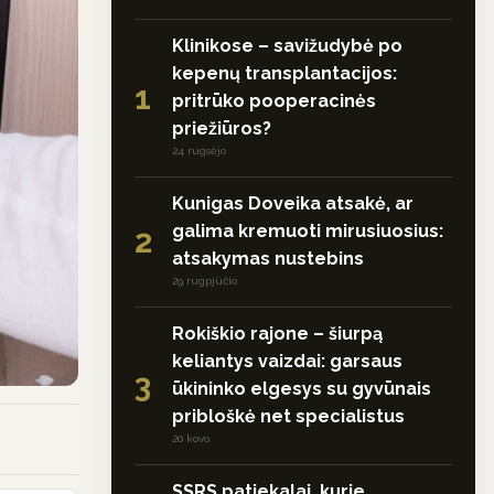
Klinikose – savižudybė po
kepenų transplantacijos:
1
pritrūko pooperacinės
priežiūros?
24 rugsėjo
Kunigas Doveika atsakė, ar
galima kremuoti mirusiuosius:
2
atsakymas nustebins
29 rugpjūčio
Rokiškio rajone – šiurpą
keliantys vaizdai: garsaus
3
ūkininko elgesys su gyvūnais
pribloškė net specialistus
20 kovo
SSRS patiekalai, kurie