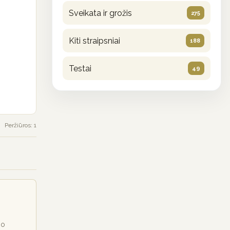
Sveikata ir grožis
275
Kiti straipsniai
188
Testai
49
Peržiūros: 1
io