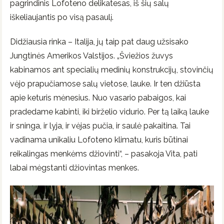
pagrindinis Lofoteno delikatesas, iš šių salų
iškeliaujantis po visą pasaulį.
Didžiausia rinka – Italija, jų taip pat daug užsisako
Jungtinės Amerikos Valstijos. „Šviežios žuvys
kabinamos ant specialių medinių konstrukcijų, stovinčių
vėjo prapučiamose salų vietose, lauke. Ir ten džiūsta
apie keturis mėnesius. Nuo vasario pabaigos, kai
pradedame kabinti, iki birželio vidurio. Per tą laiką lauke
ir sninga, ir lyja, ir vėjas pučia, ir saulė pakaitina. Tai
vadinama unikaliu Lofoteno klimatu, kuris būtinai
reikalingas menkėms džiovinti“, – pasakoja Vita, pati
labai mėgstanti džiovintas menkes.