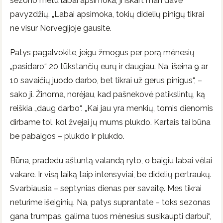
sezono metu labai apsimoka, ji iškart man davė
pavyzdžių. „Labai apsimoka, tokių didelių pinigų tikrai
ne visur Norvegijoje gausite.
Patys pagalvokite, jeigu žmogus per porą mėnesių
„pasidaro“ 20 tūkstančių eurų ir daugiau. Na, išeina 9 ar
10 savaičių juodo darbo, bet tikrai už gerus pinigus“, –
sako ji. Žinoma, norėjau, kad pašnekovė patikslintų, ką
reiškia „daug darbo“. „Kai jau yra menkių, tomis dienomis
dirbame tol, kol žvejai jų mums plukdo. Kartais tai būna
be pabaigos – plukdo ir plukdo.
Būna, pradedu aštuntą valandą ryto, o baigiu labai vėlai
vakare. Ir visą laiką taip intensyviai, be didelių pertraukų.
Svarbiausia – septynias dienas per savaitę. Mes tikrai
neturime išeiginių. Na, patys suprantate – toks sezonas
gana trumpas, galima tuos mėnesius susikaupti darbui“,