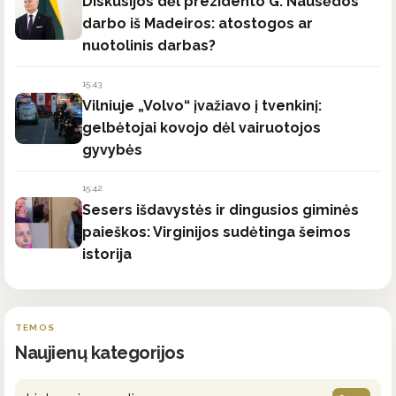
Diskusijos dėl prezidento G. Nausėdos
darbo iš Madeiros: atostogos ar
nuotolinis darbas?
15:43
Vilniuje „Volvo“ įvažiavo į tvenkinį:
gelbėtojai kovojo dėl vairuotojos
gyvybės
15:42
Sesers išdavystės ir dingusios giminės
paieškos: Virginijos sudėtinga šeimos
istorija
TEMOS
Naujienų kategorijos