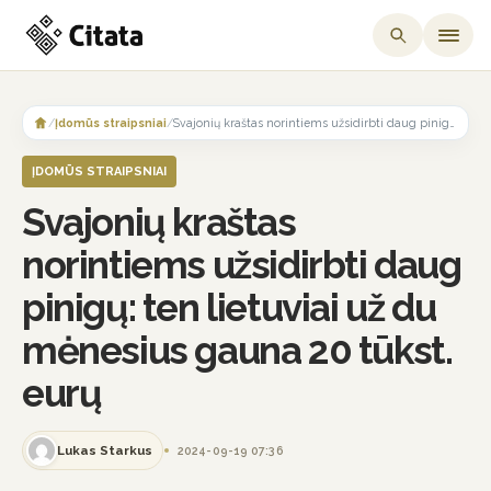
Skip
to
/
Įdomūs straipsniai
/
Svajonių kraštas norintiems užsidirbti daug pinigų: ten lietuviai už du mėnesius gauna 20 tūkst. eurų
content
ĮDOMŪS STRAIPSNIAI
Svajonių kraštas
norintiems užsidirbti daug
pinigų: ten lietuviai už du
mėnesius gauna 20 tūkst.
eurų
Lukas Starkus
2024-09-19 07:36