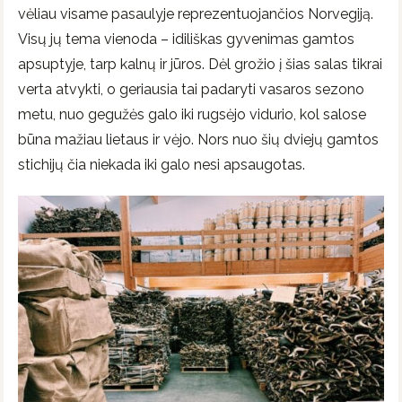
vėliau visame pasaulyje reprezentuojančios Norvegiją.
Visų jų tema vienoda – idiliškas gyvenimas gamtos
apsuptyje, tarp kalnų ir jūros. Dėl grožio į šias salas tikrai
verta atvykti, o geriausia tai padaryti vasaros sezono
metu, nuo gegužės galo iki rugsėjo vidurio, kol salose
būna mažiau lietaus ir vėjo. Nors nuo šių dviejų gamtos
stichijų čia niekada iki galo nesi apsaugotas.