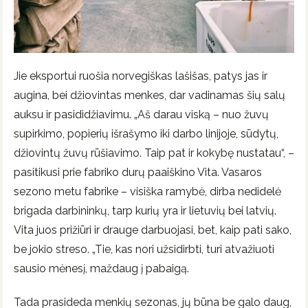
Jie eksportui ruošia norvegiškas lašišas, patys jas ir
augina, bei džiovintas menkes, dar vadinamas šių salų
auksu ir pasididžiavimu. „Aš darau viską – nuo žuvų
supirkimo, popierių išrašymo iki darbo linijoje, sūdytų,
džiovintų žuvų rūšiavimo. Taip pat ir kokybę nustatau“, –
pasitikusi prie fabriko durų paaiškino Vita. Vasaros
sezono metu fabrike – visiška ramybė, dirba nedidelė
brigada darbininkų, tarp kurių yra ir lietuvių bei latvių.
Vita juos prižiūri ir drauge darbuojasi, bet, kaip pati sako,
be jokio streso. „Tie, kas nori užsidirbti, turi atvažiuoti
sausio mėnesį, maždaug į pabaigą.
Tada prasideda menkių sezonas, jų būna be galo daug,