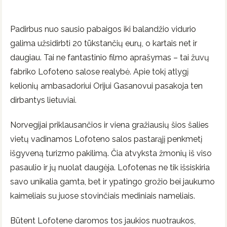
Padirbus nuo sausio pabaigos iki balandžio vidurio
galima užsidirbti 20 tūkstančių eurų, o kartais net ir
daugiau. Tai ne fantastinio filmo aprašymas – tai žuvų
fabriko Lofoteno salose realybė. Apie tokį atlygį
kelionių ambasadoriui Orijui Gasanovui pasakoja ten
dirbantys lietuviai.
Norvegijai priklausančios ir viena gražiausių šios šalies
vietų vadinamos Lofoteno salos pastarąjį penkmetį
išgyveną turizmo pakilimą. Čia atvyksta žmonių iš viso
pasaulio ir jų nuolat daugėja. Lofotenas ne tik išsiskiria
savo unikalia gamta, bet ir ypatingo grožio bei jaukumo
kaimeliais su juose stovinčiais mediniais nameliais.
Būtent Lofotene daromos tos jaukios nuotraukos,