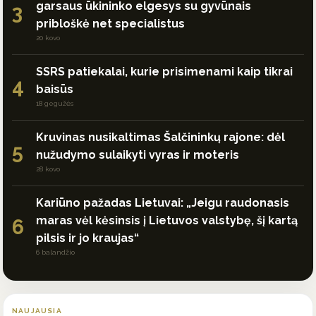
garsaus ūkininko elgesys su gyvūnais
3
pribloškė net specialistus
20 kovo
SSRS patiekalai, kurie prisimenami kaip tikrai
4
baisūs
18 gegužės
Kruvinas nusikaltimas Šalčininkų rajone: dėl
5
nužudymo sulaikyti vyras ir moteris
28 kovo
Kariūno pažadas Lietuvai: „Jeigu raudonasis
maras vėl kėsinsis į Lietuvos valstybę, šį kartą
6
pilsis ir jo kraujas“
6 balandžio
NAUJAUSIA