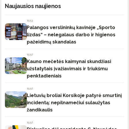
Naujausios naujienos
15:53
Palangos verslininkų kavinėje „Sporto
lizdas“ – nelegalaus darbo ir higienos
pažeidimų skandalas
15:52
Kauno mečetės kaimynai skundžiasi
užstatytais įvažiavimais ir triukšmu
penktadieniais
15:52
Lietuvių broliai Korsikoje patyrė smurtinį
incidentą: nepilnamečiui sulaužytas
žandikaulis
15:52