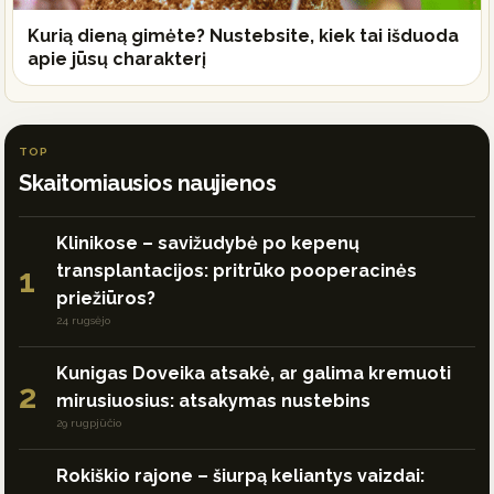
Kurią dieną gimėte? Nustebsite, kiek tai išduoda
apie jūsų charakterį
TOP
Skaitomiausios naujienos
Klinikose – savižudybė po kepenų
transplantacijos: pritrūko pooperacinės
1
priežiūros?
24 rugsėjo
Kunigas Doveika atsakė, ar galima kremuoti
2
mirusiuosius: atsakymas nustebins
29 rugpjūčio
Rokiškio rajone – šiurpą keliantys vaizdai: