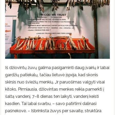
Iš džiovintų žuvų galima pasigaminti daug įvairių ir labai
gardžių patiekalų, tačiau lietuvė įspėja, kad skonis
skirsis nuo šviežių menkių. „Ir paruošimas valgyti visai
kitoks. Pirmiausia, džiovintas menkes reikia pamerkti į
šaltą vandenį, 7–8 dienas ten laikyti, vandenį keisti
kasdien. Tai labai svarbu, – savo patirtimi dalinasi
pašnekovė. – Išbrinksta žuvys per savaitę, struktūra