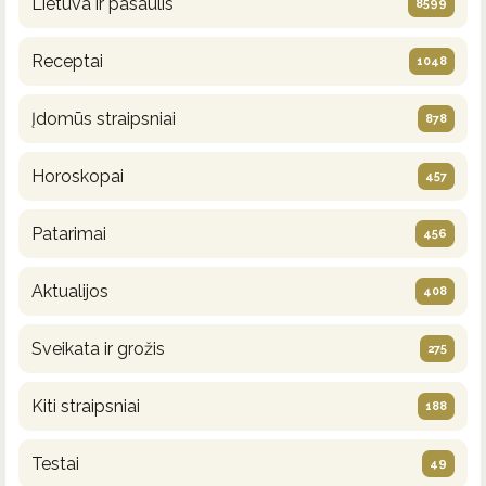
Lietuva ir pasaulis
8599
Receptai
1048
Įdomūs straipsniai
878
Horoskopai
457
Patarimai
456
Aktualijos
408
Sveikata ir grožis
275
Kiti straipsniai
188
Testai
49