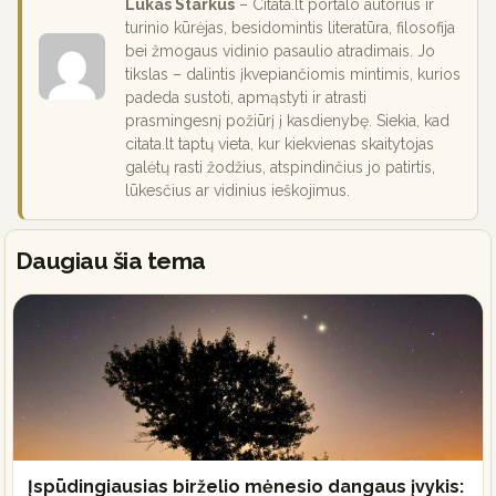
Lukas Starkus
– Citata.lt portalo autorius ir
turinio kūrėjas, besidomintis literatūra, filosofija
bei žmogaus vidinio pasaulio atradimais. Jo
tikslas – dalintis įkvepiančiomis mintimis, kurios
padeda sustoti, apmąstyti ir atrasti
prasmingesnį požiūrį į kasdienybę. Siekia, kad
citata.lt taptų vieta, kur kiekvienas skaitytojas
galėtų rasti žodžius, atspindinčius jo patirtis,
lūkesčius ar vidinius ieškojimus.
Daugiau šia tema
Įspūdingiausias birželio mėnesio dangaus įvykis: