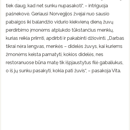
tiek daug, kad net sunku nupasakoti“, – intriguoja
pašnekovė. Geriausi Norvegijos žvejai nuo sausio
pabaigos iki balandžio vidurio kiekvieną dieną žuvų
perdirbimo įmonėms atplukdo tūkstančius menkių,
kurias reikia priimti, apdirbti ir pakabinti džiovinti. „Darbas
tikrai nėra lengvas, menkės – didelės žuvys, kai kuriems
žmonėms keista pamatyti, kokios didelės, nes
restoranuose būna matę tik išpjaustytus filė gabaliukus,
o iš jų sunku pasakyti, kokia pati žuvis“, – pasakoja Vita.