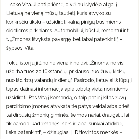
– sako Vita. Ji pati priėmė, o vėliau išlydėjo atgal į
Lietuvą ne vieną mūsų tautietį, kuris atvyko su
konkrečiu tikslu – užsidirbti kalną pinigų būsimiems
dideliems pirkiniams. Automobiliui, būstui, remontui ir t.
t. „Žmonės išvyksta pavargę, bet labai patenkinti“, –
šypsosi Vita.
Tokių istorijų ji žino ne vieną ir ne dvi: „Žinoma, ne visi
uždirba tuos 20 tūkstančių, priklauso nuo žuvų kiekių,
nuo išdirbtų valandų ir dienų.“ Pasirodo, lietuviai iš lūpų į
lūpas dalinasi informacija apie tobulą vietą norintiems
užsidirbti. Pas Vitą į komandą, o taip pat ir į kitas žuvų
perdirbimo įmones atvyksta tie patys veidai arba prieš
tai dirbusių žmonių giminės, šeimos nariai, draugai. „Tai
tik parodo, kad žmonės, nors ir labai sunkiai atidirbę,
lieka patenkinti“, – džiaugiasi ji. Džiovintos menkės –