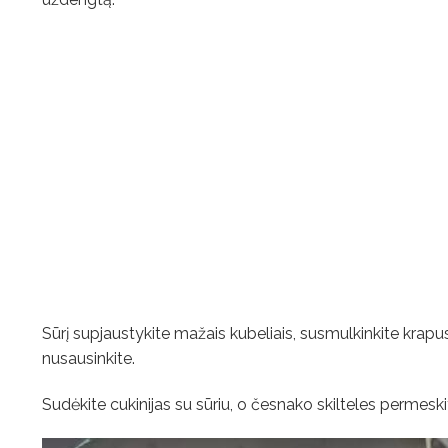
Sūrį supjaustykite mažais kubeliais, susmulkinkite krapus 
nusausinkite.
Sudėkite cukinijas su sūriu, o česnako skilteles permesk