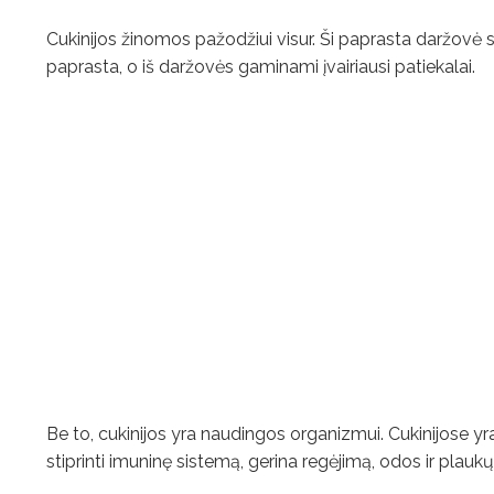
Cukinijos žinomos pažodžiui visur. Ši paprasta daržovė su
paprasta, o iš daržovės gaminami įvairiausi patiekalai.
Be to, cukinijos yra naudingos organizmui. Cukinijose yra
stiprinti imuninę sistemą, gerina regėjimą, odos ir plaukų