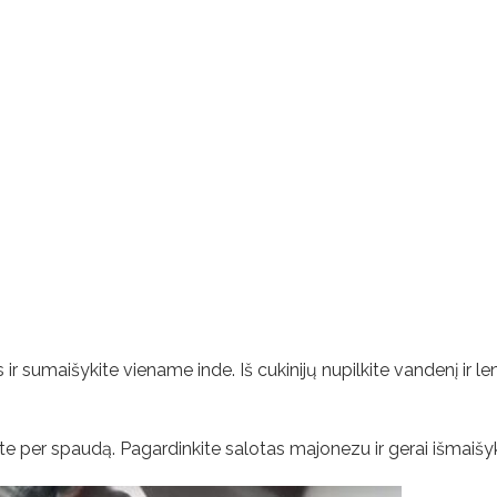
ir sumaišykite viename inde. Iš cukinijų nupilkite vandenį ir le
ite per spaudą. Pagardinkite salotas majonezu ir gerai išmaišyk