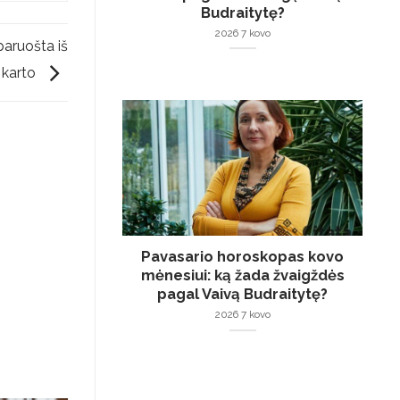
Budraitytę?
2026 7 kovo
paruošta iš
karto
Pavasario horoskopas kovo
mėnesiui: ką žada žvaigždės
pagal Vaivą Budraitytę?
2026 7 kovo