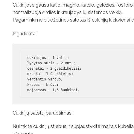
Cukinijose gausu kalio, magnio, kalcio, geležies, fosforo i
normalizuoja širdies ir kraujagyslių sistemos veiklą.
Pagaminkime biudžetines salotas iš cukinijų kiekvienai d
Ingridientai:
cukinijos - 1 vnt .;

lydytas sūris - 2 vnt.;

česnakai - 2 gvazdikėliai;

druska - 1 šaukštelis;

verdantis vanduo;

krapai - krūva;

majonezas - 1,5 šaukštai.
Cukinijų salotų paruošimas:
Nuimkite cukinijų stiebus ir supjaustykite mažais kubeliais
uždengtą.