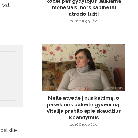
kodėl pas gydytojus laukiama
p pat
mėnesiais, nors kabinetai
atrodo tušti
2026 6 rugpjūčio
Meilė atvedė į nusikaltimą, o
pasekmės pakeitė gyvenimą:
Vitalija prabilo apie skaudžius
išbandymus
2026 6 rugpjūčio
palikite