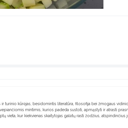
 ir turinio kūrėjas, besidomintis literatūra, filosofija bei žmogaus vidini
 įkvepiančiomis mintimis, kurios padeda sustoti, apmąstyti ir atrasti pra
taptų vieta, kur kiekvienas skaitytojas galėtų rasti žodžius, atspindinčius 