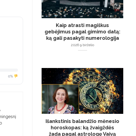
Kaip atrasti magiškus
gebėjimus pagal gimimo datą:
ką gali pasakyti numerologija
2026 9 birželio
0%
o
smingesnį
Išankstinis balandžio mėnesio
jo
horoskopas: ką žvaigždės
žada pagal astrologę Vaivą