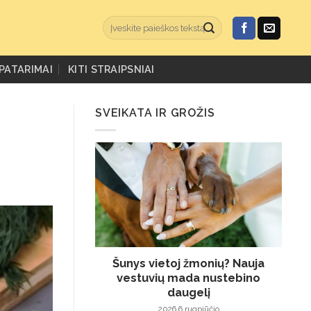
PATARIMAI
KITI STRAIPSNIAI
SVEIKATA IR GROŽIS
Šunys vietoj žmonių? Nauja
vestuvių mada nustebino
daugelį
2026 6 rugpjūčio