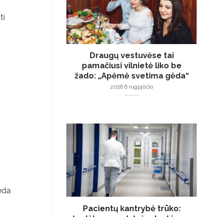
ti
Draugų vestuvėse tai
pamačiusi vilnietė liko be
žado: „Apėmė svetima gėda“
2026 6 rugpjūčio
deda
Pacientų kantrybė trūko: