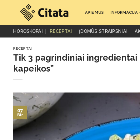
Skip
to
APIE MUS
INFORMACIJA
content
HOROSKOPAI
RECEPTAI
ĮDOMŪS STRAIPSNIAI
A
RECEPTAI
Tik 3 pagrindiniai ingredientai 
kapeikos”
07
Bir