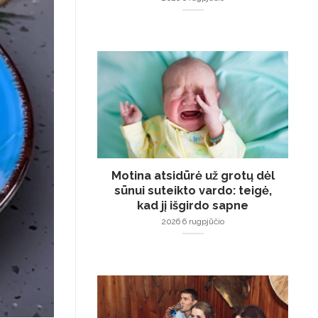
Motina atsidūrė už grotų dėl
sūnui suteikto vardo: teigė,
kad jį išgirdo sapne
2026 6 rugpjūčio