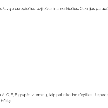
žavėjo europiečius, azijiečius ir amerikiečius. Cukinijas paruoš
 A, C, E, B grupės vitaminų, taip pat nikotino rūgšties. Jie pa
 būklę.