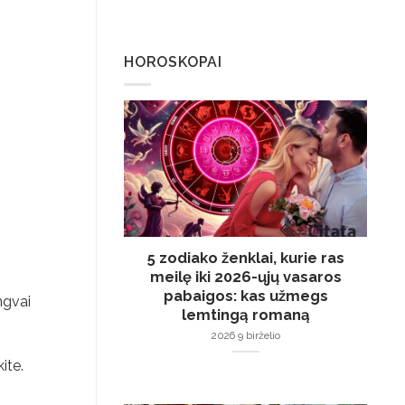
HOROSKOPAI
5 zodiako ženklai, kurie ras
meilę iki 2026-ųjų vasaros
pabaigos: kas užmegs
ngvai
lemtingą romaną
2026 9 birželio
ite.