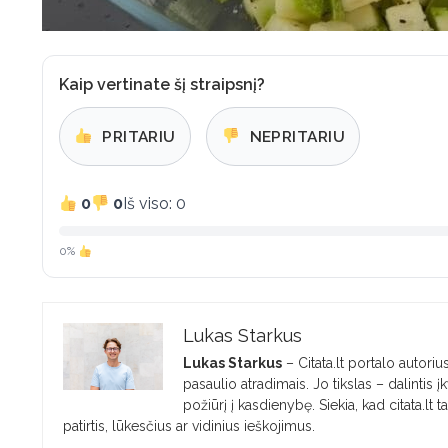
Kaip vertinate šį straipsnį?
PRITARIU
NEPRITARIU
0
0
Iš viso: 0
0%
Lukas Starkus
Lukas Starkus
– Citata.lt portalo autorius
pasaulio atradimais. Jo tikslas – dalintis
požiūrį į kasdienybę. Siekia, kad citata.lt 
patirtis, lūkesčius ar vidinius ieškojimus.