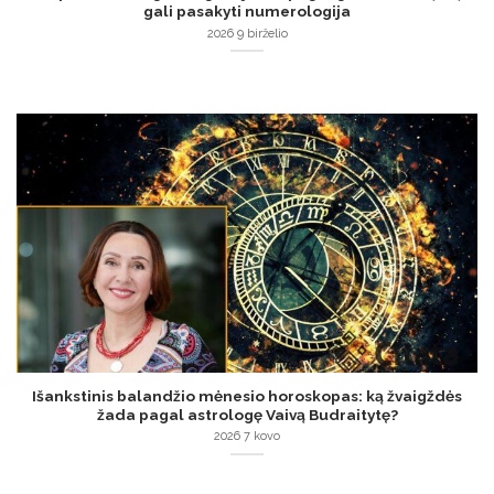
gali pasakyti numerologija
2026 9 birželio
Išankstinis balandžio mėnesio horoskopas: ką žvaigždės
žada pagal astrologę Vaivą Budraitytę?
2026 7 kovo