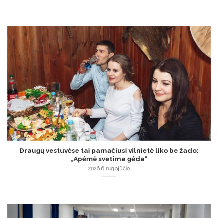
Draugų vestuvėse tai pamačiusi vilnietė liko be žado:
„Apėmė svetima gėda“
2026 6 rugpjūčio