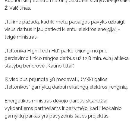
Kuprioniškių transformatorių pastotės statybvietėje sakė
Ž. Vaičiūnas.
„Turime pažadą, kad iki metų pabaigos pavyks užbaigti
visus darbus ir jau patiekti klientui elektros energiją“, –
teigė ministras.
„Teltonika High-Tech Hill“ parko prijungimo prie
perdavimo tinklo rangos darbus už 12,8 mln. eurų atlieka
statybų bendrovė „Kauno tiltai“.
Iš viso bus prijungta 58 megavatų (MW) galios
„Teltonikos“ gamyklų darbui reikalingų elektros įrenginių.
Energetikos ministras dėkojo darbus sklandžiai
vykdantiems partneriams ir pažymėjo, kad Liepkalnio
gamyklų parkas yra pavyzdinis šalies projektas.