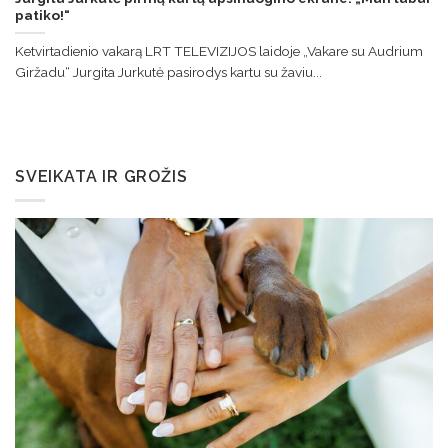
patiko!“
Ketvirtadienio vakarą LRT TELEVIZIJOS laidoje „Vakare su Audrium
Giržadu“ Jurgita Jurkutė pasirodys kartu su žaviu...
SVEIKATA IR GROŽIS