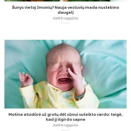
Šunys vietoj žmonių? Nauja vestuvių mada nustebino
daugelį
2026 6 rugpjūčio
Motina atsidūrė už grotų dėl sūnui suteikto vardo: teigė,
kad jį išgirdo sapne
2026 6 rugpjūčio