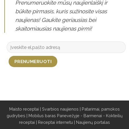
Prenumeruokite mūsų naujienlaiškį ir
būkite pirmasis, kuris sužinosite visas
naujienas! Gaukite geriausias bei
skaitomiausias naujienas pirmi!
Maisto receptai
|
Svarbios naujienos
|
Patarimai, pamokos
gudrybes
|
Mobilus baras Panevežyje - Barmenai - Kokteilių
receptai
|
Receptai internetu
|
Naujienų portalas