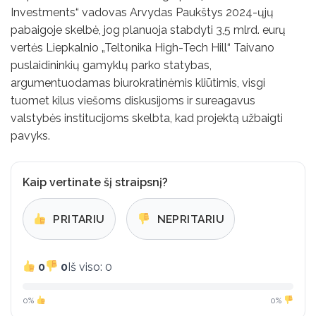
Investments“ vadovas Arvydas Paukštys 2024-ųjų
pabaigoje skelbė, jog planuoja stabdyti 3,5 mlrd. eurų
vertės Liepkalnio „Teltonika High-Tech Hill“ Taivano
puslaidininkių gamyklų parko statybas,
argumentuodamas biurokratinėmis kliūtimis, visgi
tuomet kilus viešoms diskusijoms ir sureagavus
valstybės institucijoms skelbta, kad projektą užbaigti
pavyks.
Kaip vertinate šį straipsnį?
PRITARIU
NEPRITARIU
0
0
Iš viso: 0
0%
0%