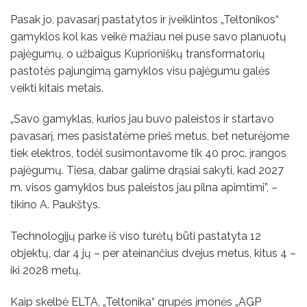
Pasak jo, pavasarį pastatytos ir įveiklintos „Teltonikos“
gamyklos kol kas veikė mažiau nei puse savo planuotų
pajėgumų, o užbaigus Kuprioniškų transformatorių
pastotės pajungimą gamyklos visu pajėgumu galės
veikti kitais metais.
„Savo gamyklas, kurios jau buvo paleistos ir startavo
pavasarį, mes pasistatėme prieš metus, bet neturėjome
tiek elektros, todėl susimontavome tik 40 proc. įrangos
pajėgumų. Tiesa, dabar galime drąsiai sakyti, kad 2027
m. visos gamyklos bus paleistos jau pilna apimtimi”, –
tikino A. Paukštys.
Technologijų parke iš viso turėtų būti pastatyta 12
objektų, dar 4 jų – per ateinančius dvejus metus, kitus 4 –
iki 2028 metų.
Kaip skelbė ELTA, „Teltonika“ grupės įmonės „AGP