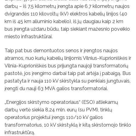
darbų – iš 7,5 kilometrų įrengta apie 6,7 kilometrų naujos
dvigrandės 110 kilovoltų (kV) elektros kabelių linijos (40
km iš 45 km aliuminio kabelio), iš jų daugiau kaip 2 km
bus įrengta uždaru būdu, taip siekiant mažesnio poveikio
miesto infrastruktūrai.
Taip pat bus demontuotos senos ir įrengtos naujos
atramos, nuo kurių kabelių linijomis Vilnius-Kuprioniškės ir
Vilnia-Kuprioniškės bus prijungta naujoji transformatorių
pastotė, jos įrengimo darbai taip pat artėja į pabaigą. Bus
pastatyta ir nauja 110 kV skirstykla su penkiais jungtuvais,
įrengti du nauji 63 MVA galios transformatoriai.
„Energijos skirstymo operatoriaus“ (ESO) atliekamų
darbų vertė siekia 8,24 mln. eurų (su PVM), tinklų
operatorius projektui įrengs 110/10 kV galios
transformatorius, 10 kV skirstyklą ir kitą skirstomojo tinklo
infrastruktūrą.