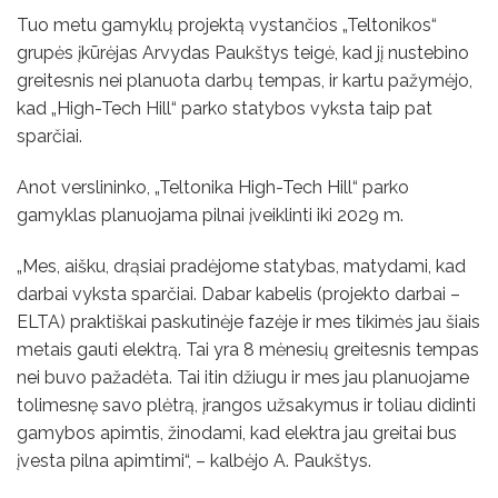
Tuo metu gamyklų projektą vystančios „Teltonikos“
grupės įkūrėjas Arvydas Paukštys teigė, kad jį nustebino
greitesnis nei planuota darbų tempas, ir kartu pažymėjo,
kad „High-Tech Hill“ parko statybos vyksta taip pat
sparčiai.
Anot verslininko, „Teltonika High-Tech Hill“ parko
gamyklas planuojama pilnai įveiklinti iki 2029 m.
„Mes, aišku, drąsiai pradėjome statybas, matydami, kad
darbai vyksta sparčiai. Dabar kabelis (projekto darbai –
ELTA) praktiškai paskutinėje fazėje ir mes tikimės jau šiais
metais gauti elektrą. Tai yra 8 mėnesių greitesnis tempas
nei buvo pažadėta. Tai itin džiugu ir mes jau planuojame
tolimesnę savo plėtrą, įrangos užsakymus ir toliau didinti
gamybos apimtis, žinodami, kad elektra jau greitai bus
įvesta pilna apimtimi“, – kalbėjo A. Paukštys.