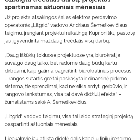
spartinamas aštuoniais mėnesiais
Už projektą atsakingos šalies elektros perdavimo
operatorės „Litgrid“ vadovo Andriaus Šemeškevičiaus
teigimu, įrengiant projektui reikalingą Kuprioniškų pastotę
jau įgyvendinta maždaug trečdalis visų darbų.
„Daug iššūkių tokiuose projektuose yra, biurokratija
suvalgo daug laiko, bet radome daug būdų kartu
dirbdami, kaip galima pagreitinti biurokratinius procesus
– rangos sutartis greitai pasirašyta ir dinaminė pirkimo
sistema, tie sprendimai, kad nereikia ardyti gerbūvio, ir
rangovo lankstumas, visa tai davė didžiulį efektą“, –
žurnalistams sakė A. Šemeškevičius.
„Litgrid“ vadovo teigimu, visa tai leido strateginį projektą
paspartinti aštuoniais mėnesiais.
Liepkalnyje jau atlikta didelė dalis kabelių linijų įrengimo