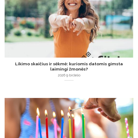
Likimo skaičius ir sėkmė: kuriomis datomis gimsta
laimingi žmonės?
2026 9 birželio