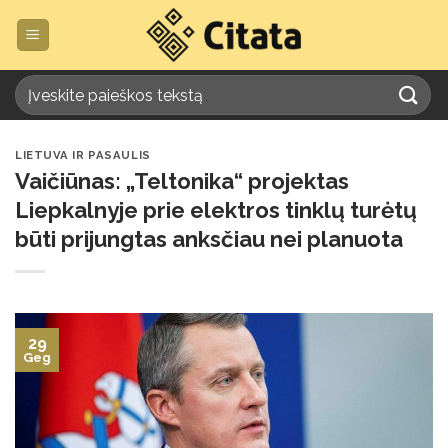
Skip
to
content
LIETUVA IR PASAULIS
Vaičiūnas: „Teltonika“ projektas
Liepkalnyje prie elektros tinklų turėtų
būti prijungtas anksčiau nei planuota
29
Geg