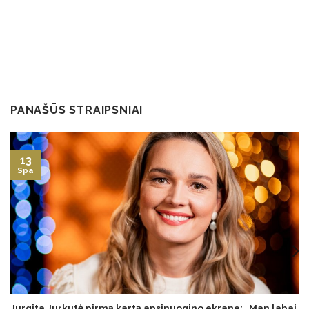
PANAŠŪS STRAIPSNIAI
13
Spa
Jurgita Jurkutė pirmą kartą apsinuogino ekrane: „Man labai