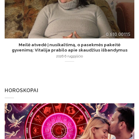
Meilė atvedė į nusikaltimą, o pasekmės pakeitė
gyvenimą: Vitalija prabilo apie skaudžius išbandymus
2026 6 rugpjūčio
HOROSKOPAI