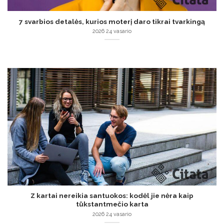
7 svarbios detalės, kurios moterį daro tikrai tvarkingą
2026 24 vasario
Z kartai nereikia santuokos: kodėl jie nėra kaip
tūkstantmečio karta
2026 24 vasario