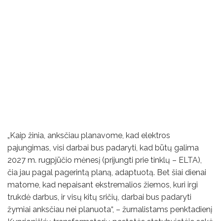
„Kaip žinia, anksčiau planavome, kad elektros
pajungimas, visi darbai bus padaryti, kad būtų galima
2027 m. rugpjūčio mėnesį (prijungti prie tinklų – ELTA),
čia jau pagal pagerintą planą, adaptuotą. Bet šiai dienai
matome, kad nepaisant ekstremalios žiemos, kuri irgi
trukdė darbus, ir visų kitų sričių, darbai bus padaryti
žymiai anksčiau nei planuota“, – žurnalistams penktadienį