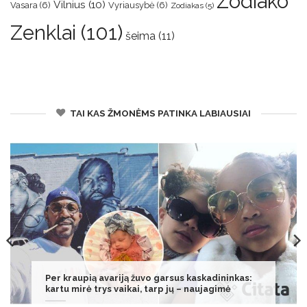
Zodiako
Vilnius
(10)
Vasara
(6)
Vyriausybė
(6)
Zodiakas
(5)
Zenklai
(101)
šeima
(11)
TAI KAS ŽMONĖMS PATINKA LABIAUSIAI
Nėščia kaunietė iš ligoninės išėjo tuščiomis:
„Faktas, kad mano kūdikis mirė, netilpo galvoje“