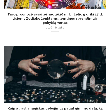
Taro prognozė savaitei nuo 2026 m. birželio 9 d. iki 17 d.
visiems Zodiako ženklams: lemtingų sprendimų ir
pokyčių metas
2026 9 birželio
Kaip atrasti magiškus gebėjimus pagal gimimo datą: ką