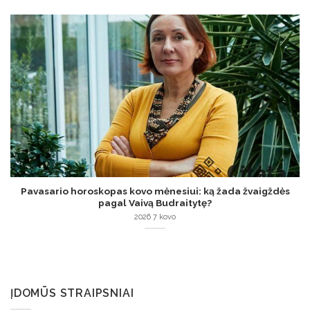
Pavasario horoskopas kovo mėnesiui: ką žada žvaigždės
pagal Vaivą Budraitytę?
2026 7 kovo
ĮDOMŪS STRAIPSNIAI