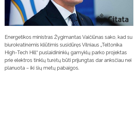
Energetikos ministras Žygimantas Vaičiūnas sako, kad su
biurokratinėmis kliūtimis susidūręs Vilniaus „Teltonika
High-Tech Hill“ puslaidininkių gamyklų parko projektas
prie elektros tinklų turėtų būti prijungtas dar anksčiau nei
planuota – iki šių metų pabaigos.