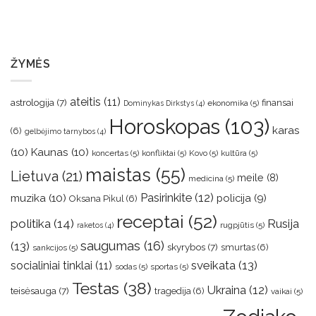
ŽYMĖS
ateitis
(11)
astrologija
(7)
finansai
ekonomika
(5)
Dominykas Dirkstys
(4)
Horoskopas
(103)
karas
(6)
gelbėjimo tarnybos
(4)
(10)
Kaunas
(10)
koncertas
(5)
konfliktai
(5)
Kovo
(5)
kultūra
(5)
maistas
(55)
Lietuva
(21)
meile
(8)
medicina
(5)
muzika
(10)
Pasirinkite
(12)
policija
(9)
Oksana Pikul
(6)
receptai
(52)
politika
(14)
Rusija
rugpjūtis
(5)
raketos
(4)
saugumas
(16)
(13)
skyrybos
(7)
smurtas
(6)
sankcijos
(5)
sveikata
(13)
socialiniai tinklai
(11)
sodas
(5)
sportas
(5)
Testas
(38)
Ukraina
(12)
teisėsauga
(7)
tragedija
(6)
vaikai
(5)