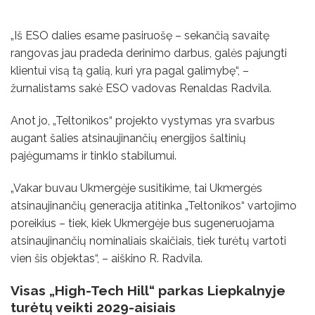
„Iš ESO dalies esame pasiruošę – sekančią savaitę
rangovas jau pradeda derinimo darbus, galės pajungti
klientui visą tą galią, kuri yra pagal galimybę“, –
žurnalistams sakė ESO vadovas Renaldas Radvila.
Anot jo, „Teltonikos“ projekto vystymas yra svarbus
augant šalies atsinaujinančių energijos šaltinių
pajėgumams ir tinklo stabilumui.
„Vakar buvau Ukmergėje susitikime, tai Ukmergės
atsinaujinančių generacija atitinka „Teltonikos“ vartojimo
poreikius – tiek, kiek Ukmergėje bus sugeneruojama
atsinaujinančių nominaliais skaičiais, tiek turėtų vartoti
vien šis objektas“, – aiškino R. Radvila.
Visas „High-Tech Hill“ parkas Liepkalnyje
turėtų veikti 2029-aisiais