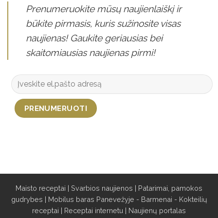
Prenumeruokite mūsų naujienlaiškį ir
būkite pirmasis, kuris sužinosite visas
naujienas! Gaukite geriausias bei
skaitomiausias naujienas pirmi!
Maisto receptai
|
Svarbios naujienos
|
Patarimai, pamokos
gudrybes
|
Mobilus baras Panevežyje - Barmenai - Kokteilių
receptai
|
Receptai internetu
|
Naujienų portalas