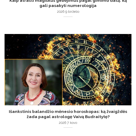
Kaip atrasti magiškus gebėjimus pagal gimimo datą: ką
gali pasakyti numerologija
2026 9 birželio
Išankstinis balandžio mėnesio horoskopas: ką žvaigždės
žada pagal astrologę Vaivą Budraitytę?
2026 7 kovo