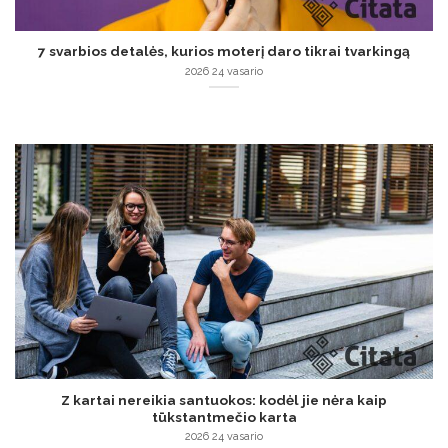
7 svarbios detalės, kurios moterį daro tikrai tvarkingą
2026 24 vasario
Z kartai nereikia santuokos: kodėl jie nėra kaip
tūkstantmečio karta
2026 24 vasario