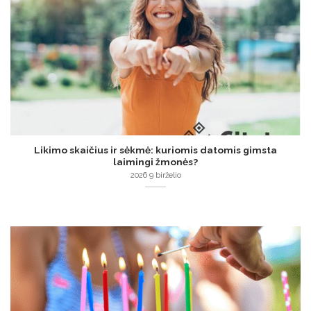
Likimo skaičius ir sėkmė: kuriomis datomis gimsta
laimingi žmonės?
2026 9 birželio