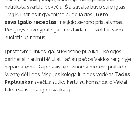
netrūksta svarbių pokyčių. Šią savaitę buvo surengtas
TV3 kulinarijos ir gyvenimo būdo laidos
„Gero
savaitgalio receptas“
naujojo sezono pristatymas.
Renginys buvo ypatingas, nes laida nuo šiol turi savo
nuolatinius namus.
Į pristatymą rinkosi gausi kviestinė publika – kolegos,
partneriai ir artimi bičiuliai. Tačiau pačios Vaidos renginyje
nepamatėme. Kaip paaiškėjo, žinoma moteris praleido
šventę dėl ligos. Visgi jos kolega ir laidos vedėjas
Tadas
Paplauskas
svečius sutiko kartu su komanda, o Vaidai
teko ilsėtis ir saugoti sveikatą.