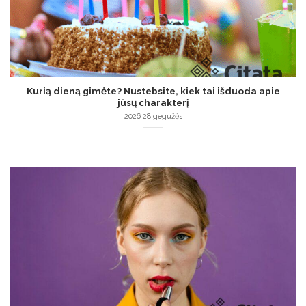
Kurią dieną gimėte? Nustebsite, kiek tai išduoda apie
jūsų charakterį
2026 28 gegužės