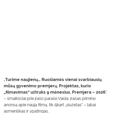
„
Turime naujienų… Ruošiamės vienai svarbiausių
mūsų gyvenimo premjerų. Projektas, kurio
„filmavimas“ užtruks 9 mėnesius. Premjera – 2026
“,
– šmaikščiai prie įrašo parašė Vaida. Įrašas priminė
anonsą apie naują filmą, tik šįkart „siužetas“ – labai
asmeniškas ir ypatingas.