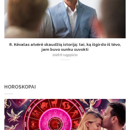
R. Kėvalas atvėrė skaudžią istoriją: tai, ką išgirdo iš tėvo,
jam buvo sunku suvokti
2026 6 rugpjūčio
HOROSKOPAI