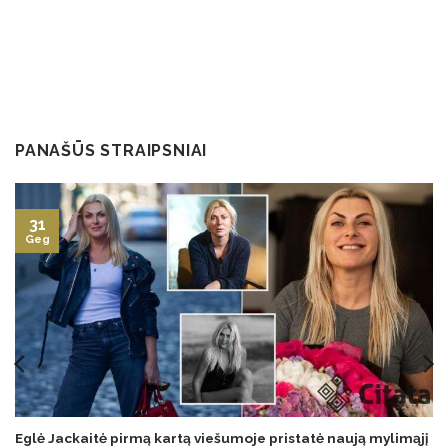
PANAŠŪS STRAIPSNIAI
31
Geg
Eglė Jackaitė pirmą kartą viešumoje pristatė naują mylimąjį