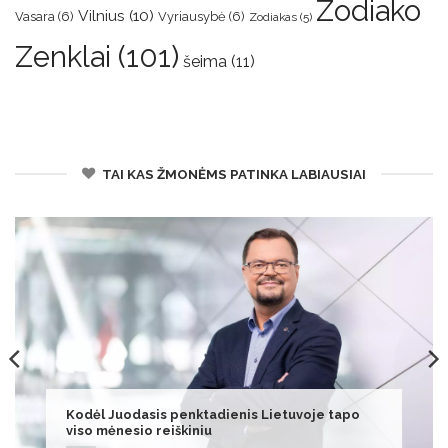
Zodiako
Vilnius
(10)
Vasara
(6)
Vyriausybė
(6)
Zodiakas
(5)
Zenklai
(101)
šeima
(11)
TAI KAS ŽMONĖMS PATINKA LABIAUSIAI
Dešimtmečio turtai atima žadą: milijardai
sąskaitoje, automobiliai ir vila gauta vos 6-erių