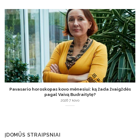
Pavasario horoskopas kovo mėnesiui: ką žada žvaigždės
pagal Vaivą Budraitytę?
2026 7 kovo
ĮDOMŪS STRAIPSNIAI