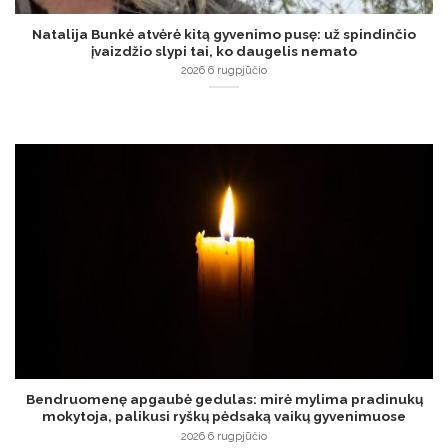
Natalija Bunkė atvėrė kitą gyvenimo pusę: už spindinčio
įvaizdžio slypi tai, ko daugelis nemato
2026 6 rugpjūčio
Bendruomenę apgaubė gedulas: mirė mylima pradinukų
mokytoja, palikusi ryškų pėdsaką vaikų gyvenimuose
2026 6 rugpjūčio