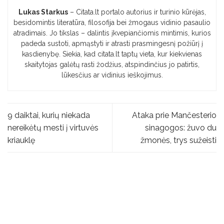
Lukas Starkus
– Citata.lt portalo autorius ir turinio kūrėjas,
besidomintis literatūra, filosofija bei žmogaus vidinio pasaulio
atradimais. Jo tikslas – dalintis įkvepiančiomis mintimis, kurios
padeda sustoti, apmąstyti ir atrasti prasmingesnį požiūrį į
kasdienybę. Siekia, kad citata.lt taptų vieta, kur kiekvienas
skaitytojas galėtų rasti žodžius, atspindinčius jo patirtis,
lūkesčius ar vidinius ieškojimus.
9 daiktai, kurių niekada
Ataka prie Mančesterio
nereikėtų mesti į virtuvės
sinagogos: žuvo du
kriauklę
žmonės, trys sužeisti