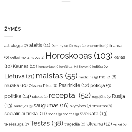
ŽYMĖS
ateitis
(11)
astrologija
(7)
finansai
ekonomika
(5)
Dominykas Dirkstys
(4)
Horoskopas
(103)
karas
(6)
gelbėjimo tarnybos
(4)
(10)
Kaunas
(10)
koncertas
(5)
konfliktai
(5)
Kovo
(5)
kultūra
(5)
maistas
(55)
Lietuva
(21)
meile
(8)
medicina
(5)
muzika
(10)
Pasirinkite
(12)
policija
(9)
Oksana Pikul
(6)
receptai
(52)
politika
(14)
Rusija
rugpjūtis
(5)
raketos
(4)
saugumas
(16)
(13)
skyrybos
(7)
smurtas
(6)
sankcijos
(5)
sveikata
(13)
socialiniai tinklai
(11)
sodas
(5)
sportas
(5)
Testas
(38)
Ukraina
(12)
teisėsauga
(7)
tragedija
(6)
vaikai
(5)