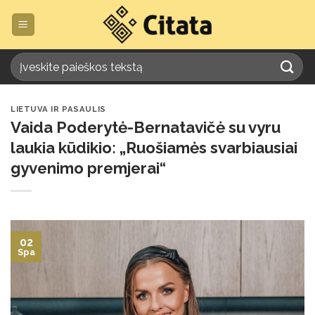
Skip
to
content
LIETUVA IR PASAULIS
Vaida Poderytė-Bernatavičė su vyru
laukia kūdikio: „Ruošiamės svarbiausiai
gyvenimo premjerai“
02
Spa