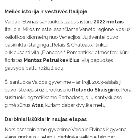
Meilės istorija ir vestuvės Italijoje
Vaida ir Elvinas santuokos įžadus ištarė
2022 metais
Italijoje, Miros mieste, esančiame Veneto regione, vos už
keliolikos kilometrų nuo Venecijos. Jų šventei buvo
pasirinkta ištaiginga „Relais & Chateaux“ tinklui
priklausanti vila „Franceshi“. Romantišką atmosferą kūrė
floristas
Mantas Petruškevičius
, vilą papuošęs
gausybe baltų rožių žiedų.
Ši santuoka Vaidos gyvenime – antroji. 2013-aisiais ji
buvo ištekėjusi už prodiuserio
Rolando Skaisgirio
. Pora
susituokė egzotiškame Barbadose, o jų santykiuose
gimė sūnus
Atas
, kuriam dabar dvylika metų.
Darbiniai iššūkiai ir naujas etapas
Nors asmeniniame gyvenime Vaida ir Elvinas išgyvena
vieną gražiausių etapų, darbinėje veikloje taip pat