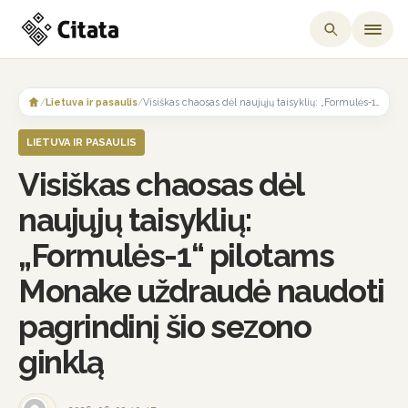
Skip
to
/
Lietuva ir pasaulis
/
Visiškas chaosas dėl naujųjų taisyklių: „Formulės-1“ pilotams Monake uždraudė naudoti pagrindinį šio sezono ginklą
content
LIETUVA IR PASAULIS
Visiškas chaosas dėl
naujųjų taisyklių:
„Formulės-1“ pilotams
Monake uždraudė naudoti
pagrindinį šio sezono
ginklą