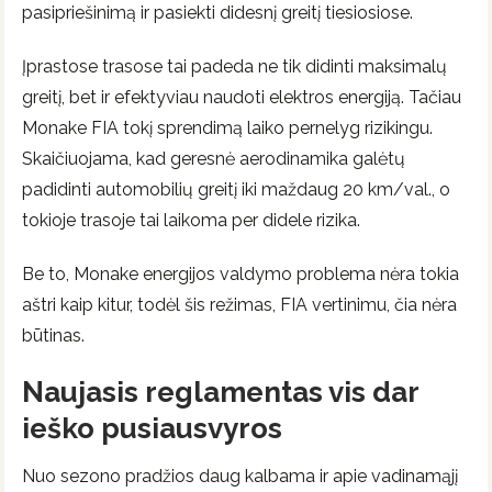
pasipriešinimą ir pasiekti didesnį greitį tiesiosiose.
Įprastose trasose tai padeda ne tik didinti maksimalų
greitį, bet ir efektyviau naudoti elektros energiją. Tačiau
Monake FIA tokį sprendimą laiko pernelyg rizikingu.
Skaičiuojama, kad geresnė aerodinamika galėtų
padidinti automobilių greitį iki maždaug 20 km/val., o
tokioje trasoje tai laikoma per didele rizika.
Be to, Monake energijos valdymo problema nėra tokia
aštri kaip kitur, todėl šis režimas, FIA vertinimu, čia nėra
būtinas.
Naujasis reglamentas vis dar
ieško pusiausvyros
Nuo sezono pradžios daug kalbama ir apie vadinamąjį