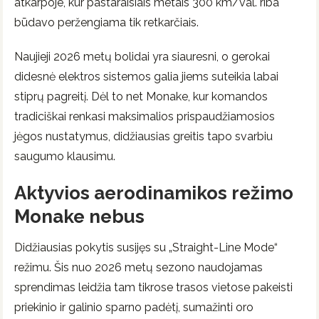
atkarpoje, kur pastaraisiais metais 300 km/val. riba
būdavo peržengiama tik retkarčiais.
Naujieji 2026 metų bolidai yra siauresni, o gerokai
didesnė elektros sistemos galia jiems suteikia labai
stiprų pagreitį. Dėl to net Monake, kur komandos
tradiciškai renkasi maksimalios prispaudžiamosios
jėgos nustatymus, didžiausias greitis tapo svarbiu
saugumo klausimu.
Aktyvios aerodinamikos režimo
Monake nebus
Didžiausias pokytis susijęs su „Straight-Line Mode“
režimu. Šis nuo 2026 metų sezono naudojamas
sprendimas leidžia tam tikrose trasos vietose pakeisti
priekinio ir galinio sparno padėtį, sumažinti oro