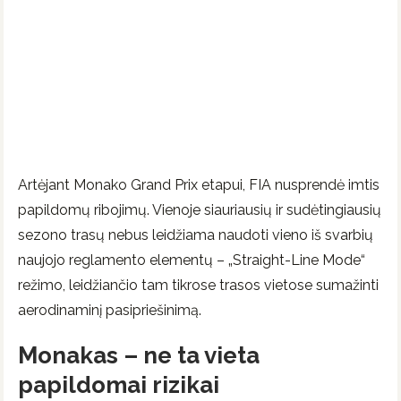
Artėjant Monako Grand Prix etapui, FIA nusprendė imtis
papildomų ribojimų. Vienoje siauriausių ir sudėtingiausių
sezono trasų nebus leidžiama naudoti vieno iš svarbių
naujojo reglamento elementų – „Straight-Line Mode“
režimo, leidžiančio tam tikrose trasos vietose sumažinti
aerodinaminį pasipriešinimą.
Monakas – ne ta vieta
papildomai rizikai