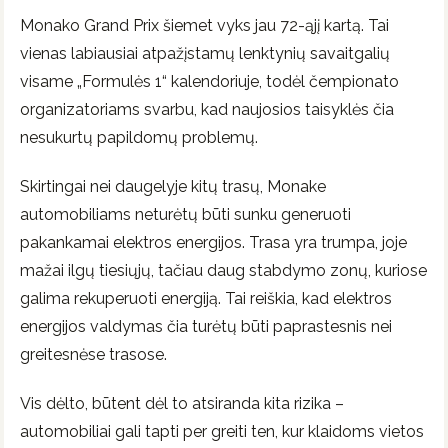
Monako Grand Prix šiemet vyks jau 72-ąjį kartą. Tai
vienas labiausiai atpažįstamų lenktynių savaitgalių
visame „Formulės 1“ kalendoriuje, todėl čempionato
organizatoriams svarbu, kad naujosios taisyklės čia
nesukurtų papildomų problemų.
Skirtingai nei daugelyje kitų trasų, Monake
automobiliams neturėtų būti sunku generuoti
pakankamai elektros energijos. Trasa yra trumpa, joje
mažai ilgų tiesiųjų, tačiau daug stabdymo zonų, kuriose
galima rekuperuoti energiją. Tai reiškia, kad elektros
energijos valdymas čia turėtų būti paprastesnis nei
greitesnėse trasose.
Vis dėlto, būtent dėl to atsiranda kita rizika –
automobiliai gali tapti per greiti ten, kur klaidoms vietos