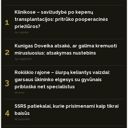
Klinikose – savižudybė po kepenų
transplantacijos: pritrūko pooperacinės
1
priežiūros?
24 rugsėjo
Kunigas Doveika atsakė, ar galima kremuoti
2
mirusiuosius: atsakymas nustebins
29 rugpjūčio
Rokiškio rajone – šiurpą keliantys vaizdai:
garsaus ūkininko elgesys su gyvūnais
3
pribloškė net specialistus
20 kovo
SSRS patiekalai, kurie prisimenami kaip tikrai
4
baisūs
18 gegužės