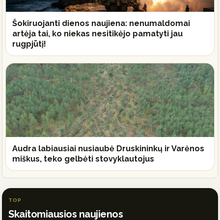
Šokiruojanti dienos naujiena: nenumaldomai
artėja tai, ko niekas nesitikėjo pamatyti jau
rugpjūtį!
Audra labiausiai nusiaubė Druskininkų ir Varėnos
miškus, teko gelbėti stovyklautojus
TOP
Skaitomiausios naujienos