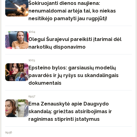
Šokiruojanti dienos naujiena:
nenumaldomai artėja tai, ko niekas
nesitikėjo pamatyti jau rugpjūtį!
10:04
Olegui Šurajevui pareikšti įtarimai dėl
narkotikų disponavimo
10:03
Epsteino bylos: garsiausių modelių
pavardės ir jų ryšys su skandalingais
dokumentais
09:57
Ema Zenauskytė apie Daugvydo
skandalą: griežtas atsiribojimas ir
raginimas stiprinti įstatymus
09:56