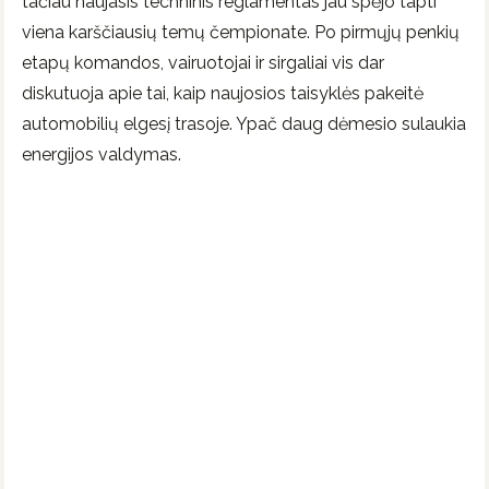
tačiau naujasis techninis reglamentas jau spėjo tapti
viena karščiausių temų čempionate. Po pirmųjų penkių
etapų komandos, vairuotojai ir sirgaliai vis dar
diskutuoja apie tai, kaip naujosios taisyklės pakeitė
automobilių elgesį trasoje. Ypač daug dėmesio sulaukia
energijos valdymas.