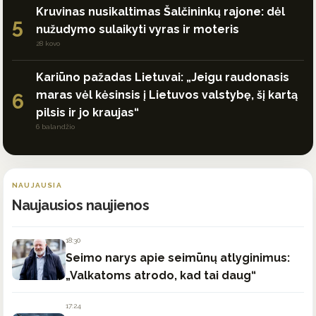
Kruvinas nusikaltimas Šalčininkų rajone: dėl
5
nužudymo sulaikyti vyras ir moteris
28 kovo
Kariūno pažadas Lietuvai: „Jeigu raudonasis
maras vėl kėsinsis į Lietuvos valstybę, šį kartą
6
pilsis ir jo kraujas“
6 balandžio
NAUJAUSIA
Naujausios naujienos
18:30
Seimo narys apie seimūnų atlyginimus:
„Valkatoms atrodo, kad tai daug“
17:24