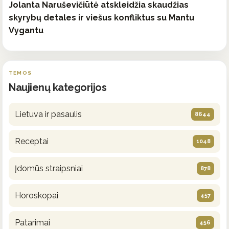
Jolanta Naruševičiūtė atskleidžia skaudžias
skyrybų detales ir viešus konfliktus su Mantu
Vygantu
TEMOS
Naujienų kategorijos
Lietuva ir pasaulis
8644
Receptai
1048
Įdomūs straipsniai
878
Horoskopai
457
Patarimai
456