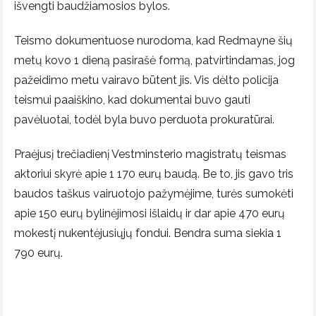
išvengti baudžiamosios bylos.
Teismo dokumentuose nurodoma, kad Redmayne šių
metų kovo 1 dieną pasirašė formą, patvirtindamas, jog
pažeidimo metu vairavo būtent jis. Vis dėlto policija
teismui paaiškino, kad dokumentai buvo gauti
pavėluotai, todėl byla buvo perduota prokuratūrai.
Praėjusį trečiadienį Vestminsterio magistratų teismas
aktoriui skyrė apie 1 170 eurų baudą. Be to, jis gavo tris
baudos taškus vairuotojo pažymėjime, turės sumokėti
apie 150 eurų bylinėjimosi išlaidų ir dar apie 470 eurų
mokestį nukentėjusiųjų fondui. Bendra suma siekia 1
790 eurų.