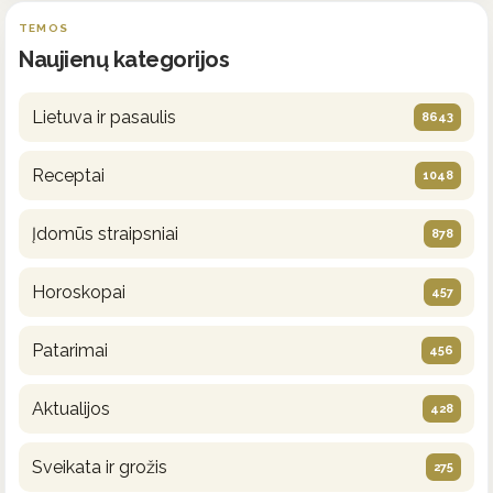
TEMOS
Naujienų kategorijos
Lietuva ir pasaulis
8643
Receptai
1048
Įdomūs straipsniai
878
Horoskopai
457
Patarimai
456
Aktualijos
428
Sveikata ir grožis
275