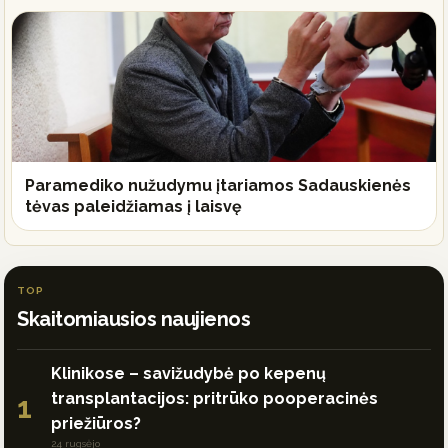
Paramediko nužudymu įtariamos Sadauskienės
tėvas paleidžiamas į laisvę
TOP
Skaitomiausios naujienos
Klinikose – savižudybė po kepenų
transplantacijos: pritrūko pooperacinės
1
priežiūros?
24 rugsėjo