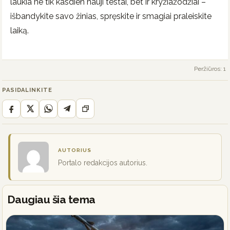
laukia ne tik kasdien nauji testai, bet ir kryžiažodžiai –
išbandykite savo žinias, spręskite ir smagiai praleiskite
laiką.
Peržiūros: 1
PASIDALINKITE
AUTORIUS
Portalo redakcijos autorius.
Daugiau šia tema