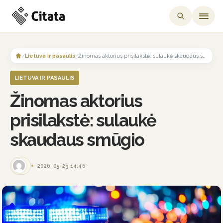
Skip
to
/
Lietuva ir pasaulis
/
Žinomas aktorius prisilakstė: sulaukė skaudaus smūgio
content
LIETUVA IR PASAULIS
Žinomas aktorius
prisilakstė: sulaukė
skaudaus smūgio
2026-05-29 14:46