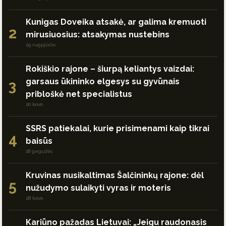
Kunigas Doveika atsakė, ar galima kremuoti
2
mirusiuosius: atsakymas nustebins
29 rugpjūčio
Rokiškio rajone – šiurpą keliantys vaizdai:
garsaus ūkininko elgesys su gyvūnais
3
pribloškė net specialistus
20 kovo
SSRS patiekalai, kurie prisimenami kaip tikrai
4
baisūs
18 gegužės
Kruvinas nusikaltimas Šalčininkų rajone: dėl
5
nužudymo sulaikyti vyras ir moteris
28 kovo
Kariūno pažadas Lietuvai: „Jeigu raudonasis