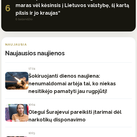
maras vėl kėsinsis į Lietuvos valstybę, šį kartą
6
pilsis ir jo kraujas“
6 balandžio
NAUJAUSIA
Naujausios naujienos
17:24
Šokiruojanti dienos naujiena:
nenumaldomai artėja tai, ko niekas
nesitikėjo pamatyti jau rugpjūtį!
10:04
Olegui Šurajevui pareikšti įtarimai dėl
narkotikų disponavimo
10:03