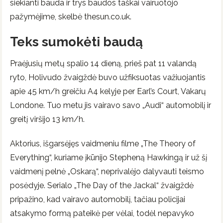
siekianti bauda ir trys baudos taškai vairuotojo
pažymėjime, skelbė thesun.co.uk.
Teks sumokėti baudą
Praėjusių metų spalio 14 dieną, prieš pat 11 valandą
ryto, Holivudo žvaigždė buvo užfiksuotas važiuojantis
apie 45 km/h greičiu A4 kelyje per Earl’s Court, Vakarų
Londone. Tuo metu jis vairavo savo „Audi“ automobilį ir
greitį viršijo 13 km/h.
Aktorius, išgarsėjęs vaidmeniu filme „The Theory of
Everything“, kuriame įkūnijo Stepheną Hawkingą ir už šį
vaidmenį pelnė „Oskarą“, neprivalėjo dalyvauti teismo
posėdyje. Serialo „The Day of the Jackal“ žvaigždė
pripažino, kad vairavo automobilį, tačiau policijai
atsakymo formą pateikė per vėlai, todėl nepavyko