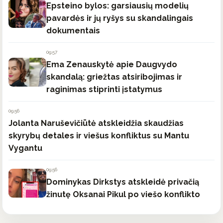
Epsteino bylos: garsiausių modelių
pavardės ir jų ryšys su skandalingais
dokumentais
09:57
Ema Zenauskytė apie Daugvydo
skandalą: griežtas atsiribojimas ir
raginimas stiprinti įstatymus
09:56
Jolanta Naruševičiūtė atskleidžia skaudžias
skyrybų detales ir viešus konfliktus su Mantu
Vygantu
09:56
Dominykas Dirkstys atskleidė privačią
žinutę Oksanai Pikul po viešo konflikto