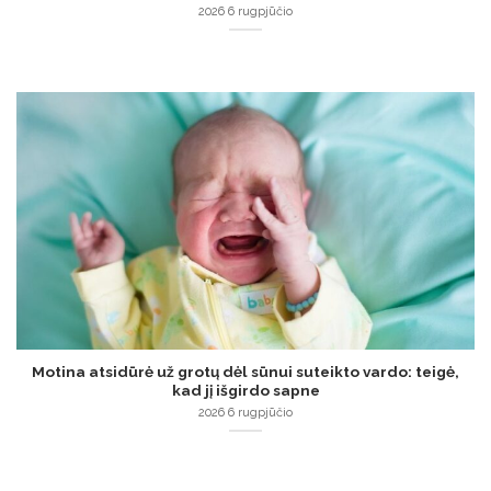
2026 6 rugpjūčio
Motina atsidūrė už grotų dėl sūnui suteikto vardo: teigė,
kad jį išgirdo sapne
2026 6 rugpjūčio