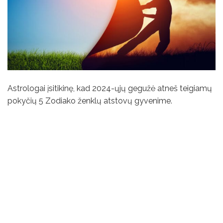
Astrologai įsitikinę, kad 2024-ųjų gegužė atneš teigiamų
pokyčių 5 Zodiako ženklų atstovų gyvenime.