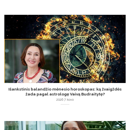
Išankstinis balandžio mėnesio horoskopas: ką žvaigždės
žada pagal astrologę Vaivą Budraitytę?
2026 7 kovo