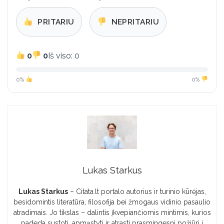
PRITARIU
NEPRITARIU
0
0
Iš viso: 0
0%
0%
Lukas Starkus
Lukas Starkus
– Citata.lt portalo autorius ir turinio kūrėjas,
besidomintis literatūra, filosofija bei žmogaus vidinio pasaulio
atradimais. Jo tikslas – dalintis įkvepiančiomis mintimis, kurios
padeda sustoti, apmąstyti ir atrasti prasmingesnį požiūrį į