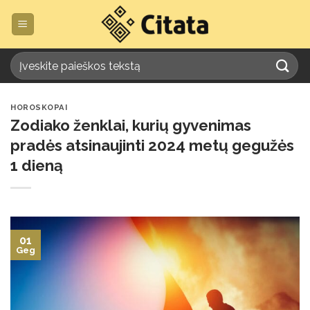
Skip
to
content
HOROSKOPAI
Zodiako ženklai, kurių gyvenimas
pradės atsinaujinti 2024 metų gegužės
1 dieną
01
Geg