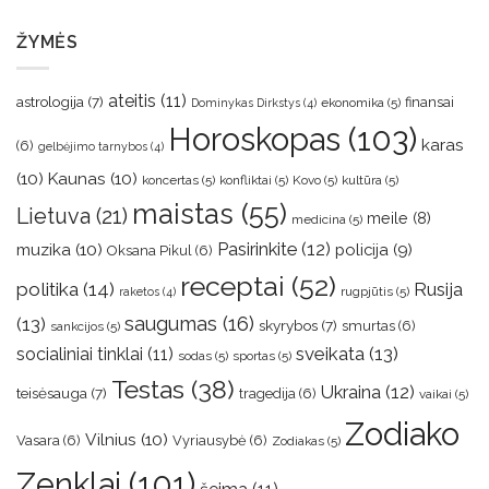
ŽYMĖS
ateitis
(11)
astrologija
(7)
finansai
ekonomika
(5)
Dominykas Dirkstys
(4)
Horoskopas
(103)
karas
(6)
gelbėjimo tarnybos
(4)
(10)
Kaunas
(10)
koncertas
(5)
konfliktai
(5)
Kovo
(5)
kultūra
(5)
maistas
(55)
Lietuva
(21)
meile
(8)
medicina
(5)
muzika
(10)
Pasirinkite
(12)
policija
(9)
Oksana Pikul
(6)
receptai
(52)
politika
(14)
Rusija
rugpjūtis
(5)
raketos
(4)
saugumas
(16)
(13)
skyrybos
(7)
smurtas
(6)
sankcijos
(5)
sveikata
(13)
socialiniai tinklai
(11)
sodas
(5)
sportas
(5)
Testas
(38)
Ukraina
(12)
teisėsauga
(7)
tragedija
(6)
vaikai
(5)
Zodiako
Vilnius
(10)
Vasara
(6)
Vyriausybė
(6)
Zodiakas
(5)
Zenklai
(101)