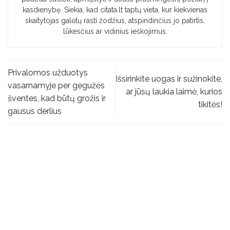
kasdienybę. Siekia, kad citata.lt taptų vieta, kur kiekvienas
skaitytojas galėtų rasti žodžius, atspindinčius jo patirtis,
lūkesčius ar vidinius ieškojimus.
Privalomos užduotys
Išsirinkite uogas ir sužinokite,
vasarnamyje per gegužės
ar jūsų laukia laimė, kurios
šventes, kad būtų grožis ir
tikitės!
gausus derlius