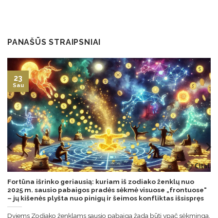
PANAŠŪS STRAIPSNIAI
23
Sau
Fortūna išrinko geriausią: kuriam iš zodiako ženklų nuo
2025 m. sausio pabaigos pradės sėkmė visuose „frontuose“
– jų kišenės plyšta nuo pinigų ir šeimos konfliktas išsispręs
Dviems Zodiako ženklams sausio pabaiga žada būti ypač sėkminga.