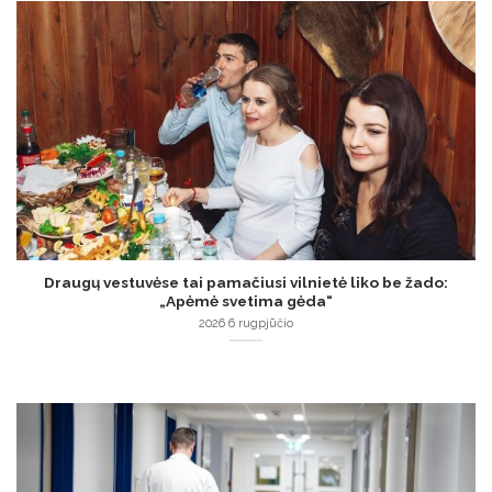
Draugų vestuvėse tai pamačiusi vilnietė liko be žado:
„Apėmė svetima gėda“
2026 6 rugpjūčio