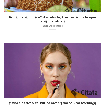
Kurią dieną gimėte? Nustebsite, kiek tai išduoda apie
jūsų charakterį
2026 28 gegužės
7 svarbios detalės, kurios moterį daro tikrai tvarkingą