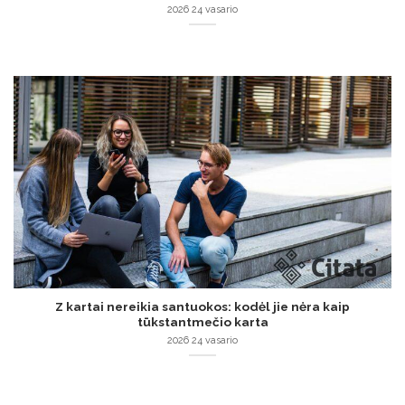
2026 24 vasario
Z kartai nereikia santuokos: kodėl jie nėra kaip
tūkstantmečio karta
2026 24 vasario