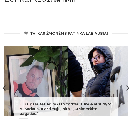
šeima
(11)
TAI KAS ŽMONĖMS PATINKA LABIAUSIAI
Egidijus Dragūnas-SEL pašaipiai įvertino
protestą: „Tikri menininkai miega iki 12-os“