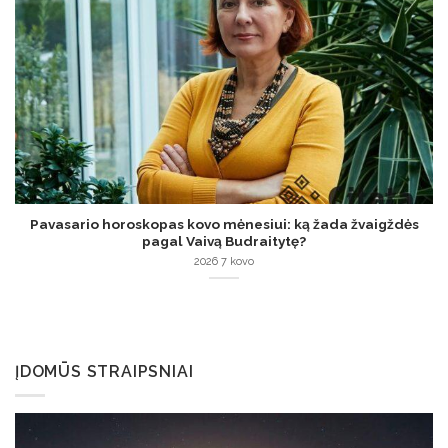
Pavasario horoskopas kovo mėnesiui: ką žada žvaigždės
pagal Vaivą Budraitytę?
2026 7 kovo
ĮDOMŪS STRAIPSNIAI