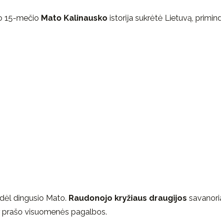
sio 15-mečio
Mato Kalinausko
istorija sukrėtė Lietuvą, primi
dėl dingusio Mato.
Raudonojo kryžiaus draugijos
savanoria
r prašo visuomenės pagalbos.