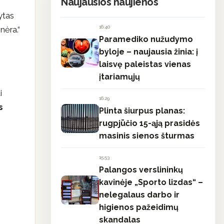
Naujausios naujienos
ytas
16:40
nėra.“
Paramediko nužudymo
byloje – naujausia žinia: į
laisvę paleistas vienas
įtariamųjų
i
16:29
s
Plinta šiurpus planas:
rugpjūčio 15-ąją prasidės
masinis sienos šturmas
15:53
Palangos verslininkų
kavinėje „Sporto lizdas“ –
nelegalaus darbo ir
higienos pažeidimų
skandalas