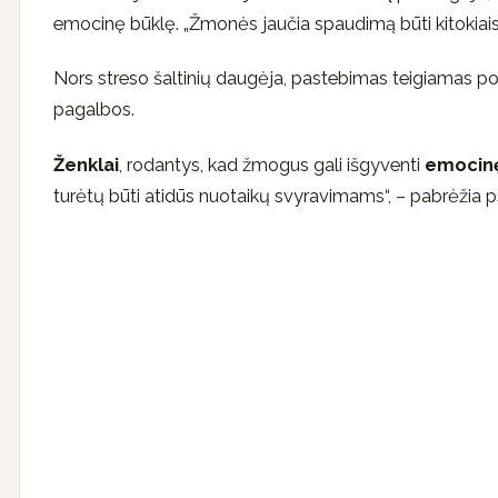
emocinę būklę. „Žmonės jaučia spaudimą būti kitokiais, lyg
Nors streso šaltinių daugėja, pastebimas teigiamas po
pagalbos.
Ženklai
, rodantys, kad žmogus gali išgyventi
emocinę
turėtų būti atidūs nuotaikų svyravimams“, – pabrėžia 