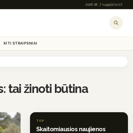
2026 08. 7 rugpjūčio 07.
KITI STRAIPSNIAI
 tai žinoti būtina
TOP
Skaitomiausios naujienos