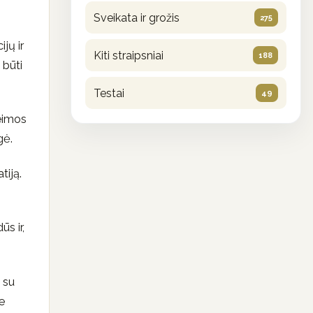
Sveikata ir grožis
275
jų ir
Kiti straipsniai
188
i būti
Testai
49
Šeimos
gė.
tiją.
ūs ir,
 su
e