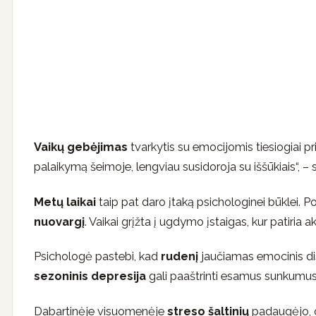
Vaikų gebėjimas
tvarkytis su emocijomis tiesiogiai p
palaikymą šeimoje, lengviau susidoroja su iššūkiais“, – 
Metų laikai
taip pat daro įtaką psichologinei būklei. 
nuovargį
. Vaikai grįžta į ugdymo įstaigas, kur patiria 
Psichologė pastebi, kad
rudenį
jaučiamas emocinis dis
sezoninis depresija
gali paaštrinti esamus sunkumus
Dabartinėje visuomenėje
streso šaltinių
padaugėjo, o 