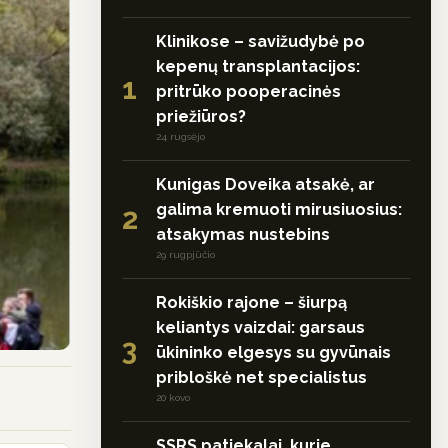
Klinikose – savižudybė po
kepenų transplantacijos:
1
pritrūko pooperacinės
priežiūros?
24 rugsėjo
Kunigas Doveika atsakė, ar
galima kremuoti mirusiuosius:
2
atsakymas nustebins
29 rugpjūčio
Rokiškio rajone – šiurpą
keliantys vaizdai: garsaus
3
ūkininko elgesys su gyvūnais
pribloškė net specialistus
20 kovo
SSRS patiekalai, kurie