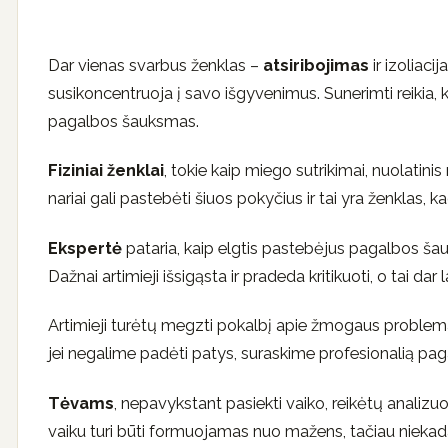
Dar vienas svarbus ženklas –
atsiribojimas
ir izoliaci
susikoncentruoja į savo išgyvenimus. Sunerimti reikia,
pagalbos šauksmas.
Fiziniai ženklai
, tokie kaip miego sutrikimai, nuolatini
nariai gali pastebėti šiuos pokyčius ir tai yra ženklas, 
Ekspertė
pataria, kaip elgtis pastebėjus pagalbos šau
Dažnai artimieji išsigąsta ir pradeda kritikuoti, o tai d
Artimieji turėtų megzti pokalbį apie žmogaus problemas,
jei negalime padėti patys, suraskime profesionalią paga
Tėvams
, nepavykstant pasiekti vaiko, reikėtų analizuo
vaiku turi būti formuojamas nuo mažens, tačiau niekad