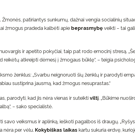
ja. Žmonės, patiriantys sunkumų, dažnai vengia socialinių situaci
 kai žmogus pradeda kalbėti apie
beprasmybę
veikti – tai gal
s nuovargis ir apetito pokyčiai, taip pat rodo emocinį stresą. „
kad reikėtų atkreipti dėmesį į žmogaus būklę“, – teigia psicholo
ksmo ženklus: „Svarbu neignoruoti šių ženklų ir parodyti empa
ar labiau sustiprina jausmą, kad žmogus nesuprastas.“
 parodyti, kad jis nėra vienas ir suteikti
viltį
. „Būkime nuošird
lbą“, – sako specialistė.
ti savo veiksmus ir aplinką, ieškoti pagalbos iš draugų. „Ryšys
a nėra per vėlu.
Kokybiškas laikas
kartu sukuria erdvę, kurioj