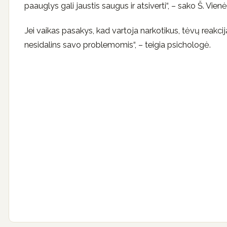
paauglys gali jaustis saugus ir atsiverti“, – sako Š. Vienė
Jei vaikas pasakys, kad vartoja narkotikus, tėvų reakcija
nesidalins savo problemomis“, – teigia psichologė.