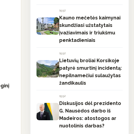
15:52
Kauno mečetės kaimynai
skundžiasi užstatytais
įvažiavimais ir triukšmu
penktadieniais
15:52
Lietuvių broliai Korsikoje
patyrė smurtinį incidentą:
nepilnamečiui sulaužytas
žandikaulis
ginį
15:52
Diskusijos dėl prezidento
G. Nausėdos darbo iš
Madeiros: atostogos ar
nuotolinis darbas?