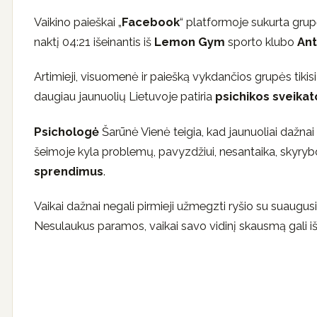
Vaikino paieškai „
Facebook
“ platformoje sukurta grup
naktį 04:21 išeinantis iš
Lemon Gym
sporto klubo
Ant
Artimieji, visuomenė ir paiešką vykdančios grupės tikisi
daugiau jaunuolių Lietuvoje patiria
psichikos sveikat
Psichologė
Šarūnė Vienė teigia, kad jaunuoliai dažnai
šeimoje kyla problemų, pavyzdžiui, nesantaika, skyrybos
sprendimus
.
Vaikai dažnai negali pirmieji užmegzti ryšio su suaugu
Nesulaukus paramos, vaikai savo vidinį skausmą gali iš