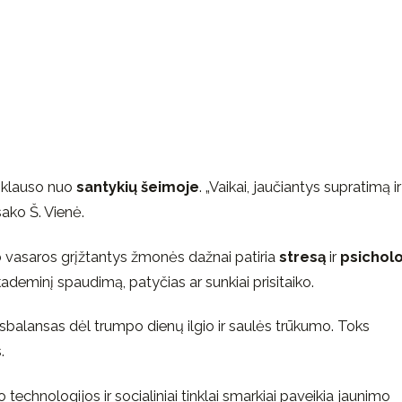
riklauso nuo
santykių šeimoje
. „Vaikai, jaučiantys supratimą ir
sako Š. Vienė.
Po vasaros grįžtantys žmonės dažnai patiria
stresą
ir
psicholo
akademinį spaudimą, patyčias ar sunkiai prisitaiko.
balansas dėl trumpo dienų ilgio ir saulės trūkumo. Toks
.
technologijos ir socialiniai tinklai smarkiai paveikia jaunimo