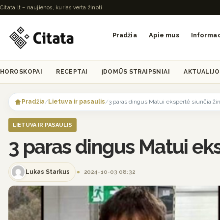
Citata.lt – naujienos, kurias verta žinoti
Pradžia
Apie mus
Informac
HOROSKOPAI
RECEPTAI
ĮDOMŪS STRAIPSNIAI
AKTUALIJO
Skip
to
Pradžia
/
Lietuva ir pasaulis
/
3 paras dingus Matui ekspertė siunčia žini
content
LIETUVA IR PASAULIS
3 paras dingus Matui eksp
Lukas Starkus
2024-10-03 08:32