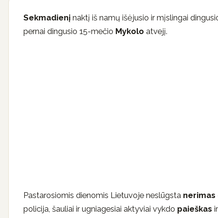
Sekmadienį
naktį iš namų išėjusio ir mįslingai dingu
pernai dingusio 15-mečio
Mykolo
atvejį.
Pastarosiomis dienomis Lietuvoje neslūgsta
nerimas
policija, šauliai ir ugniagesiai aktyviai vykdo
paieškas
i