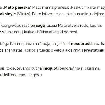
ė „
Mato paieška
“. Mato mama praneša: „Paskutinį kartą mat
akalnyje
(Vilnius). Po to informacijos apie jaunuolio judėjimą 
 kuo greičiau rasti
paauglį
, tačiau Mato atvejis rodo, kad vis
os
sunkumų, į kuriuos būtina atkreipti dėmesį.
 bėga iš namų arba maištauja, kai jaučiasi
nesuprasti
arba ka
 ar smurtas. Tokios situacijos verčia juos rinktis
kraštutiniu
siais, todėl tėvams būtina
inicijuoti
bendravimą ir pažinimą.
reikšti nederamu elgesiu.