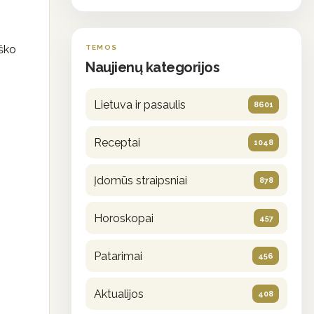
eško
TEMOS
Naujienų kategorijos
Lietuva ir pasaulis
8601
Receptai
1048
Įdomūs straipsniai
878
Horoskopai
457
Patarimai
456
Aktualijos
408