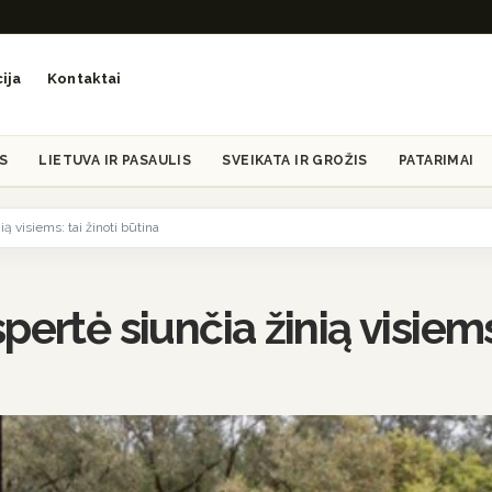
ija
Kontaktai
S
LIETUVA IR PASAULIS
SVEIKATA IR GROŽIS
PATARIMAI
ą visiems: tai žinoti būtina
ertė siunčia žinią visiems: