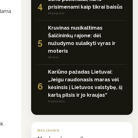
4
prisimenami kaip tikrai baisūs
ndama
18 gegužės
Kruvinas nusikaltimas
Šalčininkų rajone: dėl
5
nužudymo sulaikyti vyras ir
moteris
28 kovo
Kariūno pažadas Lietuvai:
„Jeigu raudonasis maras vėl
6
kėsinsis į Lietuvos valstybę, šį
kartą pilsis ir jo kraujas“
6 balandžio
i,
NAUJAUSIA