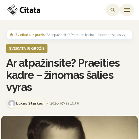
Skip
to
/
Sveikata ir grožis
/
Ar atpažinsite? Praeities kadre – žinomas šalies vyras
content
SVEIKATA IR GROŽIS
Ar atpažinsite? Praeities
kadre – žinomas šalies
vyras
Lukas Starkus
2025-07-11 13:36