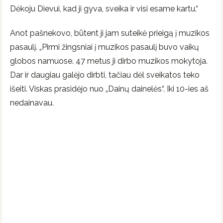
Dėkoju Dievui, kad ji gyva, sveika ir visi esame kartu.“
Anot pašnekovo, būtent ji jam suteikė prieigą į muzikos
pasaulį. „Pirmi žingsniai į muzikos pasaulį buvo vaikų
globos namuose. 47 metus ji dirbo muzikos mokytoja.
Dar ir daugiau galėjo dirbti, tačiau dėl sveikatos teko
išeiti. Viskas prasidėjo nuo „Dainų dainelės“. Iki 10-ies aš
nedainavau.