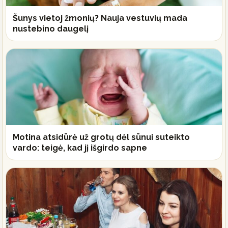
Šunys vietoj žmonių? Nauja vestuvių mada
nustebino daugelį
Motina atsidūrė už grotų dėl sūnui suteikto
vardo: teigė, kad jį išgirdo sapne