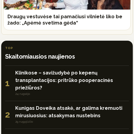
Draugų vestuvėse tai pamačiusi vilnietė liko be
žado: „Apėmė svetima gėda“
TOP
Skaitomiausios naujienos
Klinikose – savižudybė po kepenų
transplantacijos: pritrūko pooperacinės
1
priežiūros?
24 rugsėjo
Kunigas Doveika atsakė, ar galima kremuoti
2
mirusiuosius: atsakymas nustebins
29 rugpjūčio