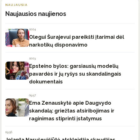
NAUJAUSIA
Naujausios naujienos
10:04
Olegui Šurajevui pareikšti įtarimai dėl
narkotikų disponavimo
10:03
Epsteino bylos: garsiausių modelių
pavardės ir jų ryšys su skandalingais
dokumentais
09:57
Ema Zenauskytė apie Daugvydo
skandalą: griežtas atsiribojimas ir
raginimas stiprinti įstatymus
09:56
Jolanta Naruševičiūtė atskleidžia skaudžias