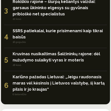
Rokiškio rajone – šiurpą keliantys vaizdai:
garsaus ūkininko elgesys su gyvūnais
3
pribloškė net specialistus
20 kovo
SSRS patiekalai, kurie prisimenami kaip tikrai
4
baisūs
18 gegužės
Kruvinas nusikaltimas Šalčininkų rajone: dėl
5
nužudymo sulaikyti vyras ir moteris
28 kovo
Kariūno pažadas Lietuvai: „Jeigu raudonasis
maras vėl kėsinsis į Lietuvos valstybę, šį kartą
6
pilsis ir jo kraujas“
6 balandžio