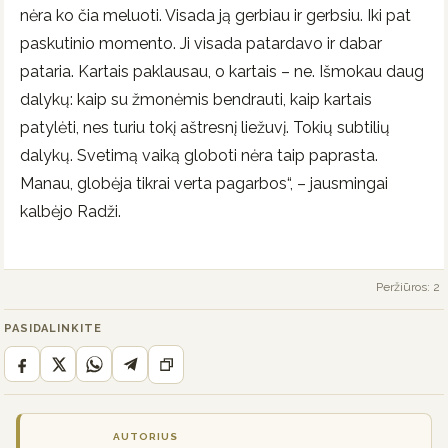
nėra ko čia meluoti. Visada ją gerbiau ir gerbsiu. Iki pat
paskutinio momento. Ji visada patardavo ir dabar
pataria. Kartais paklausau, o kartais – ne. Išmokau daug
dalykų: kaip su žmonėmis bendrauti, kaip kartais
patylėti, nes turiu tokį aštresnį liežuvį. Tokių subtilių
dalykų. Svetimą vaiką globoti nėra taip paprasta.
Manau, globėja tikrai verta pagarbos“, – jausmingai
kalbėjo Radži.
Peržiūros: 2
PASIDALINKITE
AUTORIUS