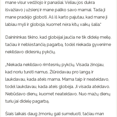
mane visur vedžiojo ir panašiai. Vėliau jos dukra
išvažiavo į užsienį ir mane paliko savo mamai. Tada ji
mane pradėjo globoti. Aš iš karto pajutau, kad mane ji
labiau myli ir globoja, kuomet nėra kitų vaikų šalia.“
Dainininkas tikino, kad globėjai jaučia ne tik didelę meilę,
tačiau ir neblėstančią pagarbą, todėl niekada gyvenime
nekildavo didesnių pykčių.
„Niekada nekildavo rimtesnių pykčių. Visada žinojau,
kad noriu turėti namus. Žiūrėdavau pro langą ir
laukdavau, kada ateis mama. Mama taip ir neateidavo,
todėl laukdavau, kada ateis globėja. Ji visada ateidavo.
Nebūdavo dienų, kuomet neateidavo. Nuo mažų dienų
turiu jai didelę pagarbą.
Šiais laikais daug žmonių gali sumeluoti, tačiau man