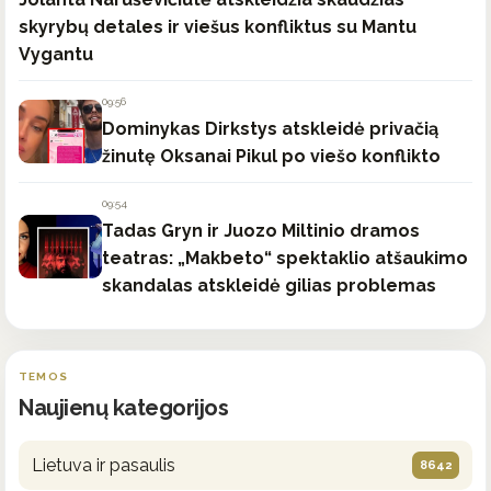
skyrybų detales ir viešus konfliktus su Mantu
Vygantu
09:56
Dominykas Dirkstys atskleidė privačią
žinutę Oksanai Pikul po viešo konflikto
09:54
Tadas Gryn ir Juozo Miltinio dramos
teatras: „Makbeto“ spektaklio atšaukimo
skandalas atskleidė gilias problemas
TEMOS
Naujienų kategorijos
Lietuva ir pasaulis
8642