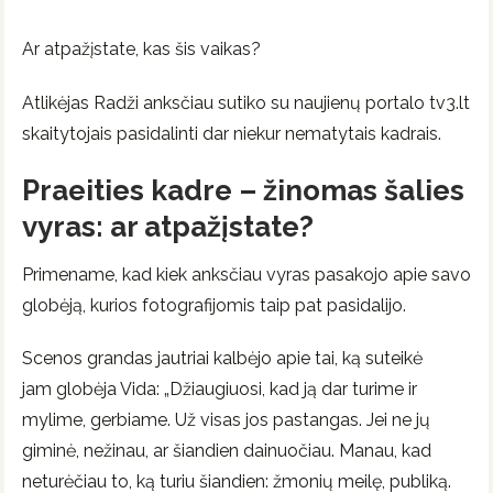
Ar atpažįstate, kas šis vaikas?
Atlikėjas Radži anksčiau sutiko su naujienų portalo tv3.lt
skaitytojais pasidalinti dar niekur nematytais kadrais.
Praeities kadre – žinomas šalies
vyras: ar atpažįstate?
Primename, kad kiek anksčiau vyras pasakojo apie savo
globėją, kurios fotografijomis taip pat pasidalijo.
Scenos grandas jautriai kalbėjo apie tai, ką suteikė
jam globėja Vida: „Džiaugiuosi, kad ją dar turime ir
mylime, gerbiame. Už visas jos pastangas. Jei ne jų
giminė, nežinau, ar šiandien dainuočiau. Manau, kad
neturėčiau to, ką turiu šiandien: žmonių meilę, publiką.