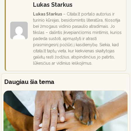
Lukas Starkus
Lukas Starkus
– Citata.lt portalo autorius ir
turinio kūrėjas, besidomintis literatūra, filosofija
bei žmogaus vidinio pasaulio atradimais. Jo
tikslas – dalintis įkvepiančiomis mintimis, kurios
padeda sustoti, apmąstyti ir atrasti
prasmingesnį požiūrį į kasdienybę. Siekia, kad
citata.lt taptų vieta, kur kiekvienas skaitytojas
galėtų rasti žodžius, atspindinčius jo patirtis,
lūkesčius ar vidinius ieškojimus.
Daugiau šia tema