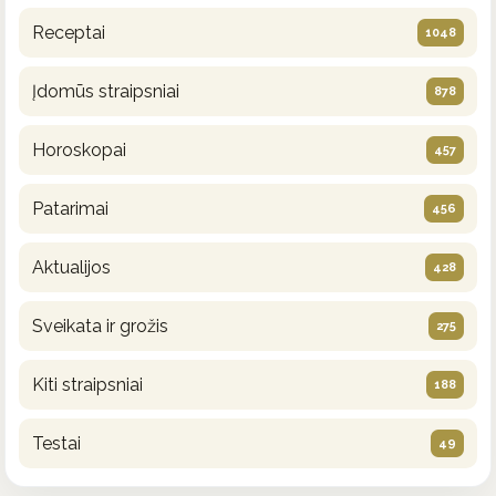
Receptai
1048
Įdomūs straipsniai
878
Horoskopai
457
Patarimai
456
Aktualijos
428
Sveikata ir grožis
275
Kiti straipsniai
188
Testai
49