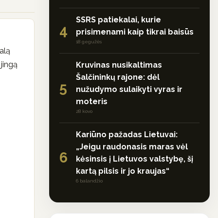
SSRS patiekalai, kurie
4
prisimenami kaip tikrai baisūs
18 gegužės
nalą
ojingą
Kruvinas nusikaltimas
Šalčininkų rajone: dėl
5
nužudymo sulaikyti vyras ir
moteris
28 kovo
Kariūno pažadas Lietuvai:
„Jeigu raudonasis maras vėl
6
kėsinsis į Lietuvos valstybę, šį
kartą pilsis ir jo kraujas“
6 balandžio