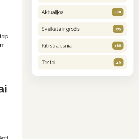
Aktualijos
428
Sveikata ir grožis
275
taip
am
Kiti straipsniai
188
Testai
49
ai
ėpti