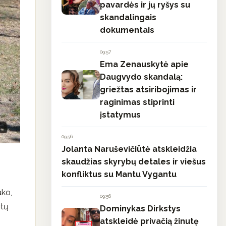
pavardės ir jų ryšys su
skandalingais
dokumentais
09:57
Ema Zenauskytė apie
Daugvydo skandalą:
griežtas atsiribojimas ir
raginimas stiprinti
įstatymus
09:56
Jolanta Naruševičiūtė atskleidžia
skaudžias skyrybų detales ir viešus
konfliktus su Mantu Vygantu
ko,
09:56
ėtų
Dominykas Dirkstys
atskleidė privačią žinutę