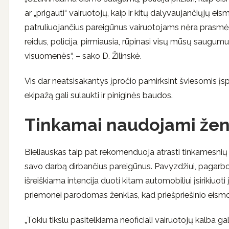
ar „prigauti“ vairuotojų, kaip ir kitų dalyvaujančiųjų ei
patruliuojančius pareigūnus vairuotojams nėra prasmė
reidus, policija, pirmiausia, rūpinasi visų mūsų saugum
visuomenės“, – sako D. Žilinskė.
Vis dar neatsisakantys įpročio pamirksint šviesomis įsp
ekipažą gali sulaukti ir piniginės baudos.
Tinkamai naudojami ženk
Bieliauskas taip pat rekomenduoja atrasti tinkamesnių 
savo darbą dirbančius pareigūnus. Pavyzdžiui, pagarbos
išreiškiama intencija duoti kitam automobiliui įsirikiuot
priemonei parodomas ženklas, kad priešpriešinio eismo 
„Tokiu tikslu pasitelkiama neoficiali vairuotojų kalba ga