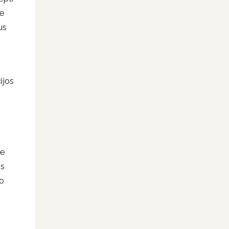
ie
us
ijos
ie
is
to