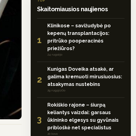
TOP
Skaitomiausios naujienos
Klinikose – savižudybė po
kepenų transplantacijos:
1
pritrūko pooperacinės
priežiūros?
24 rugsėjo
Kunigas Doveika atsakė, ar
galima kremuoti mirusiuosius:
2
atsakymas nustebins
29 rugpjūčio
Rokiškio rajone – šiurpą
keliantys vaizdai: garsaus
3
ūkininko elgesys su gyvūnais
pribloškė net specialistus
20 kovo