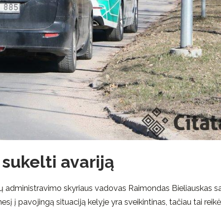
sukelti avariją
administravimo skyriaus vadovas Raimondas Bieliauskas sa
į į pavojingą situaciją kelyje yra sveikintinas, tačiau tai reik