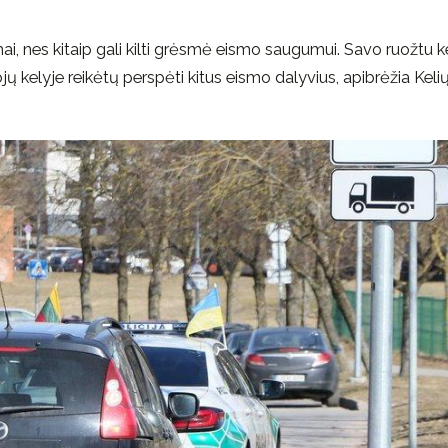
ai, nes kitaip gali kilti grėsmė eismo saugumui. Savo ruožtu k
jų kelyje reikėtų perspėti kitus eismo dalyvius, apibrėžia Keli