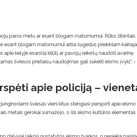
siuoju paros metu ar esant blogam matomumui. Rūko žibintais 
elyje esant blogam matomumui arba sugedus priekiniam kairiaj
us apie kelyje esančią kliūtį ar pavojų reikėtų naudoti avarinę
kamas šviesos prietaisų naudojimas gali sukelti eismo įvykį“, –
pėti apie policiją – vienet
erjunginėdami šviesas vieni kitus stengiasi perspėti apie eismo
ais metais gerokai sumažėjo, o šis eismo kultūros elementas
mo dalyviai laikosi nustatytos eismo tvarkos, o nesiekia pasisl