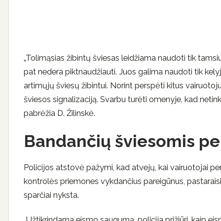
„Tolimąsias žibintų šviesas leidžiama naudoti tik tam
pat nedera piktnaudžiauti. Juos galima naudoti tik k
artimųjų šviesų žibintui. Norint perspėti kitus vairuotoj
šviesos signalizaciją. Svarbu turėti omenyje, kad netin
pabrėžia D. Žilinskė.
Bandančių šviesomis pers
Policijos atstovė pažymi, kad atvejų, kai vairuotojai p
kontrolės priemones vykdančius pareigūnus, pastaraisi
sparčiai nyksta.
„Užtikrindama eismo saugumą, policija prižiūri, kaip eis