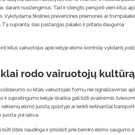
sme, darant nusižengimus. Tad ir stengtis perspėti vieni kitus ap
s. Vykdydama tikslines prevencines priemones ar trumpalaiki
u. Tą supranta, šias pastangas palaiko ir pritaria dauguma
ėti kitus vairuotojus apie kelyje eismo kontrolę vykdantį polic
lai rodo vairuotojų kultūrą
solidarumo su kitais vairuotojais formų nei signalizavimas ap
 ir supratingumo kelyje išraiška gali būti avarinėmis šviesom
i į reikiamą eismo juostą spūstyje ar lenkti ketinančiai transpor
juosta yra laisva.
li būti išties naudinga ir prisidėti prie bendro eismo saugumo ir