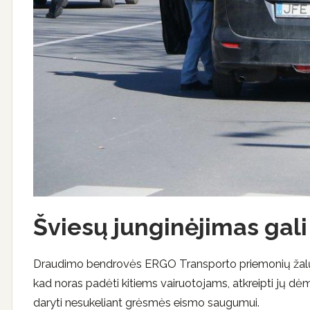
Šviesų junginėjimas gali 
Draudimo bendrovės ERGO Transporto priemonių žalų 
kad noras padėti kitiems vairuotojams, atkreipti jų dėmes
daryti nesukeliant grėsmės eismo saugumui.