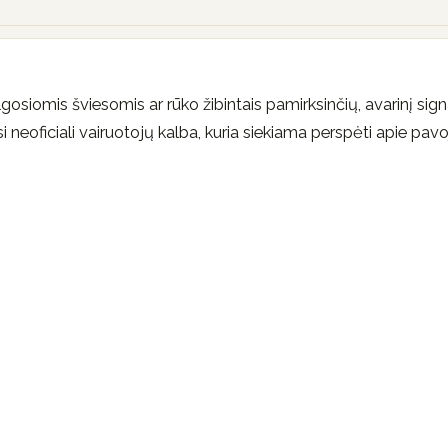
ilgosiomis šviesomis ar rūko žibintais pamirksinčių, avarinį sig
i neoficiali vairuotojų kalba, kuria siekiama perspėti apie pav