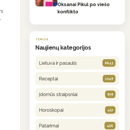
Oksanai Pikul po viešo
rs
konflikto
–
TEMOS
Naujienų kategorijos
Lietuva ir pasaulis
8643
Receptai
1048
Įdomūs straipsniai
878
Horoskopai
457
Patarimai
456