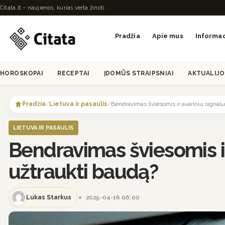
Citata.lt – naujienos, kurias verta žinoti
Pradžia
Apie mus
Informac
HOROSKOPAI
RECEPTAI
ĮDOMŪS STRAIPSNIAI
AKTUALIJO
Skip
to
Pradžia
/
Lietuva ir pasaulis
/
Bendravimas šviesomis ir avariniu signalu
content
LIETUVA IR PASAULIS
Bendravimas šviesomis ir
užtraukti baudą?
Lukas Starkus
2025-04-18 06:00