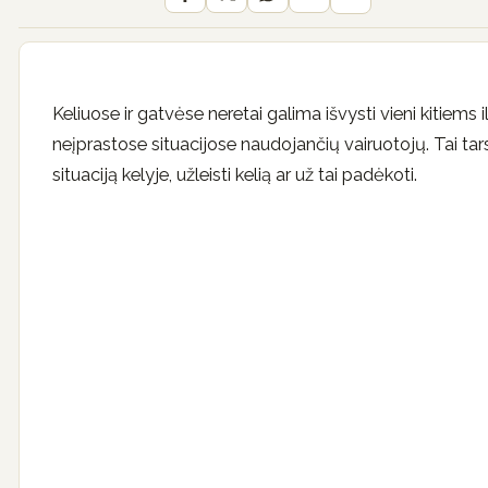
Keliuose ir gatvėse neretai galima išvysti vieni kitiems 
neįprastose situacijose naudojančių vairuotojų. Tai tars
situaciją kelyje, užleisti kelią ar už tai padėkoti.