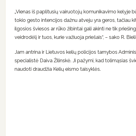
„Vienas iš paplitusių vairuotojų komunikavimo kelyje b
tokio gesto intencijos dažnu atveju yra geros, tačiau 
ilgosios šviesos ar rūko žibintai gali akinti ne tik prieš
veidrodėlį ir tuos, kurie važiuoja priešais“, – sako R. Biel
Jam antrina ir Lietuvos kelių policijos tarnybos Administ
specialistė Daiva Žilinskė. Ji pažymi, kad tolimąsias švies
naudoti draudžia Kelių eismo taisyklės.