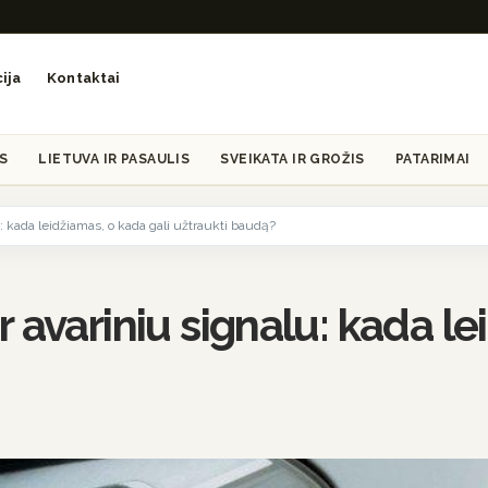
ija
Kontaktai
S
LIETUVA IR PASAULIS
SVEIKATA IR GROŽIS
PATARIMAI
: kada leidžiamas, o kada gali užtraukti baudą?
 avariniu signalu: kada le