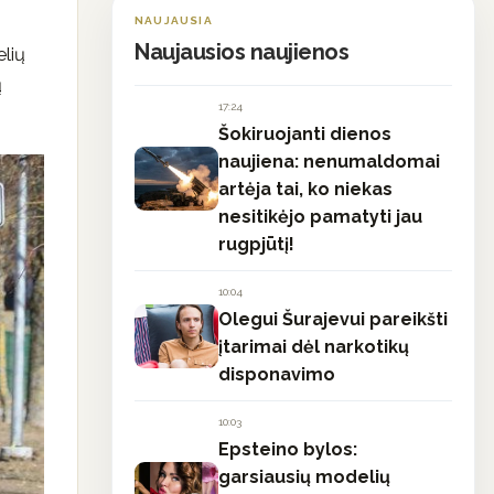
NAUJAUSIA
Naujausios naujienos
elių
ų
17:24
Šokiruojanti dienos
naujiena: nenumaldomai
artėja tai, ko niekas
nesitikėjo pamatyti jau
rugpjūtį!
10:04
Olegui Šurajevui pareikšti
įtarimai dėl narkotikų
disponavimo
10:03
Epsteino bylos:
garsiausių modelių