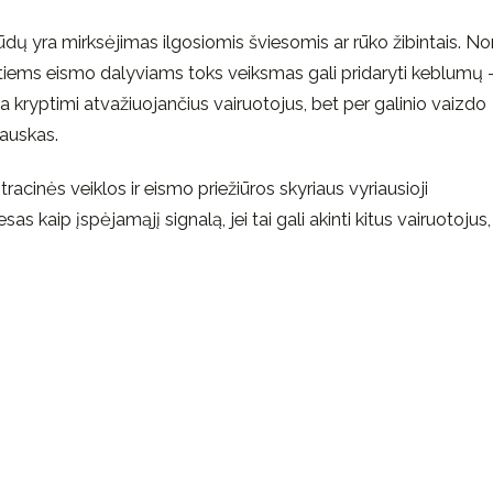
ūdų yra mirksėjimas ilgosiomis šviesomis ar rūko žibintais. No
kitiems eismo dalyviams toks veiksmas gali pridaryti keblumų 
inga kryptimi atvažiuojančius vairuotojus, bet per galinio vaizdo
iauskas.
racinės veiklos ir eismo priežiūros skyriaus vyriausioji
as kaip įspėjamąjį signalą, jei tai gali akinti kitus vairuotojus,