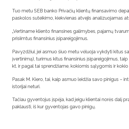
Tuo metu SEB banko Privačių klientų finansavimo depart
paskolos suteikimo, kiekvienas atvejis analizuojamas ats
„Vertiname kliento finansines galimybes, pajamų tvarumą, 
prisiimtus finansinius įsipareigojimus.
Pavyzdžiui, jei asmuo šiuo metu vėluoja vykdyti kitus savo
įvertinimą), turimus kitus finansinius įsipareigojimus, t
kt. ir pagal tai sprendžiame, kokiomis sąlygomis ir kokio
Pasak M. Kiero, tai, kaip asmuo leidžia savo pinigus – i
istorijai neturi.
Tačiau gyventojus įspėja, kad jeigu klientai norės dalį pr
paklausti, iš kur gyventojas gavo pinigų.