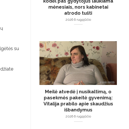
kodėl pas gydytojus laukiama
mėnesiais, nors kabinetai
atrodo tušti
2026 6 rugpjūčio
sų
elgėtės su
idžiate
Meilė atvedė į nusikaltimą, o
pasekmės pakeitė gyvenimą:
Vitalija prabilo apie skaudžius
išbandymus
2026 6 rugpjūčio