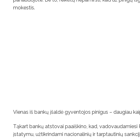
mokestis.
Vienas iš bankų įšaldė gyventojos pinigus – daugiau kaip
Tąkart bankų atstovai paaiškino, kad, vadovaudamiesi P
įstatymu, užtikrindami nacionalinių ir tarptautinių sankcij