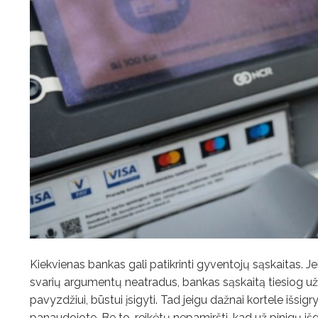
Kiekvienas bankas gali patikrinti gyventojų sąskaitas. Jeig
svarių argumentų neatradus, bankas sąskaitą tiesiog užbl
pavyzdžiui, būstui įsigyti. Tad jeigu dažnai kortele išsigr
panaudojote. Be to, reikėtų nepamiršti, kad už pinigų išg