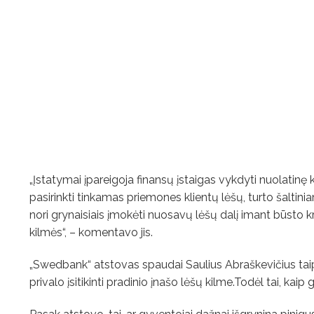
„Įstatymai įpareigoja finansų įstaigas vykdyti nuolatinę
pasirinkti tinkamas priemones klientų lėšų, turto šaltiniams
nori grynaisiais įmokėti nuosavų lėšų dalį imant būsto kr
kilmės“, – komentavo jis.
„Swedbank“ atstovas spaudai Saulius Abraškevičius taip
privalo įsitikinti pradinio įnašo lėšų kilme.Todėl tai, kaip