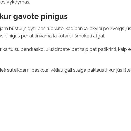
senos vykdymas.
š kur gavote pinigus
am būstui įsigyti, pasiruoškite, kad bankai akylai peržvelgs jū
us pinigus per atitinkamą laikotarpį išmokėti atgal.
ar kartu su bendraskoliu uždirbate, bet taip pat patikrinti, kaip 
rieš suteikdami paskolą, vėliau gali staiga paklausti, kur jūs išle