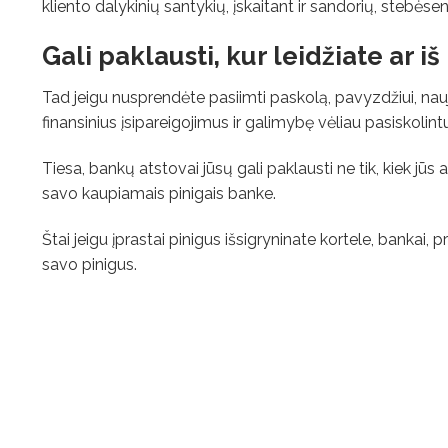
kliento dalykinių santykių, įskaitant ir sandorių, stebė
Gali paklausti, kur leidžiate ar i
Tad jeigu nusprendėte pasiimti paskolą, pavyzdžiui, nauj
finansinius įsipareigojimus ir galimybę vėliau pasiskolint
Tiesa, bankų atstovai jūsų gali paklausti ne tik, kiek jūs 
savo kaupiamais pinigais banke.
Štai jeigu įprastai pinigus išsigryninate kortele, bankai, p
savo pinigus.