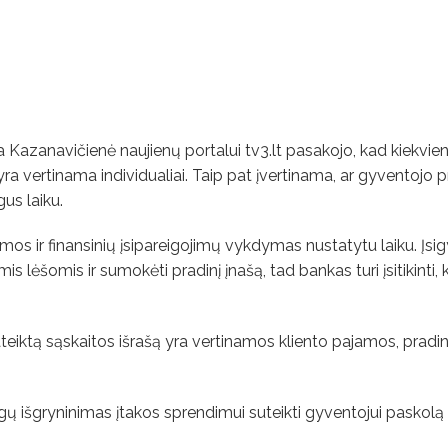
azanavičienė naujienų portalui tv3.lt pasakojo, kad kiekvien
a yra vertinama individualiai. Taip pat įvertinama, ar gyventojo
gus laiku.
pajamos ir finansinių įsipareigojimų vykdymas nustatytu laiku. Į
mis lėšomis ir sumokėti pradinį įnašą, tad bankas turi įsitikinti,
teiktą sąskaitos išrašą yra vertinamos kliento pajamos, pradin
gų išgryninimas įtakos sprendimui suteikti gyventojui paskolą