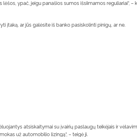
 lėšos, ypač, jeigu panašios sumos išsiimamos reguliariai“, – 
ti įtaką, ar jūs galėsite iš banko pasiskolinti pinigų, ar ne.
 vėluojantys atsiskaitymai su įvairių paslaugų teikėjais ir vėlav
okas už automobilio lizingą“, – teigė ji.