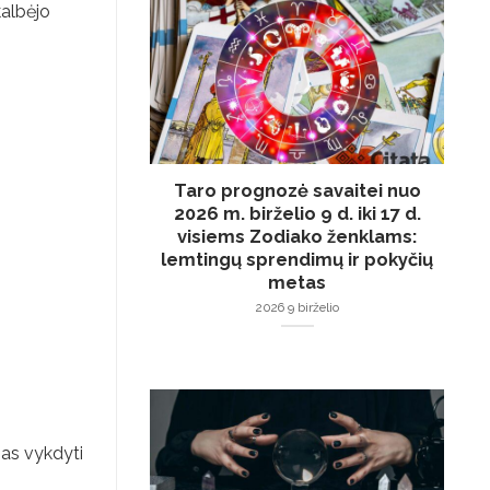
kalbėjo
Taro prognozė savaitei nuo
2026 m. birželio 9 d. iki 17 d.
visiems Zodiako ženklams:
lemtingų sprendimų ir pokyčių
metas
2026 9 birželio
imas vykdyti