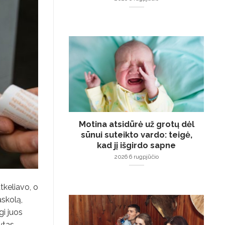
Motina atsidūrė už grotų dėl
sūnui suteikto vardo: teigė,
kad jį išgirdo sapne
2026 6 rugpjūčio
atkeliavo, o
askolą,
gi juos
ytas