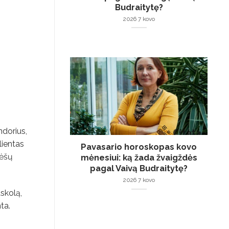
Budraitytę?
2026 7 kovo
ndorius,
lientas
Pavasario horoskopas kovo
lėšų
mėnesiui: ką žada žvaigždės
pagal Vaivą Budraitytę?
2026 7 kovo
skolą,
ta.