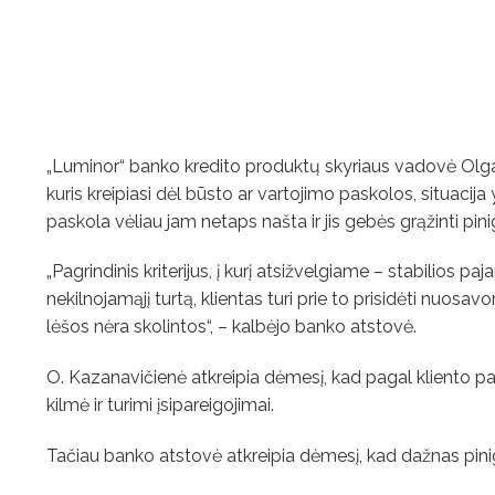
„Luminor“ banko kredito produktų skyriaus vadovė Olga K
kuris kreipiasi dėl būsto ar vartojimo paskolos, situacij
paskola vėliau jam netaps našta ir jis gebės grąžinti pini
„Pagrindinis kriterijus, į kurį atsižvelgiame – stabilios 
nekilnojamąjį turtą, klientas turi prie to prisidėti nuosavo
lėšos nėra skolintos“, – kalbėjo banko atstovė.
O. Kazanavičienė atkreipia dėmesį, kad pagal kliento pa
kilmė ir turimi įsipareigojimai.
Tačiau banko atstovė atkreipia dėmesį, kad dažnas pini