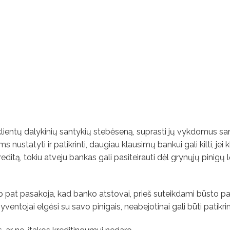
 klientų dalykinių santykių stebėseną, suprasti jų vykdomus sa
 nustatyti ir patikrinti, daugiau klausimų bankui gali kilti, jei k
editą, tokiu atveju bankas gali pasiteirauti dėl grynųjų pinigų 
 pat pasakoja, kad banko atstovai, prieš suteikdami būsto pa
 gyventojai elgėsi su savo pinigais, neabejotinai gali būti patikrin