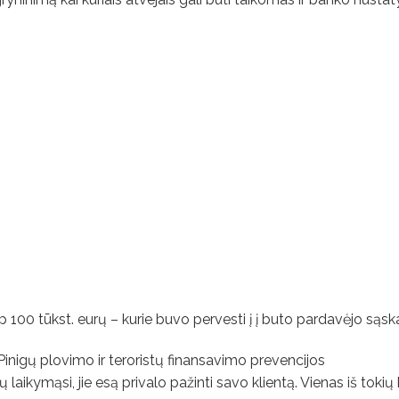
 100 tūkst. eurų – kurie buvo pervesti į į buto pardavėjo sąska
inigų plovimo ir teroristų finansavimo prevencijos
ų laikymąsi, jie esą privalo pažinti savo klientą. Vienas iš toki