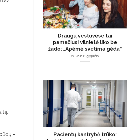
Draugų vestuvėse tai
pamačiusi vilnietė liko be
žado: „Apėmė svetima gėda“
2026 6 rugpjūčio
itą.
Pacientų kantrybė trūko:
ų būdų –