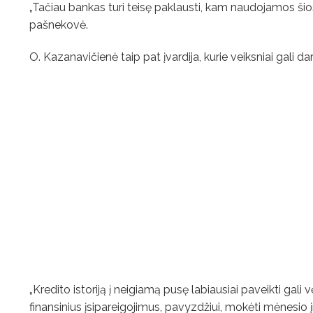
„Tačiau bankas turi teisę paklausti, kam naudojamos šios
pašnekovė.
O. Kazanavičienė taip pat įvardija, kurie veiksniai gali dary
„Kredito istoriją į neigiamą pusę labiausiai paveikti gali
finansinius įsipareigojimus, pavyzdžiui, mokėti mėnesio įm