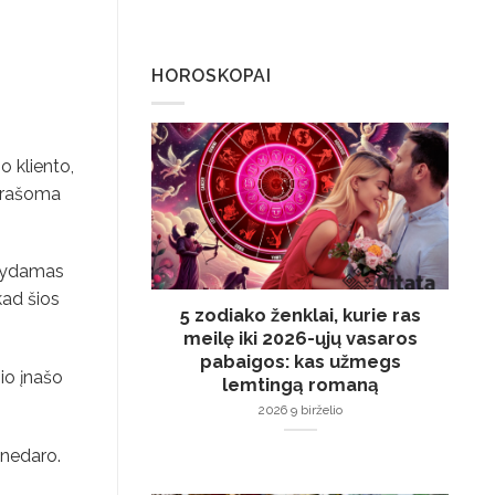
HOROSKOPAI
o kliento,
 prašoma
sigydamas
 kad šios
5 zodiako ženklai, kurie ras
meilę iki 2026-ųjų vasaros
pabaigos: kas užmegs
io įnašo
lemtingą romaną
2026 9 birželio
 nedaro.