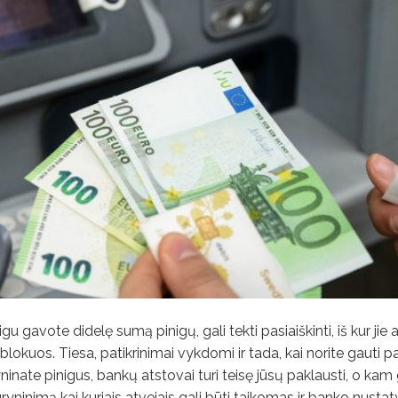
u gavote didelę sumą pinigų, gali tekti pasiaiškinti, iš kur jie 
okuos. Tiesa, patikrinimai vykdomi ir tada, kai norite gauti p
yninate pinigus, bankų atstovai turi teisę jūsų paklausti, o kam 
ryninimą kai kuriais atvejais gali būti taikomas ir banko nustat