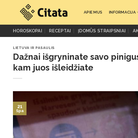
Skip
to
APIE MUS
INFORMACIJA
content
HOROSKOPAI
RECEPTAI
ĮDOMŪS STRAIPSNIAI
A
LIETUVA IR PASAULIS
Dažnai išgryninate savo pinigu
kam juos išleidžiate
21
Spa