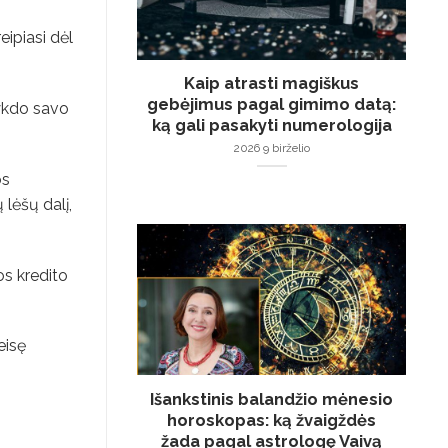
ipiasi dėl
Kaip atrasti magiškus
gebėjimus pagal gimimo datą:
vykdo savo
ką gali pasakyti numerologija
2026 9 birželio
os
 lėšų dalį,
os kredito
eisę
Išankstinis balandžio mėnesio
horoskopas: ką žvaigždės
žada pagal astrologę Vaivą