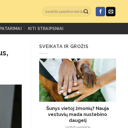
PATARIMAI
KITI STRAIPSNIAI
SVEIKATA IR GROŽIS
us,
Šunys vietoj žmonių? Nauja
vestuvių mada nustebino
daugelį
2026 6 rugpjūčio