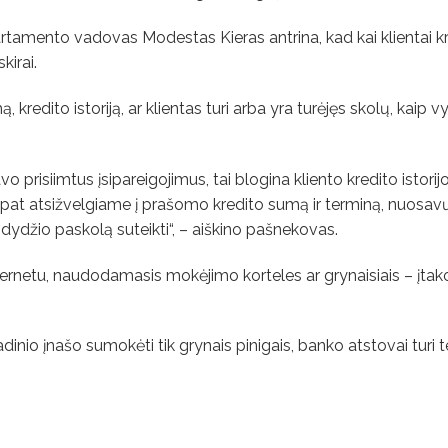
amento vadovas Modestas Kieras antrina, kad kai klientai kre
kirai.
kredito istoriją, ar klientas turi arba yra turėjęs skolų, kaip 
 prisiimtus įsipareigojimus, tai blogina kliento kredito istorij
aip pat atsižvelgiame į prašomo kredito sumą ir terminą, nuosavų
 dydžio paskolą suteikti“, – aiškino pašnekovas.
nternetu, naudodamasis mokėjimo korteles ar grynaisiais – įtak
adinio įnašo sumokėti tik grynais pinigais, banko atstovai turi t