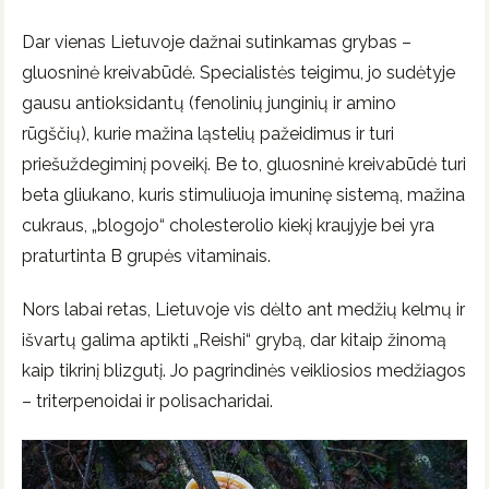
Dar vienas Lietuvoje dažnai sutinkamas grybas –
gluosninė kreivabūdė. Specialistės teigimu, jo sudėtyje
gausu antioksidantų (fenolinių junginių ir amino
rūgščių), kurie mažina ląstelių pažeidimus ir turi
priešuždegiminį poveikį. Be to, gluosninė kreivabūdė turi
beta gliukano, kuris stimuliuoja imuninę sistemą, mažina
cukraus, „blogojo“ cholesterolio kiekį kraujyje bei yra
praturtinta B grupės vitaminais.
Nors labai retas, Lietuvoje vis dėlto ant medžių kelmų ir
išvartų galima aptikti „Reishi“ grybą, dar kitaip žinomą
kaip tikrinį blizgutį. Jo pagrindinės veikliosios medžiagos
– triterpenoidai ir polisacharidai.