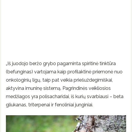
„Iš juodojo beržo grybo pagaminta spiritinė tinktūra
(befunginas) vartojama kaip profilaktinė priemonė nuo
onkologinių ligų, taip pat veikia priešuždegimiškai,
aktyvina imuninę sistemą. Pagrindinės veikliosios
medžiagos yra polisacharidai, iš kurių svarbiausi – beta
gliukanas, triterpenai ir fenoliniai junginiai.