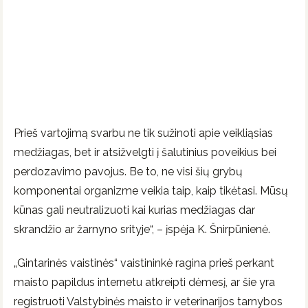
Prieš vartojimą svarbu ne tik sužinoti apie veikliąsias
medžiagas, bet ir atsižvelgti į šalutinius poveikius bei
perdozavimo pavojus. Be to, ne visi šių grybų
komponentai organizme veikia taip, kaip tikėtasi. Mūsų
kūnas gali neutralizuoti kai kurias medžiagas dar
skrandžio ar žarnyno srityje“, – įspėja K. Šnirpūnienė.
„Gintarinės vaistinės“ vaistininkė ragina prieš perkant
maisto papildus internetu atkreipti dėmesį, ar šie yra
registruoti Valstybinės maisto ir veterinarijos tarnybos