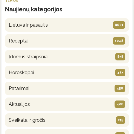
TEMOS
Naujienų kategorijos
Lietuva ir pasaulis
8601
Receptai
1048
Įdomūs straipsniai
878
Horoskopai
457
Patarimai
456
Aktualijos
408
Sveikata ir grožis
275