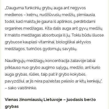
„Dauguma funkcinių grybų auga ant negyvos
medienos – kelmų, nudžiūvusių medžių, pirmiausia,
todėl, kad maistą jie gauna iš aplinkos, perdirbdami
organines medžiagas. Kita dalis auga ant gyvų medžių
ir maisto medžiagas absorbuoja iš jų. Tokiu būdu šiuose
grybuose kaupiasi vitaminai, biologiškai aktyvios
medžiagos, turinčios gydomųjų savybių.
Naudingųjų medžiagų koncentracija žaliavoje labai
priklauso nuo grybo augimo sąlygų, medžio, ant kurio
auga grybas, rūšies, taip pat ir grybo kokybės,
pavyzdžiui, ar jis nėra pažeistas pelėsio ar kitų kenkėjų”,
– sako vaistininkė.
Vienas žinomiausių Lietuvoje – juodasis beržo
grybas