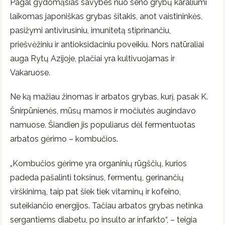
Pagal gydomąsias savybes nuo seno grybų karaliumi
laikomas japoniškas grybas šitakis, anot vaistininkės,
pasižymi antivirusiniu, imunitetą stiprinančiu,
priešvėžiniu ir antioksidaciniu poveikiu. Nors natūraliai
auga Rytų Azijoje, plačiai yra kultivuojamas ir
Vakaruose.
Ne ką mažiau žinomas ir arbatos grybas, kurį, pasak K.
Šnirpūnienės, mūsų mamos ir močiutės augindavo
namuose. Šiandien jis populiarus dėl fermentuotas
arbatos gėrimo – kombučios.
„Kombučios gėrime yra organinių rūgščių, kurios
padeda pašalinti toksinus, fermentų, gerinančių
virškinimą, taip pat šiek tiek vitaminų ir kofeino,
suteikiančio energijos. Tačiau arbatos grybas netinka
sergantiems diabetu, po insulto ar infarkto“, – teigia