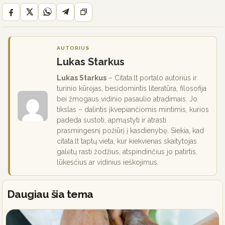
AUTORIUS
Lukas Starkus
Lukas Starkus
– Citata.lt portalo autorius ir
turinio kūrėjas, besidomintis literatūra, filosofija
bei žmogaus vidinio pasaulio atradimais. Jo
tikslas – dalintis įkvepiančiomis mintimis, kurios
padeda sustoti, apmąstyti ir atrasti
prasmingesnį požiūrį į kasdienybę. Siekia, kad
citata.lt taptų vieta, kur kiekvienas skaitytojas
galėtų rasti žodžius, atspindinčius jo patirtis,
lūkesčius ar vidinius ieškojimus.
Daugiau šia tema