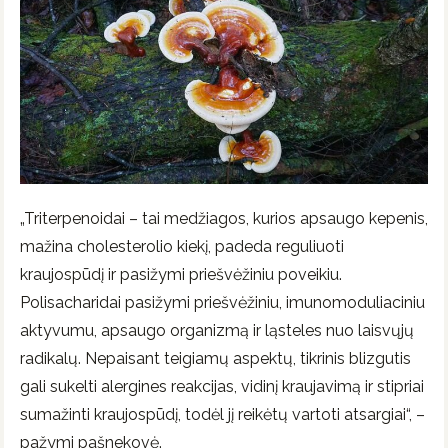
„Triterpenoidai – tai medžiagos, kurios apsaugo kepenis,
mažina cholesterolio kiekį, padeda reguliuoti
kraujospūdį ir pasižymi priešvėžiniu poveikiu.
Polisacharidai pasižymi priešvėžiniu, imunomoduliaciniu
aktyvumu, apsaugo organizmą ir ląsteles nuo laisvųjų
radikalų. Nepaisant teigiamų aspektų, tikrinis blizgutis
gali sukelti alergines reakcijas, vidinį kraujavimą ir stipriai
sumažinti kraujospūdį, todėl jį reikėtų vartoti atsargiai“, –
pažymi pašnekovė.