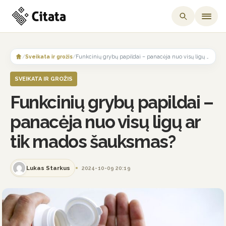
Skip
to
/
Sveikata ir grožis
/
Funkcinių grybų papildai – panacėja nuo visų ligų ar tik mados šauksmas?
content
SVEIKATA IR GROŽIS
Funkcinių grybų papildai –
panacėja nuo visų ligų ar
tik mados šauksmas?
Lukas Starkus
2024-10-09 20:19