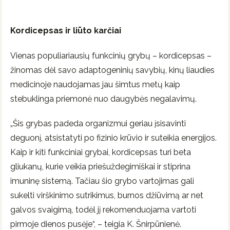
Kordicepsas ir liūto karčiai
Vienas populiariausių funkcinių grybų – kordicepsas –
žinomas dėl savo adaptogeninių savybių, kinų liaudies
medicinoje naudojamas jau šimtus metų kaip
stebuklinga priemonė nuo daugybės negalavimų.
„Šis grybas padeda organizmui geriau įsisavinti
deguonį, atsistatyti po fizinio krūvio ir suteikia energijos.
Kaip ir kiti funkciniai grybai, kordicepsas turi beta
gliukanų, kurie veikia priešuždegimiškai ir stiprina
imuninę sistemą. Tačiau šio grybo vartojimas gali
sukelti virškinimo sutrikimus, burnos džiūvimą ar net
galvos svaigimą, todėl jį rekomenduojama vartoti
pirmoje dienos pusėje“, – teigia K. Šnirpūnienė.