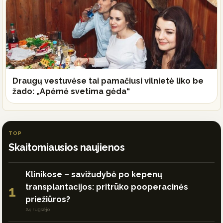
Draugų vestuvėse tai pamačiusi vilnietė liko be
žado: „Apėmė svetima gėda“
TOP
Skaitomiausios naujienos
Klinikose – savižudybė po kepenų
transplantacijos: pritrūko pooperacinės
1
priežiūros?
24 rugsėjo