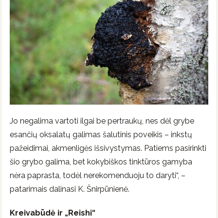
Jo negalima vartoti ilgai be pertraukų, nes dėl grybe
esančių oksalatų galimas šalutinis poveikis – inkstų
pažeidimai, akmenligės išsivystymas. Patiems pasirinkti
šio grybo galima, bet kokybiškos tinktūros gamyba
nėra paprasta, todėl nerekomenduoju to daryti“, –
patarimais dalinasi K. Šnirpūnienė.
Kreivabūdė ir „Reishi“