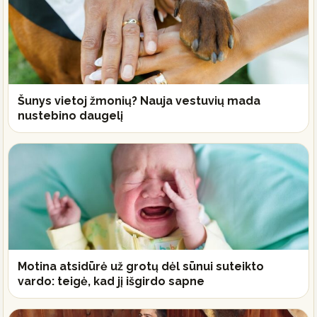
Šunys vietoj žmonių? Nauja vestuvių mada
nustebino daugelį
Motina atsidūrė už grotų dėl sūnui suteikto
vardo: teigė, kad jį išgirdo sapne