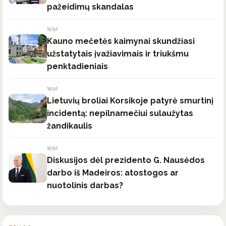
pažeidimų skandalas
15:52
Kauno mečetės kaimynai skundžiasi
užstatytais įvažiavimais ir triukšmu
penktadieniais
15:52
Lietuvių broliai Korsikoje patyrė smurtinį
incidentą: nepilnamečiui sulaužytas
žandikaulis
15:52
Diskusijos dėl prezidento G. Nausėdos
darbo iš Madeiros: atostogos ar
nuotolinis darbas?