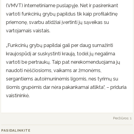
(VMVT) internetiniame puslapyje. Net ir pasirenkant
vartoti funkcinių grybų papildus tik kaip profilaktinę
priemonę, svarbu atidžiai įvertinti jų sąveikas su
vartojamais vaistais.
„Funkcinių grybų papildai gali per daug sumažinti
kraujospūdį ar suskystinti kraują, todėl jų negalima
vartoti be pertraukų. Taip pat nerekomenduojama jų
naudoti nėščiosioms, vaikams ar žmonėms,
sergantiems autoimuninėmis ligomis, nes tyrimų su
šiomis grupėmis dar nėra pakankamai atlikta“, – priduria
vaistininkė.
Peržiūros: 1
PASIDALINKITE