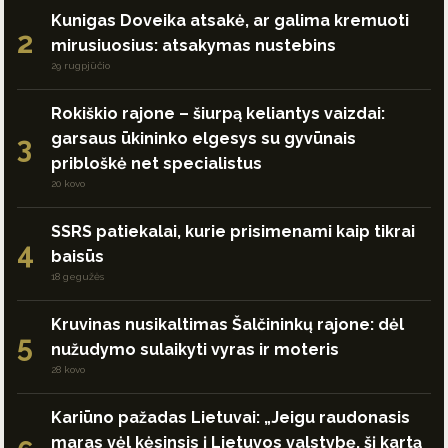
Kunigas Doveika atsakė, ar galima kremuoti
2
mirusiuosius: atsakymas nustebins
29 rugpjūčio
Rokiškio rajone – šiurpą keliantys vaizdai:
garsaus ūkininko elgesys su gyvūnais
3
pribloškė net specialistus
20 kovo
SSRS patiekalai, kurie prisimenami kaip tikrai
4
baisūs
18 gegužės
Kruvinas nusikaltimas Šalčininkų rajone: dėl
5
nužudymo sulaikyti vyras ir moteris
28 kovo
Kariūno pažadas Lietuvai: „Jeigu raudonasis
maras vėl kėsinsis į Lietuvos valstybę, šį kartą