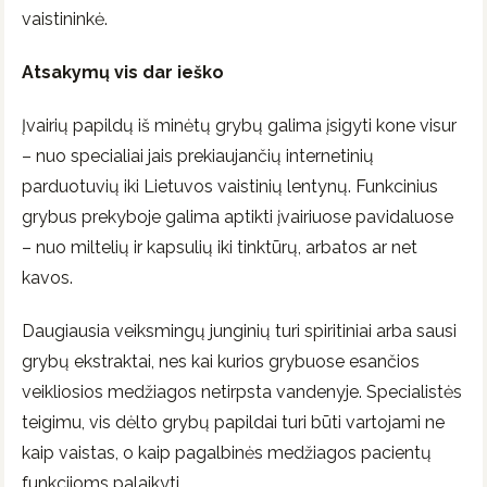
vaistininkė.
Atsakymų vis dar ieško
Įvairių papildų iš minėtų grybų galima įsigyti kone visur
– nuo specialiai jais prekiaujančių internetinių
parduotuvių iki Lietuvos vaistinių lentynų. Funkcinius
grybus prekyboje galima aptikti įvairiuose pavidaluose
– nuo miltelių ir kapsulių iki tinktūrų, arbatos ar net
kavos.
Daugiausia veiksmingų junginių turi spiritiniai arba sausi
grybų ekstraktai, nes kai kurios grybuose esančios
veikliosios medžiagos netirpsta vandenyje. Specialistės
teigimu, vis dėlto grybų papildai turi būti vartojami ne
kaip vaistas, o kaip pagalbinės medžiagos pacientų
funkcijoms palaikyti.