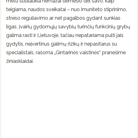
metu susilaukia nemažai dėmesio dėl savo, kaip
teigiama, naudos sveikatai – nuo imuniteto stiprinimo,
streso reguliavimo ar net pagalbos gydant sunkias
ligas. Įvairių gydomųjų savybių turinčių funkcinių grybų
galima rasti ir Lietuvoje, tačiau nepatariama pulti jais
gydytis, neįvertinus galimų rizikų ir nepasitarus su
specialistais, rašoma „Gintarinės vaistinės“ pranešime
žiniasklaidai.