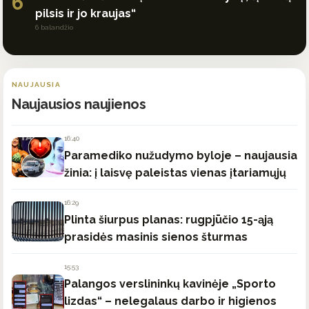
6
pilsis ir jo kraujas“
6 balandžio
NAUJAUSIA
Naujausios naujienos
16:40
Paramediko nužudymo byloje – naujausia
žinia: į laisvę paleistas vienas įtariamųjų
16:29
Plinta šiurpus planas: rugpjūčio 15-ąją
prasidės masinis sienos šturmas
15:53
Palangos verslininkų kavinėje „Sporto
lizdas“ – nelegalaus darbo ir higienos