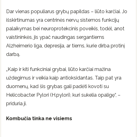
Dar vienas populiarus grybų papildas – liūto karčiai. Jo
išskirtinumas yra centrinės nervų sistemos funkcijų
palaikymas bei neuroprotekcinis poveikis, todėl, anot
vaistininkės, jis ypač naudingas sergantiems
Alzheimerio liga, depresija, ar tiems, kurie dirba protinį
darbą.
„Kaip ir kiti funkciniai grybai, liūto karčiai mažina
uždegimus ir veikia kaip antioksidantas. Taip pat yra
duomenų, kad šis grybas gali padėti kovoti su
Helicobacter Pylori (H.pylori), kuri sukelia opaligę“, –
priduria ji.
Kombučia tinka ne visiems