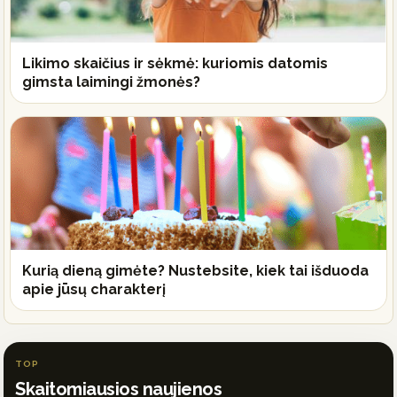
Likimo skaičius ir sėkmė: kuriomis datomis
gimsta laimingi žmonės?
Kurią dieną gimėte? Nustebsite, kiek tai išduoda
apie jūsų charakterį
TOP
Skaitomiausios naujienos