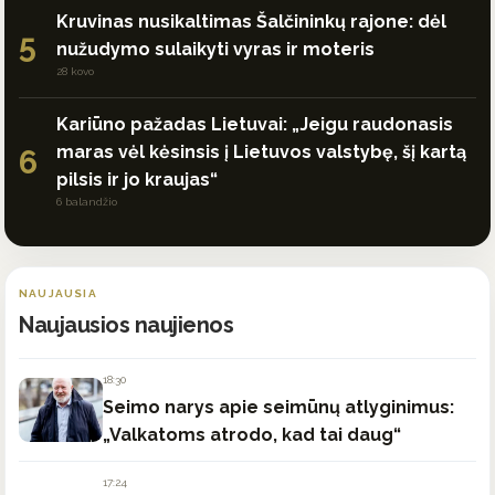
Kruvinas nusikaltimas Šalčininkų rajone: dėl
5
nužudymo sulaikyti vyras ir moteris
28 kovo
Kariūno pažadas Lietuvai: „Jeigu raudonasis
maras vėl kėsinsis į Lietuvos valstybę, šį kartą
6
pilsis ir jo kraujas“
6 balandžio
NAUJAUSIA
Naujausios naujienos
18:30
Seimo narys apie seimūnų atlyginimus:
„Valkatoms atrodo, kad tai daug“
17:24