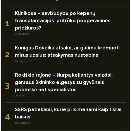
Klinikose – savižudybė po kepenų
transplantacijos: pritrūko pooperacinės
1
priežiūros?
24 rugsėjo
Kunigas Doveika atsakė, ar galima kremuoti
2
mirusiuosius: atsakymas nustebins
29 rugpjūčio
Rokiškio rajone – šiurpą keliantys vaizdai:
garsaus ūkininko elgesys su gyvūnais
3
pribloškė net specialistus
20 kovo
SSRS patiekalai, kurie prisimenami kaip tikrai
4
baisūs
18 gegužės