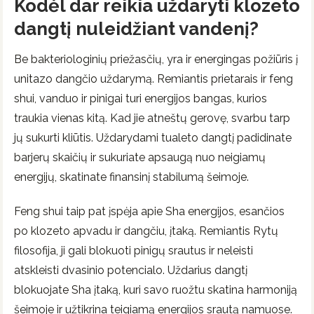
Kodėl dar reikia uždaryti klozeto
dangtį nuleidžiant vandenį?
Be bakteriologinių priežasčių, yra ir energingas požiūris į
unitazo dangčio uždarymą. Remiantis prietarais ir feng
shui, vanduo ir pinigai turi energijos bangas, kurios
traukia vienas kitą. Kad jie atneštų gerovę, svarbu tarp
jų sukurti kliūtis. Uždarydami tualeto dangtį padidinate
barjerų skaičių ir sukuriate apsaugą nuo neigiamų
energijų, skatinate finansinį stabilumą šeimoje.
Feng shui taip pat įspėja apie Sha energijos, esančios
po klozeto apvadu ir dangčiu, įtaką. Remiantis Rytų
filosofija, ji gali blokuoti pinigų srautus ir neleisti
atskleisti dvasinio potencialo. Uždarius dangtį
blokuojate Sha įtaką, kuri savo ruožtu skatina harmoniją
šeimoje ir užtikrina teigiamą energijos srautą namuose.